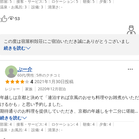
これからもお客様にまた行きたいと思って頂けるよう日々精進して
|
|
|
|
|
こちらは家族で営まれている小さな旅館で、皆さまで温かくお出迎えし
部屋
:
5
接客・サービス
:
5
ロケーション
:
5
朝食
:
5
夕食
:
5
まいりますので変わらぬ御愛顧をお願い申し上げます

|
|
温泉・お風呂
:
3
設備
:
3
清潔さ
:
-
てくださいました。

。

53
建物は築140年とのことで年季が入っていますが、歴史を感じさせる趣
あと一週間もすれば桜の開花が始まる頃ですね。京都は四季折々楽
があり、清潔にされているのできれいな印象です。廊下には庭の池を渡
しめますので、また機会がございましたら当館をご利用いただける
る朱い橋がかかっており、また主のような錦鯉もいてとても写真映えし
と幸いです。寒さが戻る日もありますのでくれぐれもお身体にご自
この度は宿屋枳殻荘にご宿泊いただき誠にありがとうございまし
ます。

愛くださいませ。

た。

続きを読む
またのご来店を心よりお待ちしております。

部屋は広い方と少し狭めな方がありましたが、そこまで金額に差がない
またご感想をお寄せいただき重ねてお礼申し上げます。

ので広い方を選びました。広い部屋は16畳と記載がありましたが壁で
宿屋枳殻荘　スタッフ一同
ぷー介
仕切られているので二間あり、居間と寝室として分けて利用する形で
新婚旅行の京都旅行で当館をお選びいただき、楽しい時間をお過ご
60代
/
男性
|
5
件のクチコミ
す。二人だと十分すぎる間取りでした。私たちが泊まった部屋がある一
2022-03-22
4
2021年1月30日
投稿
し頂けましたこと誠に光栄でございます。

階は基本すべて貸切で、洗面台・お手洗い・浴場（時間貸切）が自分た
レジャー
家族
2020年12月
宿泊
ちだけで自由に使えます。

ご滞在に関しましてご満足いただいた点も多く大変嬉しい限りでご
年越しは京都と決めて「連泊すれば京風のおせち料理やお雑煮がいただ
ざいます。

浴場は2人使える洗い場と石垣？のある湯舟がありますが、年季が入っ
けるかも」と思い予約しました。

また貴重なご意見もいただき感謝いたします。

ておりこちらもやや古いです。湯舟から湧き出るお湯が熱湯なので、冷
期待通りのお料理を提供していただき、京都の年越しを十二分に堪能し
水で調整が必要なのですがすぐ熱くなるのであまりゆっくり浸かれませ
ました。

続きを読む
今後ともお客様のご期待に応えられるよう日々努めて参りますので
|
|
|
|
|
んでした。（冷水を出し続ければよかったのでしょうが…）

旅先にいるというよりも、親戚の家に遊びに来て、豪勢な食事を味わっ
部屋
:
4
接客・サービス
:
4
ロケーション
:
4
朝食
:
4
夕食
:
4
変わらぬご愛顧をお願い申し上げます。

|
|
温泉・お風呂
:
4
設備
:
4
清潔さ
:
-
ているような感じでした。

夕食はしゃぶしゃぶのコースをいただきました。先付けなども含めて十
GoToトラベル停止で、差額のお支払いは痛かったけど、それを補って