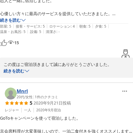
恋人と一緒に宿泊しました。

変わらぬご愛顧をお願い申し上げます。

心優しい方々に最高のサービスを提供していただきました。

日増しに寒さが身にしみるようになり、秋が深まる季節となりまし
旅館は、とても清掃が行き届いており、140年前から家族一代で経営さ
続きを読む
た。くれぐれもお身体ご自愛ください。

|
|
|
|
|
れているとのことで、温かみを感じました。

部屋
:
5
接客・サービス
:
5
ロケーション
:
4
朝食
:
5
夕食
:
5
|
|
温泉・お風呂
:
5
設備
:
5
清潔さ
:
-
お料理も本当に美味しかったです。

またのご来店を心よりお待ち申し上げます。

15
また京都に来た際はここに泊まりたいです。

宿屋枳殻荘スタッフ一同
ありがとうございました。
2020-11-09
この度はご宿泊頂きまして誠にありがとうございました。

早々に評価の投稿を頂き感謝いたします。

続きを読む
京都旅行での楽しい時間をお過ごし頂けて大変嬉しく思います。

また夕食（京会席料理）や朝食もご満足頂けて誠に光栄でございま
Mnrl
す。

20代
/
女性
|
1
件のクチコミ
5
2020年9月21日
投稿
お客様が心からリラックスしてお過ごしいただけましたこと大変嬉
レジャー
一人
2020年9月
宿泊
しく思います。

GoToキャンペーンを使って宿泊しました。

またのご来店を心よりお待ち申し上げております。

京会席料理が大変美味しいので、一泊二食付きを強くオススメします。
