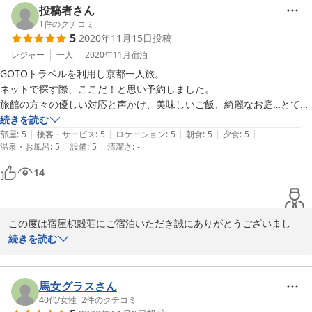
投稿者さん
ご滞在中にお嬢様が体調を崩され、お母様が献身的に支えられ、ご
1
件のクチコミ
5
2020年11月15日
投稿
出発の朝には笑顔でお元気になられましたので、私どもも大変安心
いたしました。

レジャー
一人
2020年11月
宿泊
GOTOトラベルを利用し京都一人旅。

スタッフ一同も微力ではありますが、お力になれたのでしたら幸い
ネットで探す際、ここだ！と思い予約しました。

です。

旅館の方々の優しい対応と声かけ、美味しいご飯、綺麗なお庭…とても
良かったです♪♪

続きを読む
今後ともお客様のご期待に応えられるよう日々努めて参りますので
|
|
|
|
|
チェックアウトの際姿が見えなくなるまで見送って頂き、とても温かい
部屋
:
5
接客・サービス
:
5
ロケーション
:
5
朝食
:
5
夕食
:
5
変わらぬご愛顧をお願い申し上げます。

|
|
温泉・お風呂
:
5
設備
:
5
清潔さ
:
-
旅館でした。

14
日増しに寒さが身にしみるようになり、秋が深まる季節となりまし
た。

くれぐれもお身体ご自愛ください。

この度は宿屋枳殻荘にご宿泊いただき誠にありがとうございまし
またのご来店を心よりお待ち申し上げます。

た。

続きを読む
宿屋枳殻荘スタッフ一同
またご感想をお寄せいただき重ねて御礼申し上げます。

馬女グラスさん
2020-11-16
当館にて「二食付プラン」で滞在してくださり、お客様にご満足し
40代
/
女性
|
2
件のクチコミ