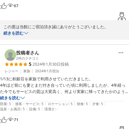
67
この度は当館にご宿泊頂き誠にありがとうございました。

また彼女様との大切な日に当館をお選び頂き大変光栄です。

続きを読む
お客様からのお褒めのお言葉を頂き嬉しく思います。

お部屋の鍵についてご不便とご不安な思いをさせてしまいお詫び申
し上げます。お客様にお貸し出来る鍵がございましたがお声かけが
投稿者さん
出来ず申し訳ございませんでした。

2
件のクチコミ
5
2024年1月30日
投稿
お客様のご意見を真摯に受け止め改善に努めて参ります。

これから冬本番になり寒さが厳しくなりますが、くれぐれもお体ご
レジャー
家族
2024年1月
宿泊
自愛下さいませ。

1/13に枳穀荘を家族で利用させていただきました。

お客様のまたのご来館をスタッフ一同心よりお待ちしております。

4年ほど前にも妻とまだ付き合っていた頃に利用しましたが、4年経っ
ありがとうございました。

た今でもサービスの質は大変高く、何より実家に帰ってきたかのような
宿屋　枳殻荘　スタッフ一同
どこか暖かさを感じました、、

続きを読む
|
|
|
|
|
お料理も京料理を味わえとても美味しく、女将さんと旦那さんの接客は
部屋
:
5
接客・サービス
:
5
ロケーション
:
5
朝食
:
5
夕食
:
5
2024-12-11
|
|
温泉・お風呂
:
5
設備
:
5
清潔さ
:
-
本当に癒されます！

結婚してもまた妻と来れたことが本当に嬉しかったです！

71
今後家族が増えてからも、また枳穀荘に戻って来たいと思わせるそんな