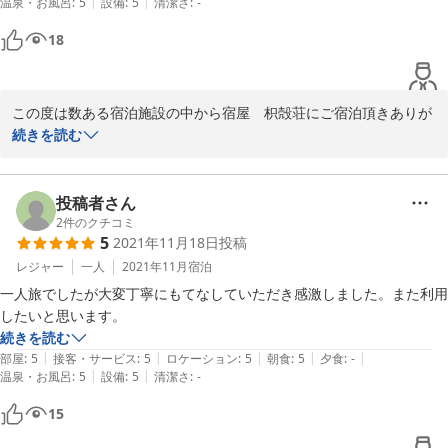
|
|
温泉・お風呂
:
5
設備
:
5
清潔さ
:
-
ています。

またのご来店を心よりお待ち申し上げております。ありがとうござ
18
いました。

お風呂は予約制のため他の人とかぶる心配がありません。ドライヤーは
脱衣所の外の洗面所にありました。

宿屋枳殻荘スタッフ一同より

この度は数ある宿泊施設の中から宿屋　枳殻荘にご宿泊頂きありが
立地は京都駅から歩いていけるくらいです。近くに東本願寺やその別邸
とうございました。

続きを読む
があり、朝のお勤めにも便利です。

2020-09-21
また評価や感想の投稿もお寄せ頂き重ねてお礼申し上げます。

チェックアウト後のご観光はいかがでしでしょうか？

旅館の皆さんはとても親切で、まるで親戚の家のようにゆったりした時
当館がお客様の大切な旅行に少しでも貢献出来たのなら幸いです。

投稿者さん
間を過ごすことができました。お茶などのおもてなしが嬉しかったで
今後ともお客様のご期待にお応え出来るよう日々精進致しますの
2
件のクチコミ
す。今度は家族を連れて泊まりたいです！
5
2021年11月18日
投稿
で、変わらぬご愛顧宜しくお願い致します。

新緑の輝く季節ではありますが、朝晩の寒暖差もございますので、
レジャー
一人
2021年11月
宿泊
くれぐれもお身体ご自愛ください。

一人旅でしたが大変丁寧にもてなしていただき感激しました。また利用
またのご来店スタッフ一同心よりお待ちしております。

したいと思います。
ありがとうございました。

続きを読む
|
|
|
|
|
部屋
:
5
接客・サービス
:
5
ロケーション
:
5
朝食
:
5
夕食
:
-
宿屋　枳殻荘　スタッフ一同
|
|
温泉・お風呂
:
5
設備
:
5
清潔さ
:
-
2022-05-12
15