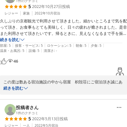
1
件のクチコミ
で和やかな気持ちにしてくださり、本当に感謝しています。

5
2022年10月27日
投稿
この度は新婚旅行と結婚記念日という素敵な京都旅行で当館をご利
用いただき誠にありがとうございました。また、私どもスタッフ一
レジャー
家族
2022年10月
宿泊
宿を離れた後もご家族の皆さん、素敵なお部屋、岩風呂が恋しくなりま
人一人に対して温かいお褒めのお言葉をいただき重ねて感謝いたし
した。また京都へ旅行の際は是非利用させていただきたいです。
久しぶりの京都観光で利用させて頂きました。細かいところまで気を配
ます。お客様のご旅行の素敵な思い出になるお手伝いができたので
って頂き、お食事もとても美味しく、日々の疲れが癒されました。是非
したら光栄です。

また利用させて頂きたいです。帰るときに、見えなくなるまで手を振っ
素敵なご夫妻様と色々な楽しいお話をさせていただきスタッフ一同
て下さっていてとても温かい気持ちになりました。素敵な思い出をあり
続きを読む
も温かい気持ちになりました。

|
|
|
|
|
がとうございました！
部屋
:
5
接客・サービス
:
5
ロケーション
:
5
朝食
:
5
夕食
:
5
|
|
温泉・お風呂
:
5
設備
:
5
清潔さ
:
-
今後ともお客様のご期待にお応え出来るよう日々精進して参ります
46
ので、変わらぬご愛顧宜しくお願い致します。

秋が深まり日に日に寒さが増しておりますので、お身体には十分お
気を付けください。

この度は数ある宿泊施設の中から宿屋　枳殻荘にご宿泊頂き誠にあ
りがとうございました。

続きを読む
また京都にお越しの際は是非お立ち寄りください。ご来店をスタッ
フ一同心よりお待ちしております。

また早々に評価や感想の投稿もお寄せ頂き重ねてお礼申し上げま
ありがとうございました。

す。

投稿者さん
1
件のクチコミ
5
2022年5月13日
投稿
接客やお食事に関してお褒めの言葉を頂き大変うれしく思います。

レジャー
一人
2022年5月
宿泊