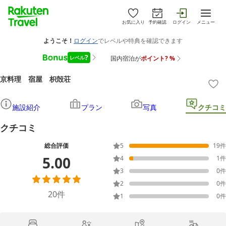
お気に入り
予約確認
ログイン
メニュー
京料理 宿屋 枳殻荘
施設紹介
プラン
写真
クチコミ
クチコミ
総合評価
5
19
件
5.00
4
1
件
3
0
件
2
0
件
20
件
1
0
件