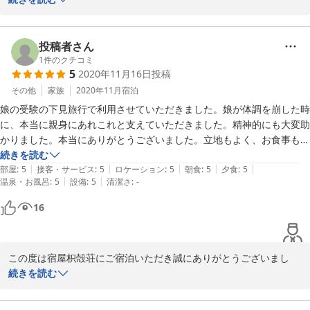
うこともなく快適に過ごせましたよ。

早々に、ご感想をお寄せいただき重ねて御礼申し上げます。

お部屋はなんと140年前に建てられたそうで、なんとなく傾斜があった
投稿者さん
り踏むとギシギシする(笑)ところもありましたが、それ以上に手入れが
ご滞在に関しましてご満足いただいた点も多く大変嬉しい限りでご
1
件のクチコミ
しっかりされていてお花を生けてあってとても趣きのある空間でした。

5
2020年11月16日
投稿
ざいます。

部屋の入口は襖の手前に玄関口のような引き戸？がありますが、引き戸
その他
家族
2020年11月
宿泊
が格子状のような感じで廊下から中が見えてしまうので、気になる方は
また、客室設備につきまして大変貴重なご意見を賜りまして誠にあ
ご注意ください。

娘の受験の下見旅行で利用させていただきました。娘が体調を崩した時
りがとうございます。

また、洗面台も襖の外側なので廊下から見えてしまいます。

に、本当に親身にあれこれと支えていただきました。精神的にも大変助
かりました。本当にありがとうございました。立地もよく、お食事もと
今後ともお客様のご期待に応えられるよう日々努めて参りますので
アメニティは歯磨き粉等共有の物が多いので、そちらも気になる方はご
ても美味しかったです。お部屋もとても清潔で、くつろげました。枳穀
続きを読む
変わらぬご愛顧をお願い申し上げます。

|
|
|
|
|
注意ください。ホテルではないので仕方ないと思いますし、私は特に気
荘に決めて良かったです。
部屋
:
5
接客・サービス
:
5
ロケーション
:
5
朝食
:
5
夕食
:
5
|
|
温泉・お風呂
:
5
設備
:
5
清潔さ
:
-
にせず使わせて頂きました。

日増しに寒さが身にしみるようになり、秋が深まる季節となりまし
16
た。くれぐれもお身体ご自愛ください。

とにかく温かな宿の皆さんと素敵な宿で大満足でした★
またのご来店を心よりお待ち申し上げます。

この度は宿屋枳殻荘にご宿泊いただき誠にありがとうございまし
宿屋枳殻荘スタッフ一同
た。

続きを読む
2020-11-19
また早々にご感想をお寄せいただき重ねて御礼申し上げます。
