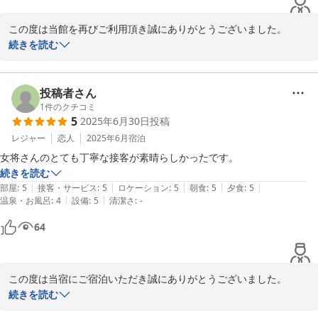
旅館でした！
この度は当館を再びご利用頂き誠にありがとうございました。

続きを読む
また大変温かい口コミまで頂戴し重ねてお礼申し上げます。

前回ご来店なられました時はコロナ禍で京都は閑散としていました
投稿者さん
が現在は観光が賑やかに戻り当館も日々忙しくさせていただいてお
1
件のクチコミ
5
2025年6月30日
投稿
ります。

レジャー
恋人
2025年6月
宿泊
そうした中、再びお客様と色々なお話をさせていただき私たちスタ
女将さんのとても丁寧な接客が素晴らしかったです。
ッフ一同大変心温まりました。

続きを読む
また、お客様に新しい家族が増えられるとのこと誠におめでとうご
|
|
|
|
|
部屋
:
5
接客・サービス
:
5
ロケーション
:
5
朝食
:
5
夕食
:
5
ざいます。

|
|
温泉・お風呂
:
4
設備
:
5
清潔さ
:
-
64
いまだに寒い日が毎日続きますのでくれぐれもお体ご自愛ください
ませ。

また機会がありましたら皆様のご来店を心よりお待ちしておりま
この度は当宿にご宿泊いただき誠にありがとうございました。

す。

また、評価やコメントをいただきまして誠にありがとうございま
続きを読む
す。
