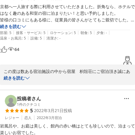
2022-11-25
優しいお孫様と若々しいおばあ様との楽しい旅行に当館が少しでも
京都へ一人旅する際に利用させていただきました。折角なら、ホテルで
貢献できたのなら幸いです。

はなく趣のある和室の宿に泊まりたい！と思い予約しました。

皆様の口コミにもある様に、従業員の皆さんがとてもご親切でした。

次回は是非ご家族そろってお越しください。

お出迎えやお見送りとても嬉しかったです。　

続きを読む
|
|
|
|
|
部屋
:
5
接客・サービス
:
5
ロケーション
:
5
朝食
:
5
夕食
:
-
|
|
温泉・お風呂
:
5
設備
:
5
清潔さ
:
-
また、荷物を事前に預けさせていただいた際に、先に宿の説明やお風呂
今後ともお客様のご期待にお応え出来るよう日々精進して参ります
の時間等を決めさせて下さり、スムーズにチェックインすることができ
64
ので、変わらぬご愛顧宜しくお願い致します。

ました。長傘も貸していただきありがとうございました。

秋が深まり日に日に寒さが増しておりますので、お身体には十分お
お部屋へ向かう途中、赤い橋や庭園があり素敵でした。

気を付けください。

この度は数ある宿泊施設の中から宿屋　枳殻荘にご宿泊頂き誠にあ
お部屋は落ち着いた畳のお部屋で、とってもゆったりとした時間を過ご
りがとうございました。

続きを読む
させていただきました。一人で過ごすには十分すぎる広さでのびのびで
またのご来店をスタッフ一同心よりお待ちしております。

また早々に評価や感想の投稿もお寄せ頂き重ねてお礼申し上げま
きました。

ありがとうございました。

す。

お部屋に案内していただいた際に、若女将さんがお茶を入れて下さり嬉
たくさんのお褒めの言葉を頂き大変嬉しく思います。

投稿者さん
しかったです。雨が降っていた日だったので、お風呂の時間を早めます
宿屋　枳殻荘　スタッフ一同
1
件のクチコミ
か？と気遣っていただいたのも大変助かりました。

5
2022年3月21日
投稿
当館がお客様の大切な旅行に少しでも貢献出来たのなら幸いです。

お風呂も貸切で、気持ちよかったです。

2022-10-30
今後ともお客様のご期待にお応え出来るよう日々精進して参ります
レジャー
恋人
2022年3月
宿泊
ので、変わらぬご愛顧宜しくお願い致します。

朝食は個室に通していただき、ゆっくり食事をとることができました。
岩風呂や、お庭は美しく、館内の赤い橋はとても珍しいので、泊まって
夏へと向かう季節の変わり目ですので、お身体には十分お気を付け
大女将さんが丁寧にメニューの説明をして下さいました。ご飯、とって
楽しいお宿でした。
