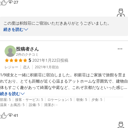
27
外はすっかりあたたかくなり桜が満開でございます。今日はあたた
品くらいは出していただいたと思いますが、女性の私には食べきれない
余りあるサービスを提供していただきました。お陰様で夫婦そろって体
かな春雨が降っていますが、春の雨は慈雨ともいいます。

くらいでした。どれも美味しく、特に初めて食べた生麩のお刺身は絶品
重はシッカリ増え、なかなか落とす事ができず難儀しています。

ゆったりとした穏やかな気持ちになりました。

でした。しゃぶしゃぶのお肉も柔らかく、プランの金額にしては質が良
本当に有難うございました。お世話になりました。状況は厳しいと思い
この度は枳殻荘にご宿泊いただきありがとうございました。

くて大満足です。

ますが頑張って下さい。
お客様もくれぐれもお身体を大切にお過ごしください。

評価や感想の投稿もお寄せいただき重ねて御礼申し上げます。ご満
続きを読む
翌日の朝食も品目が多く、京都らしい素朴でヘルシーな食事を堪能でき
お二人の末永い健康とご多幸をお祈り申し上げます。

足いただいた点も多く大変嬉しい限りでございます。

ました。

早期よりご予約賜り、またGoToトラベルも停止の中お越し頂き本
またのご来店を心よりお待ちしております。

当にありがとうございました。

投稿者さん
またうっかり布団を汚してしまい、クリーニング代払いますとお伝えし
今後ともお客様のご期待にそえられるよう日々努めて参りますので
2
件のクチコミ
たのですが、またぜひ泊まりにいらしてくだされば大丈夫ですと優しく
5
2021年1月22日
投稿
宿屋枳殻荘スタッフ一同
宜しくお願い致します。

対応してくださり、本当に感謝しかありません。

時節がら寒暖の差が激しくなっておりますので、どうぞご自愛くだ
レジャー
恋人
2021年1月
宿泊
それを差し引いてもとても素敵な旅館だったので、また泊まりにきたい
2021-03-28
さいませ。

と思います。
1/9彼女と一緒に枳穀荘に宿泊しました。枳穀荘はご家族で旅館を営ま
またのご来店をスタッフ一同心よりお待ちしております。ありがと
れており、とても距離が近く心温まるアットホームな雰囲気で、建物自
うございました。

体もすごく趣があって綺麗な中庭など、これぞ京都だなといった感じで
宿屋枳殻荘
した！

続きを読む
|
|
|
|
|
このようなご時世なので今回宿泊することに申し訳ない気持ちと少し抵
部屋
:
5
接客・サービス
:
5
ロケーション
:
5
朝食
:
5
夕食
:
5
2021-02-02
|
|
温泉・お風呂
:
5
設備
:
5
清潔さ
:
-
抗がありましたが、チェックイン時にはご家族皆さん総出でお出迎えい
ただき、大女将からも丁寧な説明があり、彼女と感激しながらも、とて
41
も安心して宿泊することができました！

また、食事も急遽ではありましたがお部屋食で対応してくれたりと本当