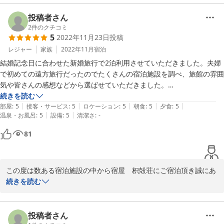
宿屋枳殻荘スタッフ一同
当館へのお褒めのお言葉をいただき大変嬉しい限りでございます。

お客様の大切なご旅行に当館がすこしでもお役に立てれば光栄で
投稿者さん
2024-02-12
す。

2
件のクチコミ
5
2022年11月23日
投稿
これからもお客様にご満足いただけるよう日々努力してまいります
ので、今後ともご愛顧のほどよろしくお願いいたします。

レジャー
家族
2022年11月
宿泊
結婚記念日に合わせた新婚旅行で2泊利用させていただきました。夫婦
9月になってもまだまだ残暑厳しい日が続いていますのでくれぐれ
で初めての遠方旅行だったのでたくさんの宿泊施設を調べ、旅館の雰囲
もお体ご自愛下さいませ。

気や皆さんの感想などから選ばせていただきました。

続きを読む
またのご来店をスタッフ一同心よりお待ちしております。

|
|
|
|
|
本当に素敵な旅館でした。古き良き旅館。若女将のお声かけやお心遣い
部屋
:
5
接客・サービス
:
5
ロケーション
:
5
朝食
:
5
夕食
:
5
返信が遅くなり大変失礼いたしました。
|
|
温泉・お風呂
:
5
設備
:
5
清潔さ
:
-
がとてもありがたかく、何より海外旅行客への自然な英語の対応が格好
良かったです。旦那様の頬が落ちるほどの美味しいお料理、玄関でお出
2025-09-20
81
迎えしてくださる可愛らしい大旦那様、鯉を眺めてるところ説明してく
ださった大女将、皆さん本当に温かい方でした。友人宅に泊まったよう
に思えるようなアットホームな旅館です。

この度は数ある宿泊施設の中から宿屋　枳殻荘にご宿泊頂き誠にあ
りがとうございました。

続きを読む
チェックアウトの日も観光のため荷物を預かってくださいました。これ
は個人的なことなのですが、観光先で最後に立ち寄ったお店でショッキ
また早々に評価や感想の投稿もお寄せ頂き重ねてお礼申し上げま
ングな出来事があり不安や後悔で大変落ち込んでいたのですが、宿に戻
す。

投稿者さん
った際に皆さんの温かいお出迎え、見えなくなるまでのお見送りのお陰