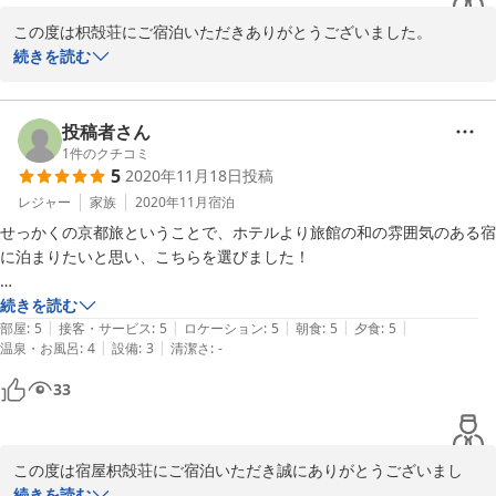
に至れり尽せりでした。

この度は枳殻荘にご宿泊いただきありがとうございました。

お風呂もお料理も何もかもとても満足ですが、何より、この旅館はご家
評価や感想の投稿もお寄せいただき重ねて御礼申し上げます。ご満
続きを読む
族皆さんのお人柄の良さであったり、接客サービス、おもてなしの心が
足いただいた点も多く大変嬉しい限りでございます。

大変素晴らしいなと感じました！

今後ともお客様のご期待にそえられるよう日々努めて参りますので
私たちとの距離もとても近く、親しみがあり、初めての宿泊でしたが初
宜しくお願い致します。

投稿者さん
めてには感じないどこか落ち着く、そんな心温まるご家族、旅館でし
時節がら寒暖の差が激しくなっておりますので、どうぞご自愛くだ
1
件のクチコミ
た！

5
2020年11月18日
投稿
さいませ。

京都にはホテルや旅館といった宿泊施設がたくさんありますがその中で
またのご来店をスタッフ一同心よりお待ちしております。ありがと
レジャー
家族
2020年11月
宿泊
も今回私たちが枳穀荘に宿泊することができて本当によかったと感じて
うございました。

います。

せっかくの京都旅ということで、ホテルより旅館の和の雰囲気のある宿
宿屋枳殻荘
来年、再来年、そしてその先も、ずっとまた枳穀荘に行きたい、行きつ
に泊まりたいと思い、こちらを選びました！

けにしたいと思える旅館に出会えることができた最高の旅館になりまし
2021-01-22
た！

京都駅から近く、でもとても静かな場所にあり、すぐそばに東本願寺も
続きを読む
|
|
|
|
|
また来年も彼女と宿泊させていただきます！
あります。

部屋
:
5
接客・サービス
:
5
ロケーション
:
5
朝食
:
5
夕食
:
5
|
|
温泉・お風呂
:
4
設備
:
3
清潔さ
:
-
11月13日から2泊しましたが、家族経営なので宿の皆さんが本当に温か
33
く迎えてくださって、気持ち良く過ごせました。

食事も京都らしいメニューが多くて、大変美味しかったです!

お風呂は部屋ごとに時間が分かれていて（チェックインの際に希望時間
この度は宿屋枳殻荘にご宿泊いただき誠にありがとうございまし
を聞いて下さる）、元々4部屋しかないこともあり、他の宿泊者と出会
た。

続きを読む