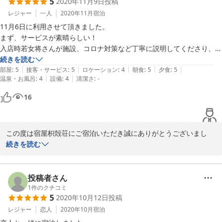
5
2020年11月9日
投稿
ていただけたようで、スタッフ一同も大変嬉しい限りでございま
す。

レジャー
一人
2020年11月
宿泊
11月6日に利用させて頂きました。

今後ともお客様のご期待に応えられるよう日々努めて参りますので
まず、サービスが素晴らしい！

変わらぬご愛顧をお願い申し上げます。

入店時若女将さんが施設、コロナ対策など丁寧に説明してくださり、板
前の旦那様と大旦那様、大女将様もご丁寧に挨拶して頂きました。

続きを読む
日増しに寒さが身にしみるようになり、秋が深まる季節となりまし
|
|
|
|
|
お料理も夕食、朝食共にとても美味しく、夕食の懐石の際は若女将様が
部屋
:
5
接客・サービス
:
5
ロケーション
:
4
朝食
:
5
夕食
:
5
た。くれぐれもお身体ご自愛ください。

|
|
温泉・お風呂
:
4
設備
:
4
清潔さ
:
-
都度出すタイミングなどを聞いてくださったり、自分のペースでゆっく
り食べる事が出来ました。

16
またのご来店を心よりお待ちしております。

今回久々京都１人旅でgo toキャンペーンを利用し初めてお伺いしまし
たが本当来て良かったと思いました。

宿屋枳殻荘スタッフ一同
また近々伺いたいし、gotoなしでも是非利用したいお宿です！

この度は宿屋枳殻荘にご宿泊いただき誠にありがとうございまし
2020-11-16
た。

続きを読む
またご感想をお寄せいただき重ねて御礼申し上げます。

投稿者さん
ご滞在に関しましてご満足いただいた点も多く大変嬉しい限りでご
1
件のクチコミ
5
2020年10月12日
投稿
ざいます。

レジャー
恋人
2020年10月
宿泊
今後ともお客様のご期待に応えられるよう日々努めて参りますので