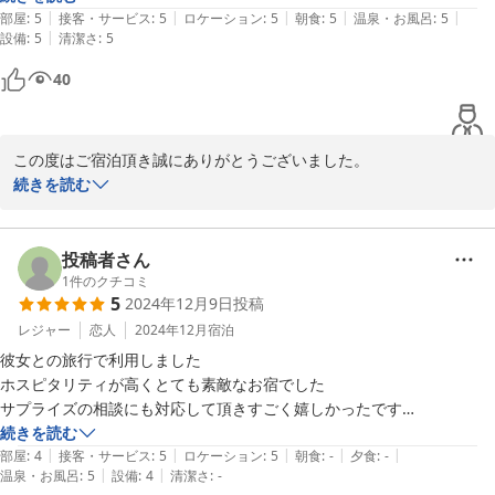
|
|
|
|
|
部屋
:
5
接客・サービス
:
5
ロケーション
:
5
朝食
:
5
温泉・お風呂
:
5
|
設備
:
5
清潔さ
:
5
40
この度はご宿泊頂き誠にありがとうございました。

前回は約20年程前にご宿泊いただいたとのことで、またこうして当
続きを読む
館を覚えていてくださり重ねてお礼申し上げます。

お客様からの心温まるコメントをいただき大変嬉しい限りでござい
ます。

投稿者さん
今後も変わらぬご愛顧よろしくお願いいたします。

1
件のクチコミ
5
2024年12月9日
投稿
日中はだんだんと暖かくなり新緑がきれいな季節になってきまし
た。

レジャー
恋人
2024年12月
宿泊
季節の変わり目でございますのでお体ご自愛下さいませ。

彼女との旅行で利用しました

またのご来店を心よりお待ちしております。

ホスピタリティが高くとても素敵なお宿でした

ご友人様にもくれぐれもよろしくお伝えくださいませ。
サプライズの相談にも対応して頂きすごく嬉しかったです

部屋の鍵がないのと、室内に金庫もないので貴重品の管理に関しては少
続きを読む
京料理 宿屋 枳殻荘
|
|
|
|
|
し不安を感じました

部屋
:
4
接客・サービス
:
5
ロケーション
:
5
朝食
:
-
夕食
:
-
2026-04-24
|
|
温泉・お風呂
:
5
設備
:
4
清潔さ
:
-
(スタッフの方に預ければよかったのかも？)