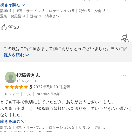
ありがとうございました。

夕飯は女将の解説付き。見た目も味も上品な京都を感じられる美味しい
続きを読む
|
|
|
|
|
会席料理をいただけます。最初に食べた湯葉の味が忘れられません。そ
部屋
:
4
接客・サービス
:
5
ロケーション
:
5
朝食
:
5
夕食
:
5
宿屋枳殻荘スタッフ一同より

|
|
温泉・お風呂
:
4
設備
:
4
清潔さ
:
-
の他の料理も出汁の優しい味が楽しめて、お酒も料理もどんどん進みま
す。

23
特にハモ料理は関東ではなかなか食べられないため、美味しくいただけ
ました。

朝ごはんも京都ならではの料理が楽しめます！

この度はご宿泊頂きまして誠にありがとうございました。早々に評
価の投稿を頂き感謝いたします。

続きを読む
部屋によっては池の隣の個室で食べられて、その場合はゆったりと泳ぐ
ご来店の日もご出発の日も秋晴れの良い天候に恵まれ楽しい京都旅
錦鯉を見ながら料理をいただくことができます。

2020-10-12
行をお過ごしなられましたでしょうか？

投稿者さん
部屋は掃除が行き届いており、生花が飾られていて、落ち着いた和室と
一泊二食付でご宿泊頂き、素材も料理方法にも宿自慢の夕食（京会
1
件のクチコミ
なっています。エアコンもあります。昔からの日本旅館のため、お風呂
5
2022年5月10日
投稿
席料理）を大変喜んで頂き、スタッフ一同も心が嬉しくなりまし
や食事の間に仲居さんが部屋に上がり布団の上げ下げをしてくれます。
た。

レジャー
一人
2022年5月
宿泊
気にする方は貴重品を持ち歩きましょう。

朝食も健康的なヘルシーな食材でご用意させて頂きました。

古いため隣の部屋の人が歩くと音がしますが、そこまで気になりません
とても丁寧で親切にしていただき、ありがとうございました。

お客様にご満足頂けて誠に光栄でございます。

でした。昔ながらの日本旅館に泊まりたかったので、むしろ味があって
お食事も美味しく、帰る時も皆様にお見送りをしていただき心が温かく
良かったです。

なりました。

お客様が心からりラックスしてお過ごし頂けましたこと大変嬉しく
トイレは共用ですが綺麗です。和式も洋式もあります。部屋数が少ない
また、利用したいと思った宿屋です。

続きを読む
思います。

|
|
|
|
|
ので、トイレ待ちすることはありませんでした。洗面所は各部屋に付い
部屋
:
5
接客・サービス
:
5
ロケーション
:
5
朝食
:
5
夕食
:
5