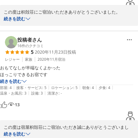
この度は枳殻荘にご宿泊いただきありがとうございました。

数ある宿の中から当館をお選び頂き、本当に嬉しく思います。

続きを読む
評価や感想の投稿もお寄せいただき重ねて御礼申し上げます。

今後ともお客様のご期待にそえられるよう日々努めて参りますので
宜しくお願い致します。

投稿者さん
時節がら日に日に寒さが増しておりますので、どうぞご自愛くださ
16
件のクチコミ
5
2020年11月23日
投稿
いませ。

レジャー
家族
2020年11月
宿泊
またのご来店をスタッフ一同心よりお待ちしております。ありがと
おもてなしが半端なくよかった

うございました。

ほっこりできるお宿です
宿屋　枳殻荘スタッフ一同
続きを読む
|
|
|
|
|
部屋
:
4
接客・サービス
:
5
ロケーション
:
5
朝食
:
4
夕食
:
4
2021-11-18
|
|
温泉・お風呂
:
3
設備
:
3
清潔さ
:
-
13
この度は宿屋枳殻荘にご宿泊いただき誠にありがとうございまし
た。

続きを読む