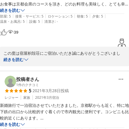
ください。

も美味しかったです。

お食事は京都会席のコースを頂き、どのお料理も美味しく、とても幸せ
京都は四季折々楽しめますので、次回の京都観光にお越しの際は是
夕食も付いているプランにすればよかったなと後悔してます！笑

な時間を過ごせました。

続きを読む
非お立ち寄りください。

|
|
|
|
|
私は旅先ですんなり夜寝付くことが少ないのですが、アットホームな雰
部屋
:
5
接客・サービス
:
5
ロケーション
:
5
朝食
:
5
夕食
:
5
またのご来店をスタッフ一同心よりお待ちしております。

|
|
温泉・お風呂
:
5
設備
:
5
清潔さ
:
-
チェックアウト時は、外までお見送り下さいました。帰りたくないな
囲気やお部屋の居心地の良さに、すぐに眠りにつくことができました。

ありがとうございました。

ー！と思ってしまうくらい、心温まる素敵なお宿です。

枳穀荘の皆さまにはこれからもお元気で、京都を訪れる人々の心と身体
39
また京都に行った際は、ぜひ利用させていただきたいです。

宿屋　枳殻荘　スタッフ一同
次は秋冬あたりに行ってみたいです。
2022-05-13
この度は宿屋枳殻荘にご宿泊いただき誠にありがとうございまし
た。

続きを読む
また早々にご感想をお寄せいただき重ねて御礼申し上げます。

投稿者さん
施設や料理に関してもお褒めのお言葉を頂き嬉しい限りです。

1
件のクチコミ
5
2021年3月28日
投稿
お客様がチェックアウトされる際にお撮りした写真は無事に写って
レジャー
家族
2021年3月
宿泊
ましたでしょうか？

新婚旅行で一泊宿泊させていただきました。京都駅からも近く、特に地
下鉄の出口から比較的すぐ着くので市内観光に便利です。コンビニも比
当館がお客様の楽しい旅行に少しでも貢献出来たなら幸いです。

較的近くにあります。

続きを読む