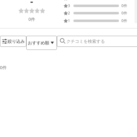
-
3
0
件
2
0
件
0
件
1
0
件
絞り込み
おすすめ順
0
件