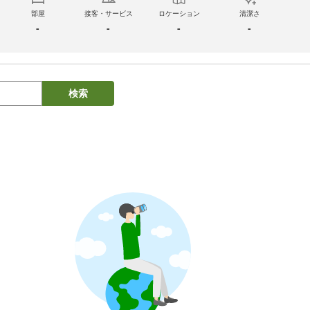
部屋
接客・サービス
ロケーション
清潔さ
-
-
-
-
検索