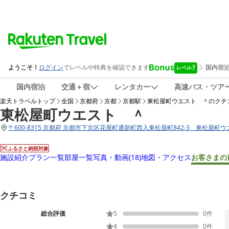
国内宿泊
交通＋宿
レンタカー
高速バス・ツア
楽天トラベルトップ
全国
京都府
京都
京都駅
東松屋町ウエスト ＾
のクチ
東松屋町ウエスト ＾
〒
600-8315 京都府 京都市下京区花屋町通新町西入東松屋町842-3 東松屋町
ふるさと納税対象
施設紹介
プラン一覧
部屋一覧
写真・動画
(18)
地図・アクセス
お客さまの
クチコミ
総合評価
5
0
件
4
0
件