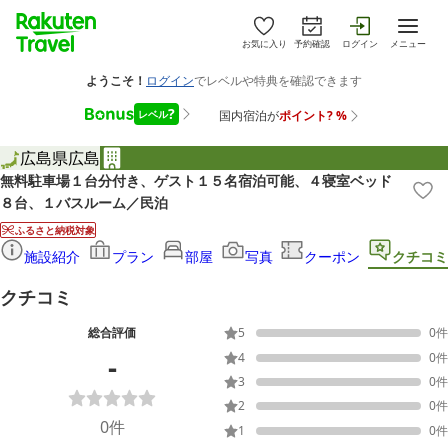
お気に入り
予約確認
ログイン
メニュー
広島県
広島
無料駐車場１台分付き、ゲスト１５名宿泊可能、４寝室ベッド
８台、１バスルーム／民泊
ふるさと納税対象
施設紹介
プラン
部屋
写真
クーポン
クチコミ
クチコミ
総合評価
5
0
件
-
4
0
件
3
0
件
2
0
件
0
件
1
0
件