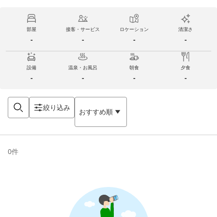
部屋
接客・サービス
ロケーション
清潔さ
-
-
-
-
設備
温泉・お風呂
朝食
夕食
-
-
-
-
絞り込み
おすすめ順
0
件