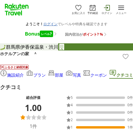
お気に入り
予約確認
ログイン
メニュー
群馬県
伊香保温泉・渋川
ホテルアンの家 ＾
ふるさと納税対象
施設紹介
プラン
部屋
写真
クーポン
クチコミ
クチコミ
総合評価
5
0
件
1.00
4
0
件
3
0
件
2
0
件
1
件
1
1
件