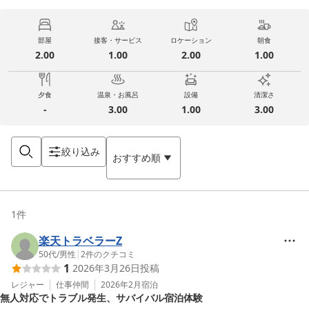
部屋
接客・サービス
ロケーション
朝食
2.00
1.00
2.00
1.00
夕食
温泉・お風呂
設備
清潔さ
-
3.00
1.00
3.00
絞り込み
おすすめ順
1
件
楽天トラベラーZ
50代
/
男性
|
2
件のクチコミ
1
2026年3月26日
投稿
レジャー
仕事仲間
2026年2月
宿泊
無人対応でトラブル発生、サバイバル宿泊体験