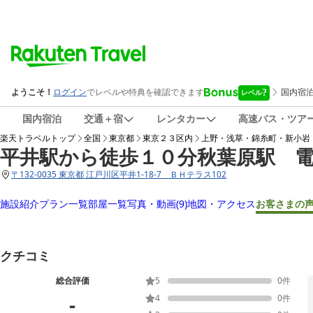
国内宿泊
交通＋宿
レンタカー
高速バス・ツア
楽天トラベルトップ
全国
東京都
東京２３区内
上野・浅草・錦糸町・新小岩
平井駅から徒歩１０分秋葉原駅 
〒
132-0035 東京都 江戸川区平井1-18-7 ＢＨテラス102
施設紹介
プラン一覧
部屋一覧
写真・動画
(9)
地図・アクセス
お客さまの
クチコミ
総合評価
5
0
件
-
4
0
件