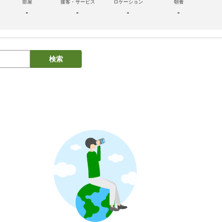
部屋
接客・サービス
ロケーション
朝食
-
-
-
-
検索