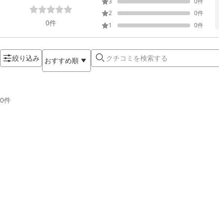
3
0
件
2
0
件
0
件
1
0
件
絞り込み
おすすめ順
0
件