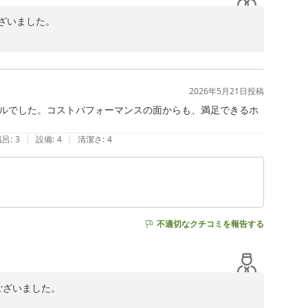
いました。

く存じます。

ます。

努めてまいります。

2026年5月21日
投稿
ルでした。コストパフォーマンスの面からも、満足できるホ
|
|
風呂
:
3
設備
:
4
清潔さ
:
4
不適切なクチコミを報告する
ざいました。
