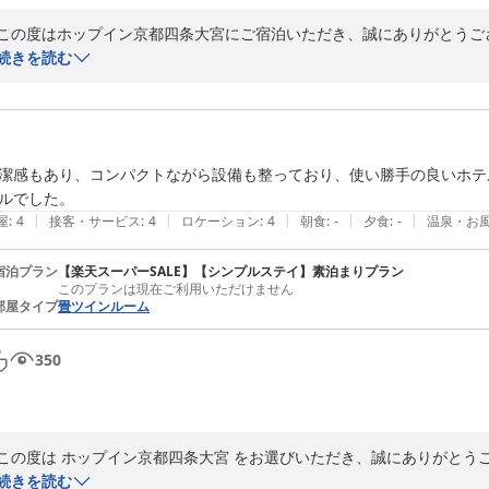
この度はホップイン京都四条大宮にご宿泊いただき、誠にありがとうござ
また、客室や朝食につきまして温かいお言葉をお寄せいただき、大変嬉し
続きを読む
「また泊まりたい」とのお言葉は、私どもにとって何よりの励みでござい
これからも、ご満足を感じていただけるよう、清潔さとサービスの向上に
またのご利用をスタッフ一同心よりお待ち申し上げております。
ホップイン京都四条大宮
潔感もあり、コンパクトながら設備も整っており、使い勝手の良いホテ
2026-06-27
ルでした。
|
|
|
|
|
屋
:
4
接客・サービス
:
4
ロケーション
:
4
朝食
:
-
夕食
:
-
温泉・お
宿泊プラン
【楽天スーパーSALE】【シンプルステイ】素泊まりプラン
このプランは現在ご利用いただけません
部屋タイプ
畳ツインルーム
350
この度は ホップイン京都四条大宮 をお選びいただき、誠にありがとうご
ご滞在中のご感想をお聞かせいただき、大変うれしく思っております。

続きを読む