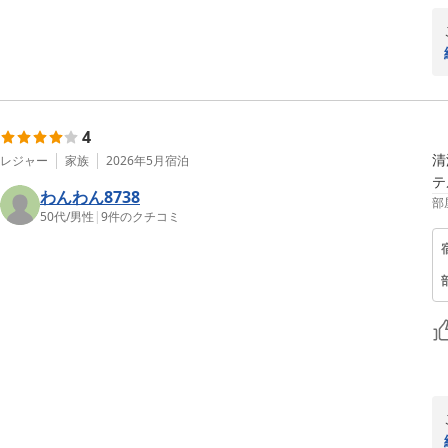
4
清
レジャー
家族
2026年5月
宿泊
テ
わんわん8738
部
50代
/
男性
|
9
件のクチコミ