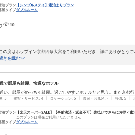
宿泊プラン
【シンプルステイ】素泊まりプラン
部屋タイプ
ダブルルーム
10
この度はホップイン京都四条大宮をご利用いただき、誠にありがとうござ
安心してお過ごしいただけたとのお言葉を頂戴し、大変うれしく存じます
続きを読む
一方で、大浴場のご利用時間につきましては、ご不便をおかけし、申し訳
いただきましたご意見は、今後の運営・サービス向上の参考とさせてい
とうございます。

近で部屋も綺麗、快適なホテル
これからも、お客様により安心して快適にお過ごしいただけるホテルを
きご愛顧賜りますようお願い申し上げます。

近い、部屋がめっちゃ綺麗。過ごしやすいホテルだと思う。また京都行
またお迎えできます日を、スタッフ一同心よりお待ち申し上げておりま
|
|
|
|
|
屋
:
5
接客・サービス
:
4
ロケーション
:
5
温泉・お風呂
:
-
設備
:
5
ホップイン京都四条大宮
宿泊プラン
【楽天スーパーSALE】【事前決済・返金不可】先払いでさらにお得＜素
2026-07-29
このプランは現在ご利用いただけません
部屋タイプ
ダブルルーム