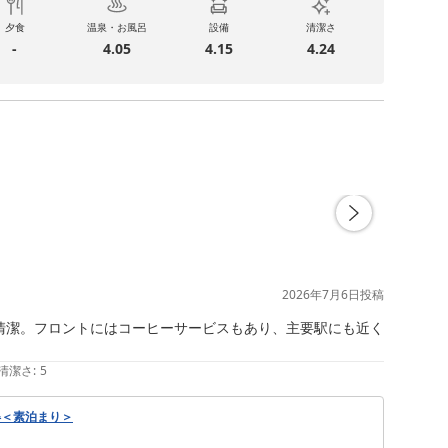
夕食
温泉・お風呂
設備
清潔さ
-
4.05
4.15
4.24
2026年7月6日
投稿
清潔。フロントにはコーヒーサービスもあり、主要駅にも近く
清潔さ
:
5
得＜素泊まり＞