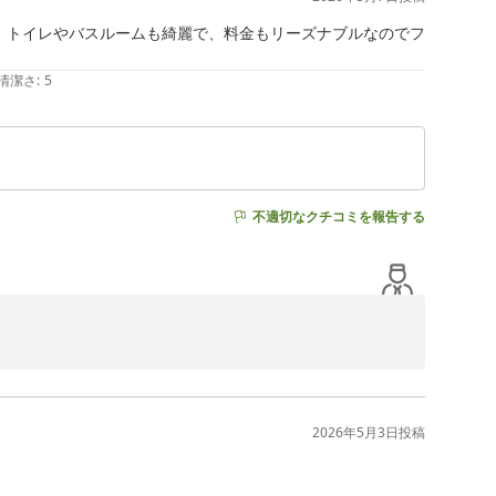
。トイレやバスルームも綺麗で、料金もリーズナブルなのでフ
清潔さ
:
5
不適切なクチコミを報告する
フ一同努めてまいります。

2026年5月3日
投稿