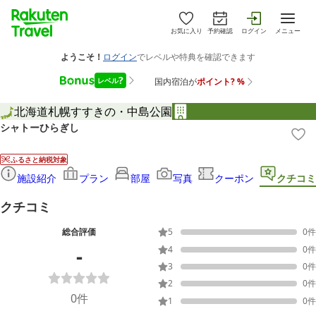
お気に入り
予約確認
ログイン
メニュー
北海道
札幌
すすきの・中島公園
シャトーひらぎし
ふるさと納税対象
施設紹介
プラン
部屋
写真
クーポン
クチコミ
クチコミ
総合評価
5
0
件
-
4
0
件
3
0
件
2
0
件
0
件
1
0
件