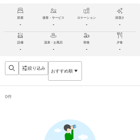
部屋
接客・サービス
ロケーション
清潔さ
-
-
-
-
設備
温泉・お風呂
朝食
夕食
-
-
-
-
絞り込み
おすすめ順
0
件