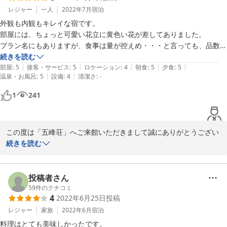
今後ともお客様からのご意見・ご感想を考慮しながら検討してまい
レジャー
一人
2022年7月
宿泊
りたいと思います。

外観も内観もキレイな宿です。

またのお帰りを心よりお待ち申し上げております。
部屋には、ちょっと可愛い花立に黄色い花が差してありました。

プラン名にもありますが、食事は量が控えめ・・・と言っても、品数も
2023-02-17
多く、それぞれが凝った料理で、おいしく、十分な量があり、大満足で
続きを読む
|
|
|
|
|
す。

部屋
:
5
接客・サービス
:
5
ロケーション
:
4
朝食
:
5
夕食
:
5
|
|
温泉・お風呂
:
5
設備
:
4
清潔さ
:
-
それと、何と言ってもお風呂です。

男湯（内湯×1、露天×2）、女湯（内湯×1、露天×1）が入れ替えあり、
1
241
更に貸しきり湯×1（内湯、有料）で6つのお風呂に入れますが、近くの
姉妹旅館であるみやま荘の大きな露天風呂にも入れちゃいます！！

お風呂三昧で、ふやけてしまいそうでしたが、とても楽しい一泊が出来
この度は「五峰荘」へご来館いただきまして誠にありがとうござい
ました。コストパフォーマンス的にも、大大満足でした。

ました。

続きを読む
また、秋か冬にでも伺いたいと思います。
少なめプランでもご満足いただけましたのお言葉にほっといたしま
した。

温泉もご堪能いただけたご様子で、ふやけてしまいそうのお言葉に
投稿者さん
ほっこりいたしました。

59
件のクチコミ
4
2022年6月25日
投稿
「三大美人の湯」とも言われる「炭酸水素塩泉」と「硫酸塩泉」の
温泉に入りにまた是非お越しくださいませ。

レジャー
家族
2022年6月
宿泊
スタッフ一同お帰りを心よりお待ち申し上げております。
料理はとても美味しかったです。
