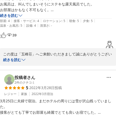
お風呂は、叫んでしまいそうにステキな露天風呂でした。

2022-08-15
お部屋はかもなく不可もなく。

気になったのは、朝食中にお布団を片付けていただいたのですが、洗濯
続きを読む
|
|
|
|
|
物が部屋の中に放り投げられていたり、布団を押し入れにいれたまま閉
部屋
:
4
接客・サービス
:
4
ロケーション
:
5
朝食
:
5
夕食
:
5
|
|
温泉・お風呂
:
5
設備
:
4
清潔さ
:
-
めない状態のままだったことにビックリしました。残念
39
この度は「五峰荘」へご来館いただきまして誠にありがとうござい
ます。

続きを読む
お料理やお風呂にお褒めのお言葉を頂戴いたしましてありがとうご
ざいます。

お布団やお洗濯物の件では大変失礼いたしました。

投稿者さん
早速スタッフに指導いたしました。

2
件のクチコミ
5
2022年3月28日
投稿
今後気を付けて参ります。

またの機会に是非お帰りをお待ち申し上げております。
レジャー
家族
2022年3月
宿泊
3月25日に夫婦で宿泊。まだホテルの周りには雪が沢山残っていまし
2022-06-27
た。

接客がとても丁寧でお部屋も綺麗でとても良いお宿でした。
