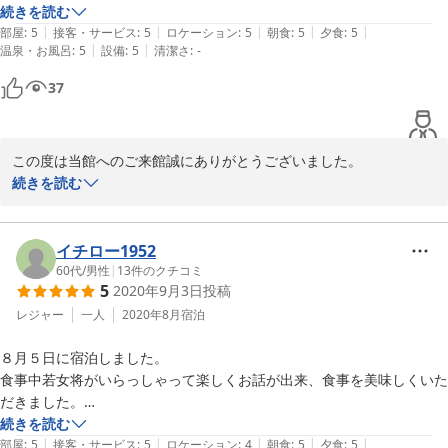
していただいたのですが、丁寧な対応をしていただき、仲居さん、男性
続きを読む
|
|
|
|
|
従業員も含めたすべての方々の心配りが心に残りました。

部屋
:
5
接客・サービス
:
5
ロケーション
:
5
朝食
:
5
夕食
:
5
|
|
温泉・お風呂
:
5
設備
:
5
清潔さ
:
-
また当日は多人数の客もあってなかなかに忙しかった筈ですが、夕食、
37
朝食の場所など、宿泊者の人数にも配慮したもてなしに、大変落ち着い
て過ごすことができました。

この度は当館へのご来館誠にありがとうございました。

食事、風呂、そして従業員の応対など、この価格では信じられないほど
とても嬉しいお言葉を頂戴しありがとうございます。スタッフ一同
続きを読む
のコストパフォーマンスを誇る宿だと思います。自分でも褒めすぎのよ
励みになります。

うな気がしますが(笑)、唯一挙げるとすれば、白河市内からは離れた山
白河市内からはお車で30分ぐらいですが、市内とは気温が2度程下
中にあり、アクセスが悪いことでしょうか。しかしこれも見方を変えれ
がり夏でも心地よい風が通ります。

イチロー1952
ば、マイカーであれば、白河、那須、大内宿にも利便性が良く、一泊二
白河にお立ち寄りの際は是非お待ち申し上げております。

60代
/
男性
|
13
件のクチコミ
日の旅行であれば、ここに宿泊して周辺の観光を愉しむことができま
5
2020年9月3日
投稿
ありがとうございました。

す。

レジャー
一人
2020年8月
宿泊
次回も、白河周辺に立ち寄る際には、是非ともこの宿を利用したいと思
８月５日に宿泊しました。

います。ありがとうございました。

2015-07-06
食事中若女将がいらっしゃって楽しくお話が出来、食事を美味しくいた
だきました。

露天風呂は無色透明の金泉です。

続きを読む
|
|
|
|
|
また露天風呂も誰もいなく一人でゆっくり入れ、職員総出で手伝い作り
部屋
:
5
接客・サービス
:
5
ロケーション
:
4
朝食
:
5
夕食
:
5