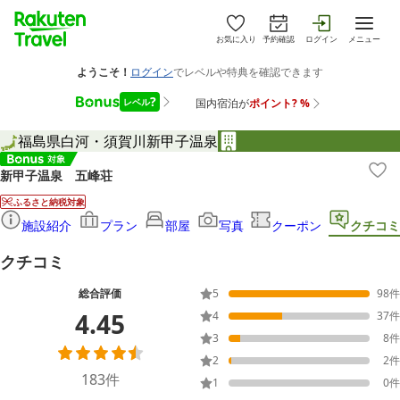
お気に入り
予約確認
ログイン
メニュー
福島県
白河・須賀川
新甲子温泉
新甲子温泉 五峰荘
ふるさと納税対象
施設紹介
プラン
部屋
写真
クーポン
クチコミ
クチコミ
総合評価
5
98
件
4.45
4
37
件
3
8
件
2
2
件
183
件
1
0
件