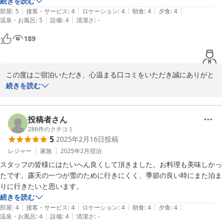
続きを読む
|
|
|
|
|
部屋
:
5
接客・サービス
:
4
ロケーション
:
4
朝食
:
4
夕食
:
4
|
|
温泉・お風呂
:
5
設備
:
4
清潔さ
:
-
189
この度はご宿泊いただき、心温まる口コミをいただき誠にありがと
うございます。 ホスピタリティについてお褒めの言葉をいただき、
続きを読む
大変嬉しく思っております。スタッフ一同、お客様に快適にお過ご
しいただけるよう努めておりますので、そのように感じていただけ
たことは何よりの励みとなります。 さらに素敵なご滞在をご提供で
投稿者さん
きるよう、全力を尽くしてまいりますので、またのご来館を心より
286
件のクチコミ
5
2025年2月16日
投稿
お待ち申し上げております。
レジャー
家族
2025年2月
宿泊
2025-06-01
スタッフの皆様にはたいへん良くして頂きました。お料理も美味しかっ
たです。露天の一つが雪のために行きにくく、季節の良い時にまた泊ま
りに行きたいと思います。
続きを読む
|
|
|
|
|
部屋
:
4
接客・サービス
:
4
ロケーション
:
4
朝食
:
4
夕食
:
4
|
|
温泉・お風呂
:
4
設備
:
4
清潔さ
:
-