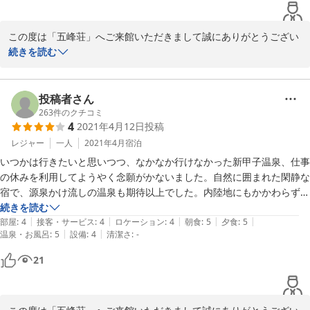
この度は「五峰荘」へご来館いただきまして誠にありがとうござい
ました。

続きを読む
ご朝食のお時間がご希望に添えず申し訳ございませんでした。

露天風呂の階段を降りたところにある「鰍の湯」にサンダルをご用
意しておりましたが足元が滑りやすい為、ゴム草履をご用意するこ
投稿者さん
とにいたしました。貴重なご意見をありがとうございます。

263
件のクチコミ
4
2021年4月12日
投稿
またのお帰りをお待ち申し上げております。
レジャー
一人
2021年4月
宿泊
2021-06-04
いつかは行きたいと思いつつ、なかなか行けなかった新甲子温泉、仕事
の休みを利用してようやく念願がかないました。自然に囲まれた閑静な
宿で、源泉かけ流しの温泉も期待以上でした。内陸地にもかかわらず、
海の幸も食事のメニューに入っていて、頑張っていることがうかがえま
続きを読む
|
|
|
|
|
す。このような温泉宿に、これからも頑張ってくださいとエールを送り
部屋
:
4
接客・サービス
:
4
ロケーション
:
4
朝食
:
5
夕食
:
5
|
|
温泉・お風呂
:
5
設備
:
4
清潔さ
:
-
たくなります。
21