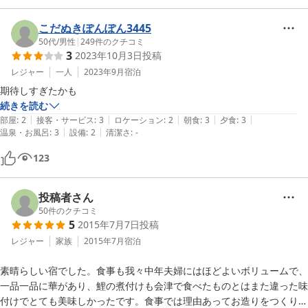
雪見の露天風呂もまた風情があって気持ちがいいです。

またのお帰りを心よりお待ち申し上げております。
こだぬきぽんぽん3445
50代
/
男性
|
249
件のクチコミ
2024-12-19
3
2023年10月3日
投稿
レジャー
一人
2023年9月
宿泊
期待しすぎたかも
続きを読む
|
|
|
|
|
部屋
:
2
接客・サービス
:
3
ロケーション
:
2
朝食
:
3
夕食
:
3
|
|
温泉・お風呂
:
3
設備
:
2
清潔さ
:
-
123
投稿者さん
50
件のクチコミ
5
2015年7月7日
投稿
レジャー
家族
2015年7月
宿泊
素晴らしい宿でした。食事も我々中年夫婦にはほどよいボリュームで、
一品一品に華があり、鯉の煮付けも会津で食べたものとはまた違った味
付けでとても美味しかったです。食事では理由あってお造りをつくり直