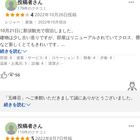
けくださいませ。

投稿者さん
ご投稿ありがとうございました。
179
件のクチコミ
4
2022年10月26日
投稿
2023-02-17
レジャー
家族
2022年10月
宿泊
10月21日に那須観光で宿泊しました。

建物は少し古い造りですが、部屋はリニューアルされていてクロス、畳
など新しくとてもきれいです。

温泉は大浴場、露天風呂とも最高でした。朝晩男女入れ替えで、いろい
続きを読む
|
|
|
|
|
ろなタイプのお風呂が楽しめます。源泉掛け流しの露天風呂は自然に囲
部屋
:
4
接客・サービス
:
4
ロケーション
:
5
朝食
:
4
夕食
:
4
|
|
温泉・お風呂
:
5
設備
:
4
清潔さ
:
-
まれた中でゆっくりくつろぐことができました。

食事は美味しかったですが、夕食の最後に出てくるご飯の漬物が、最初
56
からテーブルに添えられていたのは頂けません。ご飯と一緒に持ってく
る配慮が必要です。但し、サワラの焼き魚は身が厚く脂がのっていてと
ても美味しかったです。　朝ご飯は品数、種類とも満足できました。温
「五峰荘」へご来館いただきまして誠にありがとうございました。

泉卵はとても美味しく頂きました。

温泉をお楽しみ頂けたご様子で大変嬉しく思います。

続きを読む
スタッフの方々はとても親切です。

お食事のお漬物でございますが、貴重なご意見を頂戴いたしまして
那須観光の穴場です。次回もまた利用したいと思います。
ありがとうございます。

和懐石ですと最後にお食事とともにお持ちするのですが、私共では
投稿者さん
お酒のあてにお漬物を召し上がる客様もいらっしゃる事から、先に
110
件のクチコミ
5
2022年8月7日
投稿
ご用意しております。
