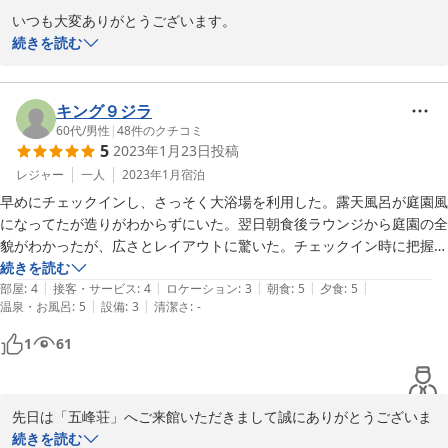
いつも大変ありがとうございます。

普段お酒を召し上がらないご主人が日本酒を美味しいと召し上がっ
続きを読む
ていただけて嬉しかったです。

また是非ご主人、ご家族様とのお帰りを心よりお待ち申し上げてお
キング９ジラ
60代
/
男性
|
48
件のクチコミ
2023-02-17
5
2023年1月23日
投稿
レジャー
一人
2023年1月
宿泊
早めにチェックインし、さっそく大浴場を利用した。露天風呂が庭園風
になってたが造りがわからずにいた。翌日朝食後ラウンジから庭園の全
貌がわかったが、広さとレイアウトに驚いた。チェックイン時に把握で
きていれば風呂の楽しみかたも増やせた。食事は酒とのバランスがよく
続きを読む
|
|
|
|
|
うまかった。自然郷という地元の酒だ。発砲感が微妙で料理とマッチし
部屋
:
4
接客・サービス
:
4
ロケーション
:
3
朝食
:
5
夕食
:
5
|
|
温泉・お風呂
:
5
設備
:
3
清潔さ
:
-
ていたが、売店で買い、後日自宅で飲んだが若干違うもののようだ。難
しいね。

1
61
宿のもてなし、料理のうまさ、風呂等設備非常によく、寒い季節にまた
利用したい
先日は「五峰荘」へご来館いただきまして誠にありがとうございま
した。

続きを読む