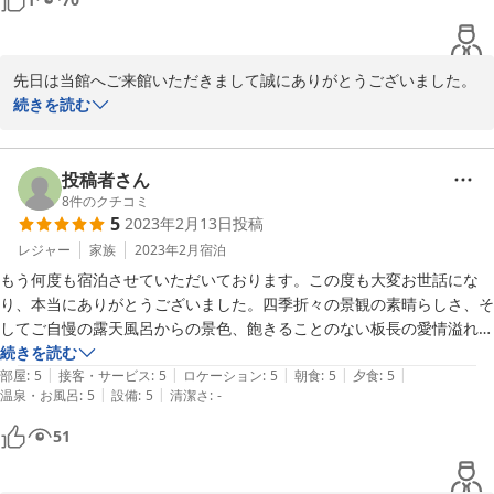
ット熱かったですがそれがとても気持ちよく入ることができました。た
だ一つ寝湯の枕が固定されていなくて残念でした。

露天風呂は少し遠いですが階段の下のが一番良かったです。

先日は当館へご来館いただきまして誠にありがとうございました。

いつかまたお邪魔したいです。
ご投稿を拝見し、ますます元気になりました。

続きを読む
お忘れ物をされて不安だったかと思いますが、無事お手元に戻られ
て良かったです。

寝湯の枕に関しましては今後検討してまいりたいと思います。

投稿者さん
階段下の「鰍の湯」はこれからの新緑の季節も最高です。

8
件のクチコミ
5
2023年2月13日
投稿
またのお帰りを心よりお待ち申し上げております。
レジャー
家族
2023年2月
宿泊
2023-03-13
もう何度も宿泊させていただいております。この度も大変お世話にな
り、本当にありがとうございました。四季折々の景観の素晴らしさ、そ
してご自慢の露天風呂からの景色、飽きることのない板長の愛情溢れる
続きを読む
|
|
|
|
|
部屋
:
5
接客・サービス
:
5
ロケーション
:
5
朝食
:
5
夕食
:
5
|
|
温泉・お風呂
:
5
設備
:
5
清潔さ
:
-
51