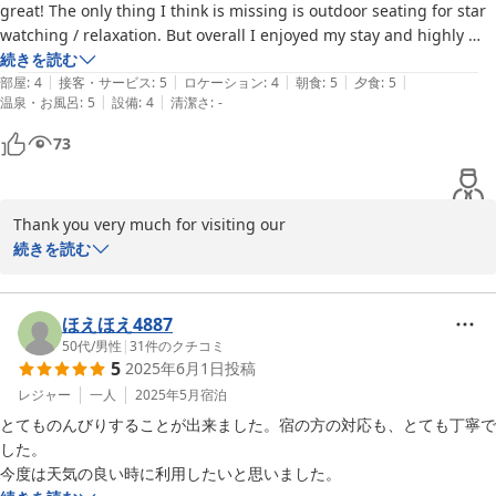
great! The only thing I think is missing is outdoor seating for star 
watching / relaxation. But overall I enjoyed my stay and highly 
続きを読む
recommend this hotel! 
|
|
|
|
|
部屋
:
4
接客・サービス
:
5
ロケーション
:
4
朝食
:
5
夕食
:
5
|
|
温泉・お風呂
:
5
設備
:
4
清潔さ
:
-
73
Thank you very much for visiting our

 hotel.

続きを読む
I hope you enjoyed your trip to Japan.

It was a pleasure to meet both of you.

We look forward to seeing you again.

ほえほえ4887
Thanks for posting.
50代
/
男性
|
31
件のクチコミ
5
2025年6月1日
投稿
2023-11-14
レジャー
一人
2025年5月
宿泊
とてものんびりすることが出来ました。宿の方の対応も、とても丁寧で
した。

今度は天気の良い時に利用したいと思いました。