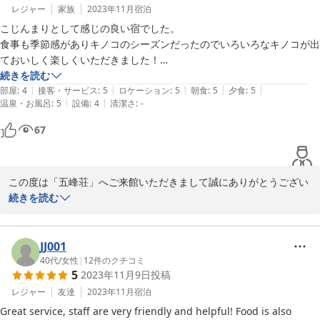
レジャー
家族
2023年11月
宿泊
こじんまりとして感じの良い宿でした。

食事も季節感がありキノコのシーズンだったのでいろいろなキノコが出
ておいしく楽しくいただきました！

源泉かけ流しのお風呂も広々としてゆっくりできました。

続きを読む
|
|
|
|
|
部屋
:
4
接客・サービス
:
5
ロケーション
:
5
朝食
:
5
夕食
:
5
|
|
温泉・お風呂
:
5
設備
:
4
清潔さ
:
-
67
この度は「五峰荘」へご来館いただきまして誠にありがとうござい
ました。

続きを読む
ちょうど秋の味覚、キノコの美味しい季節にご堪能いただけて良か
ったです。

四季折々に美しい新甲子温泉「五峰荘」へまたのお帰りを心よりお
JJ001
40代
/
女性
|
12
件のクチコミ
5
2023年11月9日
投稿
2023-11-14
レジャー
友達
2023年11月
宿泊
Great service, staff are very friendly and helpful! Food is also 