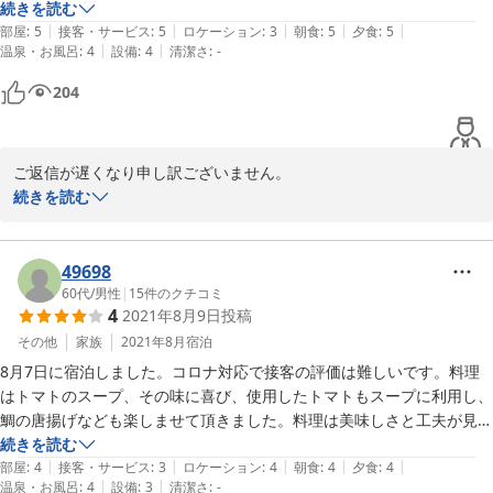
食事も夜も朝も女性の私には丁度良い量でとても美味しかったです。夫
続きを読む
|
|
|
|
|
は夕食のカマに大興奮でとても気に入っていました。朝食の温泉卵は美
部屋
:
5
接客・サービス
:
5
ロケーション
:
3
朝食
:
5
夕食
:
5
|
|
温泉・お風呂
:
4
設備
:
4
清潔さ
:
-
味しすぎて朝食時に注文！わさび漬け？がとても美味しかったのですが
教えてもらうのを忘れてしまいました…

204
温泉はかじかの湯以外は熱すぎて入れずでしたがほぼ貸し切りだったの
でゆっくり浸かることができました。

残念だったのがお部屋の洗面所には泡で出るハンドソープだったのにお
ご返信が遅くなり申し訳ございません。

風呂場やお部屋以外のお手洗いでは固形石鹸だったのが使いにくかった
「五峰荘」へご来館いただきまして誠にありがとうございます。

続きを読む
のと売店の売ってるものが少なかった事が残念でした。

私共の接客やお部屋、お料理、たくさんのお褒めのお言葉を頂戴い
また近くに行った際は宿泊したいと思います。

たしまして誠にありがとうございます。

わさび漬けは緑がかったプチプチと食感のあるのはシシャモの卵の
49698
わさび漬けでございます。

60代
/
男性
|
15
件のクチコミ
4
2021年8月9日
投稿
温泉の温度が高すぎたとのこと。申し訳ございません。源泉温度が
高く、外気温によって温度調整しておりまして、湯量が多く出てし
その他
家族
2021年8月
宿泊
まっていたと考えられます。今後温度管理に努めてまいります。

8月7日に宿泊しました。コロナ対応で接客の評価は難しいです。料理
固形石鹸の件でございますが、お客様のお声を頂戴いたしまして、
はトマトのスープ、その味に喜び、使用したトマトもスープに利用し、
早速ハンドソープに切り替えをいたしました。貴重なご意見を頂戴
鯛の唐揚げなども楽しませて頂きました。料理は美味しさと工夫が見ら
いたしましてありがとうございます。

れ、非常に楽しませて頂きました。温泉は単純泉と屋外の鉄分が多い湯
続きを読む
小さな売店でご希望に添えず申し訳ございません。なるべく厳選い
|
|
|
|
|
を楽しみました。お湯は単純泉で肌がつるつるする泉質でなかなかいい
部屋
:
4
接客・サービス
:
3
ロケーション
:
4
朝食
:
4
夕食
:
4
たしました商品を販売出来るよう努めて参ります。

|
|
温泉・お風呂
:
4
設備
:
3
清潔さ
:
-
湯です。今回は歩けませんでしたが（台風の影響による降雨のため）、