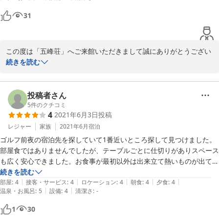
またのお帰りを心よりお待ち申し上げております。
近くにある散策路は次回楽しんでみたいと思います。スタッフに関して
31
は大変親切な対応をして頂きました。但し、スリッパのサイズが小さ
2022-06-27
く、大きなサイズの用意もして頂きたいです。
この度は「五峰荘」へご来館いただきまして誠にありがとうござい
ました。

続きを読む
コロナ禍の中、行き届かない点も多々あったかと思いますがお料理
と温泉をお楽しみいただけたとのお言葉を頂戴し、大変嬉しく思い
ます。

投稿者さん
あいにくのお天気でございましたが、近くの遊歩道（トレッキング
5
件のクチコミ
4
2021年6月3日
投稿
コースに近いので運動靴が必須です）も阿武隈川の近くを歩くコー
スとなっており素晴らしい景観でございますので、是非またのお帰
レジャー
家族
2021年6月
宿泊
りをお待ち申し上げております。

ゴルフ前夜の宿泊先を探していて1番近いところ探して見つけました。
部屋食ではありませんでしたが、テーブルごとに仕切りがありスペース
も広く安心できました。お食事が最初以外は出来立て熱いものが出てき
2021-08-13
て和牛も大きく厚みがあって美味しかったです。

続きを読む
|
|
|
|
|
朝食が8時からと遅すぎて食べれませんでした。残念です。お風呂が温
部屋
:
4
接客・サービス
:
4
ロケーション
:
4
朝食
:
4
夕食
:
4
|
|
温泉・お風呂
:
5
設備
:
4
清潔さ
:
-
泉がよくとても良くて何回も入りました。露天風呂が階段降りたところ
にあって狭いし足元悪く裸で滑って転んでしまいそうで怖かったです。
1
30