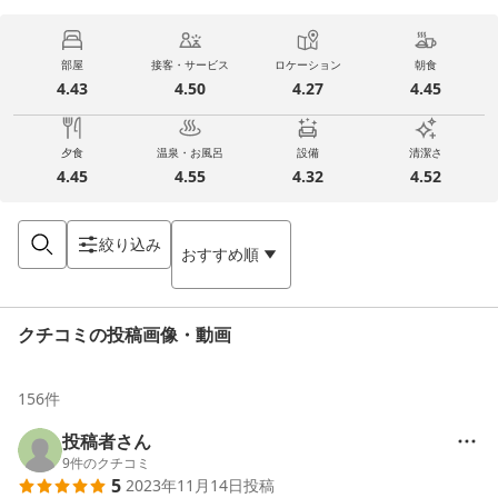
部屋
接客・サービス
ロケーション
朝食
4.43
4.50
4.27
4.45
夕食
温泉・お風呂
設備
清潔さ
4.45
4.55
4.32
4.52
絞り込み
おすすめ順
クチコミの投稿画像・動画
156
件
投稿者さん
9
件のクチコミ
5
2023年11月14日
投稿