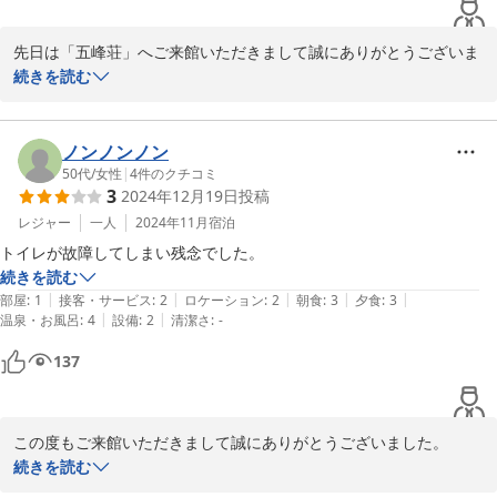
先日は「五峰荘」へご来館いただきまして誠にありがとうございま
した。

続きを読む
また、お風呂、お湯、接客とお褒めのお言葉を頂戴いたしましてあ
りがとうございます。

四季折々に美しい甲子高原へのまたのお帰りを心よりお待ち申し上
ノンノンノン
げております。
50代
/
女性
|
4
件のクチコミ
3
2024年12月19日
投稿
2024-05-15
レジャー
一人
2024年11月
宿泊
トイレが故障してしまい残念でした。
続きを読む
|
|
|
|
|
部屋
:
1
接客・サービス
:
2
ロケーション
:
2
朝食
:
3
夕食
:
3
|
|
温泉・お風呂
:
4
設備
:
2
清潔さ
:
-
137
この度もご来館いただきまして誠にありがとうございました。

トイレの故障では大変ご迷惑をお掛けしました。

続きを読む
今では雪の季節となりました。
