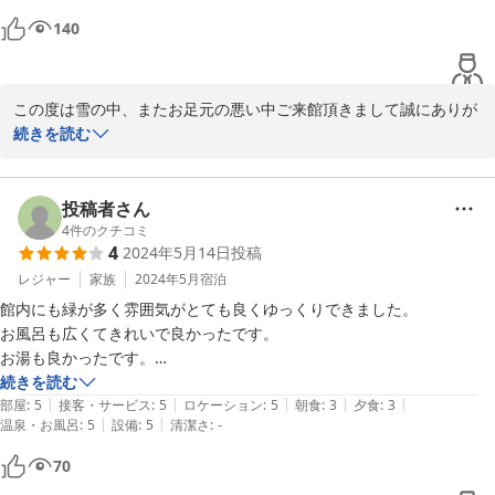
140
この度は雪の中、またお足元の悪い中ご来館頂きまして誠にありが
とうございました。

続きを読む
「鰍の湯」は通路に屋根がない為、安全を考慮いたしましてホーム
ページ上では冬季期間中はご利用いただけませんとしております。
しかしながら温泉で清掃もしておりますので、自己責任とはなりま
投稿者さん
すがお好きなお客様は雪の中でも入られていらっしゃいます。

4
件のクチコミ
4
2024年5月14日
投稿
新緑の頃の眺めも最高ですので、またのおかえりを心よりお待ち申
し上げております。
レジャー
家族
2024年5月
宿泊
館内にも緑が多く雰囲気がとても良くゆっくりできました。

2025-02-16
お風呂も広くてきれいで良かったです。

お湯も良かったです。

接客も良かったです
続きを読む
|
|
|
|
|
部屋
:
5
接客・サービス
:
5
ロケーション
:
5
朝食
:
3
夕食
:
3
|
|
温泉・お風呂
:
5
設備
:
5
清潔さ
:
-
70