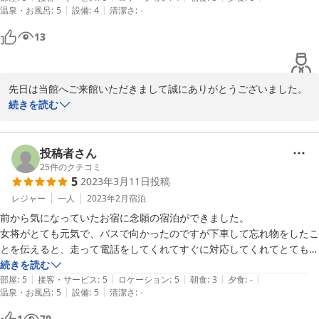
|
|
温泉・お風呂
:
5
設備
:
4
清潔さ
:
-
13
先日は当館へご来館いただきまして誠にありがとうございました。

お嬢様との素敵なお話を聞かせていただいたり、朝日岳のお写真を
続きを読む
見せていただいき、私も楽しいひと時を過ごさせていただきまし
た。ありがとうございました。

お話させていただいている時のお客様は目がキラキラと輝いていら
投稿者さん
っしゃいました。

25
件のクチコミ
5
2023年3月11日
投稿
また是非お話しを聞かせてください。

お帰りを心よりお待ち申し上げております。
レジャー
一人
2023年2月
宿泊
前から気になっていたお宿に念願の宿泊ができました。

2020-09-04
女将がとても元気で、バスで向かったのですが下車して忘れ物をしたこ
とを伝えると、走って電話をしてくれてすぐに対応してくれてとても助
かりました。

続きを読む
|
|
|
|
|
帰りは送迎バスがありますよと連絡をくれたり、心遣いにとてもありが
部屋
:
5
接客・サービス
:
5
ロケーション
:
5
朝食
:
3
夕食
:
-
|
|
温泉・お風呂
:
5
設備
:
5
清潔さ
:
-
たかったです。

温泉は隣の姉妹館の温泉も入ることができたし、サイコーでした。チョ
1
70