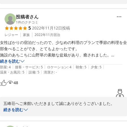
温泉とお酒をお楽しみいただけたご様子で、またお土産にもご購入
いただきましてありがとうございました。

またのお帰りを心よりお待ち申し上げております。
投稿者さん
1
件のクチコミ
2023-02-17
5
2022年11月12日
投稿
レジャー
家族
2022年11月
宿泊
女性ばかりの宿泊だったので、少なめの料理のプランで季節の料理を全
部食べることができ、とてもよかったです。

施設のあちこちに山野草の素敵な盆栽があり、癒されました。

露天風呂も2つあり、ゆったりと楽しむことができました。

続きを読む
|
|
|
|
|
いつもは11月の始めには終わる紅葉が今年は10日ころなのにとてもき
部屋
:
4
接客・サービス
:
5
ロケーション
:
4
朝食
:
5
夕食
:
5
|
|
温泉・お風呂
:
5
設備
:
5
清潔さ
:
-
れいで、庭の散策も楽しめました。
48
五峰荘へご来館いただきまして誠にありがとうございました。

山野草の寄せ植えは当館会長の手づくりでございますが、嬉しいお
続きを読む
言葉に会長がますます張り切ってお手入れしております。

名残の紅葉も美しく、四季折々に美しい甲子高原へまた是非お出掛