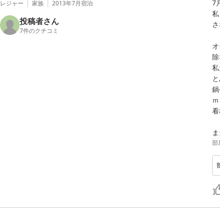
7
レジャー
家族
2013年7月
宿泊
私
投稿者さん
さ
7
件のクチコミ
オ
除
私
と
鍋
ｍ
看
ま
部