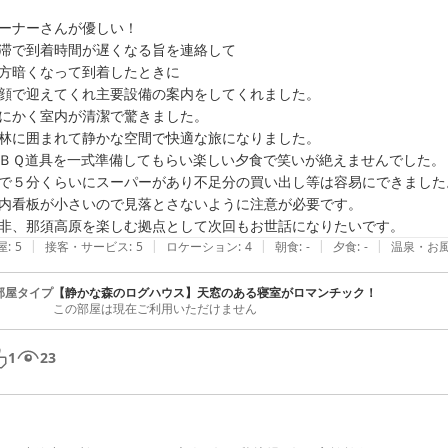
ーナーさんが優しい！

滞で到着時間が遅くなる旨を連絡して

方暗くなって到着したときに

顔で迎えてくれ主要設備の案内をしてくれました。

にかく室内が清潔で驚きました。

林に囲まれて静かな空間で快適な旅になりました。

ＢＱ道具を一式準備してもらい楽しい夕食で笑いが絶えませんでした。

で５分くらいにスーパーがあり不足分の買い出し等は容易にできました。
内看板が小さいので見落とさないように注意が必要です。

非、那須高原を楽しむ拠点として次回もお世話になりたいです。
|
|
|
|
|
屋
:
5
接客・サービス
:
5
ロケーション
:
4
朝食
:
-
夕食
:
-
温泉・お
部屋タイプ
【静かな森のログハウス】天窓のある寝室がロマンチック！
この部屋は現在ご利用いただけません
1
23