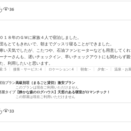
36
０１８年のＧＷに家族４人で宿泊しました。

団もとてもきれいで、朝までグッスリ寝ることができました。

寒い天気でしたが、こたつや、石油ファンヒーターなども用意してくれ
ーナーさんも、遅いチェックイン、早いチェックアウトにも関わらず親
た、利用したいと思います。
|
|
|
|
|
屋
:
5
接客・サービス
:
4
ロケーション
:
4
朝食
:
-
夕食
:
-
温泉・お
宿泊プラン
高級別荘｛まるごと貸切｝激安プラン
このプランは現在ご利用いただけません
部屋タイプ
【静かな森のログハウス】天窓のある寝室がロマンチック！
この部屋は現在ご利用いただけません
33