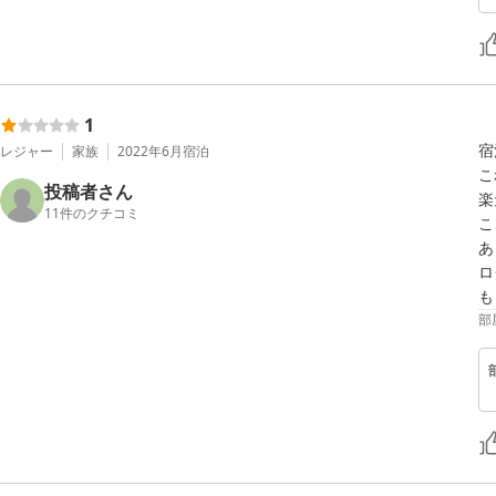
1
宿
レジャー
家族
2022年6月
宿泊
こ
投稿者さん
楽
11
件のクチコミ
こ
あ
ロ
も
部