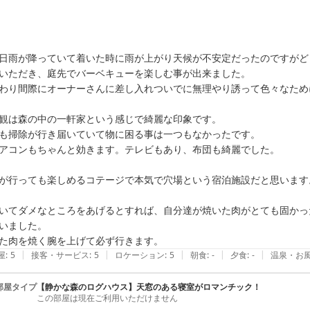
日雨が降っていて着いた時に雨が上がり天候が不安定だったのですがど
いただき、庭先でバーベキューを楽しむ事が出来ました。

わり間際にオーナーさんに差し入れついでに無理やり誘って色々なため
観は森の中の一軒家という感じで綺麗な印象です。

も掃除が行き届いていて物に困る事は一つもなかったです。

アコンもちゃんと効きます。テレビもあり、布団も綺麗でした。

が行っても楽しめるコテージで本気で穴場という宿泊施設だと思います。
いてダメなところをあげるとすれば、自分達が焼いた肉がとても固かっ
いました。

た肉を焼く腕を上げて必ず行きます。
|
|
|
|
|
屋
:
5
接客・サービス
:
5
ロケーション
:
5
朝食
:
-
夕食
:
-
温泉・お
部屋タイプ
【静かな森のログハウス】天窓のある寝室がロマンチック！
この部屋は現在ご利用いただけません