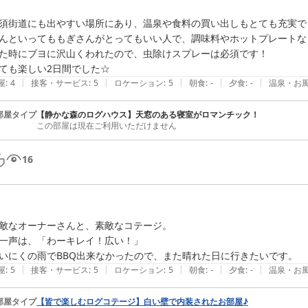
須街道にも出やすい場所にあり、温泉や食料の買い出しもとても充実でき
んといってももぎさんがとってもいい人で、調味料やホットプレートな
た時にブヨに沢山くわれたので、虫除けスプレーは必須です！

ても楽しい2日間でした☆
|
|
|
|
|
屋
:
4
接客・サービス
:
5
ロケーション
:
5
朝食
:
-
夕食
:
-
温泉・お
部屋タイプ
【静かな森のログハウス】天窓のある寝室がロマンチック！
この部屋は現在ご利用いただけません
16
敵なオーナーさんと、素敵なコテージ。

一声は、「わーキレイ！広い！」

いにくの雨でBBQ出来なかったので、また晴れた日に行きたいです。
|
|
|
|
|
屋
:
5
接客・サービス
:
5
ロケーション
:
5
朝食
:
-
夕食
:
-
温泉・お
部屋タイプ
【皆で楽しむログコテージ】白い壁で内装されたお部屋♪