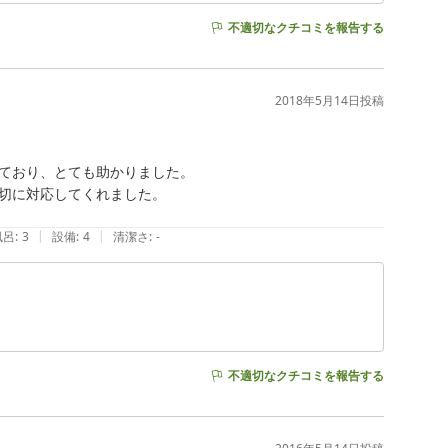
不適切なクチコミを報告する
2018年5月14日
投稿
ており、とても助かりました。

切に対応してくれました。

|
|
風呂
:
3
設備
:
4
清潔さ
:
-
不適切なクチコミを報告する