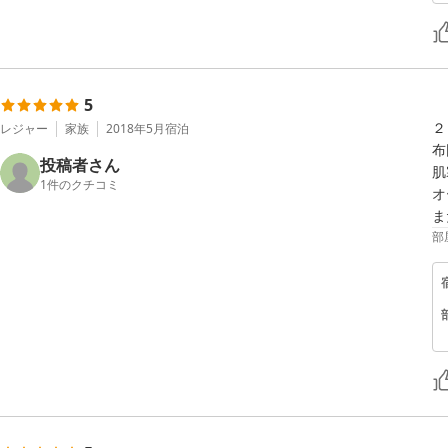
5
２
レジャー
家族
2018年5月
宿泊
布
投稿者さん
肌
1
件のクチコミ
オ
ま
部