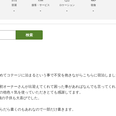
部屋
接客・サービス
ロケーション
朝食
-
-
-
-
検索
めてコテージに泊まるという事で不安を抱きながらこちらに宿泊しました
初オーナーさんが出迎えてくれて困った事があればなんでも言ってくれ
の他色々気を使っていただきとても感謝してます。

歳の子供も大喜びでした。

らだら書くのもあれなので一部だけ書きます。
