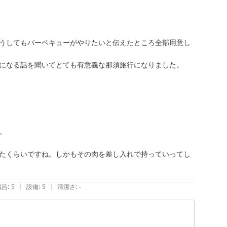
うしてもバーベキューがやりたいと伝えたところ全部用意し
になる話を聞いてとても有意義な那須旅行になりました。



たくらいですね。しかもその肉を差し入れで持っていってし
|
|
風呂
:
5
設備
:
5
清潔さ
:
-