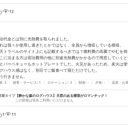
12
泊代金とは別に光熱費を取られました。

れは我々が使用し過ぎたとかではなく、全員から徴収している模様。

天トラベルのサイト上にも記載するべきでは？燃料費の高騰でやむを得
こに泊まる方は宿泊費用の他に別途光熱費がかかるので用意していくと
とバーベキューもホットプレートでした。火災があったため、炭火は使
グハウス感はなく、別荘でご飯食べて寝ただけでした。

う行きません。
|
|
|
|
|
屋
:
3
接客・サービス
:
1
ロケーション
:
3
朝食
:
-
夕食
:
-
温泉・お
部屋タイプ
【静かな森のログハウス】天窓のある寝室がロマンチック！
この部屋は現在ご利用いただけません
1
11