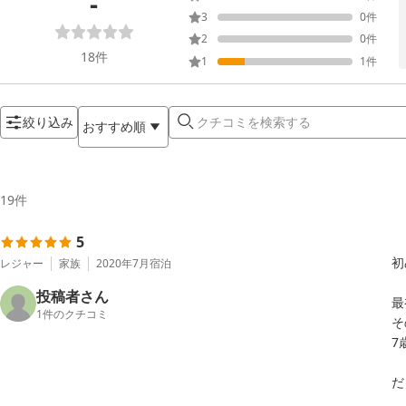
-
3
0
件
2
0
件
18
件
1
1
件
絞り込み
おすすめ順
19
件
5
初
レジャー
家族
2020年7月
宿泊
投稿者さん
最
1
件のクチコミ
そ
7
だ