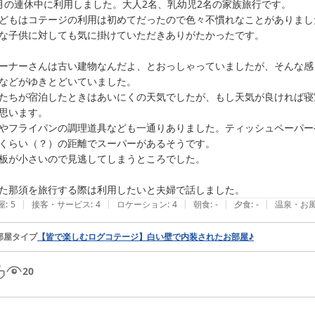
月の連休中に利用しました。大人2名、乳幼児2名の家族旅行です。

どもはコテージの利用は初めてだったので色々不慣れなことがありまし
な子供に対しても気に掛けていただきありがたかったです。

ーナーさんは古い建物なんだよ、とおっしゃっていましたが、そんな感
などがゆきとどいていました。

たちが宿泊したときはあいにくの天気でしたが、もし天気が良ければ寝
思います。

やフライパンの調理道具なども一通りありました。ティッシュペーパー
くらい（？）の距離でスーパーがあるそうです。

板が小さいので見逃してしまうところでした。

た那須を旅行する際は利用したいと夫婦で話しました。
|
|
|
|
|
屋
:
5
接客・サービス
:
4
ロケーション
:
4
朝食
:
-
夕食
:
-
温泉・お
部屋タイプ
【皆で楽しむログコテージ】白い壁で内装されたお部屋♪
20