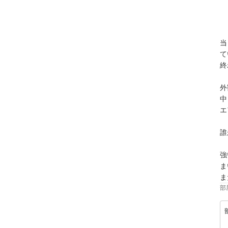
当
て
終
外
中
エ
誰
強
ま
ま
部