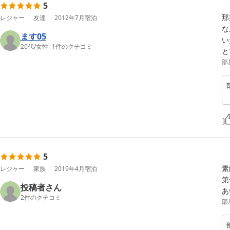
5
那
レジャー
友達
2012年7月
宿泊
な
ます05
い
20代
/
女性
|
1
件のクチコミ
と
部
5
素
レジャー
家族
2019年4月
宿泊
第
投稿者さん
あ
2
件のクチコミ
部