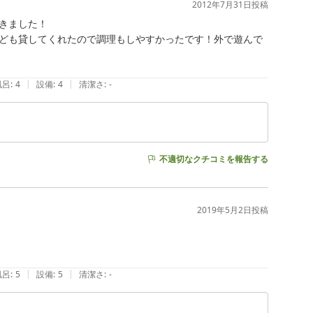
2012年7月31日
投稿
ました！

ども貸してくれたので調理もしやすかったです！外で遊んで
|
|
風呂
:
4
設備
:
4
清潔さ
:
-
不適切なクチコミを報告する
2019年5月2日
投稿
|
|
風呂
:
5
設備
:
5
清潔さ
:
-