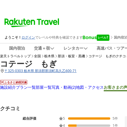
国内宿泊
交通＋宿
レンタカー
高速バス・ツア
楽天トラベルトップ
全国
栃木県
那須・板室・黒磯
コテージ もぎ
のクチコ
コテージ もぎ
〒
325-0303 栃木県 那須郡那須町高久乙600-71
ふるさと納税対象
施設紹介
プラン一覧
部屋一覧
写真・動画
(2)
地図・アクセス
お客さまの
クチコミ
総合評価
5
5
件
4
1
件