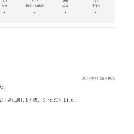
夕食
温泉・お風呂
設備
清潔さ
-
-
-
-
2020年7月26日
投稿
。

と非常に感じよく接していただきました。
