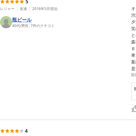
5
オ
レジャー
友達
2016年5月
宿泊
渋
瓶ビール
夕
40代
/
男性
|
7
件のクチコミ
笑
と
森
Ｂ
車
案
是
部
4