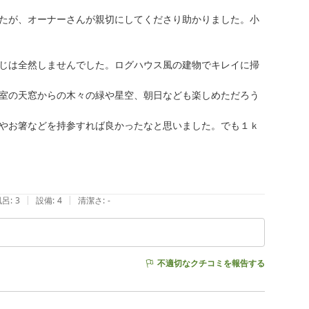
たが、オーナーさんが親切にしてくださり助かりました。小
じは全然しませんでした。ログハウス風の建物でキレイに掃
室の天窓からの木々の緑や星空、朝日なども楽しめただろう
やお箸などを持参すれば良かったなと思いました。でも１ｋ
|
|
風呂
:
3
設備
:
4
清潔さ
:
-
不適切なクチコミを報告する