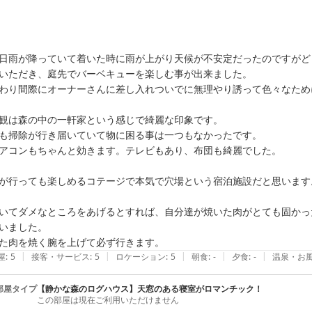
日雨が降っていて着いた時に雨が上がり天候が不安定だったのですがど
いただき、庭先でバーベキューを楽しむ事が出来ました。

わり間際にオーナーさんに差し入れついでに無理やり誘って色々なため
観は森の中の一軒家という感じで綺麗な印象です。

も掃除が行き届いていて物に困る事は一つもなかったです。

アコンもちゃんと効きます。テレビもあり、布団も綺麗でした。

が行っても楽しめるコテージで本気で穴場という宿泊施設だと思います。
いてダメなところをあげるとすれば、自分達が焼いた肉がとても固かっ
いました。

た肉を焼く腕を上げて必ず行きます。
|
|
|
|
|
屋
:
5
接客・サービス
:
5
ロケーション
:
5
朝食
:
-
夕食
:
-
温泉・お
部屋タイプ
【静かな森のログハウス】天窓のある寝室がロマンチック！
この部屋は現在ご利用いただけません