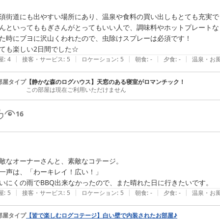
須街道にも出やすい場所にあり、温泉や食料の買い出しもとても充実でき
んといってももぎさんがとってもいい人で、調味料やホットプレートな
た時にブヨに沢山くわれたので、虫除けスプレーは必須です！

ても楽しい2日間でした☆
|
|
|
|
|
屋
:
4
接客・サービス
:
5
ロケーション
:
5
朝食
:
-
夕食
:
-
温泉・お
部屋タイプ
【静かな森のログハウス】天窓のある寝室がロマンチック！
この部屋は現在ご利用いただけません
16
敵なオーナーさんと、素敵なコテージ。

一声は、「わーキレイ！広い！」

いにくの雨でBBQ出来なかったので、また晴れた日に行きたいです。
|
|
|
|
|
屋
:
5
接客・サービス
:
5
ロケーション
:
5
朝食
:
-
夕食
:
-
温泉・お
部屋タイプ
【皆で楽しむログコテージ】白い壁で内装されたお部屋♪