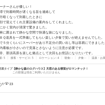
ーナーさんが優しい！

滞で到着時間が遅くなる旨を連絡して

方暗くなって到着したときに

顔で迎えてくれ主要設備の案内をしてくれました。

にかく室内が清潔で驚きました。

林に囲まれて静かな空間で快適な旅になりました。

ＢＱ道具を一式準備してもらい楽しい夕食で笑いが絶えませんでした。

で５分くらいにスーパーがあり不足分の買い出し等は容易にできました。
内看板が小さいので見落とさないように注意が必要です。

非、那須高原を楽しむ拠点として次回もお世話になりたいです。
|
|
|
|
|
屋
:
5
接客・サービス
:
5
ロケーション
:
4
朝食
:
-
夕食
:
-
温泉・お
部屋タイプ
【静かな森のログハウス】天窓のある寝室がロマンチック！
この部屋は現在ご利用いただけません
1
23