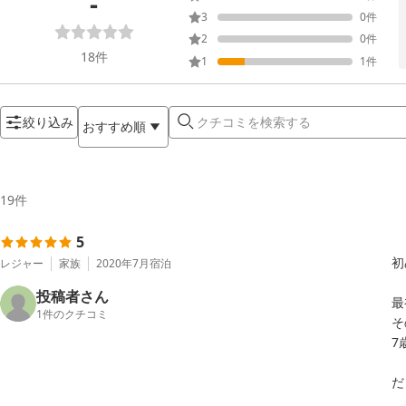
-
3
0
件
2
0
件
18
件
1
1
件
絞り込み
おすすめ順
19
件
5
初
レジャー
家族
2020年7月
宿泊
投稿者さん
最
1
件のクチコミ
そ
7
だ