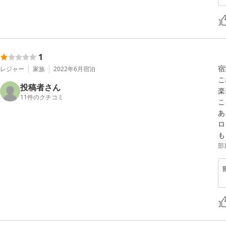
1
宿
レジャー
家族
2022年6月
宿泊
こ
投稿者さん
楽
11
件のクチコミ
こ
あ
ロ
も
部