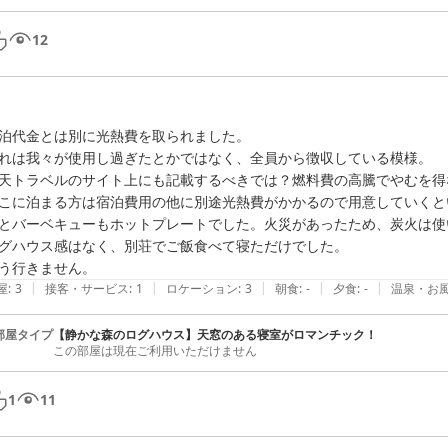
12
泊代金とは別に光熱費を取られました。

れは我々が使用し過ぎたとかではなく、全員から徴収している模様。

天トラベルのサイト上にも記載するべきでは？燃料費の高騰でやむを得
こに泊まる方は宿泊費用の他に別途光熱費がかかるので用意していくと
とバーベキューもホットプレートでした。火災があったため、炭火は使
グハウス感はなく、別荘でご飯食べて寝ただけでした。

う行きません。
|
|
|
|
|
屋
:
3
接客・サービス
:
1
ロケーション
:
3
朝食
:
-
夕食
:
-
温泉・お
部屋タイプ
【静かな森のログハウス】天窓のある寝室がロマンチック！
この部屋は現在ご利用いただけません
1
11