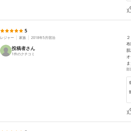
5
２
レジャー
家族
2018年5月
宿泊
布
投稿者さん
肌
1
件のクチコミ
オ
ま
部