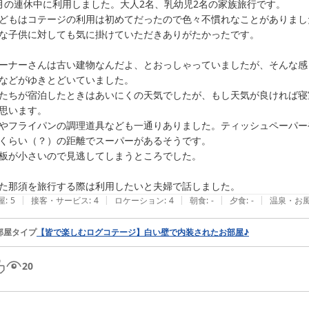
月の連休中に利用しました。大人2名、乳幼児2名の家族旅行です。

どもはコテージの利用は初めてだったので色々不慣れなことがありまし
な子供に対しても気に掛けていただきありがたかったです。

ーナーさんは古い建物なんだよ、とおっしゃっていましたが、そんな感
などがゆきとどいていました。

たちが宿泊したときはあいにくの天気でしたが、もし天気が良ければ寝
思います。

やフライパンの調理道具なども一通りありました。ティッシュペーパー
くらい（？）の距離でスーパーがあるそうです。

板が小さいので見逃してしまうところでした。

た那須を旅行する際は利用したいと夫婦で話しました。
|
|
|
|
|
屋
:
5
接客・サービス
:
4
ロケーション
:
4
朝食
:
-
夕食
:
-
温泉・お
部屋タイプ
【皆で楽しむログコテージ】白い壁で内装されたお部屋♪
20