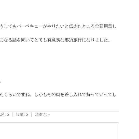
うしてもバーベキューがやりたいと伝えたところ全部用意し
になる話を聞いてとても有意義な那須旅行になりました。



たくらいですね。しかもその肉を差し入れで持っていってし
|
|
風呂
:
5
設備
:
5
清潔さ
:
-