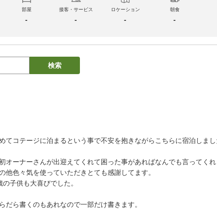
部屋
接客・サービス
ロケーション
朝食
-
-
-
-
検索
めてコテージに泊まるという事で不安を抱きながらこちらに宿泊しました
初オーナーさんが出迎えてくれて困った事があればなんでも言ってくれ
の他色々気を使っていただきとても感謝してます。

歳の子供も大喜びでした。

らだら書くのもあれなので一部だけ書きます。
