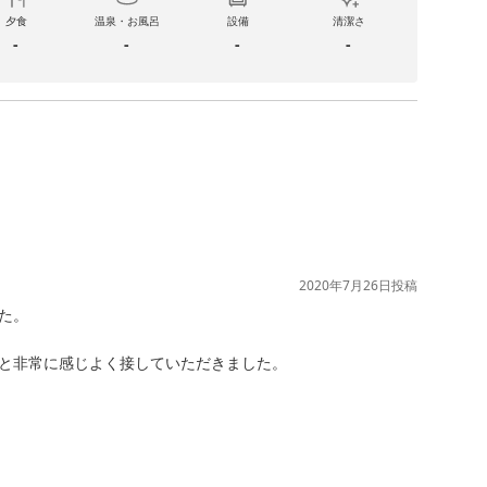
夕食
温泉・お風呂
設備
清潔さ
-
-
-
-
2020年7月26日
投稿
。

と非常に感じよく接していただきました。
