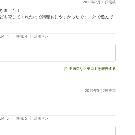
2012年7月31日
投稿
ました！

ども貸してくれたので調理もしやすかったです！外で遊んで
|
|
風呂
:
4
設備
:
4
清潔さ
:
-
不適切なクチコミを報告する
2019年5月2日
投稿
|
|
風呂
:
5
設備
:
5
清潔さ
:
-