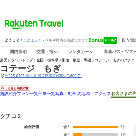
国内宿泊
交通＋宿
レンタカー
高速バス・ツア
楽天トラベルトップ
全国
栃木県
那須・板室・黒磯
コテージ もぎ
のクチコ
コテージ もぎ
〒
325-0303 栃木県 那須郡那須町高久乙600-71
ふるさと納税対象
施設紹介
プラン一覧
部屋一覧
写真・動画
(2)
地図・アクセス
お客さまの
クチコミ
総合評価
5
5
件
4
1
件