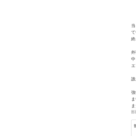
当
て
終
外
中
エ
誰
強
ま
ま
部