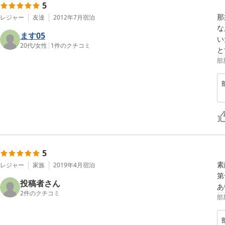
5
那
レジャー
友達
2012年7月
宿泊
な
ます05
い
20代
/
女性
|
1
件のクチコミ
と
部
5
素
レジャー
家族
2019年4月
宿泊
第
投稿者さん
あ
2
件のクチコミ
部