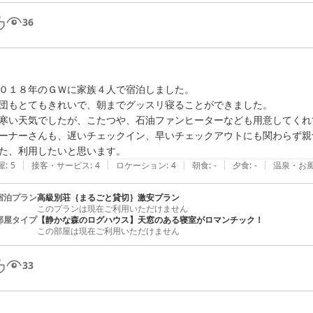
36
０１８年のＧＷに家族４人で宿泊しました。

団もとてもきれいで、朝までグッスリ寝ることができました。

寒い天気でしたが、こたつや、石油ファンヒーターなども用意してくれ
ーナーさんも、遅いチェックイン、早いチェックアウトにも関わらず親
た、利用したいと思います。
|
|
|
|
|
屋
:
5
接客・サービス
:
4
ロケーション
:
4
朝食
:
-
夕食
:
-
温泉・お
宿泊プラン
高級別荘｛まるごと貸切｝激安プラン
このプランは現在ご利用いただけません
部屋タイプ
【静かな森のログハウス】天窓のある寝室がロマンチック！
この部屋は現在ご利用いただけません
33