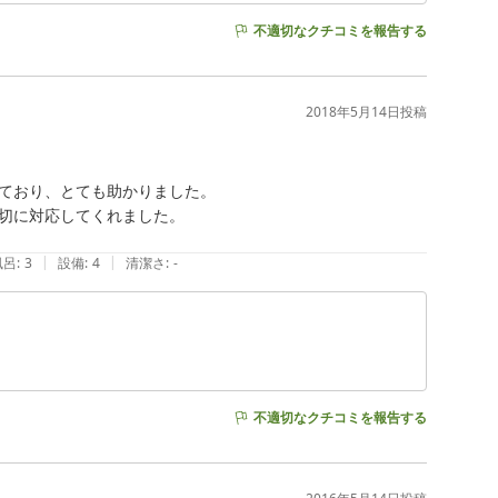
不適切なクチコミを報告する
2018年5月14日
投稿
ており、とても助かりました。

切に対応してくれました。

|
|
風呂
:
3
設備
:
4
清潔さ
:
-
不適切なクチコミを報告する