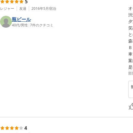
5
オ
レジャー
友達
2016年5月
宿泊
渋
瓶ビール
夕
40代
/
男性
|
7
件のクチコミ
笑
と
森
Ｂ
車
案
是
部
4