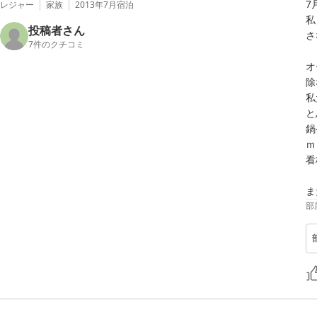
7
レジャー
家族
2013年7月
宿泊
私
投稿者さん
さ
7
件のクチコミ
オ
除
私
と
鍋
ｍ
看
ま
部