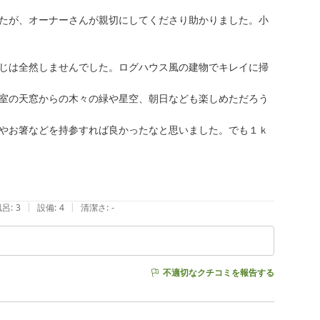
たが、オーナーさんが親切にしてくださり助かりました。小
じは全然しませんでした。ログハウス風の建物でキレイに掃
室の天窓からの木々の緑や星空、朝日なども楽しめただろう
やお箸などを持参すれば良かったなと思いました。でも１ｋ
|
|
風呂
:
3
設備
:
4
清潔さ
:
-
不適切なクチコミを報告する