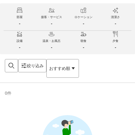
部屋
接客・サービス
ロケーション
清潔さ
-
-
-
-
設備
温泉・お風呂
朝食
夕食
-
-
-
-
絞り込み
おすすめ順
0
件