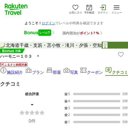
お気に入り
予約確認
ログイン
メニュー
北海道
千歳・支笏・苫小牧・滝川・夕張・空知
ハーモニー１０３ ＾
ふるさと納税対象
施設紹介
プラン
部屋
写真
クーポン
クチコミ
クチコミ
総合評価
5
0
件
-
4
0
件
3
0
件
2
0
件
0
件
1
0
件