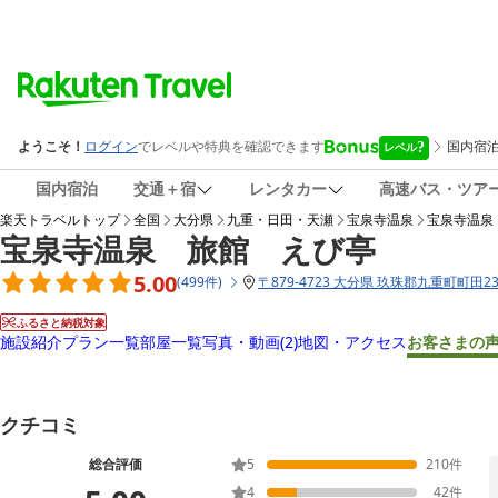
国内宿泊
交通＋宿
レンタカー
高速バス・ツア
楽天トラベルトップ
全国
大分県
九重・日田・天瀬
宝泉寺温泉
宝泉寺温泉
宝泉寺温泉 旅館 えび亭
5.00
(
499
件
)
〒
879-4723 大分県 玖珠郡九重町町田23
ふるさと納税対象
施設紹介
プラン一覧
部屋一覧
写真・動画
(2)
地図・アクセス
お客さまの
クチコミ
総合評価
5
210
件
4
42
件