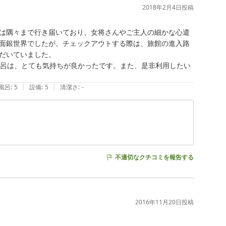
2018年2月4日
投稿
は隅々まで行き届いており、女将さんやご主人の細かな心遣
面銀世界でしたが、チェックアウトする際は、旅館の進入路
だいていました。

風呂は、とても気持ちが良かったです。また、是非利用したい
|
|
風呂
:
5
設備
:
5
清潔さ
:
-
不適切なクチコミを報告する
2016年11月20日
投稿