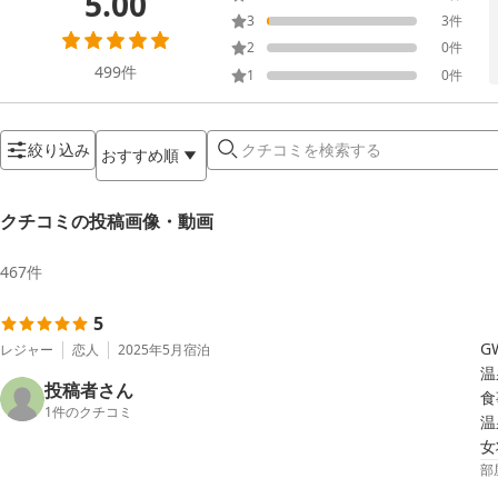
5.00
3
3
件
2
0
件
499
件
1
0
件
絞り込み
おすすめ順
クチコミの投稿画像・動画
467
件
5
G
レジャー
恋人
2025年5月
宿泊
温
投稿者さん
食
1
件のクチコミ
温
女
部