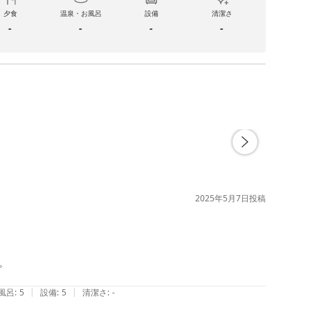
夕食
温泉・お風呂
設備
清潔さ
-
-
-
-
2025年5月7日
投稿


|
|
風呂
:
5
設備
:
5
清潔さ
:
-