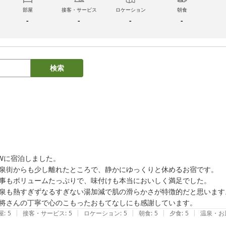
部屋
接客・サービス
ロケーション
朝食
-
-
-
-
検索
Wに宿泊しました。

泉街からも少し離れたところで、静かにゆっくりと休めるお宿です。

事もボリュームたっぷりで、味付けも本当においしく満足でした。

泉も熱すぎずなるすぎない湯加減で肌の滑らかさが特徴的だと思います。
将さんの丁寧で心のこもったおもてなしにも感謝しています。
|
|
|
|
|
屋
:
5
接客・サービス
:
5
ロケーション
:
5
朝食
:
5
夕食
:
5
温泉・お