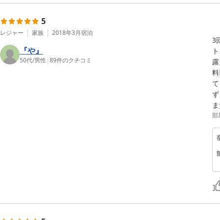
5
レジャー
家族
2018年3月
宿泊
3
『や』
ト
50代
/
男性
|
89
件のクチコミ
露
料
て
ず
ま
部