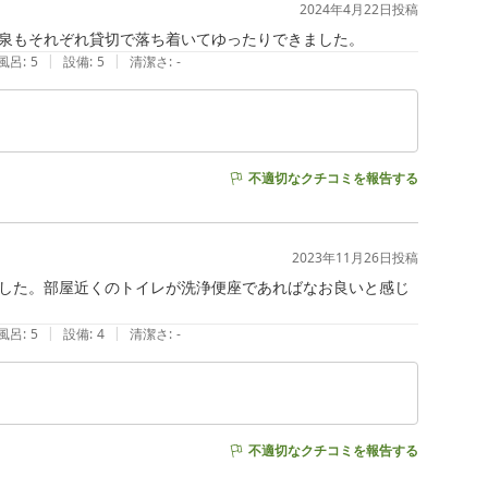
2024年4月22日
投稿
泉もそれぞれ貸切で落ち着いてゆったりできました。
|
|
風呂
:
5
設備
:
5
清潔さ
:
-
不適切なクチコミを報告する
2023年11月26日
投稿
した。部屋近くのトイレが洗浄便座であればなお良いと感じ
|
|
風呂
:
5
設備
:
4
清潔さ
:
-
不適切なクチコミを報告する