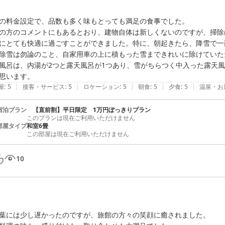
の料金設定で、品数も多く味もとっても満足の食事でした。

の方のコメントにもあるとおり、建物自体は新しくないのですが、掃除
にとても快適に過ごすことができました。特に、朝起きたら、降雪で一
除雪は勿論のこと、自家用車の上に積もった雪まできれいに除けていた
風呂は、内湯が2つと露天風呂が1つあり、雪がちらつく中入った露天
|
|
|
|
|
屋
:
5
接客・サービス
:
5
ロケーション
:
5
朝食
:
5
夕食
:
5
温泉・お
宿泊プラン
【直前割】平日限定 1万円ぽっきりプラン
このプランは現在ご利用いただけません
部屋タイプ
和室6畳
この部屋は現在ご利用いただけません
10
葉には少し遅かったのですが、旅館の方々の笑顔に癒されました。
