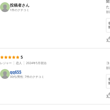
聞
投稿者さん
た
1
件のクチコミ
部
5
レジャー
恋人
2024年5月
宿泊
部
qq655
30代
/
男性
|
7
件のクチコミ