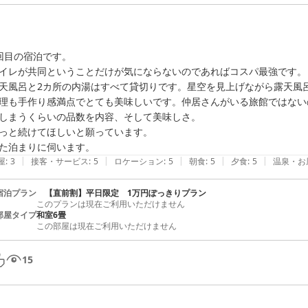
回目の宿泊です。

イレが共同ということだけが気にならないのであればコスパ最強です。

天風呂と2カ所の内湯はすべて貸切りです。星空を見上げながら露天風呂
理も手作り感満点でとても美味しいです。仲居さんがいる旅館ではない
しまうくらいの品数を内容、そして美味しさ。

っと続けてほしいと願っています。

た泊まりに伺います。
|
|
|
|
|
屋
:
3
接客・サービス
:
5
ロケーション
:
5
朝食
:
5
夕食
:
5
温泉・お
宿泊プラン
【直前割】平日限定 1万円ぽっきりプラン
このプランは現在ご利用いただけません
部屋タイプ
和室6畳
この部屋は現在ご利用いただけません
15