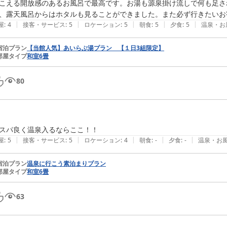
こえる開放感のあるお風呂で最高です。お湯も源泉掛け流しで何も足さ
、露天風呂からはホタルも見ることができました。また必ず行きたいお
|
|
|
|
|
屋
:
4
接客・サービス
:
5
ロケーション
:
5
朝食
:
5
夕食
:
5
温泉・お
宿泊プラン
【当館人気】あいらぶ湯プラン 【１日3組限定】
部屋タイプ
和室6畳
80
|
|
|
|
|
屋
:
5
接客・サービス
:
5
ロケーション
:
4
朝食
:
-
夕食
:
-
温泉・お
宿泊プラン
温泉に行こう素泊まりプラン
部屋タイプ
和室6畳
63