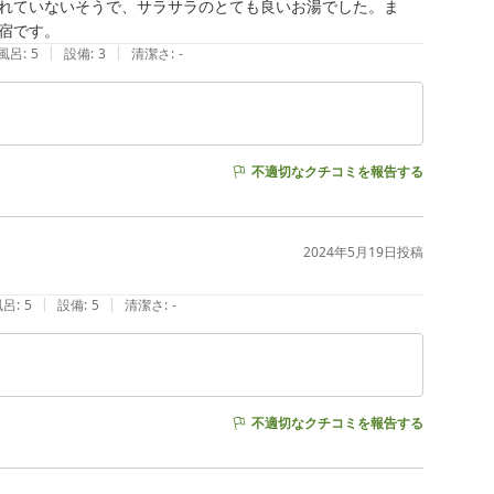
れていないそうで、サラサラのとても良いお湯でした。ま
宿です。
|
|
風呂
:
5
設備
:
3
清潔さ
:
-
不適切なクチコミを報告する
2024年5月19日
投稿
|
|
風呂
:
5
設備
:
5
清潔さ
:
-
不適切なクチコミを報告する