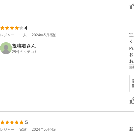
4
宝
レジャー
一人
2024年5月
宿泊
く
投稿者さん
内
29
件のクチコミ
お
お
部
5
新
レジャー
家族
2024年5月
宿泊