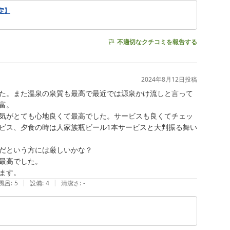
定】
不適切なクチコミを報告する
2024年8月12日
投稿
た。また温泉の泉質も最高で最近では源泉かけ流しと言って
。

気がとても心地良くて最高でした。サービスも良くてチェッ
ビス、夕食の時は人家族瓶ビール1本サービスと大判振る舞い
だという方には厳しいかな？

最高でした。

ます。
|
|
風呂
:
5
設備
:
4
清潔さ
:
-