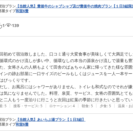
宿泊プラン
【当館人気】豊後牛のシャブシャブ及び豊後牛の焼肉プラン【１日3組限
部屋タイプ
和室6畳
1
139
回初めて宿泊致しました、口コミ通り大変食事が美味しくて大満足でし
循環式のかけ流しが多い中、循環なしの本当の源泉かけ流しで湯量も豊富
た、女将さんの人柄もよくて田舎のばぁちゃん家に帰ってきた様な雰囲
インの跡お部屋に一口サイズのビールもしくはジュースを一人一本サー
はびっくりです。

だし、お風呂にはシャワーがありません、トイレも和式なのでそれが嫌
は気になりませんでした。料理、泉質、サービス、女将の雰囲気とても
と二人もう一度泊りに行こうと次回は紅葉の季節に行きたいと思ってい
|
|
|
|
|
屋
:
5
接客・サービス
:
5
ロケーション
:
4
朝食
:
5
夕食
:
5
温泉・お
宿泊プラン
【当館人気】あいらぶ湯プラン【１日3組】
部屋タイプ
和室6畳