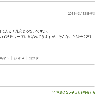
2018年3月13日
投稿
に入る！最高じゃないですか。

ので料理は一度に運ばれてきますが、そんなことは全く忘れ
|
|
風呂
:
5
設備
:
4
清潔さ
:
-
不適切なクチコミを報告する