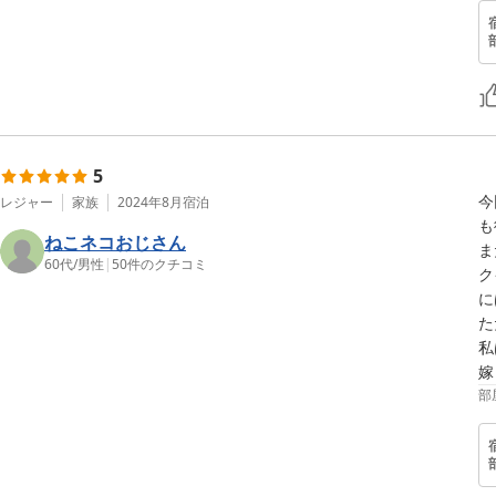
5
今
レジャー
家族
2024年8月
宿泊
も
ねこネコおじさん
ま
60代
/
男性
|
50
件のクチコミ
ク
に
た
私
嫁
部