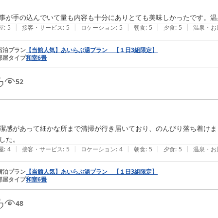
事が手の込んでいて量も内容も十分にありとても美味しかったです。温
|
|
|
|
|
屋
:
5
接客・サービス
:
5
ロケーション
:
5
朝食
:
5
夕食
:
5
温泉・お
宿泊プラン
【当館人気】あいらぶ湯プラン 【１日3組限定】
部屋タイプ
和室6畳
52
潔感があって細かな所まで清掃が行き届いており、のんびり落ち着けま
した。
|
|
|
|
|
屋
:
4
接客・サービス
:
5
ロケーション
:
4
朝食
:
5
夕食
:
5
温泉・お
宿泊プラン
【当館人気】あいらぶ湯プラン 【１日3組限定】
部屋タイプ
和室6畳
48