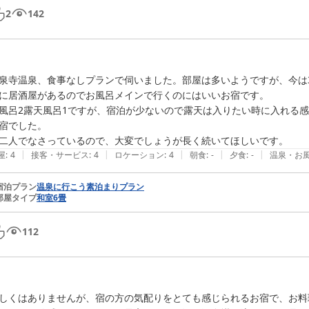
2
142
泉寺温泉、食事なしプランで伺いました。部屋は多いようですが、今は
に居酒屋があるのでお風呂メインで行くのにはいいお宿です。

風呂2露天風呂1ですが、宿泊が少ないので露天は入りたい時に入れる
宿でした。

二人でなさっているので、大変でしょうが長く続いてほしいです。
|
|
|
|
|
屋
:
4
接客・サービス
:
4
ロケーション
:
4
朝食
:
-
夕食
:
-
温泉・お
宿泊プラン
温泉に行こう素泊まりプラン
部屋タイプ
和室6畳
112
しくはありませんが、宿の方の気配りをとても感じられるお宿で、お料