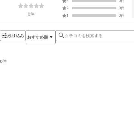
3
0
件
2
0
件
0
件
1
0
件
絞り込み
おすすめ順
0
件