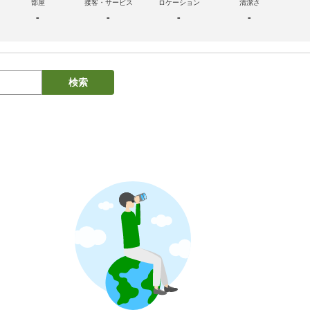
部屋
接客・サービス
ロケーション
清潔さ
-
-
-
-
検索