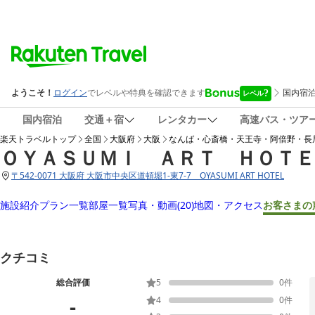
国内宿泊
交通＋宿
レンタカー
高速バス・ツア
楽天トラベルトップ
全国
大阪府
大阪
なんば・心斎橋・天王寺・阿倍野・長
ＯＹＡＳＵＭＩ ＡＲＴ ＨＯＴＥ
〒
542-0071 大阪府 大阪市中央区道頓堀1-東7-7 OYASUMI ART HOTEL
施設紹介
プラン一覧
部屋一覧
写真・動画
(20)
地図・アクセス
お客さまの
クチコミ
総合評価
5
0
件
-
4
0
件