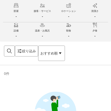
部屋
接客・サービス
ロケーション
清潔さ
-
-
-
-
設備
温泉・お風呂
朝食
夕食
-
-
-
-
絞り込み
おすすめ順
0
件