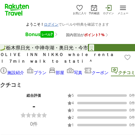
お気に入り
予約確認
ログイン
メニュー
栃木県
日光・中禅寺湖・奥日光・今市
ＯＬＩＶＥ ＩＮＮ ＮＩＫＫＯ ｗｈｏｌｅ ｒｅｎｔａ
ｌ ７ｍｉｎ ｗａｌｋ ｔｏ ｓｔａｔｉ ＾
施設紹介
プラン
部屋
写真
クーポン
クチコミ
クチコミ
総合評価
5
0
件
-
4
0
件
3
0
件
2
0
件
0
件
1
0
件