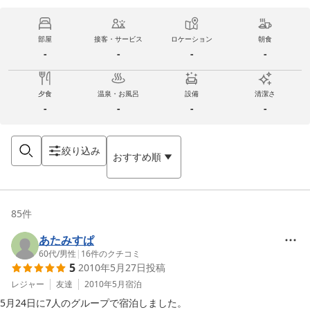
部屋
接客・サービス
ロケーション
朝食
-
-
-
-
夕食
温泉・お風呂
設備
清潔さ
-
-
-
-
絞り込み
おすすめ順
85
件
あたみすぱ
60代
/
男性
|
16
件のクチコミ
5
2010年5月27日
投稿
レジャー
友達
2010年5月
宿泊
5月24日に7人のグループで宿泊しました。
