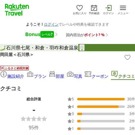
お気に入り
予約確認
ログイン
メニュー
石川県
七尾・和倉・羽咋
和倉温泉
岡田屋＜石川県＞
ふるさと納税対象
施設紹介
プラン
部屋
写真
クーポン
クチコミ
クチコミ
総合評価
5
30
件
-
4
26
件
3
3
件
2
2
件
95
件
1
2
件