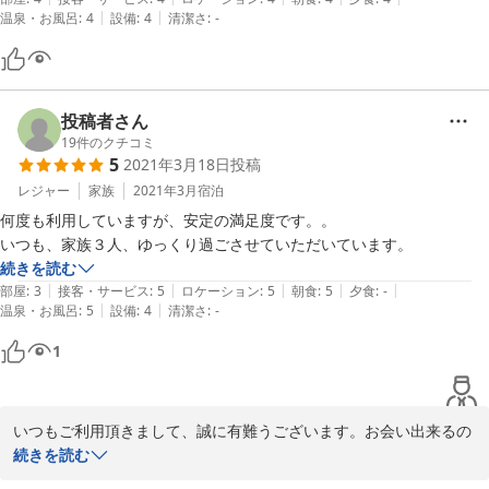
|
|
温泉・お風呂
:
4
設備
:
4
清潔さ
:
-
てしまいました。

お風呂は確かに小さめですが貸切状態でゆっくり入ることができまし
た。冬場でも湯ざめ

しにくいような泉質ですね。

10室にこだわり宿泊客1人1人と顔を合わせて話す女将の心意気に感服
投稿者さん
します。

19
件のクチコミ
5
2021年3月18日
投稿
帰りは駅まで送ってもらい助かりました
レジャー
家族
2021年3月
宿泊
何度も利用していますが、安定の満足度です。。

いつも、家族３人、ゆっくり過ごさせていただいています。
続きを読む
|
|
|
|
|
部屋
:
3
接客・サービス
:
5
ロケーション
:
5
朝食
:
5
夕食
:
-
|
|
温泉・お風呂
:
5
設備
:
4
清潔さ
:
-
1
いつもご利用頂きまして、誠に有難うございます。お会い出来るの
をスタッフ一同いつも楽しみにしております(^^♪

続きを読む
またのお越しをお待ちしておりますね。
