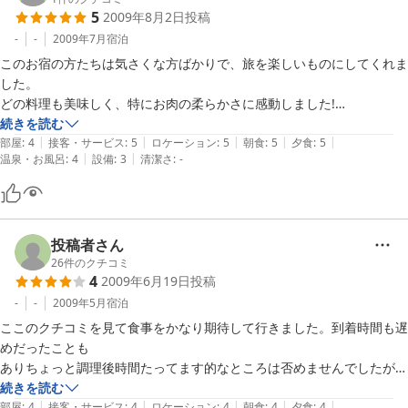
5
2009年8月2日
投稿
-
-
2009年7月
宿泊
このお宿の方たちは気さくな方ばかりで、旅を楽しいものにしてくれま
した。

どの料理も美味しく、特にお肉の柔らかさに感動しました!

ただ全体的に量が多く、残してしまったのが心残りです。

続きを読む
|
|
|
|
|
温泉の湯も大変気持ちよかったですし、大満足です。

部屋
:
4
接客・サービス
:
5
ロケーション
:
5
朝食
:
5
夕食
:
5
|
|
温泉・お風呂
:
4
設備
:
3
清潔さ
:
-
【ご利用の宿泊プラン】

源泉かけ流し１００％でお肌つるつる☆マル得プラン

和室８〜１０畳
投稿者さん
26
件のクチコミ
4
2009年6月19日
投稿
-
-
2009年5月
宿泊
ここのクチコミを見て食事をかなり期待して行きました。到着時間も遅
めだったことも

ありちょっと調理後時間たってます的なところは否めませんでしたがな
かなかの種類と

続きを読む
|
|
|
|
|
ボリュームでした。大食いの私でもお蕎麦を少しばかり食べきれず残し
部屋
:
4
接客・サービス
:
4
ロケーション
:
4
朝食
:
4
夕食
:
4