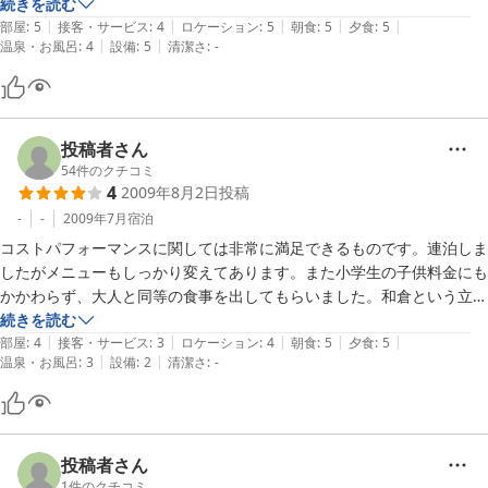
部屋も、閑散期だったからとは思いますが、料金に見合わない大変立派
続きを読む
ら丸見え。まあ、

|
|
|
|
|
な部屋を利用させて頂きました。

部屋
:
5
接客・サービス
:
4
ロケーション
:
5
朝食
:
5
夕食
:
5
|
|
おっさんだからＯＫ！か？

温泉・お風呂
:
4
設備
:
5
清潔さ
:
-
能登は中々頻繁には行けるところではありませんが、機会を見て再利用
《部屋》

したいと思っています。
８畳のプランだったが、１２畳？の部屋に泊めて戴きました（トイレ付
き）

洗面所に、お手拭用タオル有り（なかなかこのサービスはない。宿の良
投稿者さん
心を感じる）

54
件のクチコミ
残念だったのは、濡れ縁（板の間）に、ソファーセットが無かったとこ
4
2009年8月2日
投稿
ろ。スペースは

-
-
2009年7月
宿泊
充分にあるのに。。。　あそこでビールを飲むのが好きな私は。。。

コストパフォーマンスに関しては非常に満足できるものです。連泊しま
したがメニューもしっかり変えてあります。また小学生の子供料金にも
《宿の方々》

かかわらず、大人と同等の食事を出してもらいました。和倉という立地
江戸っ子チャキチャキ仲居さん、お世話になりました。ありがとうざい
上（？）部屋ビールは高めですが、食に関しては大満足です。
続きを読む
ました。

|
|
|
|
|
部屋
:
4
接客・サービス
:
3
ロケーション
:
4
朝食
:
5
夕食
:
5
輪島の朝市の情報を戴いた若女将さん、ありがとうございました。

|
|
温泉・お風呂
:
3
設備
:
2
清潔さ
:
-
星を付けるとイマイチのようですが、リピートしたい宿です。
投稿者さん
1
件のクチコミ