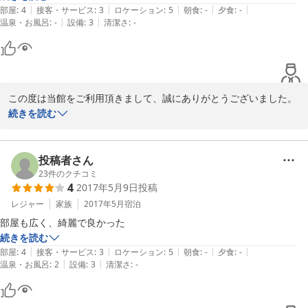
|
|
|
|
|
部屋
:
4
接客・サービス
:
3
ロケーション
:
5
朝食
:
-
夕食
:
-
|
|
温泉・お風呂
:
-
設備
:
3
清潔さ
:
-
この度は当館をご利用頂きまして、誠にありがとうございました。

まずは、清掃に十分気をつけているにも関わらずお客様に不快な思
続きを読む
いをさせてしまったこと、誠に申し訳ございませんでした。清掃ス
タッフを集め朝礼にてお客様の口コミを読みあげ、今後このような
ことがないように話し合い致しました。

投稿者さん
貴重なご意見、ありがとうございました。

23
件のクチコミ
4
2017年5月9日
投稿
フロント係
レジャー
家族
2017年5月
宿泊
2017-09-25
部屋も広く、綺麗で良かった
続きを読む
|
|
|
|
|
部屋
:
4
接客・サービス
:
3
ロケーション
:
5
朝食
:
-
夕食
:
-
|
|
温泉・お風呂
:
2
設備
:
3
清潔さ
:
-