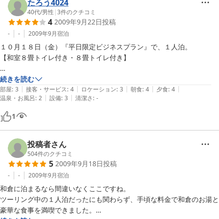
たろう4024
40代
/
男性
|
3
件のクチコミ
4
2009年9月22日
投稿
-
-
2009年9月
宿泊
１０月１８日（金）『平日限定ビジネスプラン』で、１人泊。

【和室８畳トイレ付き・８畳トイレ付き】

《お風呂》

続きを読む
|
|
|
|
|
全１０室だと普通？の広さ、露天風呂無し、隣の建物から丸見え（おっ
部屋
:
3
接客・サービス
:
4
ロケーション
:
3
朝食
:
4
夕食
:
4
|
|
温泉・お風呂
:
2
設備
:
3
清潔さ
:
-
さんだからＯＫ）

1
《食事》

ボリューム満点。ちまちまと凝った料理ではなく、直球・ストレート勝
負と言う感じ！

投稿者さん
部屋で戴く。

504
件のクチコミ
5
2009年9月18日
投稿
「新米ではない」との事でしたが、能登米が美味しい。当然、能登の海
の幸は美味でした。コショウの効いたアサリの酒蒸しは特に美味！！

-
-
2009年9月
宿泊
朝食は２階の広間で和定食を戴く。こちらもボリュームあり。

和倉に泊まるなら間違いなくここですね。

ツーリング中の１人泊だったにも関わらず、手頃な料金で和倉のお湯と
《お風呂》

豪華な食事を満喫できました。

全１０室に相応しく？、少々狭め。露天風呂無し。男風呂は隣の建物か