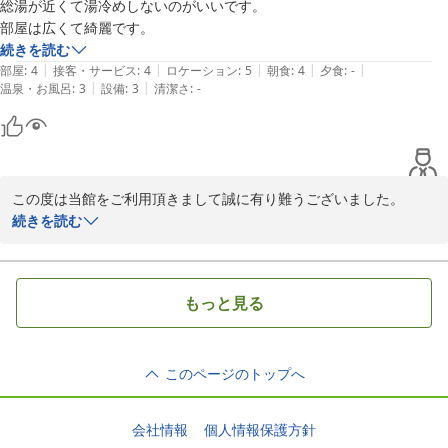
総湯が近くて湯冷めしないのがいいです。

部屋は広くて綺麗です。
続きを読む
|
|
|
|
|
部屋
:
4
接客・サービス
:
4
ロケーション
:
5
朝食
:
4
夕食
:
-
|
|
温泉・お風呂
:
3
設備
:
3
清潔さ
:
-
この度は当館をご利用頂きまして誠に有り難うございました。

総湯は当館のななめ左、目と鼻の先にございます。近くて驚かれる
続きを読む
お客様もいらっしゃるほどです(笑)

ゆっくりくつろいで頂けたのなら幸いでございます。

次回、また和倉へお越しの際はぜひいらして下さい。お待ちしてお
もっと見る
ります。

岡田屋　フロント係
このページのトップへ
2015-11-23
会社情報
個人情報保護方針