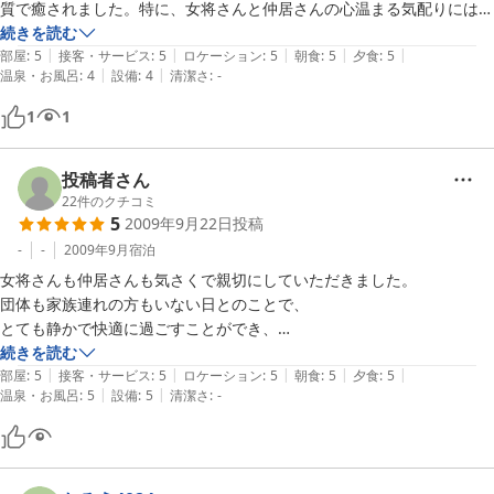
質で癒されました。特に、女将さんと仲居さんの心温まる気配りには頭
が下がります。格安プランなのに驚きです。11月7日にゴルフの有志メ
続きを読む
|
|
|
|
|
ンバーと泊まる予定です。又、宜しくお願いします。テナントで入って
部屋
:
5
接客・サービス
:
5
ロケーション
:
5
朝食
:
5
夕食
:
5
|
|
温泉・お風呂
:
4
設備
:
4
清潔さ
:
-
いる『とり源』さんも焼酎と薩摩地鶏のコラボで良かったです。皆さ
ん、頑張って下さい。
1
1
投稿者さん
22
件のクチコミ
5
2009年9月22日
投稿
-
-
2009年9月
宿泊
女将さんも仲居さんも気さくで親切にしていただきました。

団体も家族連れの方もいない日とのことで、

とても静かで快適に過ごすことができ、

小さな旅館の良さを再認識させていただきました。

続きを読む
|
|
|
|
|
一つ提案ですが、

部屋
:
5
接客・サービス
:
5
ロケーション
:
5
朝食
:
5
夕食
:
5
|
|
温泉・お風呂
:
5
設備
:
5
清潔さ
:
-
例えば部屋のアメニティや、お茶、お菓子などに、

何かこの宿独自の拘りを持たせることが出来れば、

さらに印象に残るのではないでしょうか。