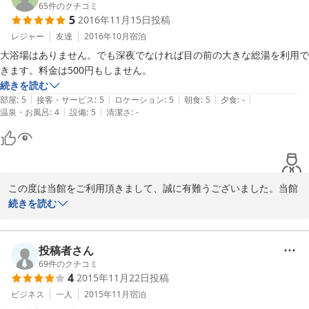
65
件のクチコミ
2016-12-13
5
2016年11月15日
投稿
レジャー
友達
2016年10月
宿泊
大浴場はありません。でも深夜でなければ目の前の大きな総湯を利用で
きます。料金は500円もしません。
続きを読む
|
|
|
|
|
部屋
:
5
接客・サービス
:
5
ロケーション
:
5
朝食
:
5
夕食
:
-
|
|
温泉・お風呂
:
4
設備
:
5
清潔さ
:
-
この度は当館をご利用頂きまして、誠に有難うございました。当館
は小さいですが大浴場は下の階にございます。温泉ではないため、
続きを読む
温泉にご入浴されたいお客様には徒歩1分程度の総湯へご案内させ
て頂いております。料金は440円です。またのお越しをお待ちして
おります。有難うございました。フロント係
投稿者さん
69
件のクチコミ
2016-12-13
4
2015年11月22日
投稿
ビジネス
一人
2015年11月
宿泊