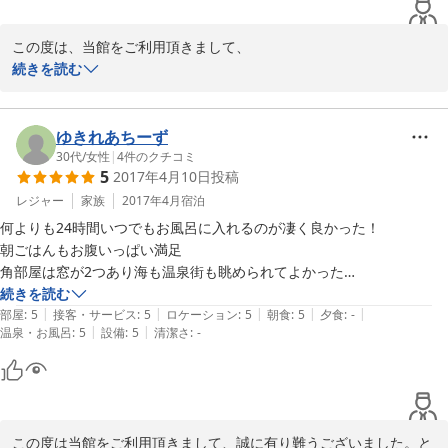
この度は、当館をご利用頂きまして、

誠にありがとうございます。

続きを読む
能登でのご旅行はいかがでしたでしょうか？

今年のGWは大変良いお天気でしたので、ドライブされるにも、観
ゆきれあちーず
光されるにも大変良い思い出になったのではないでしょうか。

30代
/
女性
|
4
件のクチコミ
5
2017年4月10日
投稿
少しでも良き思い出のお手伝いをさせて頂けたのなら嬉しく思いま
レジャー
家族
2017年4月
宿泊
す。

何よりも24時間いつでもお風呂に入れるのが凄く良かった！

本当にありがとうございました。

朝ごはんもお腹いっぱい満足

角部屋は窓が2つあり海も温泉街も眺められてよかった

またのお越しをスタッフ一同心よりお待ちしております。
またここに泊まりたいと思った
続きを読む
|
|
|
|
|
部屋
:
5
接客・サービス
:
5
ロケーション
:
5
朝食
:
5
夕食
:
-
2017-05-19
|
|
温泉・お風呂
:
5
設備
:
5
清潔さ
:
-
この度は当館をご利用頂きまして、誠に有り難うございました。と