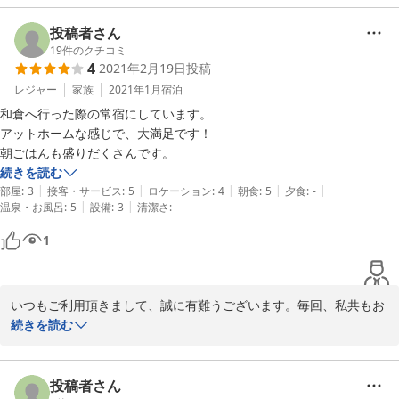
有難うございました。

　　　　　　　　　　　　　　　　　フロント係
投稿者さん
19
件のクチコミ
2021-03-19
4
2021年2月19日
投稿
レジャー
家族
2021年1月
宿泊
和倉へ行った際の常宿にしています。

アットホームな感じで、大満足です！

朝ごはんも盛りだくさんです。
続きを読む
|
|
|
|
|
部屋
:
3
接客・サービス
:
5
ロケーション
:
4
朝食
:
5
夕食
:
-
|
|
温泉・お風呂
:
5
設備
:
3
清潔さ
:
-
1
いつもご利用頂きまして、誠に有難うございます。毎回、私共もお
会いできるのを楽しみにしております(^^♪

続きを読む
次回も楽しみにお待ちしておりますね♪♪

　　　　　　　　　　　　　　　　　フロント係
投稿者さん