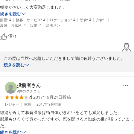
朝食がおいしく大変満足しました。
続きを読む
|
|
|
|
|
部屋
:
4
接客・サービス
:
4
ロケーション
:
4
朝食
:
4
夕食
:
-
|
|
温泉・お風呂
:
4
設備
:
4
清潔さ
:
-
1
この度は当館へお越しいただきまして誠に有難うございました。

そして、お仕事お疲れさまでした。

続きを読む
またのお越しをスタッフ一同心よりお待ち申しております。有難う
ございました。
投稿者さん
2018-12-02
9
件のクチコミ
4
2017年9月21日
投稿
レジャー
家族
2017年9月
宿泊
総湯が近くて和倉温泉は街自体がきれいをとても満足しました。

部屋もひろくて良かったですが、窓を開けると蜘蛛の巣が張っていまし
た。
続きを読む