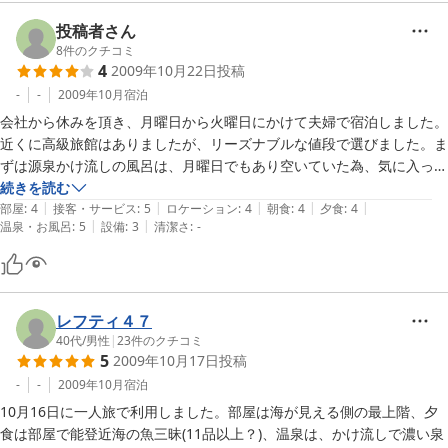
投稿者さん
8
件のクチコミ
4
2009年10月22日
投稿
-
-
2009年10月
宿泊
会社から休みを頂き、月曜日から火曜日にかけて夫婦で宿泊しました。
近くに高級旅館はありましたが、リーズナブルな値段で選びました。ま
ずは源泉かけ流しの風呂は、月曜日でもあり空いていた為、気に入って
５回も入ってしましました。サービス・コミュニュケーションでは、女
続きを読む
|
|
|
|
|
将さん、仲居さんがとても気さくでさっぱりしていてお話をさせて頂き
部屋
:
4
接客・サービス
:
5
ロケーション
:
4
朝食
:
4
夕食
:
4
|
|
温泉・お風呂
:
5
設備
:
3
清潔さ
:
-
楽しい一時を過ごすことができました。料理は、量が多くて食べきれま
せんでしたが、若い方は堪能すると思います。焼酎好きの私は「芋焼
酎　岡田屋」を時の流れを忘れて1本空けてしましました。また行きま
す。

レフティ４７
40代
/
男性
|
23
件のクチコミ
5
2009年10月17日
投稿
-
-
2009年10月
宿泊
10月16日に一人旅で利用しました。部屋は海が見える側の最上階、夕
食は部屋で能登近海の魚三昧(11品以上？)、温泉は、かけ流しで濃い泉