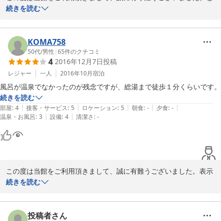
ても仲の良いご家族様。ほほえましい限りでございました。又のご
続きを読む
来館心よりお待ちしております。
2017-04-17
KOMA758
50代
/
男性
|
65
件のクチコミ
4
2016年12月7日
投稿
レジャー
一人
2016年10月
宿泊
風呂が温泉でなかったのが残念ですが、総湯まで徒歩１分くらいです。
続きを読む
|
|
|
|
|
部屋
:
4
接客・サービス
:
5
ロケーション
:
5
朝食
:
-
夕食
:
-
|
|
温泉・お風呂
:
3
設備
:
4
清潔さ
:
-
この度は当館をご利用頂きまして、誠に有難うございました。表示
してあります様に当館は温泉ではありません。温泉にご入浴された
続きを読む
いお客様には総湯へご案内しております。総湯へは徒歩1分くらい
です。またのお越しをお待ちしております。有難うございました。
フロント係
投稿者さん