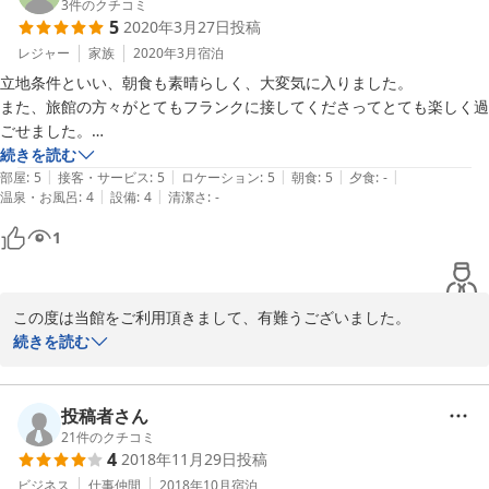
3
件のクチコミ
2021-02-22
5
2020年3月27日
投稿
レジャー
家族
2020年3月
宿泊
立地条件といい、朝食も素晴らしく、大変気に入りました。

また、旅館の方々がとてもフランクに接してくださってとても楽しく過
ごせました。

次回も利用させていただきたいと考えています。
続きを読む
|
|
|
|
|
部屋
:
5
接客・サービス
:
5
ロケーション
:
5
朝食
:
5
夕食
:
-
|
|
温泉・お風呂
:
4
設備
:
4
清潔さ
:
-
1
この度は当館をご利用頂きまして、有難うございました。

次回、和倉にお越しの際はぜひお越しくださいませ。スタッフ一同
続きを読む
お持ちしております。

有難うございました。

投稿者さん
　　　　　　　　　　　　　　　　　フロント係
21
件のクチコミ
4
2018年11月29日
投稿
2020-03-29
ビジネス
仕事仲間
2018年10月
宿泊