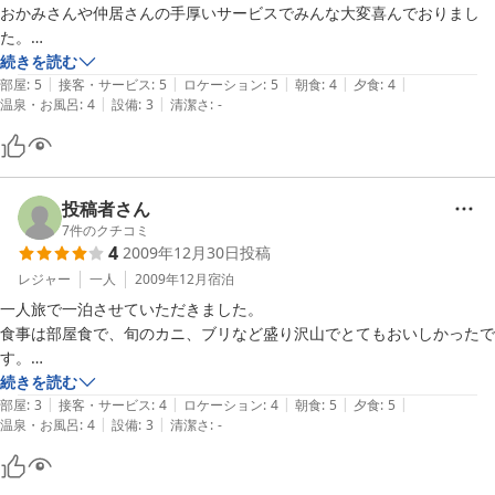
おかみさんや仲居さんの手厚いサービスでみんな大変喜んでおりまし
た。

大きくて高級な宿が多い和倉温泉の中で、岡田屋さんのようなこじんま
続きを読む
|
|
|
|
|
りとしたところが頑張って(失礼かな)いられるのは素晴らしいことと思
部屋
:
5
接客・サービス
:
5
ロケーション
:
5
朝食
:
4
夕食
:
4
|
|
温泉・お風呂
:
4
設備
:
3
清潔さ
:
-
います。

まり子さん、やす子さんお世話になりました。また機会がありましたら
利用させていただきます。
投稿者さん
7
件のクチコミ
4
2009年12月30日
投稿
レジャー
一人
2009年12月
宿泊
一人旅で一泊させていただきました。

食事は部屋食で、旬のカニ、ブリなど盛り沢山でとてもおいしかったで
す。

部屋はちょっとタバコくさかったですが、問題無いレベルだと思いま
続きを読む
|
|
|
|
|
す。

部屋
:
3
接客・サービス
:
4
ロケーション
:
4
朝食
:
5
夕食
:
5
|
|
温泉・お風呂
:
4
設備
:
3
清潔さ
:
-
お風呂はこじんまりとしてますが、良いお湯で気持ちよかったです。

24時間利用できるのも良かったです。