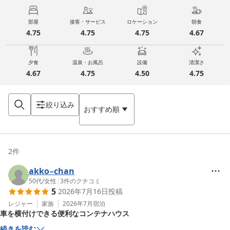
部屋
接客・サービス
ロケーション
朝食
4.75
4.75
4.75
4.67
夕食
温泉・お風呂
設備
清潔さ
4.67
4.75
4.50
4.75
絞り込み
おすすめ順
2
件
akko−chan
50代
/
女性
|
3
件のクチコミ
5
2026年7月16日
投稿
レジャー
家族
2026年7月
宿泊
車を横付けできる便利なコンテナハウス
続きを読む