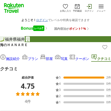
お気に入り
予約確認
ログイン
メニュー
福井県
福井
海のＨＡＮＡＲＥ
施設紹介
プラン
部屋
写真
クーポン
クチコミ
クチコミ
総合評価
5
2
件
4.75
4
0
件
3
0
件
2
0
件
4
件
1
0
件