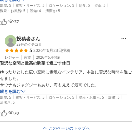
|
|
|
|
|
部屋
:
5
接客・サービス
:
5
ロケーション
:
5
朝食
:
5
夕食
:
5
|
|
温泉・お風呂
:
5
設備
:
4
清潔さ
:
5
37
投稿者さん
29
件のクチコミ
5
2026年6月23日
投稿
レジャー
家族
2026年6月
宿泊
贅沢な空間と最高の眺望で過ごす休日
ゆったりとした広い空間に素敵なインテリア、本当に贅沢な時間を過ご
せました。

サウナもジャグジーもあり、海も見えて最高でした。

歩いて本館の温泉に行きましたが、素朴ないい温泉でした。
続きを読む
|
|
|
|
|
部屋
:
5
接客・サービス
:
5
ロケーション
:
5
温泉・お風呂
:
5
設備
:
5
清潔さ
:
5
70
このページのトップへ