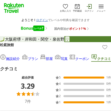
お気に入り
予約確認
ログイン
メニュー
大阪府
堺・岸和田・関空・泉佐野
松庭旅館
施設紹介
プラン
部屋
写真
クーポン
クチコミ
クチコミ
総合評価
5
1
件
3.29
4
0
件
3
0
件
2
0
件
7
件
1
1
件