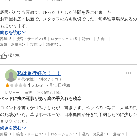
庭園がとても素敵で、ゆったりとした時間を過ごせました

お部屋も広く快適で、スタッフの方も親切でした、無料駐車場があるの
も助かります。

この価格でこの内容はコストパフォーマンスが高いと思います、また近
続きを読む
|
|
|
|
|
くに来る際は利用したいです
部屋
:
5
接客・サービス
:
5
ロケーション
:
5
朝食
:
-
夕食
:
-
|
|
温泉・お風呂
:
-
設備
:
5
清潔さ
:
5
75
私は旅行好き！！！
30代
/
女性
|
12
件のクチコミ
1
2026年7月15日
投稿
レジャー
家族
2026年7月
宿泊
ベッドに虫の死骸があり庭の手入れも残念
コメントを書くか悩みましたが、書きます。ベッドの上等に、大量の虫
の死骸がいた。草はボーボーで、日本庭園が好きで予約したのに少しシ
ョックでした。
続きを読む
|
|
|
|
|
部屋
:
1
接客・サービス
:
2
ロケーション
:
2
温泉・お風呂
:
3
設備
:
1