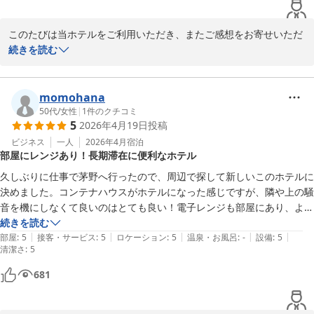
ｂｌｕｅ ｑｕａｄ ｈｏｔｅｌ 諏訪
2026-06-23
このたびは当ホテルをご利用いただき、またご感想をお寄せいただ
き誠にありがとうございます。

続きを読む
料金面についてご満足いただけたとのこと、大変嬉しく思います。

一方で、虫に関してご不快な思いをおかけし申し訳ございませんで
momohana
した。

50代
/
女性
|
1
件のクチコミ
5
2026年4月19日
投稿
自然の多い立地のため完全な防止が難しい面もございますが、定期
的な防虫対策や清掃時の確認を行い、できる限り快適にお過ごしい
ビジネス
一人
2026年4月
宿泊
部屋にレンジあり！長期滞在に便利なホテル
ただけるよう努めております。

いただいたご意見を参考に、防虫対策や設備のご案内方法について
久しぶりに仕事で茅野へ行ったので、周辺で探して新しいこのホテルに
も今後の改善を検討してまいります。

決めました。コンテナハウスがホテルになった感じですが、隣や上の騒
音を機にしなくて良いのはとても良い！電子レンジも部屋にあり、よく
貴重なご意見をありがとうございました。

あるビジネスホテルのフロントへレンジを使いに行く…という手間が無
続きを読む
また機会がございましたら、ぜひご利用いただけますと幸いです。
|
|
|
|
|
いし、冷蔵庫も大きくて冷凍食品もかなり入れられるので、長期滞在に
部屋
:
5
接客・サービス
:
5
ロケーション
:
5
温泉・お風呂
:
-
設備
:
5
清潔さ
:
5
向いていると思う。食事も少し歩けばラーメンもカレーも焼肉も食べら
ｂｌｕｅ ｑｕａｄ ｈｏｔｅｌ 諏訪
れる！これは良いですね。次回も空きがあれば、こちらに泊まりたいと
681
2026-05-17
思います。