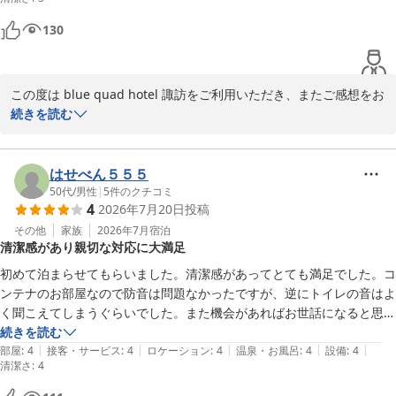
130
これからも快適にお過ごしいただけるホテルを目指し、設備やサー
ビスの向上に努めてまいります。

この度は blue quad hotel 諏訪をご利用いただき、またご感想をお
また諏訪へお越しの際には、ぜひ当ホテルをご利用くださいませ。

寄せいただき誠にありがとうございます。

続きを読む
スタッフ一同、心よりお待ちしております。
ｂｌｕｅ ｑｕａｄ ｈｏｔｅｌ 諏訪
「とても綺麗な施設で満足でした」とのお言葉をいただき、大変嬉
2026-07-28
しく拝読いたしました。

はせべん５５５
50代
/
男性
|
5
件のクチコミ
4
2026年7月20日
投稿
また、冷蔵・冷凍機能付きの大型冷蔵庫についてもご評価いただき
ありがとうございます。お土産や保冷剤などを安心して保管できる
その他
家族
2026年7月
宿泊
清潔感があり親切な対応に大満足
点は、多くのお客様からもご好評をいただいており、ご旅行のお役
に立てたようで何よりでございます。

初めて泊まらせてもらいました。清潔感があってとても満足でした。コ
ンテナのお部屋なので防音は問題なかったですが、逆にトイレの音はよ
さらに、周辺の商業施設や観光地へのアクセスなど、立地面にもご
く聞こえてしまうぐらいでした。また機会があればお世話になると思い
満足いただけたとのこと、大変光栄です。当ホテルが観光の拠点と
ます。

続きを読む
して快適なご滞在のお手伝いができましたことを嬉しく思います。

|
|
|
|
|
あと受付の方がとても親切に教えてくれて、好感度◎です。
部屋
:
4
接客・サービス
:
4
ロケーション
:
4
温泉・お風呂
:
4
設備
:
4
清潔さ
:
4
これからも清潔で快適な施設づくりと、お客様にご満足いただける