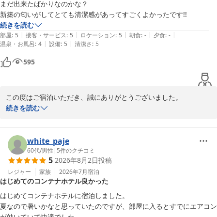
まだ出来たばかりなのかな？

ー、コンセントの配置など細かな設備面までご満足いただけたよう
新築の匂いがしてとても清潔感があってすごくよかったです!!
で安心いたしました。

続きを読む
|
|
|
|
|
部屋
:
5
接客・サービス
:
5
ロケーション
:
5
朝食
:
-
夕食
:
-
アメニティにつきましても、できるだけ身軽に快適にご宿泊いただ
|
|
温泉・お風呂
:
4
設備
:
5
清潔さ
:
5
けるようご用意しておりますので、そのように感じていただけて光
栄です。

595
「2泊にすればよかった」と思っていただけるほど気に入っていた
だけたこと、本当に励みになります…！

この度はご宿泊いただき、誠にありがとうございました。

ぜひ次回は、さらにゆっくりとお過ごしくださいませ。

続きを読む
新築ならではの香りや清潔感にご満足いただけたとのこと、大変嬉
またお会いできる日をスタッフ一同、心より楽しみにしておりま
しく拝見いたしました。

す。

快適にお過ごしいただけたようで安心しております。

white_paje
この度は素敵なご感想をありがとうございました！
60代
/
男性
|
5
件のクチコミ
ｂｌｕｅ ｑｕａｄ ｈｏｔｅｌ 諏訪
5
2026年8月2日
投稿
これからも綺麗で気持ちよくお過ごしいただける空間を維持できる
2026-05-26
よう努めてまいります。

レジャー
家族
2026年7月
宿泊
はじめてのコンテナホテル良かった
またのお越しを心よりお待ちしております。
はじめてコンテナホテルに宿泊しました。

ｂｌｕｅ ｑｕａｄ ｈｏｔｅｌ 諏訪
夏なので暑いかなと思っていたのですが、部屋に入るとすでにエアコン
2026-05-27
が効いていて快適でした。
