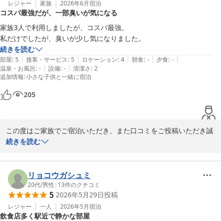
レジャー
家族
2026年6月
宿泊
コスパ最強だが、一部臭いが気になる
一方で、バスタブがないことや地上波放送をご覧いただけない点に
つきましては、ご期待に添えず申し訳ございません。当ホテルはシ
家族3人で利用しましたが、コスパ最強。

ャワールームを採用し、お部屋をより広く快適にご利用いただける
よう設計しております。また、プロジェクターでは各種動画配信サ
続きを読む
ービスをお楽しみいただけますが、いただいたご意見は今後のサー
|
|
|
|
|
部屋
:
5
接客・サービス
:
5
ロケーション
:
4
朝食
:
-
夕食
:
-
ビス向上の参考として大切に活用させていただきます。

|
|
温泉・お風呂
:
-
設備
:
-
清潔さ
:
2
追加情報
:
小さな子供と一緒に宿泊
「また利用したい」とのお言葉は、スタッフ一同にとって何よりの
205
励みです。これからも清潔で快適な空間づくりと、お客様にご満足
いただけるサービスに努めてまいります。

この度はご家族でご宿泊いただき、また口コミをご投稿いただき誠
また諏訪へお越しの際は、ぜひ blue quad hotel 諏訪をご利用くだ
にありがとうございます。

続きを読む
さいませ。

スタッフ一同、心よりお待ちしております。
「コスパ最強」とのお言葉をいただき、大変嬉しく思います。

ｂｌｕｅ ｑｕａｄ ｈｏｔｅｌ 諏訪
ご家族でのご滞在に当ホテルをお選びいただき、快適にお過ごしい
リョコウガシュミ
2026-07-21
ただけたようで何よりでございます。

20代
/
男性
|
13
件のクチコミ
5
2026年5月29日
投稿
一方で、臭いにつきましてご不快な思いをさせてしまい申し訳ござ
レジャー
一人
2026年5月
宿泊
飲食店多く駅近で静かな部屋
いませんでした。
