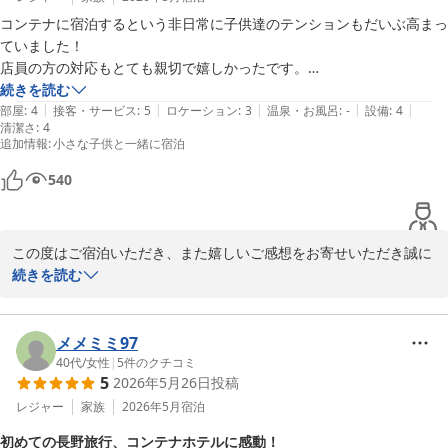
コンテナに宿泊するという非日常に子供達のテンションもだいぶ高まっ
ていました！

店員の方の対応もとても親切で嬉しかったです。

何より、プロジェクターが最高！

続きを読む
|
|
|
|
|
ちょっとした映画館気分です。

部屋
:
4
接客・サービス
:
5
ロケーション
:
3
温泉・お風呂
:
-
設備
:
4
清潔さ
:
4
また泊まりに行きます！
追加情報
:
小さな子供と一緒に宿泊
540
この度はご宿泊いただき、また嬉しいご感想をお寄せいただき誠に
ありがとうございます。

続きを読む
コンテナに宿泊するという非日常の体験を、お子様にも楽しんでい
ただけたとのこと、大変嬉しく拝見いたしました。

メメミミ97
40代
/
女性
|
5
件のクチコミ
5
2026年5月26日
投稿
ご家族皆さまでテンションが上がっていただけた様子が目に浮か
び、スタッフ一同とても励みになります。

レジャー
家族
2026年5月
宿泊
初めての長野旅行、コンテナホテルに感動！