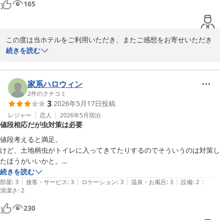
165
この度は当ホテルをご利用いただき、またご感想をお寄せいただき
誠にありがとうございます。

続きを読む
諏訪インターからのアクセスの良さや、当日のご予約でもスムーズ
にご利用いただけたとのこと、大変嬉しく存じます。

家系ハロウィン
2
件のクチコミ
3
2026年5月17日
投稿
また、オープン間もない当ホテルをお選びいただきありがとうござ
います。

レジャー
恋人
2026年5月
宿泊
値段相応だが虫対策は必要
コンテナホテルならではの独立した客室は、周囲の音を気にせずお
過ごしいただける点も特徴の一つでございます。

値段考えると満足。

けど、土地柄虫がトイレに入ってきてたりするのでそういうのは対策し
「寝るだけと割り切れば十分」とのお言葉をいただきましたが、今
たほうがいいかと。

後はそれ以上の快適さや満足感を感じていただけるホテルを目指
防虫剤とか、部屋の設備の使い方を喚起するとか
続きを読む
し、設備やサービスの向上に努めてまいります。

|
|
|
|
|
部屋
:
3
接客・サービス
:
3
ロケーション
:
3
温泉・お風呂
:
3
設備
:
2
清潔さ
:
2
また諏訪方面へお越しの際は、ぜひ当ホテルをご利用ください。

230
スタッフ一同、心よりお待ちしております。