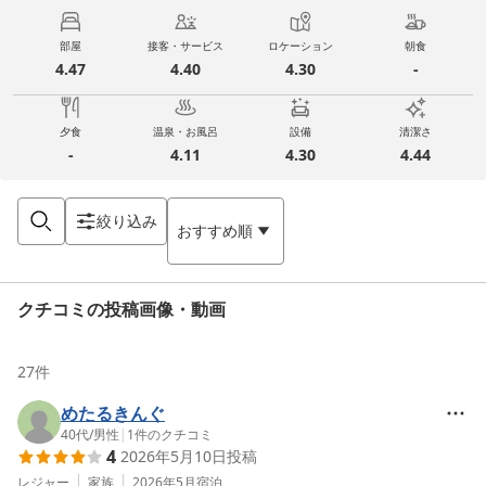
部屋
接客・サービス
ロケーション
朝食
4.47
4.40
4.30
-
夕食
温泉・お風呂
設備
清潔さ
-
4.11
4.30
4.44
絞り込み
おすすめ順
クチコミの投稿画像・動画
27
件
めたるきんぐ
40代
/
男性
|
1
件のクチコミ
4
2026年5月10日
投稿
レジャー
家族
2026年5月
宿泊