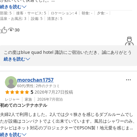
夕食は岡谷で鰻、朝食はホテルから５分のパン屋で朝食と車移動には便
続きを読む
|
|
|
|
|
利でした。

部屋
:
5
接客・サービス
:
5
ロケーション
:
4
朝食
:
-
夕食
:
-
|
|
温泉・お風呂
:
3
設備
:
5
清潔さ
:
5
設備もコンパクトですが、電子レンジもあって良かった。

また機会があれば利用させて下さい。
30
この度はblue quad hotel 諏訪にご宿泊いただき、誠にありがとう
ございます。

続きを読む
初めてのコンテナホテルでのご宿泊に当ホテルをお選びいただき、
また「良かった」とのお言葉を頂戴し、大変嬉しく拝読いたしまし
morochan1757
た。

60代
/
男性
|
2
件のクチコミ
5
2026年7月27日
投稿
ご到着時にはお部屋のエアコンが効いており、快適にお過ごしいた
レジャー
家族
2026年7月
宿泊
初めてのコンテナホテル
だけたとのこと、安心いたしました。

また、電子レンジなどの設備にもご満足いただけたようで何よりで
夫婦2人で利用しました。2人では少々狭さを感じるダブルルームでし
ございます。

たが設備はコンパクトでよく出来ていています。風呂はシャワーのみ、
テレビはネット対応のプロジェクターでEPSON製！地元愛を感じまし
ご滞在中は岡谷での鰻や、ホテル近くのパン屋さんでの朝食など、
た。独立した空間になるので音などのプライベートはしっかり守られて
続きを読む