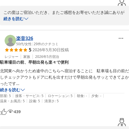
目指し、清潔な施設と心を込めたおもてなしに努めてまいります。

この度はご宿泊いただき、またご感想をお寄せいただき誠にありが
またお近くへお越しの際は、ぜひ blue quad hotel 諏訪をご利用く
とうございます。

続きを読む
ださいませ。

スタッフ一同、心よりお待ちしております。
「これでいいんだよ、これで。」とのお言葉をいただき、大変嬉し
ｂｌｕｅ ｑｕａｄ ｈｏｔｅｌ 諏訪
く拝見いたしました。

楽音326
2026-07-21
50代
/
女性
|
29
件のクチコミ
5
2026年5月30日
投稿
当ホテルは、シャワーや大型冷蔵庫、プロジェクターによる大画面
視聴設備、広々としたベッドなど、快適にお過ごしいただくための
レジャー
家族
2026年5月
宿泊
駐車場目の前、早朝出発も楽々で便利
設備を厳選してご用意しております。ご満足いただけたようで何よ
りでございます。

北関東へ向かうため途中のこちらへ宿泊することに　駐車場も目の前だ
しチェックアウトもドアに札を出すだけで早朝出発もサッとできてよか
また、敷地内のマックスバリュや周辺の飲食店、諏訪エリアの温泉
ったです

施設なども併せてご活用いただき、便利にお過ごしいただけたご様
長期滞在や旅の途中など気軽に使用するにはベストな選択でした

続きを読む
子で安心いたしました。

|
|
|
|
|
周囲にはコンビニや焼肉など飲食店もありICそばなのもポイント高いで
部屋
:
5
接客・サービス
:
5
ロケーション
:
5
朝食
:
-
夕食
:
-
|
|
温泉・お風呂
:
5
設備
:
5
清潔さ
:
5
すね
これからもシンプルながら快適で、気軽にご利用いただけるホテル
439
を目指してまいります。

またお近くへお越しの際は、ぜひご利用くださいませ。
