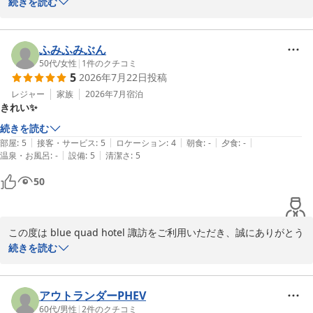
せいただき誠にありがとうございます。

続きを読む
諏訪インターからの立地やお部屋の清潔さについてご満足いただけ
たとのこと、大変嬉しく拝見いたしました。また、冷凍庫付きの大
ふみふみぶん
きめの冷蔵庫や電子レンジがお役に立てたようで何よりでございま
50代
/
女性
|
1
件のクチコミ
5
2026年7月22日
投稿
す。

レジャー
家族
2026年7月
宿泊
きれい✨
一方で、フロントの場所が分かりづらかった点や、お部屋の動線に
ついてご不便をおかけし申し訳ございません。施設の構造上すぐに
続きを読む
改善が難しい部分もございますが、いただいたご意見は今後の案内
|
|
|
|
|
部屋
:
5
接客・サービス
:
5
ロケーション
:
4
朝食
:
-
夕食
:
-
方法や設備配置の参考とさせていただきます。

|
|
温泉・お風呂
:
-
設備
:
5
清潔さ
:
5
50
貴重なご意見をありがとうございました。

またお近くにお越しの際は、ぜひご利用いただけますと幸いです。
ｂｌｕｅ ｑｕａｄ ｈｏｔｅｌ 諏訪
この度は blue quad hotel 諏訪をご利用いただき、誠にありがとう
2026-05-17
ございます。

続きを読む
「きれい」とのお言葉をいただき、大変嬉しく拝見いたしました。

快適にお過ごしいただけたようで何よりでございます。

アウトランダーPHEV
60代
/
男性
|
2
件のクチコミ