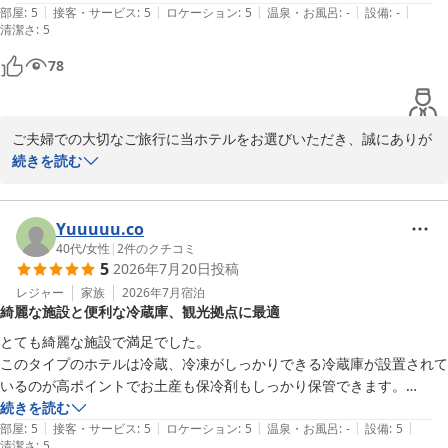
周辺エリアも満喫されたご様子を伺い、大変嬉しく思います。

|
|
|
|
|
います。清掃も行き届いており清潔でした。アメニティも充実してま
部屋
:
5
接客・サービス
:
5
ロケーション
:
5
温泉・お風呂
:
-
設備
:
-
清潔さ
当ホテルはお車でのアクセスが良く、観光やお食事の拠点としても
:
5
す。

便利にご利用いただける立地が魅力の一つです。

受付の方の丁寧な対応も好印象です。

78
初めてのコンテナホテルでしたが、とても快適でした。諏訪へ行く時は
これからも快適にお過ごしいただけるホテルづくりに努めてまいり
また利用させて頂きます。
ます。

ご夫婦での大切なご旅行に当ホテルをお選びいただき、誠にありが
とうございます。

続きを読む
また機会がございましたら、ぜひblue quad hotel 諏訪へお越しく
ださいませ。

この度は、初めてのコンテナホテルでのご宿泊にご満足いただけた
スタッフ一同、心よりお待ちしております。
ご様子を伺い、大変嬉しく拝読いたしました。

Yuuuuu.co
ｂｌｕｅ ｑｕａｄ ｈｏｔｅｌ 諏訪
40代
/
女性
|
2
件のクチコミ
2026-08-03
5
2026年7月20日
投稿
ダブルルームにつきましては、貴重なご感想をありがとうございま
す。そのような中でも、お部屋の設備や独立した構造によるプライ
レジャー
家族
2026年7月
宿泊
綺麗な施設と便利な冷蔵庫、観光拠点に最適
ベート空間、清掃状態、アメニティなどを高くご評価いただき、大
変光栄に存じます。

とても綺麗な施設で満足でした。

また、EPSON製プロジェクターにもご注目いただき、「地元愛を感
このタイプのホテルは冷蔵、冷凍がしっかりできる冷蔵庫が設置されて
じた」とのお言葉を頂戴し、嬉しい限りでございます。

いるのが高ポイントでお土産も保冷剤もしっかり保管できます。

近くに商業施設もあり観光の宿泊拠点としては最高だと思います。
続きを読む
さらに、スタッフの対応につきましても温かいお言葉をいただき、
|
|
|
|
|
部屋
:
5
接客・サービス
:
5
ロケーション
:
5
温泉・お風呂
:
-
設備
:
5
清潔さ
励みになります。

:
5