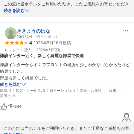
スタッフ一同、心よりお待ちしております。
この度は当ホテルをご利用いただき、またご感想をお寄せいただき
誠にありがとうございます。

続きを読む
ｂｌｕｅ ｑｕａｄ ｈｏｔｅｌ 諏訪
2026-06-14
駐車場が客室の目の前にあり、早朝のご出発もスムーズに行えたと
のこと、大変嬉しく拝読いたしました。

ききょうのはな
当ホテルは非対面でのチェックアウトが可能なため、お急ぎのご予
20代
/
女性
|
1
件のクチコミ
4
2026年5月16日
投稿
定があるお客様にも便利にご利用いただけるよう努めております。

レジャー
恋人
2026年5月
宿泊
諏訪インター近く、新しく綺麗な部屋で快適
また、周辺のコンビニや飲食店、インターチェンジからのアクセス
についてもご評価いただきありがとうございます。

諏訪インターからすぐでフロントの場所が少しわかりづらかったけど、
旅の途中のご宿泊や長期滞在の拠点として快適にお過ごしいただけ
綺麗でした。

たようで何よりでございます。

部屋も新しく綺麗でした。

冷蔵庫が大きかったです。

続きを読む
今後も気軽にご利用いただけるホテルとして、より快適な環境づく
|
|
|
|
|
単身用の冷蔵庫ぐらいなので、クーラーボックス持って行ってたので、
部屋
:
4
接客・サービス
:
5
ロケーション
:
5
温泉・お風呂
:
-
設備
:
-
清潔さ
りに努めてまいります。

:
4
冷凍庫があって嬉しかったです

またお近くへお越しの際は、ぜひご利用くださいませ。

電子レンジもありました。

544
部屋の大きさが決まってるので、仕方がないですが、ベット＋机があっ
スタッフ一同、心よりお待ちしております。
たので、洗面への移動がしづらかったです。
ｂｌｕｅ ｑｕａｄ ｈｏｔｅｌ 諏訪
このたびは当ホテルをご利用いただき、またご丁寧なご感想をお寄
2026-05-31