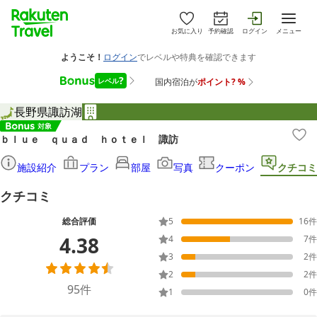
お気に入り
予約確認
ログイン
メニュー
長野県
諏訪湖
ｂｌｕｅ ｑｕａｄ ｈｏｔｅｌ 諏訪
施設紹介
プラン
部屋
写真
クーポン
クチコミ
クチコミ
総合評価
5
16
件
4.38
4
7
件
3
2
件
2
2
件
95
件
1
0
件