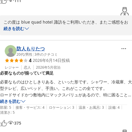
111
サービスの提供に努めてまいります。

また諏訪へお越しの際は、ぜひ blue quad hotel 諏訪をご利用くだ
この度は blue quad hotel 諏訪をご利用いただき、またご感想をお
さいませ。

寄せいただき誠にありがとうございます。

続きを読む
スタッフ一同、心よりお待ちしております。
ｂｌｕｅ ｑｕａｄ ｈｏｔｅｌ 諏訪
初めてのご宿泊に当ホテルをお選びいただき、清潔感のあるお部屋
2026-07-21
にご満足いただけたとのこと、大変嬉しく拝読いたしました。

防人もりたつ
20代
/
男性
|
3
件のクチコミ
4
2026年6月14日
投稿
また、コンテナホテルならではの静かな環境や、防音性についても
ご評価いただきありがとうございます。一方で、客室内の音につき
レジャー
恋人
2026年5月
宿泊
必要なものが揃っていて満足
ましては、ご不便をおかけし申し訳ございません。いただいたご意
見は、今後の施設づくりやサービス向上の参考とさせていただきま
必要なものはひとしきりある、といった形です。シャワー、冷蔵庫、大
す。

型テレビ、広いベッド、手洗い。これがここの全てです。

ロードサイドかつ敷地内にマックスバリュがあるので、特に困ることも
さらに、フロントスタッフの対応について「とても親切」とのお言
なく。

続きを読む
葉を頂戴し、心より感謝申し上げます。スタッフにとって大変励み
|
|
|
|
|
温泉街からも車で15分程度なので、日帰りで入ってここに泊まるのも
部屋
:
5
接客・サービス
:
4
ロケーション
:
3
温泉・お風呂
:
3
設備
:
4
清潔さ
になるお言葉です。

:
5
いいかと思います。

これでいいんだよ、これで。
375
これからも、お客様に安心して快適にお過ごしいただけるホテルを