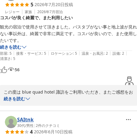
5
2026年7月20日
投稿
これからも清潔で心地よい空間づくりに努めてまいります。

またのお越しをスタッフ一同、心よりお待ちしております。
レジャー
家族
2026年7月
宿泊
コスパが良く綺麗で、また利用したい
ｂｌｕｅ ｑｕａｄ ｈｏｔｅｌ 諏訪
観光の宿泊で使用させて頂きました。バスタブがない事と地上波が見れ
2026-07-21
ない事以外は、綺麗で非常に満足です。コスパが良いので、また使用し
続きを読む
|
|
|
|
|
部屋
:
5
接客・サービス
:
5
ロケーション
:
5
温泉・お風呂
:
2
設備
:
2
清潔さ
:
5
56
この度は blue quad hotel 諏訪をご利用いただき、またご感想をお
寄せいただき誠にありがとうございます。

続きを読む
観光でのご宿泊先として当ホテルをお選びいただき、「綺麗で非常
に満足」とのお言葉を頂戴し、大変嬉しく拝読いたしました。ま
SAItnk
た、コストパフォーマンスについてもご評価いただき、心より感謝
30代
/
男性
|
2
件のクチコミ
4
2026年6月10日
投稿
申し上げます。
