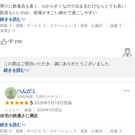
清掃や換気には十分注意しておりますが、いただいたご意見を真摯
周りに飲食店も多く、icからすぐなので泊まるだけならとても良い

に受け止め、より快適な客室環境づくりに努めてまいります。

続きを読む
貴重なご意見をお寄せいただきありがとうございました。

|
|
|
|
|
部屋
:
5
接客・サービス
:
5
ロケーション
:
3
温泉・お風呂
:
-
設備
:
5
清潔さ
また機会がございましたら、ご家族皆様でのご利用をスタッフ一同
:
5
心よりお待ちしております。
219
ｂｌｕｅ ｑｕａｄ ｈｏｔｅｌ 諏訪
2026-06-11
この度はご宿泊いただき、誠にありがとうございました。

続きを読む
周辺の飲食店やインターからのアクセスなど、立地面でご満足いた
だけたようで嬉しく思います。

また、お部屋でも静かに快適にお過ごしいただけたとのこと、安心
べんがく
いたしました。

50代
/
女性
|
12
件のクチコミ
5
2026年5月19日
投稿
当ホテルは独立型のお部屋のため、周囲の音を気にせずゆっくりお
レジャー
家族
2026年5月
宿泊
自宅の快適さに満足
休みいただける点もご好評いただいております。

続きを読む
またお近くへお越しの際は、ぜひご利用くださいませ。

|
|
|
|
|
部屋
:
5
接客・サービス
:
5
ロケーション
:
5
温泉・お風呂
:
-
設備
:
5