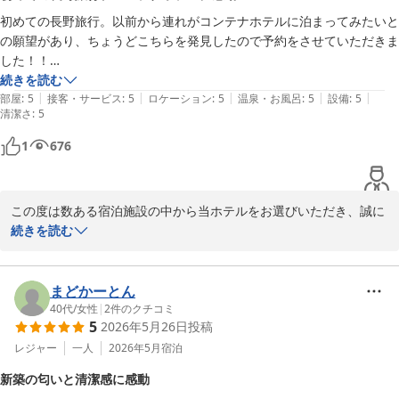
また、スタッフの対応について温かいお言葉をいただきありがとう
初めての長野旅行。以前から連れがコンテナホテルに泊まってみたいと
ございます。

の願望があり、ちょうどこちらを発見したので予約をさせていただきま
した！！

お部屋のプロジェクターもお楽しみいただけたようで何よりです。
続きを読む
お部屋で映画館のような時間をお過ごしいただけるのは、当施設の
|
|
|
|
|
ファミリールームだと差額1000円くらいで広い部屋だったので、ファ
部屋
:
5
接客・サービス
:
5
ロケーション
:
5
温泉・お風呂
:
5
設備
:
5
おすすめポイントの一つです。

清潔さ
:
5
ミリールームにしましたが大大大正解でした。自宅に居るような感覚で
本当にゆっくり静かに過ごす事ができました。シャワーの水圧も強い
ぜひまたご家族皆さまで遊びにいらしてください。

1
676
し、プロジェクターもとても綺麗でした。

またお会いできる日を心よりお待ちしております。
ｂｌｕｅ ｑｕａｄ ｈｏｔｅｌ 諏訪
卓上の鏡、消臭スプレー、コンセントの多さとか、細部まで気配りが行
この度は数ある宿泊施設の中から当ホテルをお選びいただき、誠に
2026-05-10
き届いていて最高としか言いようがありません。フロントの方も、とて
ありがとうございます。

続きを読む
も親切ですしアメニティもフロントに置いてありました。化粧水やクレ
ンジングなどもあり、手ぶらで宿泊できます。

初めての長野旅行、そして初めてのコンテナホテル体験に当ホテル
をお選びいただけたこと、大変嬉しく思っております！

まどかーとん
良すぎて２泊予約しなかった事を本当に後悔しました。。。泣

40代
/
女性
|
2
件のクチコミ
5
2026年5月26日
投稿
ファミリールームでゆったりとお過ごしいただけたとのこと、「自
必ずまた行きます！！！！
宅に居るような感覚」とまで感じていただけたことは、私たちにと
レジャー
一人
2026年5月
宿泊
って何より嬉しいお言葉です。

新築の匂いと清潔感に感動
また、シャワーの水圧やプロジェクター、卓上ミラーや消臭スプレ