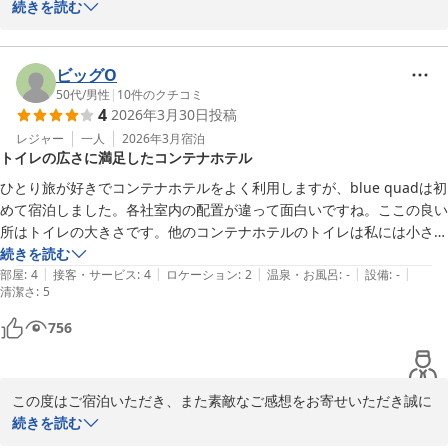
とうございます。

続きを読む
ｂｌｕｅ ｑｕａｄ ｈｏｔｅｌ 諏訪
2026-04-19
客室の電子レンジや大型冷蔵庫、プロジェクター設備についてご満
足いただけたようで大変嬉しく思います。プロジェクターではイン
ビッグO
ターネットの動画や映画をお楽しみいただけるようにしております
50代
/
男性
|
10
件のクチコミ
4
2026年3月30日
投稿
が、地上波やBS放送に対応しておらず、ご不便をおかけし申し訳ご
ざいません。いただいたご意見は今後の設備改善の参考とさせてい
レジャー
一人
2026年3月
宿泊
トイレの広さに満足したコンテナホテル
ただきます。

ひとり旅が好きでコンテナホテルをよく利用しますが、blue quadは初
また、シャワールームの鏡につきましても貴重なご意見をありがと
めて宿泊しました。各社室内の配置が違って面白いですね。ここの良い
うございます。より快適にお過ごしいただけるよう、今後の検討課
所はトイレの大きさです。他のコンテナホテルのトイレは私には小さ過
題とさせていただきます。

ぎます。常々トイレさえもう少し大きければと思っていたので満足しま
続きを読む
|
|
|
|
|
した。
部屋
:
4
接客・サービス
:
4
ロケーション
:
2
温泉・お風呂
:
-
設備
:
-
清潔さ
今後もより良い滞在をご提供できるよう努めてまいりますので、ま
:
5
た機会がございましたらぜひご利用ください。スタッフ一同心より
756
お待ちしております。
ｂｌｕｅ ｑｕａｄ ｈｏｔｅｌ 諏訪
2026-04-05
この度はご宿泊いただき、また素敵なご感想をお寄せいただき誠に
ありがとうございます。

続きを読む