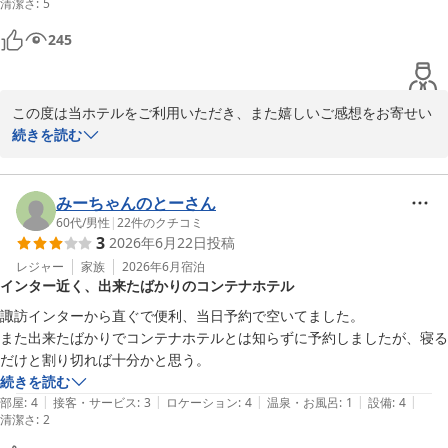
清潔さ
スタッフ一同、心よりお待ちしております。
:
5
ｂｌｕｅ ｑｕａｄ ｈｏｔｅｌ 諏訪
245
2026-05-29
この度は当ホテルをご利用いただき、また嬉しいご感想をお寄せい
ただき誠にありがとうございます。

続きを読む
「自宅のように快適」と感じていただけたこと、大変嬉しく思いま
す。ご滞在中、リラックスしてお過ごしいただけたのであれば何よ
みーちゃんのとーさん
りでございます。

60代
/
男性
|
22
件のクチコミ
3
2026年6月22日
投稿
これからも皆さまに快適にお過ごしいただける空間づくりに努めて
レジャー
家族
2026年6月
宿泊
インター近く、出来たばかりのコンテナホテル
まいります。

またお近くにお越しの際は、ぜひ当ホテルをご利用ください。

諏訪インターから直ぐで便利、当日予約で空いてました。

スタッフ一同、心よりお待ちしております。
また出来たばかりでコンテナホテルとは知らずに予約しましたが、寝る
だけと割り切れば十分かと思う。
ｂｌｕｅ ｑｕａｄ ｈｏｔｅｌ 諏訪
続きを読む
2026-05-20
|
|
|
|
|
部屋
:
4
接客・サービス
:
3
ロケーション
:
4
温泉・お風呂
:
1
設備
:
4
清潔さ
:
2