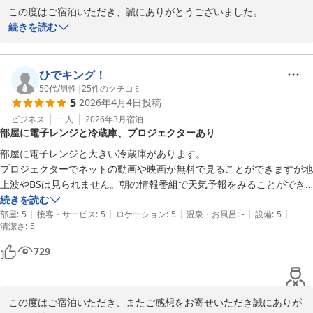
この度はご宿泊いただき、誠にありがとうございました。

また、お忙しい中ご感想をお寄せいただき重ねて御礼申し上げま
続きを読む
す。

お部屋の電子レンジや大きめの冷蔵庫など、客室設備についてご満
ひでキング！
足いただけたようで大変嬉しく思います。客室内で気兼ねなくご利
50代
/
男性
|
25
件のクチコミ
5
2026年4月4日
投稿
用いただけるよう設置しておりますので、長期滞在の際にも便利に
お使いいただければ幸いです。

ビジネス
一人
2026年3月
宿泊
部屋に電子レンジと冷蔵庫、プロジェクターあり
また、コンテナタイプの構造により隣室や上下階の騒音を気にせず
部屋に電子レンジと大きい冷蔵庫があります。

お過ごしいただけたとのこと、快適にお休みいただけたようで安心
プロジェクターでネットの動画や映画が無料で見ることができますが地
いたしました。周辺にはラーメン店やカレー店、焼肉店など飲食店
上波やBSは見られません。朝の情報番組で天気予報をみることができ
もございますので、お食事にも便利な立地となっております。

なくて残念でした。湯船は無く、シャワールームです。

続きを読む
|
|
|
|
|
部屋
:
5
接客・サービス
:
5
ロケーション
:
5
温泉・お風呂
:
-
設備
:
5
清潔さ
「次回も泊まりたい」とのお言葉はスタッフ一同にとって何よりの
:
5
励みでございます。

729
今後も快適にお過ごしいただけるホテルづくりに努めてまいります
ので、また茅野へお越しの際はぜひご利用くださいませ。

この度はご宿泊いただき、またご感想をお寄せいただき誠にありが
またのご来館を心よりお待ちしております。