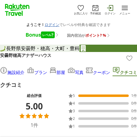
お気に入り
予約確認
ログイン
メニュー
長野県
安曇野・穂高・大町・豊科
安曇野穂高アナザーハウス
施設紹介
プラン
部屋
写真
クーポン
クチコミ
クチコミ
総合評価
5
1
件
5.00
4
0
件
3
0
件
2
0
件
1
件
1
0
件