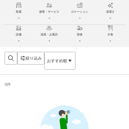
部屋
接客・サービス
ロケーション
清潔さ
-
-
-
-
設備
温泉・お風呂
朝食
夕食
-
-
-
-
絞り込み
おすすめ順
0
件