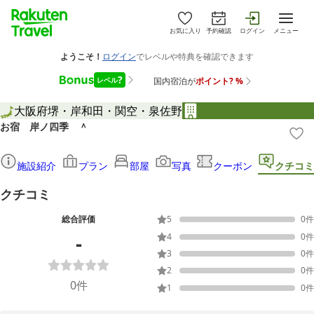
お気に入り
予約確認
ログイン
メニュー
大阪府
堺・岸和田・関空・泉佐野
お宿 岸ノ四季 ＾
施設紹介
プラン
部屋
写真
クーポン
クチコミ
クチコミ
総合評価
5
0
件
-
4
0
件
3
0
件
2
0
件
0
件
1
0
件