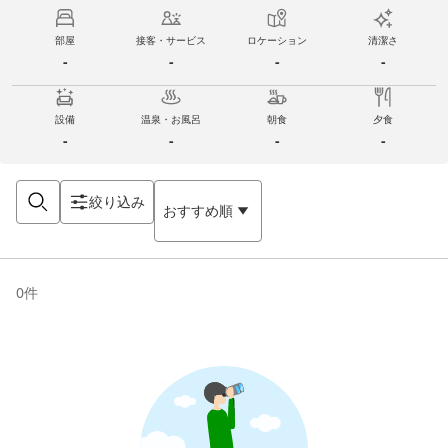
部屋
接客・サービス
ロケーション
清潔さ
-
-
-
-
設備
温泉・お風呂
朝食
夕食
-
-
-
-
絞り込み
おすすめ順
0
件