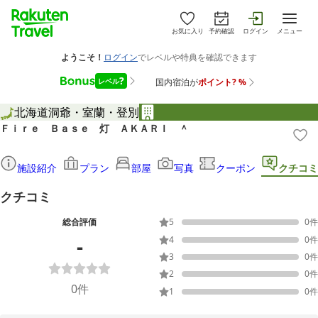
お気に入り
予約確認
ログイン
メニュー
北海道
洞爺・室蘭・登別
Ｆｉｒｅ Ｂａｓｅ 灯 ＡＫＡＲＩ ＾
施設紹介
プラン
部屋
写真
クーポン
クチコミ
クチコミ
総合評価
5
0
件
-
4
0
件
3
0
件
2
0
件
0
件
1
0
件