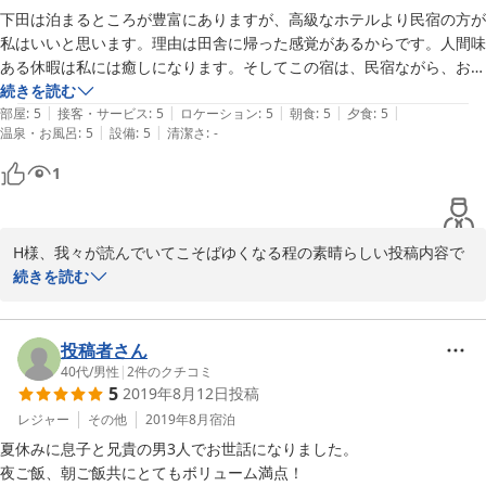
下田は泊まるところが豊富にありますが、高級なホテルより民宿の方が
私はいいと思います。理由は田舎に帰った感覚があるからです。人間味
ある休暇は私には癒しになります。そしてこの宿は、民宿ながら、おそ
らく他を凌駕する内容の宿です。あまり書くと人気が出て予約困難にな
続きを読む
|
|
|
|
|
るのでやめておきますね。その中で朝食は民宿泊の最高潮だと思ってい
部屋
:
5
接客・サービス
:
5
ロケーション
:
5
朝食
:
5
夕食
:
5
|
|
温泉・お風呂
:
5
設備
:
5
清潔さ
:
-
ます。竹虎の朝食は和のメニューで整った朝食はすばらしかったです。
後は、書きたいけど書きません！やはり予約困難宿になると私達が困る
1
からです。

ちなみに私はANAダイヤモンドクラスです。出張費は年間で８００万
H様、我々が読んでいてこそばゆくなる程の素晴らしい投稿内容で
を使っています。

す、有難う御座います。確か皆様は初めての「竹虎」御来訪かと思
続きを読む
その中で竹虎は１位です。　　　小稲湾/ますや/元常連　細川
っておりましたが私の勘違いだったでしょうか？食事内容は「質」
を落とさない様に頑張りますので是非また近いうちの御出でを楽し
投稿者さん
40代
/
男性
|
2
件のクチコミ
2019-08-24
5
2019年8月12日
投稿
レジャー
その他
2019年8月
宿泊
夏休みに息子と兄貴の男3人でお世話になりました。

夜ご飯、朝ご飯共にとてもボリューム満点！
