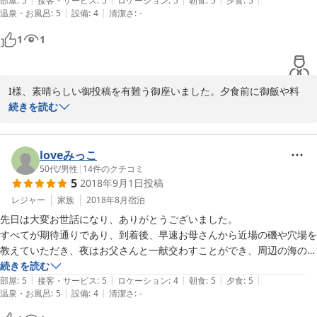
とても良い旅行が出来ました！

部屋
:
5
接客・サービス
:
5
ロケーション
:
5
朝食
:
5
夕食
:
5
|
|
温泉・お風呂
:
5
設備
:
4
清潔さ
:
-
おやじさんは休肝日ということで、一緒に呑めませんでしたが、

部屋は小綺麗に清掃が行き届いており、布団は暖かくふかふか。トイレ
来年はぜひ、一緒に呑めればと思います。

も奇麗。

1
1
竹虎さん

食事は夕食が食べきれず申し訳なかった。量が多くて…。味付けは天
本当に美味しい料理と良い思い出をありがとうございました！

才。キンメダイの煮つけとカサゴのから揚げが食べたくてお邪魔したの
I様、素晴らしい御投稿を有難う御座いました。夕食前に御飯や料
また、利用させて頂きます。
ですが絶品。刺身の盛り合わせも旨い。至福のひと時。朝ご飯のアジの
理の量を心配しておりましたが「量が多くて・・・。」と仰ってお
続きを読む
干物、ワカメのアオサみたいなのも美味しすぎてどこの干物やでお土産
りますので我々も安堵しております。又、ご親族で御出で下さる日
を買えば良いのか、思わず聞いてしまいました。もちろん、帰りに大量
が楽しみです。
買いしました(笑

loveみっこ
2018-11-27
50代
/
男性
|
14
件のクチコミ
風呂はこじんまりとしていますが露天風呂は気持ちよく入れました。な
5
2018年9月1日
投稿
んせうちらだけだったので鍵もかけずに開放的に(笑

レジャー
家族
2018年8月
宿泊
サービスは夫婦の笑顔や気さくな雰囲気が良かったです。今度は子供や
先日は大変お世話になり、ありがとうございました。

母親、甥や姪を連れて行きたいですね。二人で頑張っているので、あま
すべてが期待通りであり、到着後、早速お母さんから近場の磯や穴場を
り大勢で押し掛けると迷惑かもしれませんけど(笑

教えていただき、夜はお父さんと一献交わすことができ、周辺の海の情
報を教えていただきました。

続きを読む
|
|
|
|
|
この旅館、欠点と言えば入口右側の方が旅館なのか、奥の方が旅館なの
他の口コミにもありましたが、刺し盛はもちろん、カサゴの唐揚げがと
部屋
:
5
接客・サービス
:
5
ロケーション
:
4
朝食
:
5
夕食
:
5
|
|
温泉・お風呂
:
5
設備
:
4
清潔さ
:
-
か、初だと見分けがつかないくらいです

てもおいしかったです。ボリュームも満点で、二晩目にはお土産のお返
それも笑い話で終わる程度の事ですから(笑
しと金目の煮付けをサービスしていただきました。とても美味しかった