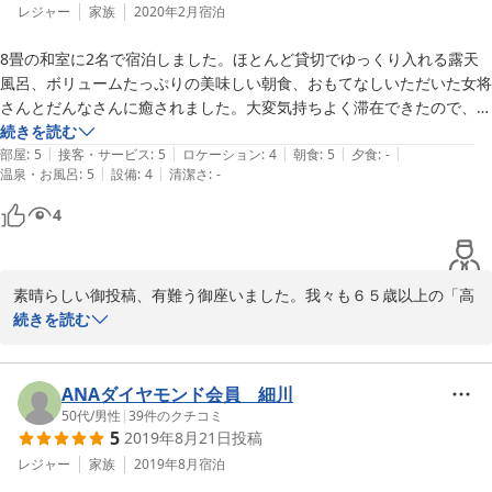
レジャー
家族
2020年2月
宿泊
8畳の和室に2名で宿泊しました。ほとんど貸切でゆっくり入れる露天
風呂、ボリュームたっぷりの美味しい朝食、おもてなしいただいた女将
さんとだんなさんに癒されました。大変気持ちよく滞在できたので、次
回も利用したいと思います。友人にも是非勧めたい宿でした。
続きを読む
|
|
|
|
|
部屋
:
5
接客・サービス
:
5
ロケーション
:
4
朝食
:
5
夕食
:
-
|
|
温泉・お風呂
:
5
設備
:
4
清潔さ
:
-
4
素晴らしい御投稿、有難う御座いました。我々も６５歳以上の「高
齢者」となりましたので宿泊者人数を調整しながらノンビリとやっ
続きを読む
ておりますので、又機会がありましたらお友達も御誘いになって伊
豆半島の旅を御計画下さい。
ANAダイヤモンド会員 細川
2020-02-25
50代
/
男性
|
39
件のクチコミ
5
2019年8月21日
投稿
レジャー
家族
2019年8月
宿泊