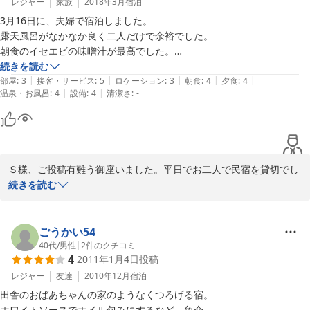
レジャー
家族
2018年3月
宿泊
3月16日に、夫婦で宿泊しました。

露天風呂がなかなか良く二人だけで余裕でした。

朝食のイセエビの味噌汁が最高でした。

ただ、夜の風が強く驚きました。
続きを読む
|
|
|
|
|
部屋
:
3
接客・サービス
:
5
ロケーション
:
3
朝食
:
4
夕食
:
4
|
|
温泉・お風呂
:
4
設備
:
4
清潔さ
:
-
Ｓ様、ご投稿有難う御座いました。平日でお二人で民宿を貸切でし
たので当夜の「春の嵐」にはさぞかし心細い思いをなされた事でし
続きを読む
ょう、我々も煩くて眠れなかった事を思い出しました(*^-^*)。又、
ごうかい54
2018-03-23
40代
/
男性
|
2
件のクチコミ
4
2011年1月4日
投稿
レジャー
友達
2010年12月
宿泊
田舎のおばあちゃんの家のようなくつろげる宿。

ホワイトソースでホイル包みにするなど、魚介
