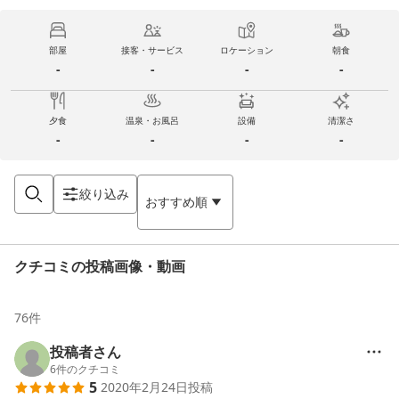
部屋
接客・サービス
ロケーション
朝食
-
-
-
-
夕食
温泉・お風呂
設備
清潔さ
-
-
-
-
絞り込み
おすすめ順
クチコミの投稿画像・動画
76
件
投稿者さん
6
件のクチコミ
5
2020年2月24日
投稿