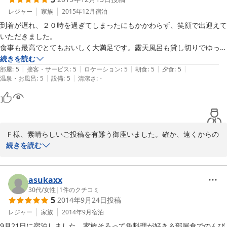
2016-07-20
レジャー
家族
2015年12月
宿泊
到着が遅れ、２０時を過ぎてしまったにもかかわらず、笑顔で出迎えて
いただきました。

食事も最高でとてもおいしく大満足です。露天風呂も貸し切りでゆっく
りはいれました。

続きを読む
|
|
|
|
|
セルフサービスでコーヒーも自由に淹れたてを飲めて、ゆっくりできま
部屋
:
5
接客・サービス
:
5
ロケーション
:
5
朝食
:
5
夕食
:
5
|
|
温泉・お風呂
:
5
設備
:
5
清潔さ
:
-
した。

部屋、トイレ、お掃除が行き届いていてとても奇麗でした。おすすめの
宿です。

翌日帰路についてから忘れ物に気付き、宅急便で送って頂いたのです
が、早々に手配し

Ｆ様、素晴らしいご投稿を有難う御座いました。確か、遠くからの
もらい、翌日には自宅に届きました。最初から最後までご迷惑をおかけ
お客様と覚えておりましたが無事にお帰りになられた御様子です
続きを読む
ね？部屋や露店風呂から見る事の出来た「満天の星空」は事あるご
とに御客様方に喧伝しておきます(*^-^*)。また何時の日か「充電器
のＦ」で御予約下さい。
asukaxx
30代
/
女性
|
1
件のクチコミ
2015-12-13
5
2014年9月24日
投稿
レジャー
家族
2014年9月
宿泊
9月21日に宿泊しました。家族そろって魚料理が好き＆部屋食でのんび