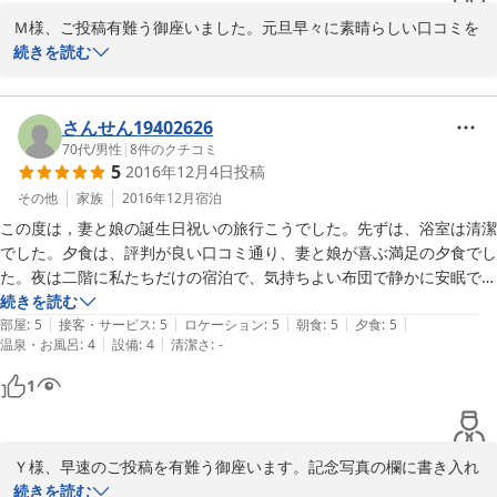
教えていただいた海岸も素敵な場所で、本当に泊まって良かったー。良
Ｍ様、ご投稿有難う御座いました。元旦早々に素晴らしい口コミを
い一年になりそうです。

戴きまして、向う１年間、皆様のご期待に副う「民宿作り」に邁進
続きを読む
また、ぜひ伺いたいと思います。

する勇気が湧いて来ました(*^-^*)。私が股関節炎の手術を受けて
為、未だ力仕事が思うに任せず「夕食」がお出しできませんが春頃
民宿のため、タオルや寝間着、ドライヤーなどはないので注意です。

には全快するでしょうから、又遊びにお越し下さい。「浴衣」や
さんせん19402626
「ドライヤー」は玄関先に置いてありましたが言葉が足りず失礼致
70代
/
男性
|
8
件のクチコミ
5
2016年12月4日
投稿
しました!(^^)!
その他
家族
2016年12月
宿泊
2018-01-06
この度は，妻と娘の誕生日祝いの旅行こうでした。先ずは、浴室は清潔
でした。夕食は、評判が良い口コミ通り、妻と娘が喜ぶ満足の夕食でし
た。夜は二階に私たちだけの宿泊で、気持ちよい布団で静かに安眠でき
ました。朝食は、アジの干物、ひじき煮を美味しくいただきました。お
続きを読む
|
|
|
|
|
庭の手入れが行き届いてきれいでした。貴民宿のご発展を祈ります。
部屋
:
5
接客・サービス
:
5
ロケーション
:
5
朝食
:
5
夕食
:
5
|
|
温泉・お風呂
:
4
設備
:
4
清潔さ
:
-
1
Ｙ様、早速のご投稿を有難う御座います。記念写真の欄に書き入れ
ました様に料理から民宿全体の雰囲気まで満足なされたご様子で
続きを読む