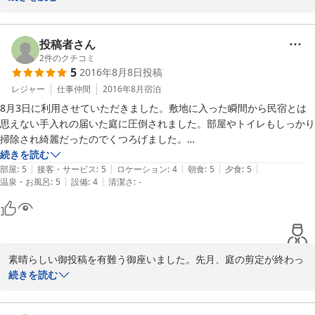
「料理長」共々大変喜んでおります。又、足繁くご来訪下さる事を
期待しております(*^-^*)。

投稿者さん
2
件のクチコミ
2016-12-05
5
2016年8月8日
投稿
レジャー
仕事仲間
2016年8月
宿泊
8月3日に利用させていただきました。敷地に入った瞬間から民宿とは
思えない手入れの届いた庭に圧倒されました。部屋やトイレもしっかり
掃除され綺麗だったのでくつろげました。

料理は美味しくボリューム満点で食べきれない程だし、露天風呂の雰囲
続きを読む
|
|
|
|
|
気も良く、貸切なので仲間内で気兼ねなく入れて良かったです。また機
部屋
:
5
接客・サービス
:
5
ロケーション
:
4
朝食
:
5
夕食
:
5
|
|
温泉・お風呂
:
5
設備
:
4
清潔さ
:
-
会があったらぜひ利用したいです。
素晴らしい御投稿を有難う御座いました。先月、庭の剪定が終わっ
たばかりでしたので「竹虎」自慢の黒松が一層、目に付いた事と思
続きを読む
います。年末にも庭師さんに入って戴かなければならないので、剪
定料の捻出に悩まされております!(^^)!。露天風呂もお気に召して下