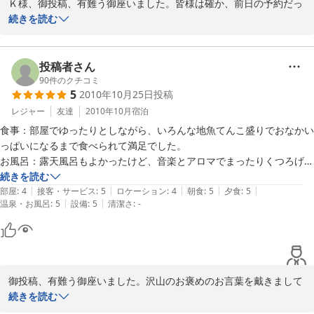
Ｋ様、御投稿、有難う御座いました。皆様は確か、前日の予約だっ
和室（１４〜１６畳）
たと思いますが急にお休みが取れたのでしょうか？露天風呂や食事
続きを読む
内容がお気に入りの御様子ですので、伊豆の最南端で高速道路もな
くカーブばかりのドライブになりますが時間が空き次第、又お気軽
にお越し下さい。
投稿者さん
90
件のクチコミ
2011-01-02
5
2010年10月25日
投稿
レジャー
友達
2010年10月
宿泊
食事：部屋でゆったりとしながら、いろんな地魚てんこ盛りでおなかい
っぱいになるまで食べられて満足でした。

お風呂：露天風呂もよかったけど、音楽とアロマでまったりくつろげる
お風呂も珍しくてよかったです。ただ、せめて二人入ってもくつろげる
続きを読む
|
|
|
|
|
だけの湯船の大きさがあるといいと感じました。

部屋
:
4
接客・サービス
:
5
ロケーション
:
4
朝食
:
5
夕食
:
5
|
|
温泉・お風呂
:
5
設備
:
5
清潔さ
:
-
部屋：宿泊人数を見て、隣の部屋を空けてくれてたのはありがたかった
が、真下の部屋のグループがウクレレまで持ち出して騒いでた音は筒抜
けでした。

廊下等：民宿とは思えないくらい綺麗にされてるところもあり、好印
象。

御投稿、有難う御座いました。沢山のお褒めのお言葉を戴きまして
ご主人：明るく人のよい方で、気楽にすごせました。

面映い思いをしております。実は私も真下の部屋で一緒に酒を飲ん
続きを読む
立地：石廊崎側からの宿にむかった場合、看板が見えず、一度通り過ぎ
でおりまして、「ウクレレ」を弾き始めた時に「上の部屋に響くか