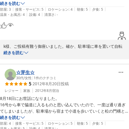
味しい料理と、露天風呂で疲れもとれました。

続きを読む
|
|
|
|
|
配膳がセルフサービスだったり、ホテルとは違う点もありますが、ホテ
部屋
:
3
接客・サービス
:
5
ロケーション
:
4
朝食
:
5
夕食
:
5
|
|
温泉・お風呂
:
4
設備
:
4
清潔さ
:
-
ルには無い温かいもてなしが嬉しかったです。また伊豆に行くことがあ
れば泊まりたいと思います。
k様、ご投稿有難う御座いました。確か、駐車場に車を置いて自転
車で熱海か伊東迄往復しようとしたお二人でしたね？遠方からお越
続きを読む
し戴きましたが、お書きになられてありますように伊豆半島にお入
りの際は是非、又ご利用下さい。
☆芽生☆
2014-01-06
30代
/
女性
|
1
件のクチコミ
5
2012年8月20日
投稿
レジャー
家族
2012年8月
宿泊
8月18日にお世話になりました。

16号から車で脇道に入るものと思い込んでいたので、一度は通り過ぎ
てしまいましたが、駐車場から宿まで小道を歩いていくと松の門構と広
い庭園が素敵でした。

続きを読む
|
|
|
|
|
部屋
:
4
接客・サービス
:
5
ロケーション
:
5
朝食
:
5
夕食
:
5
|
|
温泉・お風呂
:
5
設備
:
4
清潔さ
:
-