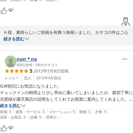
明るく優しいお母さんと津川雅彦さん似の親切なお父さん。お二人の人
柄の良さだけでもこの宿に泊まって良かったと思えます。

海水浴から宿へ直行だったので、着いてすぐにお風呂に入らせていただ
けたのは本当にありがたかったです。

Ｋ様、素晴らしいご投稿を有難う御座いました。カサゴの件はご心
暑い日でしたが、部屋の窓からは心地よい涼しい風が入ってきて、しば
配ありません、左手に焼酎の入ったグラスを握りしめておりますか
続きを読む
らくエアコンを付けずに自然の風に当たっていました。お部屋の中は風
ら、のんびりと十二分に揚げる事が出来ております。安普請の建物
通しが良く、お掃除も行き届いていてとても気持ち良かったです。

ですから色々な騒音が気に障る事は間違いありませんが、ご指摘さ
れた様な感覚のお客様で民宿が賑わって行くことを希っておりま
non＊no
皆様の感想にもあるように、お食事は朝夕共にボリュームたっぷりで、
す。来年も「雅彦」に会いに来て下さい、3人で焼酎ビンを傾けま
40代
/
女性
|
1
件のクチコミ
味付けも丁度良かったです。

5
2012年5月8日
投稿
しょう。
今時、旅館でも部屋食の所は少なくなりましたが、こちらはお部屋へ運
レジャー
恋人
2012年4月
宿泊
んできてくださるので、寛ぎながら大変美味しく頂きました。

2012-08-21
特に骨までサクサクのカサゴがとっても美味しかったです。あれだけ立
G.W初日にお世話になりました。

派なカサゴを骨まで食べられるほどにカラッと揚げるのは大変だと思い
チェックインの時間より少し早めに着いてしまいましたが、親切丁寧に
ますが、カサゴ好きにはとても嬉しい一品でした。

旦那様が露天風呂の説明をしてくれてお部屋に案内してくれました。

お部屋はごじんまりしていて清潔感のある落ち着ける部屋で、トイレも
続きを読む
|
|
|
|
|
私たちは２階のお部屋でしたが、階下や部屋外の音はやはり響きます。

綺麗に掃除してありました。

部屋
:
5
接客・サービス
:
5
ロケーション
:
5
朝食
:
5
夕食
:
5
|
|
温泉・お風呂
:
5
設備
:
5
清潔さ
:
-
ですが、それが気になる方ならホテルを選ぶべきでしょうし、深夜や早
朝に周辺に配慮するのは泊まる側のマナーだと思いますので、是非この
何と言っても露天風呂が最高〜

アットホームなお宿のままでいていただけたら嬉しいです。

大人二人が足を伸ばしてゆっくり入れました。
