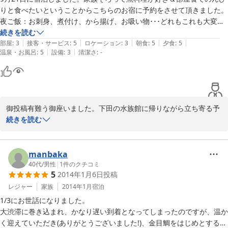
りと食べたいということからこちらのお宿に予約をさせて頂きました。

夜ご飯：お刺身、煮付け、から揚げ、お吸い物･･･どれもこれも大変に
美味しかったです。品数も量も沢山あったので、食べきることが出来ず
続きを読む
|
|
|
|
|
に申し訳なくお膳を返却に行きました。2歳の子供は伊勢海老、カンパ
部屋
:
3
接客・サービス
:
5
ロケーション
:
3
朝食
:
5
夕食
:
5
|
|
温泉・お風呂
:
5
設備
:
3
清潔さ
:
-
チ、カサゴ、金目にサザエを見て大はしゃぎで、これは？これは？と聞
いてきて、主人や私がそれは○○だよ。と教えながら楽しく食事が出来
ました＾＾

朝ご飯：朝から美味しいお味噌汁などなどを頂き、大満足でした＾＾

御投稿有難う御座いました。下田の水族館に帰りながら立ち寄る予
定だったと思いましたが楽しかったでしょうか？お嬢さんは到着時
続きを読む
露天風呂：家族3人でのんびり・ゆったりとくつろげました＾＾

には私を見て脅えている様子でしたが翌日は仲良しになれて嬉しか
ったです。又、民宿竹虎の自慢料理を食しに３人で元気に遊びに来
その他：宿から歩いていける海辺に散歩に出掛け、貝殻拾いが楽しめま
て下さい。
manbaka
した。また、海もキレイで魚やカニを見つけて楽しい散策が出来ました
40代
/
男性
|
1
件のクチコミ
＾＾

2014-09-24
5
2014年1月6日
投稿
レジャー
家族
2014年1月
宿泊
宿のお父さん・お母さんに、親切にして頂き、楽しい1泊となりまし
た。誠にありがとうございました！！
1/3にお世話になりました。

大渋滞に巻き込まれ、かなり遅い到着となってしまったのですが、温か
く迎えていただき(ありがとうございました!)、金目鯛をはじめとする美