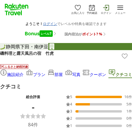
お気に入り
予約確認
ログイン
メニュー
静岡県
下田・南伊豆
磯料理と露天風呂の宿 竹虎
ふるさと納税対象
施設紹介
プラン
部屋
写真
クーポン
クチコミ
クチコミ
総合評価
5
16
件
-
4
5
件
3
1
件
2
0
件
84
件
1
0
件