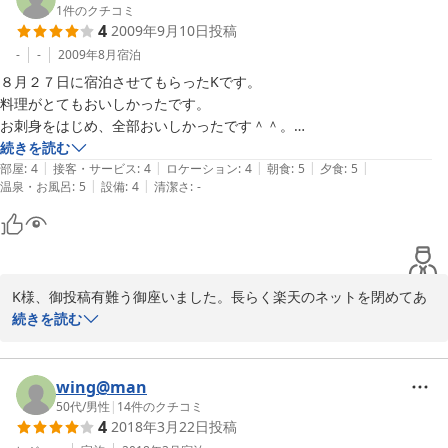
す。又、3ヶ所から「伊豆のへそ」に集まって戴き、竹虎で宴会を
1
件のクチコミ
4
2009年9月10日
投稿
される日を心待ちにしておりますから日程が決まり次第御連絡下さ
い。
-
-
2009年8月
宿泊
８月２７日に宿泊させてもらったKです。

2009-11-19
料理がとてもおいしかったです。

お刺身をはじめ、全部おいしかったです＾＾。

露天風呂も貸切が出来、ゆったり入れて、気持ちが良かったです。

続きを読む
|
|
|
|
|
部屋
:
4
接客・サービス
:
4
ロケーション
:
4
朝食
:
5
夕食
:
5
|
|
温泉・お風呂
:
5
設備
:
4
清潔さ
:
-
あの後お勧めしてもらったユウスゲ公園の方に行ってみました。

お勧めなだけあって、とてもすばらしい景色を見ることが出来、感動し
ました。

とても楽しい旅行になりました。

ありがとうございました。

K様、御投稿有難う御座いました。長らく楽天のネットを閉めてあ
また、そちらの方に旅行に行く際は、よろしくお願いします＾＾。
りましたので数年ぶりのクチコミとなりました。「ユウスゲ公園」
続きを読む
は我々も時間さえあれば何時でも行きたい岬でして、富士山は見え
ませんが伊豆半島で一番の素晴らしい景色を楽しめる場所と思って
おります。７月にはニッコウキスゲに似た「ユウスゲ」が丘の上に
wing@man
咲き誇りますのでその頃、又御出でになったら如何でしょうか？
50代
/
男性
|
14
件のクチコミ
4
2018年3月22日
投稿
2009-09-10