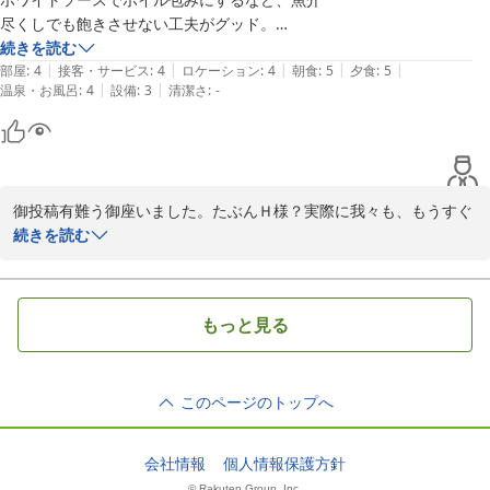
尽くしでも飽きさせない工夫がグッド。

次回はもっとアップグレードしたコースで

続きを読む
|
|
|
|
|
宿泊したい。
部屋
:
4
接客・サービス
:
4
ロケーション
:
4
朝食
:
5
夕食
:
5
|
|
温泉・お風呂
:
4
設備
:
3
清潔さ
:
-
御投稿有難う御座いました。たぶんＨ様？実際に我々も、もうすぐ
「お爺ちゃん」「お婆ちゃん」になりますので「アップグレードし
続きを読む
たコース」で田舎の民宿に又、遊びに来て下さい。私は毎日、台所
で「焼酎」をやっておりますので次回は1階に2人で降りて来て調理
台でグラスを並べましょう。
もっと見る
2011-01-05
このページのトップへ
会社情報
個人情報保護方針
© Rakuten Group, Inc.