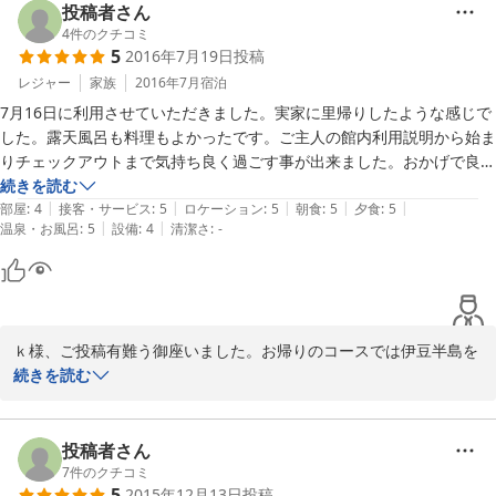
さった御様子ですので又、皆様で（6名様？）お気軽にお越し下さ
投稿者さん
い。
4
件のクチコミ
5
2016年7月19日
投稿
2016-08-08
レジャー
家族
2016年7月
宿泊
7月16日に利用させていただきました。実家に里帰りしたような感じで
した。露天風呂も料理もよかったです。ご主人の館内利用説明から始ま
りチェックアウトまで気持ち良く過ごす事が出来ました。おかげで良い
旅となりました。いろいろと有難う御座いました。帰宅後に子供がモン
続きを読む
|
|
|
|
|
ダミンの話をおもしろおかしく言っていました。それもまた良い思い出
部屋
:
4
接客・サービス
:
5
ロケーション
:
5
朝食
:
5
夕食
:
5
|
|
温泉・お風呂
:
5
設備
:
4
清潔さ
:
-
となりましたよ・・・また利用させて下さい。
ｋ様、ご投稿有難う御座いました。お帰りのコースでは伊豆半島を
あちこち廻りながら楽しい帰路となったでしょうか？又、気の向い
続きを読む
た時に皆様で「竹虎」を賑わかしにお越し下さい。「モンダミン」
をしながら庭に出て、お客様に出会う事が多々あります(*^-^*)。 

投稿者さん
7
件のクチコミ
5
2015年12月13日
投稿