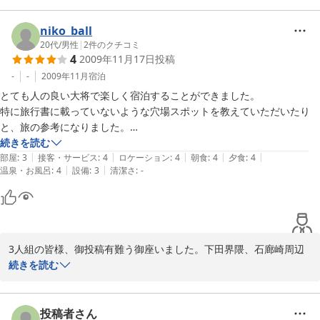
てしまいました。道路から見えるところに目立つ看板をたてていただけ
ら遅くまで弾かないでよ」とは注意したのですがその間に酔いつぶ
ると助かります。あと、駐車場の場所も。
れてしまい大変ご迷惑をお掛けしました。今後、夕食後の器楽は一
niko_ball
切禁止と致します。石廊崎から走って来た時の看板や駐車場の件で
20代
/
男性
|
2
件のクチコミ
4
2009年11月17日
投稿
すが右側（海側）が海岸空地とか言う国有地ですので色々と制約が
あるみたいですからご容赦下さい。
-
-
2009年11月
宿泊
とても人の良い大将で楽しく宿泊することができました。

2010-10-26
特に旅行書に載っていないような穴場スポットを教えていただいたり
と、旅の参考になりました。

料理も大満足です。２０代の食べ盛りの男性３人で訪れましたが、３人
続きを読む
|
|
|
|
|
とも満腹でした。お刺身に小鍋、煮物、ホイル焼き、揚げ魚などなど、
部屋
:
3
接客・サービス
:
4
ロケーション
:
4
朝食
:
4
夕食
:
4
|
|
温泉・お風呂
:
4
設備
:
3
清潔さ
:
-
とても良かったです。

とてもリーズナブルな価格なのでリピータが多いのもうなずけました。

私もまた訪れたいです。
3人組の皆様、御投稿有難う御座いました。下田界隈、石廊崎周辺
を歩き廻り、その上、早朝の星空や朝日の撮影など中身の濃い伊豆
続きを読む
周遊旅行が出来た事と推察しております。当方、休肝日が終わり10
日ぶりに「酒」を飲み始めましたので朝まで熟睡しておりまして、
まだ「ワシ座流星群」を観察しておりませんので明朝頑張ってみま
投稿者さん