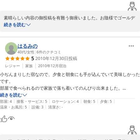
また来年、海水浴シーズンにお邪魔します。
ビックリしたのが料理の多さで、金目鯛の煮付けや伊勢海老のお刺身、
素晴らしい内容の御投稿を有難う御座いました。お陰様でゴールデ
船盛等etc…とても美味しくて感動しました。

ン・ウィークも喧噪の内に無事に終りまして、民宿の周りも「磯ひ
続きを読む
よどり」や「山ガラ」の鳴き声に包まれて普段の静寂を取戻してお
帰りに気さくな女将さんからニューサマーをお土産に頂き、旦那さんか
ります。夏場の書き入れ時までは暇を弄ぶ日々が続きますが、静か
らは西伊豆の見頃な場所も教えて貰え、また絶対お世話になりたいとて
過ぎても気が滅入りますので何時でも御気軽に「竹虎」を賑わしに
はるみの
も良いお宿です。

御出で下さい。次回は台所で焼酎でも御一緒に如何でしょうか？
40代
/
女性
|
6
件のクチコミ
5
2010年12月30日
投稿
ありがとうございました♪

2012-05-09
レジャー
家族
2010年12月
宿泊
小ぢんまりした宿なので、夕食と朝食にも手が込んでいて美味しかった
です。

部屋で食べられるので家族で落ち着いてのんびり出来ました。

子供には熱かった様ですが、露天風呂もあり、貸し切りできるので思う
続きを読む
|
|
|
|
|
存分リラックス出来ました。宿の方もやさしかったのでまた来たいで
部屋
:
4
接客・サービス
:
5
ロケーション
:
4
朝食
:
5
夕食
:
5
|
|
温泉・お風呂
:
5
設備
:
3
清潔さ
:
-
す。

ありがとうございました。

【ご利用の宿泊プラン】

竹虎オーディナリープラン★地魚活き造り付き★プラン
