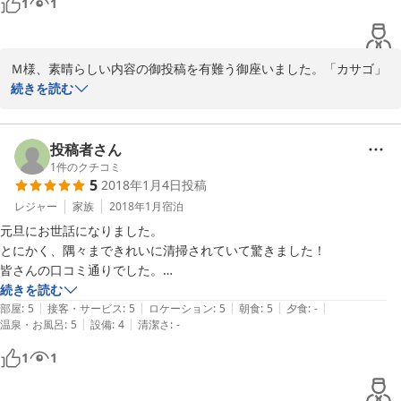
1
1
ので何とか食べきることができました。

お風呂は、露天風呂を利用させていただきましたが、岩風呂で広さも二
人では十分過ぎるほどの広さもあり、ゆっくりと入らせていただきまし
Ｍ様、素晴らしい内容の御投稿を有難う御座いました。「カサゴ」
た。

の唐揚げは皆様に好評を博しておりますが私が「焼酎」片手に台所
続きを読む
次は孫でも連れて、またお父さんとお母さんに会いに伺いたいと思いま
で揚げているからでしょうか(*^-^*)

す。

我々も夏の繁忙期も終わり今日から「夏休み」です。来年はお孫さ
楽しい旅行を、ありがとうございました。
んと一緒の御来訪をお待ちして居ります。
投稿者さん
1
件のクチコミ
2018-09-02
5
2018年1月4日
投稿
レジャー
家族
2018年1月
宿泊
元旦にお世話になりました。

とにかく、隅々まできれいに清掃されていて驚きました！

皆さんの口コミ通りでした。

寝具なども清潔感があり、とても快適に過ごせました。

続きを読む
|
|
|
|
|
露天風呂は岩風呂で趣があり、夜空を眺めながらゆっくりとつかること
部屋
:
5
接客・サービス
:
5
ロケーション
:
5
朝食
:
5
夕食
:
-
|
|
温泉・お風呂
:
5
設備
:
4
清潔さ
:
-
ができ長旅の疲れもとれました。

朝食は品数、ボリュームともにたっぷりの和定食でおいしかったです。

1
1
そして、なんといってもご主人とおかみさんの人柄が素敵です。

明るいお人柄で、元気をもらえます。
