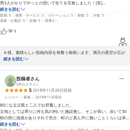
男3人がかりでやっとの思いで全てを完食しました！(笑)

お刺身も鮮度抜群！魚の目が生きていますよ〜

続きを読む
|
|
|
|
|
家庭菜園で採れたてのナス、ピーマンも最高。

部屋
:
5
接客・サービス
:
5
ロケーション
:
5
朝食
:
5
夕食
:
5
|
|
温泉・お風呂
:
5
設備
:
5
清潔さ
:
-
リピーターが付くのも頷けます。

1
特別料理を事前に竹虎さんに確認した所、繁忙期は難しいと

一度は断られましたが、前日なり宿泊数が少ないから、

「鮑の刺身位ならやるよ！」とこれまた、とても柔軟なご対応を・・・

Ｋ様、素晴らしい投稿内容を有難う御座います。満天の星空が広が
息子に鮑の刺身を食べさせてやることが出来ました。

った中に流れ星まで観測出来たとは知りませんでした。竹虎自慢の
続きを読む
本当にありがとうございます。_(._.)_

露天風呂からも十二分に堪能できますので次回は是非「仰向け」に
なって下さい(*^-^*)。御一緒に焼酎を傾ける日を楽しみにしており
夜に空一面に満点の星空！

投稿者さん
都会ではとても見る事が出来ない程の星空。

5
件のクチコミ
まるでプラネタリウムの中にいる感じで、

2019-08-13
5
2018年11月26日
投稿
時折、流れ星もスッー！スッー！と思わず、

レジャー
家族
2018年11月
宿泊
うわっ！声を出してしまいました。

宿前にある防波堤で息子と二人仰向けになって、

80になる父親と二人でお邪魔しました。

ずっとずっといつまでも見ていられる星空です。

立地としては周りに何も気の利いた施設無し、そこが良い。歩いて30
秒の所に漁港がありそれで充分。町のど真ん中に無いことくらいは承知
ご夫婦で営まれているようで、とてもアットホームな雰囲気で、

の上。

続きを読む
|
|
|
|
|