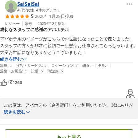
ル〈金沢中央〉、アパホテル〈金沢駅前〉の大浴殿を無料でご利用
SaiSaiSai
いただけます。ご利用の際は客室の鍵とタオルをお持ちくださいま
40代
/
女性
|
4
件のクチコミ
5
2026年1月28日
投稿
せ。引き続き快適にご満足してお過ごしいただけるよう、スタッフ
一同さらに精進してまいります。

レジャー
家族
2025年12月
宿泊
親切なスタッフに感謝のアパホテル
この度は貴重なご投稿ありがとうございました。また機会がござい
ましたら当館に足を運んで頂けますと幸いです。

アパホテルのイメージがこちらでお世話になったことで覆りました。

フロント　本島
スタッフの方々が非常に親切で一生懸命お仕事されてらっしゃいます。

大変お世話になりありがとうございました！
2025-08-16
続きを読む
|
|
|
|
|
部屋
:
5
接客・サービス
:
5
ロケーション
:
5
朝食
:
-
夕食
:
-
|
|
温泉・お風呂
:
5
設備
:
5
清潔さ
:
5
260
この度は、アパホテル〈金沢野町〉をご利用いただき、誠にありが
とうございます。

続きを読む
「親切なスタッフに感謝のアパホテル」と非常に有難いお言葉をい
ただき、至上の幸せを感じております。さらにスタッフの対応でア
パホテルのイメージまで覆すことができ、大変嬉しく思います。お
もっと見る