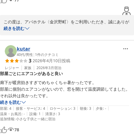
誠にありがとうございました。

お客様のまたのご来館を、スタッフ一同心より

お待ちしております。

この度は、アパホテル〈金沢野町〉をご利用いただき、誠にありが
フロント　富沢
とうございます。 

続きを読む
また、ご朝食につきましてもお褒めのお言葉をいただき、スタッフ
アパホテル〈金沢野町〉
一同大変嬉しく思います。

2026-02-28
kutar
なお、お客様のおっしゃる通り当館には大浴殿がございませんが、
40代
/
男性
|
1
件のクチコミ
3
2026年4月10日
投稿
アパホテル〈金沢中央〉およびアパホテル〈金沢駅前〉の大浴殿
を、 3時間無料でご案内しております。 ご利用の際は、客室にござ
レジャー
家族
2026年3月
宿泊
部屋ごとにエアコンがあると良い
いますアメニティ、タオル、カードキーをお持ちの上、お出かけく
ださいませ。

廊下が暖房効きすぎでめちゃくちゃ暑かったです。

部屋に個別のエアコンがないので、窓を開けて温度調節してました。

今後も多くの方に選ばれるホテルになれるよう取り組んで参りま
それ以外は良かったです。
す。

続きを読む
お客様のまたのご来館をスタッフ一同、心よりお待ち申し上げてお
|
|
|
|
|
部屋
:
4
接客・サービス
:
4
ロケーション
:
3
朝食
:
3
夕食
:
-
ります。

|
|
温泉・お風呂
:
-
設備
:
1
清潔さ
:
3
追加情報
:
小さな子供と一緒に宿泊
フロント　新倉
78