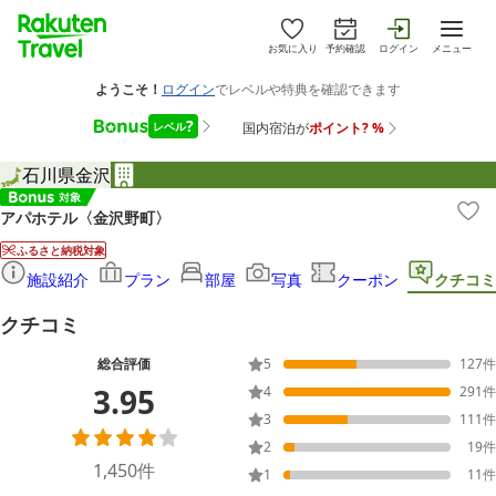
お気に入り
予約確認
ログイン
メニュー
石川県
金沢
アパホテル〈金沢野町〉
ふるさと納税対象
施設紹介
プラン
部屋
写真
クーポン
クチコミ
クチコミ
総合評価
5
127
件
3.95
4
291
件
3
111
件
2
19
件
1,450
件
1
11
件