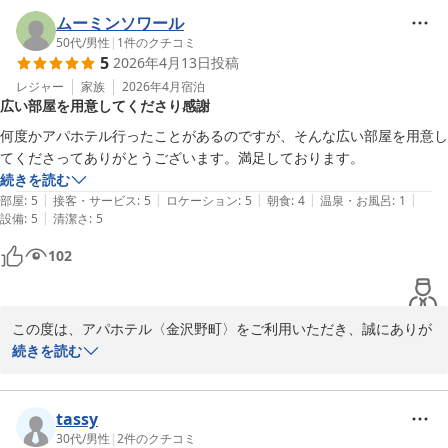
ムーミンソワール
ご朝食に関しまして、お褒めのお言葉をいただき、スタッフ一同大
50代
/
男性
|
1
件のクチコミ
5
2026年4月13日
投稿
変嬉しく存じます。当館の一階にございます、「レストラン七草」
では、北陸の食材を利用した和洋定食またはビュッフェをご提供し
レジャー
家族
2026年4月
宿泊
広い部屋を用意してくださり感謝
ております。当館ご宿泊の際は、ぜひ、ご利用くださいませ。

何度かアパホテル行ったことがあるのですが、そんな広い部屋を用意し
この度は、お忙しい中、ご投稿していただき、誠にありがとうござ
てくださってありがとうございます。満足しております。
います。今後もお客様にお選びいただけるホテルとなりますよう、
続きを読む
サービス向上に励んで参ります。お客様のまたのご来館を心よりお
|
|
|
|
|
部屋
:
5
接客・サービス
:
5
ロケーション
:
5
朝食
:
4
温泉・お風呂
:
1
待ちしております。

|
設備
:
5
清潔さ
:
5
102
フロント　富沢

この度は、アパホテル〈金沢野町〉をご利用いただき、誠にありが
とうございます。

続きを読む
数あるホテルの中から、大切なお三方でのご旅行に私共をお選びい
アパホテル〈金沢野町〉
ただき、大変光栄に存じます。

2026-04-18
お部屋の広さにご満足いただけたとのこと、私共も安心いたしまし
tassy
た。ご家族様でのご利用でも、皆様がリラックスしてお過ごしいた
30代
/
男性
|
2
件のクチコミ