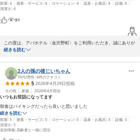
|
|
|
|
|
部屋
:
4
接客・サービス
:
4
ロケーション
:
4
温泉・お風呂
:
4
設備
:
4
アパホテル〈金沢野町〉
清潔さ
:
4
2026-05-02
91
この度は、アパホテル〈金沢野町〉をご利用いただき、誠にありが
とうございます。

続きを読む
数あるホテルの中から当館をお選びいただきました事、重ねてお礼
申し上げます。

2人の孫の後じいちゃん
お部屋の清潔さやベッドの寝心地につきまして、ご満足いただけた
70代
/
男性
|
4
件のクチコミ
5
2026年4月29日
投稿
ご様子が伺え、大変光栄に存じます。

また、駐車場につきましてもお役に立てたようで安心いたしまし
その他
家族
2026年4月
宿泊
いつもお世話になってます
た。

今後も快適にお過ごしいただける空間づくりと、よりご満足いただ
続きを読む
けるサービスの提供に努めてまいります。

|
|
|
|
|
部屋
:
5
接客・サービス
:
5
ロケーション
:
5
温泉・お風呂
:
3
設備
:
3
清潔さ
:
5
追加情報
:
高齢者と一緒に宿泊
お忙しい中、ご滞在のご感想をお寄せいただき、ありがとうござい
ます。
