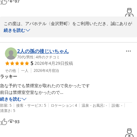
97
お客様のまたのご利用を、スタッフ一同心よりお待ち申し上げてお
ります。

この度は、アパホテル〈金沢野町〉をご利用いただき、誠にありが
フロント　北野
とうございます。

続きを読む
アパホテル〈金沢野町〉
また、お忙しい中クチコミをお寄せいただきましたこと、心より感
謝申し上げます。

2026-05-01
2人の孫の後じいちゃん
朝食のスタイルにつきまして、「バイキングだったら良かった」と
70代
/
男性
|
4
件のクチコミ
5
2026年4月29日
投稿
の貴重なご意見をありがとうございます。

その他
一人
2026年4月
宿泊
ラッキー
当館の朝食は、ご宿泊のお客様の人数や予約状況に合わせて、バイ
キング形式、またはお一人様ずつのセットメニュー形式にてご提供
急な予約でも禁煙室が取れたので良かったです

させていただいております。バイキングを楽しみにされていた中、
前日は禁煙室空室なかったので…
ご期待に沿えない形となりましたこと、私共も大変心苦しく存じま
続きを読む
す。

|
|
|
|
|
部屋
:
5
接客・サービス
:
5
ロケーション
:
4
温泉・お風呂
:
-
設備
:
-
清潔さ
:
5
今後は、より明確な情報提供や、セットメニュー時でもご満足いた
93
だけるボリューム・内容の充実に努めてまいる所存です。お客様の
またのご来館を、スタッフ一同心よりお待ち申し上げております。
