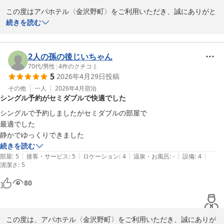
この度はアパホテル〈金沢野町〉をご利用いただき、誠にありがと
フロント片桐
うございます。

続きを読む
アパホテル〈金沢野町〉
前日の時点ではご希望の禁煙室が満室であったとのこと、ご心配を
2026-04-29
おかけいたしました。当日にタイミングよくお部屋を無事にご用意
でき、私共も心から嬉しく存じます。禁煙室での滞在が、お客様の
2人の孫の後じいちゃん
旅の疲れを癒やす一助となりましたならば幸いです。

70代
/
男性
|
4
件のクチコミ
5
2026年4月29日
投稿
この度は貴重なご意見をお寄せいただき

その他
一人
2026年4月
宿泊
シングル予約がセミダブルで快適でした
ありがとうございます。お客様に再度お目にかかれる日を心よりお
待ちしております。

シングルで予約しましたがセミダブルの部屋で

最適でした

フロント　片桐
静かでゆっくりできました
続きを読む
アパホテル〈金沢野町〉
|
|
|
|
|
部屋
:
5
接客・サービス
:
5
ロケーション
:
4
温泉・お風呂
:
-
設備
:
4
2026-04-29
清潔さ
:
5
80
この度は、アパホテル〈金沢野町〉をご利用いただき、誠にありが