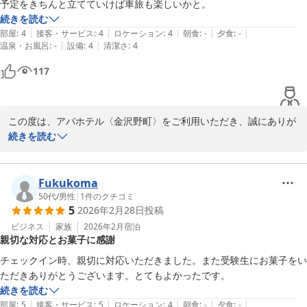
予定をきちんと立てていけば車旅も楽しいかと。
フロント　葛巻
続きを読む
|
|
|
|
|
部屋
:
4
接客・サービス
:
4
ロケーション
:
4
朝食
:
-
夕食
:
-
アパホテル〈金沢野町〉
|
|
温泉・お風呂
:
-
設備
:
4
清潔さ
:
4
2026-04-02
117
この度は、アパホテル〈金沢野町〉をご利用いただき、誠にありが
とうございます。

続きを読む
お値段以上にお得とのお言葉をいただき、大変光栄でございます。

また、系列のアパホテル〈金沢中央〉の大浴殿もお楽しみいただけ
たようでなによりでございます。

Fukukoma
この度はお忙しい中ご投稿くださりありがとうございます。

50代
/
男性
|
1
件のクチコミ
5
2026年2月28日
投稿
お客様のまたのご来館をスタッフ一同、心よりお待ち申し上げてお
ります。

ビジネス
家族
2026年2月
宿泊
親切な対応とお菓子に感謝
フロント　原
チェックイン時、親切に対応いただきました。また受験生にお菓子をい
ただきありがとうございます。とてもよかったです。
アパホテル〈金沢野町〉
続きを読む
2026-03-18
|
|
|
|
|
部屋
:
5
接客・サービス
:
5
ロケーション
:
4
朝食
:
-
夕食
:
-