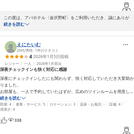
アパホテル〈金沢野町〉
2026-04-11
この度は、アパホテル〈金沢野町〉をご利用いただき、誠にありが
とうございました。

続きを読む
しかしながら、館内の空調に関しましてご不快な思いをさせてしま
いましたこと、深くお詫び申し上げます。

えにたいむ
特に廊下の暖房が強く、お部屋でも窓を開けての調節を強いてしま
20代
/
男性
|
1
件のクチコミ
4
2026年1月5日
投稿
いましたこと、心苦しく拝読いたしました。

当館の空調は全館一括管理となっており、温度設定自体はお部屋ご
レジャー
一人
2026年1月
宿泊
深夜チェックインも快く対応に感謝
とに変更いただけない仕様でございます。

深夜にチェックインしたにも関わらず、快く対応していただき大変助か
ご案内が不足しており誠に恐縮ながら、お部屋の枕元にございます
りました。

スイッチにて、風量を「弱・中・強・切」の4段階に調節いただく
お部屋も、一人で予約していたはずが、広めのツインルームを用意して
ことが可能でございます。 暑さを感じられた際には「切」にしてい
いただいておりました。

続きを読む
ただくことで、多少の緩和が図れたかと存じますが、

|
|
|
|
|
繁華街からの利便性も良く、大変素晴らしい宿泊体験ができました。
部屋
:
4
接客・サービス
:
5
ロケーション
:
3
温泉・お風呂
:
-
設備
:
4
清潔さ
私どもの説明が行き届かず、ご不便をおかけしましたことを重ねて
:
4
お詫び申し上げます。

338
今回いただいた廊下の温度管理に関するご指摘は、すぐに社内で共