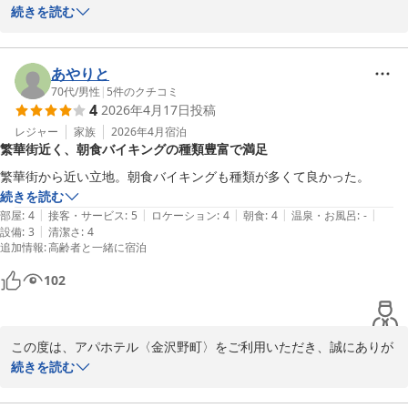
とうございます。

続きを読む
ご予約のシングルルームから、当日の状況によりお部屋をアップグ
レードしてご案内させていただきましたが、ごゆっくりお過ごしい
あやりと
ただけた様子を伺い、大変嬉しく存じます。

70代
/
男性
|
5
件のクチコミ
4
2026年4月17日
投稿
これからも快適な滞在を提供できるよう、細やかなサービスを追求
レジャー
家族
2026年4月
宿泊
繁華街近く、朝食バイキングの種類豊富で満足
してまいります。

お近くへお越しの際は、ぜひまた当ホテルをご指名いただけますと
繁華街から近い立地。朝食バイキングも種類が多くて良かった。
幸いです。

続きを読む
|
|
|
|
|
部屋
:
4
接客・サービス
:
5
ロケーション
:
4
朝食
:
4
温泉・お風呂
:
-
この度は貴重なご意見ありがとうございます。

|
設備
:
3
清潔さ
:
4
追加情報
:
高齢者と一緒に宿泊
フロント　片桐
アパホテル〈金沢野町〉
102
2026-04-29
この度は、アパホテル〈金沢野町〉をご利用いただき、誠にありが
とうございます。

続きを読む
また、数あるホテルの中から当館をお選びいただきましたこと、重
ねて御礼申し上げます。
