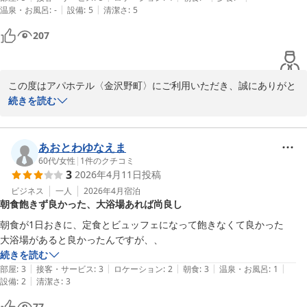
|
|
温泉・お風呂
:
-
設備
:
5
清潔さ
:
5
207
この度はアパホテル〈金沢野町〉にご利用いただき、誠にありがと
うございます。

続きを読む
また、数あるホテルの中から当館をお選びいただきましたこと、重
ねて御礼申し上げます。

あおとわゆなえま
スタッフの対応につきましてお褒めのお言葉を

60代
/
女性
|
1
件のクチコミ
3
2026年4月11日
投稿
いただき、一同大変励みとなっております。

大切なお子様の受験という節目に際し、

ビジネス
一人
2026年4月
宿泊
朝食飽きず良かった、大浴場あれば尚良し
私どものおもてなしが少しでも力添えとなりましたなら、これほど
嬉しいことはございません。

朝食が1日おきに、定食とビュッフェになって飽きなくて良かった

大浴場があると良かったんですが、、
今後もより一層、お客様に快適にお過ごしいただけるホテルを目指
続きを読む
し、サービスの向上に努めて参ります。

|
|
|
|
|
部屋
:
3
接客・サービス
:
3
ロケーション
:
2
朝食
:
3
温泉・お風呂
:
1
|
設備
:
2
清潔さ
:
3
この度はお忙しい中、ご投稿していただき、

77