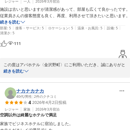
お客様のまたのご来館を、スタッフ一同心よりお待ちしておりま
レジャー
一人
2026年3月
宿泊
す。

施設は古いと思いますが清潔感があって、部屋も広くて良かったです。
従業員さんの接客態度も良く、再度、利用させて頂きたいと思います。
フロント　山本
続きを読む
|
|
|
|
|
部屋
:
5
接客・サービス
:
5
ロケーション
:
5
温泉・お風呂
:
5
設備
:
5
アパホテル〈金沢野町〉
清潔さ
:
5
2026-04-09
111
この度はアパホテル〈金沢野町〉にご利用いただき、誠にありがと
うございます。

続きを読む
また、数あるホテルの中から当館をお選びいただきましたこと、重
ねて御礼申し上げます。

ナカナカナカ
お客様からの高評価がスタッフ一同、大変励みとなっております。

40代
/
男性
|
2
件のクチコミ
4
2026年4月2日
投稿
現状に満足せず、今後もより一層、お客様に快適にお過ごしいただ
けるホテルを目指し、サービスの向上に努めて参ります。

レジャー
家族
2026年3月
宿泊
空調以外は綺麗なホテルで満足
この度はお忙しい中、ご投稿していただき、

家族でビジネスホテルに宿泊しました。

誠にありがとうございました。

ホテルがキレイで満足でした。
