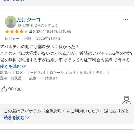
観光やビジネス両方に利用しやすいホテルです。

ただきました事、重ねてお礼申し上げます。当館のスタッフの対応
や客室に関しましてお褒めの言葉をいただき、大変嬉しく存じま
す。

たけジーコ
40代
/
男性
|
2
件のクチコミ
4
2025年8月16日
投稿
当館の朝食は日毎に定食・ビュッフェと形式が変わります。どちら
も、北陸の新鮮な食材を使用しており、体に優しい無添加調理でご
レジャー
家族
2025年8月
宿泊
提供しております。朝食に関しまして、ご不明点等がございました
アパホテルの割には部屋が広く良かった！

ら、お気軽にフロントスタッフにお問い合わせください。今後もお
ここのアパは大浴場がないのが欠点だが、近隣のアパホテル2件の大浴
客様にえらんでいただけるホテルであり続けますよう精進して参り
場を無料で利用する事が出来、車で行っても駐車料金も無料で行けるの
ます。

続きを読む
|
|
|
|
|
部屋
:
5
接客・サービス
:
4
ロケーション
:
3
朝食
:
3
夕食
:
-
この度は、お忙しい中ご投稿くださりありがとうございます。お客
|
|
温泉・お風呂
:
-
設備
:
3
清潔さ
:
-
様のご来館を心よりお待ちしております。　フロント　富沢
138
2025-08-24
この度はアパホテル〈金沢野町〉をご利用いただき、誠にありがと
うございます。

続きを読む
お部屋の広さについてお褒めのお言葉を頂戴でき大変売嬉しく思い
ます。ご投稿にございます通り、当館にご宿泊のお客様はアパホテ