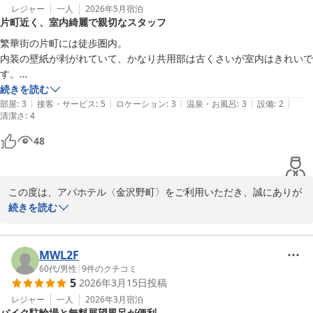
レジャー
一人
2026年5月
宿泊
片町近く、室内綺麗で親切なスタッフ
繁華街の片町には徒歩圏内。

内装の壁紙が剥がれていて、かなり共用部は古くさいが室内はきれいで
す。

スタッフの方がとても親切で、バイク駐車場の件で配慮してもらい、有
続きを読む
|
|
|
|
|
難かったです。
部屋
:
3
接客・サービス
:
5
ロケーション
:
3
温泉・お風呂
:
3
設備
:
2
清潔さ
:
4
48
この度は、アパホテル〈金沢野町〉をご利用いただき、誠にありが
とうございます。

続きを読む
壁紙の剥がれで、ご迷惑をおかけし、大変申し訳ございません。該
当箇所に関しましては、確認させていただきます。

MWL2F
また、スタッフへのお褒めのお言葉を賜り、スタッフ一同嬉しく存
60代
/
男性
|
9
件のクチコミ
5
2026年3月15日
投稿
じます。

現状に満足せず、常に向上心を持ち、より良いホテルづくりに努め
レジャー
一人
2026年3月
宿泊
バイク駐輪場と無料展望風呂が便利