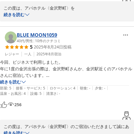
有し、設定温度の適正化に努めてまいります。

この度は、アパホテル〈金沢野町〉を

この度は貴重なご意見をいただきありがとうございます。お客様の
ご利用頂き、誠にありがとうございます。

続きを読む
またのお越しを、スタッフ一同心よりお待ちしております。

深夜のご到着でお疲れのところ、私どもの対応がお役に立てたので
フロント　原
あれば幸いです。

BLUE MOON1059
アパホテル〈金沢野町〉
また、お部屋につきましても、ゆったりとお過ごしいただけたご様
40代
/
男性
|
10
件のクチコミ
2026-04-10
5
2025年8月24日
投稿
子を伺い、大変嬉しく存じます。

当ホテルは繁華街からのアクセスも良く、多くのビジネス・観光の
レジャー
一人
2025年8月
宿泊
お客様にご好評をいただいております。

今回、ビジネスで利用しました。

これからもお客様に「素晴らしい宿泊体験」をご提供できるよう、
年に1度の金沢出張の際は、金沢野町さんか、金沢駅近くのアパホテル
スタッフ一同努めてまいります。

さんに宿泊しています。

またのお越しを、心よりお待ち申し上げております。

清掃が行き渡っており、清潔で尚且つ快適な時間を過ごす事ができるホ
続きを読む
|
|
|
|
|
テルです。

部屋
:
5
接客・サービス
:
5
ロケーション
:
4
朝食
:
-
夕食
:
-
フロント　山本
|
|
温泉・お風呂
:
4
設備
:
5
清潔さ
:
-
スタッフの方がとても親切で優しく、朝食時もとても気持ちの良い挨拶
をしてくださいます。

アパホテル〈金沢野町〉
256
2026-01-05
只、朝食がとても豪華になりすぎて…以前のようにバイキング形式の方
が個人的に気楽だったかなと思います。

この度は、アパホテル〈金沢野町〉のご宿泊いただきまして誠にあ
りがとうございます。また、数あるホテルの中から当館をお選びい
続きを読む