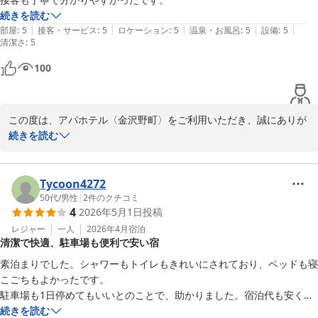
ペースに5台ほどお停めできるスペースを設けておりますが、バイ
続きを読む
クイベント期間（特定日）は無料開放スペースは封鎖しすべて有料
|
|
|
|
|
部屋
:
5
接客・サービス
:
5
ロケーション
:
5
温泉・お風呂
:
5
設備
:
5
清潔さ
でご案内しております。いずれも完全先着順でのご案内となってお
:
5
ります。バイクイベント期間（特定日）の運営方法は、お日にちが
100
近くなりましたら公式ホームページをご確認ください。また、当館
は大浴殿がございませんが、片町にございますアパホテル〈金沢中
央〉の大浴殿を3時間無料でご利用いただけます。ご利用の際は、
この度は、アパホテル〈金沢野町〉をご利用いただき、誠にありが
カードキーと客室のアメニティ類をお持ちになってご利用ください
とうございます。

続きを読む
ませ。

次回お越しの際には、すべての面で「便利」と感じていただけるよ
スタッフの対応についてお褒めの言葉をいただき、心より感謝申し
う、スタッフ一同改善に努めます。

上げます。

Tycoon4272
これからも快適なご滞在を提供できるよう、更なるサービスの向上
50代
/
男性
|
2
件のクチコミ
この度は、お忙しい中、貴重なご感想をご投稿していただき、誠に
4
2026年5月1日
投稿
に努めてまいります。

ありがとうございます。

レジャー
一人
2026年4月
宿泊
またのご来館を心よりお待ちしております。

清潔で快適、駐車場も便利で安い宿
この度は、お忙しい中貴重なご投稿をいただき、誠にありがとうご
ざいます。

フロント　富沢
素泊まりでした。シャワーもトイレもきれいにされており、ベッドも寝
お客様のまたのご来館を心よりお待ちしております。

こごちもよかったです。

アパホテル〈金沢野町〉
駐車場も1日停めてもいいとのことで、助かりました。宿泊代も安くつ
2026-03-15
いてるのでまた利用したいと思いました。
続きを読む