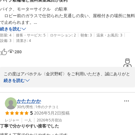
てまいります。

この度は、お忙しい中のご投稿、誠にありがとうございます。

バイク、モーターサイクル　の駐車

またのご来館を心よりお待ち申し上げております。

　ロビー前のガラスで仕切られた見通しの良い、屋根付きの場所に無料
で止められます。

フロント　葛巻
　荷物が多くてもエレベーターも近く、大変便利です。

続きを読む
|
|
|
|
|
風呂　大浴場はありませんが、片町アパホテルのサウナ付き展望風呂が
部屋
:
4
接客・サービス
:
5
ロケーション
:
2
朝食
:
3
温泉・お風呂
:
3
アパホテル〈金沢野町〉
|
設備
:
3
清潔さ
:
4
無料で入浴出来ます。

2026-06-01
　歩いて15分くらいですが、夕食がてら、繁華街へ行くので、好都合
280
です。

　帰りにコンビニもあります。
この度はアパホテル〈金沢野町〉をご利用いただき、誠にありがと
うございます。

続きを読む
また、数あるホテルの中から当館をお選びいただきました事、重ね
てお礼申し上げます。

ご宿泊に関しまして、お褒めのお言葉をいただき、スタッフ一同大
かたたかか
変嬉しく存じます。

30代
/
男性
|
1
件のクチコミ
5
2026年5月2日
投稿
接客・サービス面において、満点の評価をいただいたことはスタッ
レジャー
一人
2026年5月
宿泊
丁寧で分かりやすい接客でした
フの励みになります。またバイクの駐輪場に関しましてもお褒めの
お言葉をいただき、ありがとうございます。通常日は、無料開放ス