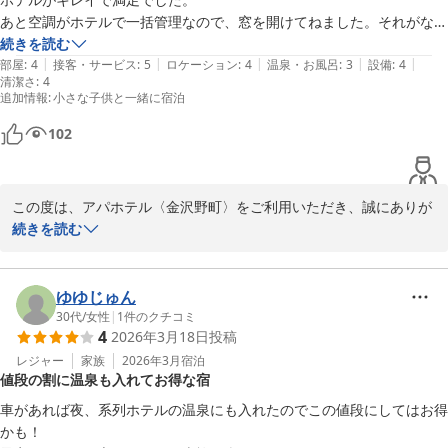
お客様のまたのご来館を、スタッフ一同心より

あと空調がホテルで一括管理なので、窓を開けてねました。それがなけ
お待ちしております。

れば最高です。
続きを読む
|
|
|
|
|
部屋
:
4
接客・サービス
:
5
ロケーション
:
4
温泉・お風呂
:
3
設備
:
4
清潔さ
フロント　葛巻
:
4
追加情報
:
小さな子供と一緒に宿泊
アパホテル〈金沢野町〉
102
2026-04-02
この度は、アパホテル〈金沢野町〉をご利用いただき、誠にありが
とうございます。

続きを読む
また、数あるホテルの中から当館をお選びいただきましたこと、重
ねてお礼申し上げます。

「キレイで満足」との言葉が大変励みになります。

ゆゆじゅん
しかしながら、空調の一括管理に関しまして、お客様が窓を開けて
30代
/
女性
|
1
件のクチコミ
4
2026年3月18日
投稿
おやすみをとられましたこと、心苦しく存じます。

お客様のお声をもとにお客様に、より快適にお寛ぎいただけるよ
レジャー
家族
2026年3月
宿泊
値段の割に温泉も入れてお得な宿
う、スタッフ一同、精進してまいります。

この度はお忙しい中ご投稿下さりありがとうございます。

車があれば夜、系列ホテルの温泉にも入れたのでこの値段にしてはお得
お客様のまたのご来館を心よりお待ちしております。

かも！
