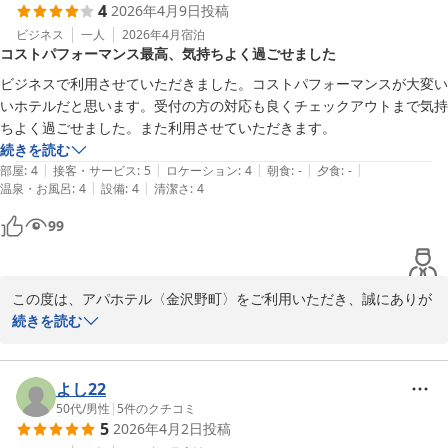
4
2026年4月9日
投稿
だける空間を提供できたのであれば、これ以上の喜びはございませ
ん。

ビジネス
一人
2026年4月
宿泊
コストパフォーマンス最高、気持ちよく過ごせました
お客様からいただいたお言葉を励みに、今後も清潔で心地よいホテ
ルづくりに励んでまいります。また皆様でお越しいただける日を、
ビジネスで利用させていただきました。コストパフォーマンスが大変い
スタッフ一同心よりお待ちしております。

いホテルだと思います。受付の方の対応も良くチェックアウトまで気持
フロント　本島
ちよく過ごせました。また利用させていただきます。
続きを読む
アパホテル〈金沢野町〉
|
|
|
|
|
部屋
:
4
接客・サービス
:
5
ロケーション
:
4
朝食
:
-
夕食
:
-
2026-04-13
|
|
温泉・お風呂
:
4
設備
:
4
清潔さ
:
4
99
この度は、アパホテル〈金沢野町〉をご利用いただき、誠にありが
とうございます。

続きを読む
また、受付スタッフの対応につきましてもお褒めいただき、心より
感謝申し上げます。

よし22
これからもお客様に「また利用したい」と思っていただけるよう、
50代
/
男性
|
5
件のクチコミ
5
2026年4月2日
投稿
より一層のサービス向上に努めて参ります。
