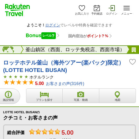
お気に入り
予約確認
ログイン
メニュー
プサン）
海外
釜山鎮区（西面、ロッテ免税店、西面市場）
ロッテホテル釜山（海外ツアー(楽パック)限定）
(LOTTE HOTEL BUSAN)
ホテルランク
5.00
お客さまの声(
316
件)
施設情報
プランを探す
写真・動画
地図
LOTTE HOTEL BUSANの
クチコミ・お客さまの声
5.00
総合評価