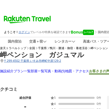
国内宿泊
交通＋宿
レンタカー
高速バス・ツア
楽天トラベルトップ
全国
千葉県
鴨川・勝浦・御宿・養老渓谷
岬ペンション
岬ペンション ガジュマル
〒
299-4502 千葉県 いすみ市岬町中原129-2
施設紹介
プラン一覧
部屋一覧
写真・動画
(5)
地図・アクセス
お客さまの
クチコミ
総合評価
5
0
件
-
4
0
件