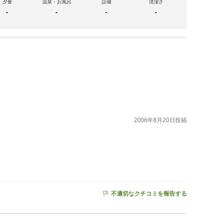
夕食
温泉・お風呂
設備
清潔さ
-
-
-
-
2006年8月20日
投稿
不適切なクチコミを報告する