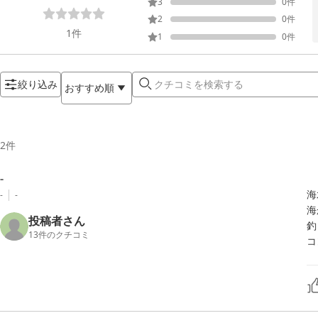
3
0
件
2
0
件
1
件
1
0
件
絞り込み
おすすめ順
2
件
-
海
-
-
海
投稿者さん
釣
13
件のクチコミ
コ