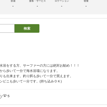
部屋
接客・サービス
ロケーション
朝食
-
-
-
-
検索
水浴をする方、サーファーの方には絶対お勧め！！！

から歩いて一分で海水浴場になります。

りも出来ます。釣り餌も歩いて一分で買えます。

ンビニも歩いて一分です。(持ち込みＯＫ)

5