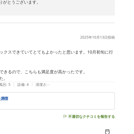
がとうございます。

の質には特に力を入れておりますので、「美味しい食事」
ーを満喫されるご滞在のお役に立てたのであれば何よりで
2025年10月13日
投稿
ックスできていてとてもよかったと思います。10月初旬に行


できるので、こちらも満足度が高かったです。

た。
|
|
風呂
:
5
設備
:
4
清潔さ
:
-
を満喫
不適切なクチコミを報告する