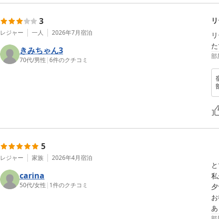
3
リ
レジャー
一人
2026年7月
宿泊
リ
た
きみちゃん3
部
70代
/
男性
|
6
件のクチコミ
5
レジャー
家族
2026年4月
宿泊
と
carina
私
50代
/
女性
|
1
件のクチコミ
夕
お
あ
部