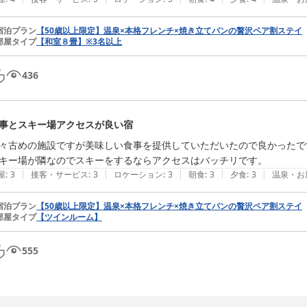
宿泊プラン
【50歳以上限定】温泉×本格フレンチ×焼き立てパンの贅沢ペア割ステイ
部屋タイプ
【和室８畳】※3名以上
436
事とスキー場アクセスが良い宿
々古めの施設ですが美味しい食事を提供していただいたので良かったです
キー場が隣なのでスキーをするならアクセスはバッチリです。
|
|
|
|
|
屋
:
3
接客・サービス
:
3
ロケーション
:
3
朝食
:
3
夕食
:
3
温泉・お
宿泊プラン
【50歳以上限定】温泉×本格フレンチ×焼き立てパンの贅沢ペア割ステイ
部屋タイプ
【ツインルーム】
555