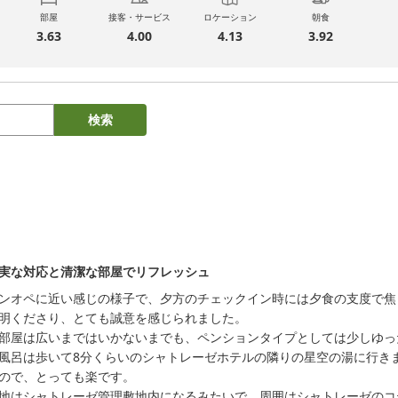
部屋
接客・サービス
ロケーション
朝食
3.63
4.00
4.13
3.92
検索
実な対応と清潔な部屋でリフレッシュ
ンオペに近い感じの様子で、夕方のチェックイン時には夕食の支度で焦
明くださり、とても誠意を感じられました。

部屋は広いまではいかないまでも、ペンションタイプとしては少しゆっ
風呂は歩いて8分くらいのシャトレーゼホテルの隣りの星空の湯に行きま
ので、とっても楽です。

地はシャトレーゼ管理敷地内になるみたいで、周囲はシャトレーゼのコ