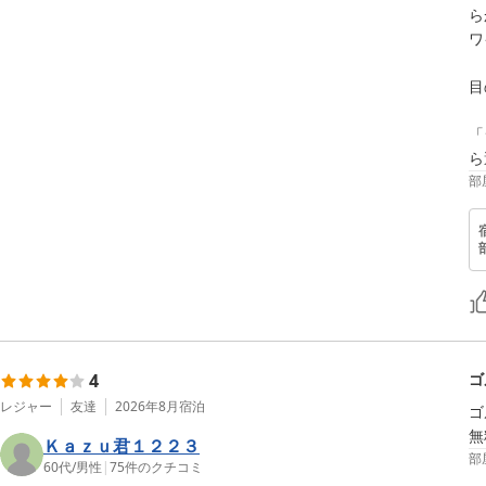
ら
ワ
目
「
ら
部
4
ゴ
レジャー
友達
2026年8月
宿泊
ゴ
Ｋａｚｕ君１２２３
部
60代
/
男性
|
75
件のクチコミ