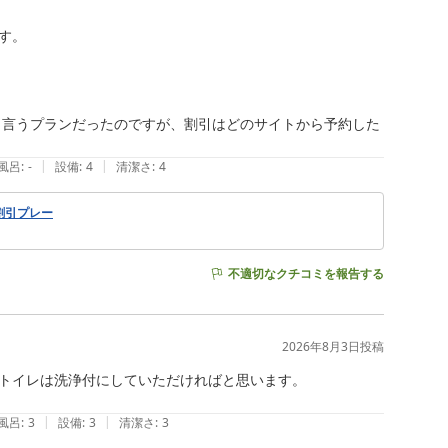
。

と言うプランだったのですが、割引はどのサイトから予約した
|
|
風呂
:
-
設備
:
4
清潔さ
:
4
割引プレー
不適切なクチコミを報告する
2026年8月3日
投稿
トイレは洗浄付にしていただければと思います。

|
|
風呂
:
3
設備
:
3
清潔さ
:
3