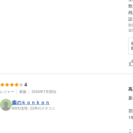
散
残
設
部
追
4
高
レジャー
家族
2026年7月
宿泊
夏
森のｋｏｎｋｏｎ
60代
/
女性
|
22
件のクチコミ
雰
1
こ