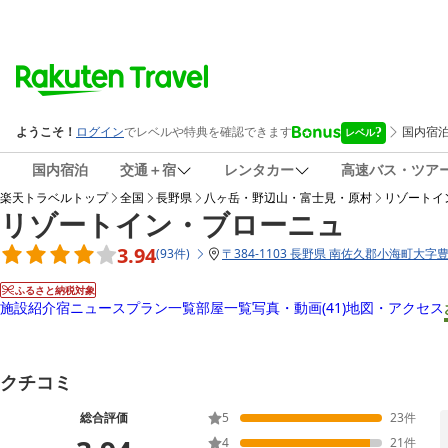
国内宿泊
交通＋宿
レンタカー
高速バス・ツア
楽天トラベルトップ
全国
長野県
八ヶ岳・野辺山・富士見・原村
リゾートイ
リゾートイン・ブローニュ
3.94
(
93
件
)
〒
384-1103 長野県 南佐久郡小海町大字豊里
ふるさと納税対象
施設紹介
宿ニュース
プラン一覧
部屋一覧
写真・動画
(41)
地図・アクセス
クチコミ
総合評価
5
23
件
4
21
件