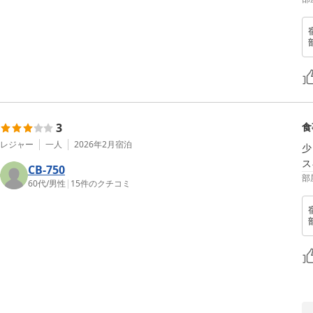
3
食
レジャー
一人
2026年2月
宿泊
少
ス
CB-750
部
60代
/
男性
|
15
件のクチコミ