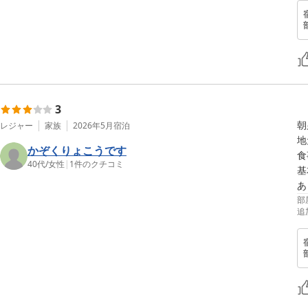
3
朝
レジャー
家族
2026年5月
宿泊
地
かぞくりょこうです
食
40代
/
女性
|
1
件のクチコミ
基
あ
部
追