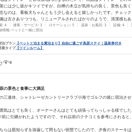
策には少し坂がキツイですが、白樺の木立が気持ちの良く、景色も良く
念なのは、看板犬ちゃんともう少し会えると嬉しかったです。チェック
備は古さありつつも、リニューアルされたばかりのようで、清潔感もあ
|
|
|
|
|
屋
:
4
接客・サービス
:
3
ロケーション
:
5
温泉・お風呂
:
3
設備
:
4
加情報
:
ペットと一緒に宿泊
宿泊プラン
【ペットと泊まる素泊まり】自由に過ごす高原ステイ｜温泉券付き
部屋タイプ
【ツインルーム】
9
原の景色と食事に大満足
の三連休、シャトレーゼカントリークラブ小海でゴルフの後に宿泊させ
囲気はとても良く、オーナーさんはとても頑張ってらっしゃる様でした。
年前に引継がれたようですので、それ以前のクチコミを参考にされると、
ちらは親知らずを抜歯して間もない状態でしたので、夕食のステーキは