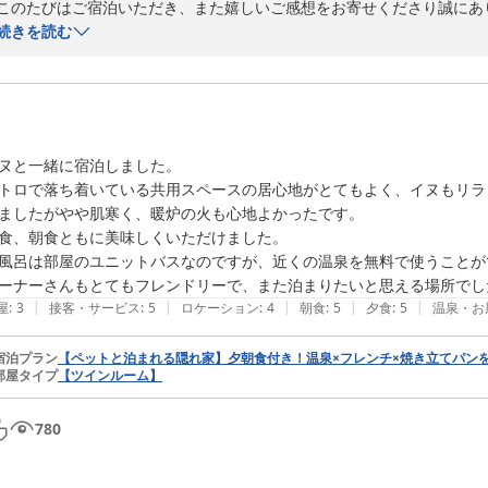
このたびはご宿泊いただき、また嬉しいご感想をお寄せくださり誠にあり
続きを読む
施設につきましては年数を重ねておりますが、その分、清潔さとお食事
とのお言葉をいただけて大変嬉しく存じます。

スキー場へのアクセスの良さも、当館の大きな魅力のひとつです。スキ
す。

ヌと一緒に宿泊しました。

トロで落ち着いている共用スペースの居心地がとてもよく、イヌもリラ
ぜひまたスキーシーズンに、そして季節を変えてもお越しくださいませ。
ましたがやや肌寒く、暖炉の火も心地よかったです。

またのご来館を心よりお待ちしております。
食、朝食ともに美味しくいただけました。

リゾートイン・ブローニュ
風呂は部屋のユニットバスなのですが、近くの温泉を無料で使うことが
ーナーさんもとてもフレンドリーで、また泊まりたいと思える場所でし
2026-03-03
|
|
|
|
|
屋
:
3
接客・サービス
:
5
ロケーション
:
4
朝食
:
5
夕食
:
5
温泉・お
宿泊プラン
【ペットと泊まれる隠れ家】夕朝食付き！温泉×フレンチ×焼き立てパン
部屋タイプ
【ツインルーム】
780