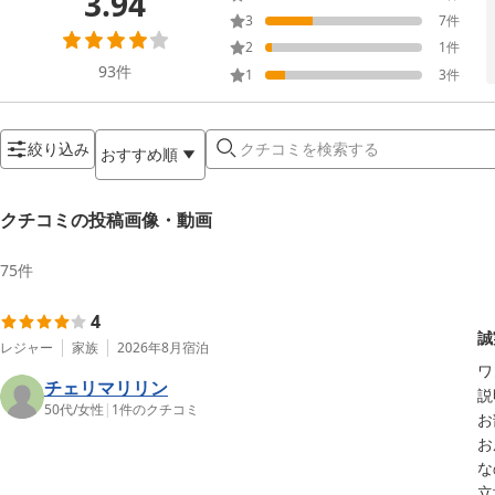
3.94
3
7
件
2
1
件
93
件
1
3
件
絞り込み
おすすめ順
クチコミの投稿画像・動画
75
件
4
誠
レジャー
家族
2026年8月
宿泊
ワ
チェリマリリン
説
50代
/
女性
|
1
件のクチコミ
お
お
な
立