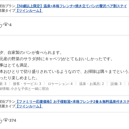
宿泊プラン
【50歳以上限定】温泉×本格フレンチ×焼き立てパンの贅沢ペア割ステイ
部屋タイプ
【ツインルーム】
4
夕、自家製のパンが食べられます。

元産の野菜のサラダ(特にキャベツ)がとてもおいしかったです。

事はとても満足。

本おひとりで切り盛りされているようなので、お掃除は隅々までという
ったり楽しめました。
|
|
|
|
|
屋
:
3
接客・サービス
:
3
ロケーション
:
4
温泉・お風呂
:
2
設備
:
3
加情報
:
小さな子供と一緒に宿泊
宿泊プラン
【ファミリー応援価格】お子様歓迎×本格フレンチ2食＆無料温泉付きス
部屋タイプ
【ツインルーム】
374