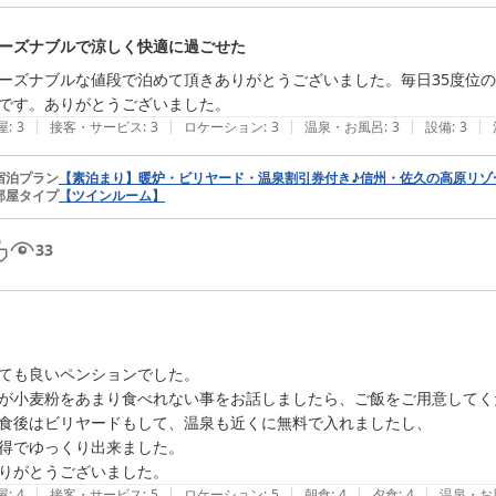
ーズナブルで涼しく快適に過ごせた
ーズナブルな値段で泊めて頂きありがとうございました。毎日35度位の
です。ありがとうございました。
|
|
|
|
|
屋
:
3
接客・サービス
:
3
ロケーション
:
3
温泉・お風呂
:
3
設備
:
3
宿泊プラン
【素泊まり】暖炉・ビリヤード・温泉割引券付き♪信州・佐久の高原リゾ
部屋タイプ
【ツインルーム】
33
ても良いペンションでした。

が小麦粉をあまり食べれない事をお話しましたら、ご飯をご用意してく
食後はビリヤードもして、温泉も近くに無料で入れましたし、

得でゆっくり出来ました。

りがとうございました。
|
|
|
|
|
屋
:
4
接客・サービス
:
5
ロケーション
:
5
朝食
:
4
夕食
:
4
温泉・お