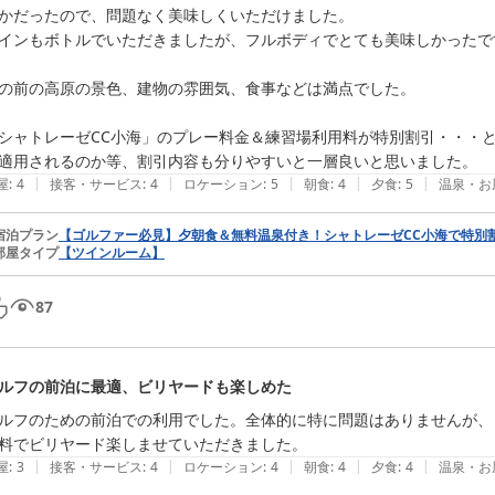
かだったので、問題なく美味しくいただけました。

インもボトルでいただきましたが、フルボディでとても美味しかったです
の前の高原の景色、建物の雰囲気、食事などは満点でした。

シャトレーゼCC小海」のプレー料金＆練習場利用料が特別割引・・・
適用されるのか等、割引内容も分りやすいと一層良いと思いました。
|
|
|
|
|
屋
:
4
接客・サービス
:
4
ロケーション
:
5
朝食
:
4
夕食
:
5
温泉・お
宿泊プラン
【ゴルファー必見】夕朝食＆無料温泉付き！シャトレーゼCC小海で特別
部屋タイプ
【ツインルーム】
87
ルフの前泊に最適、ビリヤードも楽しめた
ルフのための前泊での利用でした。全体的に特に問題はありませんが、
|
|
|
|
|
屋
:
3
接客・サービス
:
4
ロケーション
:
4
朝食
:
4
夕食
:
4
温泉・お