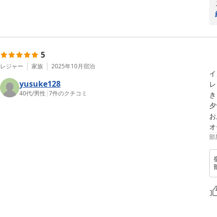
5
レジャー
家族
2025年10月
宿泊
イ
yusuke128
レ
40代
/
男性
|
7
件のクチコミ
き
夕
お
オ
部