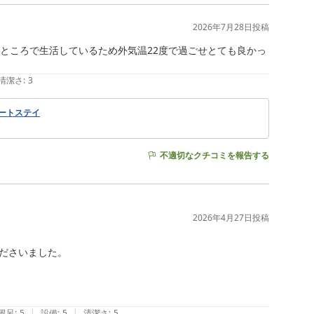
2026年7月28日
投稿
ところで生活しているため外気温22度で過ごせとても良かっ
清潔さ
:
3
ートステイ
不適切なクチコミを報告する
2026年4月27日
投稿
ださいました。

|
|
風呂
:
5
設備
:
5
清潔さ
:
5