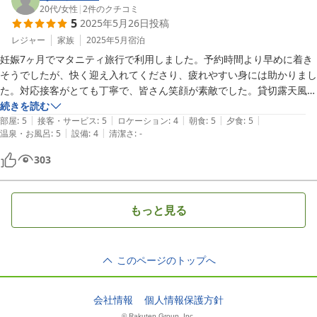
20代
/
女性
|
2
件のクチコミ
5
2025年5月26日
投稿
レジャー
家族
2025年5月
宿泊
妊娠7ヶ月でマタニティ旅行で利用しました。予約時間より早めに着き
そうでしたが、快く迎え入れてくださり、疲れやすい身には助かりまし
た。対応接客がとても丁寧で、皆さん笑顔が素敵でした。貸切露天風
呂、お部屋の半露天風呂どちらも利用でき、主人とゆったり温まれまし
続きを読む
|
|
|
|
|
たし、お部屋のお風呂は好きな時間に入れるのも良かったです。

部屋
:
5
接客・サービス
:
5
ロケーション
:
4
朝食
:
5
夕食
:
5
|
|
温泉・お風呂
:
5
設備
:
4
清潔さ
:
-
お部屋の雰囲気もとても良く、くつろぎ過ぎてしまいました。マタニテ
ィ用の抱き枕も助かりました。

303
夕食、朝食共にとても美味しかったです。また元気な赤ちゃんが生まれ
たら利用したいです。
もっと見る
このページのトップへ
会社情報
個人情報保護方針
© Rakuten Group, Inc.