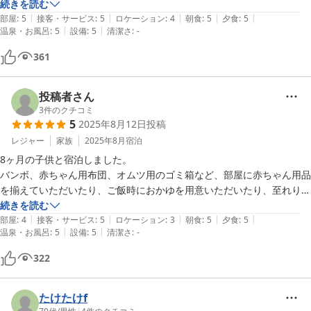
またお食事が本当にどれも美味しくてびっくりしました。2日とも違う
続きを読む
|
|
|
|
|
メニューで工夫されていました。

部屋
:
5
接客・サービス
:
5
ロケーション
:
4
朝食
:
5
夕食
:
5
|
|
温泉・お風呂
:
5
設備
:
5
清潔さ
:
-
スタッフの皆さんもとても親切でした。

伊豆に行く際はまた泊まりたいなと思いました。
361
投稿者さん
3
件のクチコミ
5
2025年8月12日
投稿
レジャー
家族
2025年8月
宿泊
8ヶ月の子供と宿泊しました。

バンボ、赤ちゃん用布団、オムツ用のゴミ箱など、部屋に赤ちゃん用品
を揃えていただいたり、ご飯時におかゆを用意いただいたり、至れり尽
くせりでありがたかったです。

続きを読む
|
|
|
|
|
子供との初旅行でしたが、いいお宿に泊まることができて良かったで
部屋
:
4
接客・サービス
:
5
ロケーション
:
3
朝食
:
5
夕食
:
5
|
|
温泉・お風呂
:
5
設備
:
5
清潔さ
:
-
す！
322
たけたけf