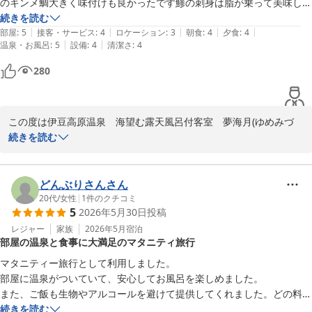
のキンメ鯛大きく味付けも良かったです鯵の刺身は脂が乗って美味しか
がございましたら、ぜひ当宿へ羽を伸ばしにいらしてください。

ったお腹いっぱいなりました。朝食も美味しく頂きました

続きを読む
|
|
|
|
|
スタッフの方々も皆さん感じ良かった

部屋
:
5
接客・サービス
:
4
ロケーション
:
3
朝食
:
4
夕食
:
4
ニッポニア高原宿夢海月
|
|
温泉・お風呂
:
5
設備
:
4
清潔さ
:
4
お世話になりました。
伊豆高原温泉 海望む露天風呂付客室 夢海月(ゆめみづき)
280
2026-07-20
この度は伊豆高原温泉　海望む露天風呂付客室　夢海月(ゆめみづ
き)へご宿泊いただき、誠にありがとうございました。

続きを読む
貸切風呂やプライベートサウナ、そしてお部屋でのひとときを存分
にお楽しみいただけたようで、大変嬉しく拝読いたしました。当宿
どんぶりさんさん
自慢の地元食材を活かしたお料理、特に金目鯛の煮付けや鯵のお刺
20代
/
女性
|
1
件のクチコミ
5
2026年5月30日
投稿
身にご満足いただけて光栄です。私自身も子育てをする中で、美味
しい食事で満たされる時間の素晴らしさを日々感じておりますの
レジャー
家族
2026年5月
宿泊
部屋の温泉と食事に大満足のマタニティ旅行
で、お客様にもお腹いっぱい楽しんでいただけたことが何よりの喜
びです。

マタニティー旅行として利用しました。

部屋に温泉がついていて、安心してお風呂を楽しめました。

また、スタッフの対応につきましても温かいお言葉をいただき、心
また、ご飯も生物やアルコールを避けて提供してくれました。どの料理
より感謝申し上げます。

も美味しくいただくことができました。
続きを読む