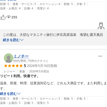
当宿は全室から海を望むことができ、天気の良い日にはお部屋から
|
|
|
|
|
部屋
:
5
接客・サービス
:
5
ロケーション
:
4
朝食
:
5
夕食
:
5
昇る朝日も格別です。また伊豆高原へお越しの際は、ぜひゆっくり
|
|
温泉・お風呂
:
4
設備
:
4
清潔さ
:
4
と羽を伸ばしにいらしてください。

255
またお会いできる日を楽しみにしております。

ニッポニア高原宿夢海月
この度は、大切なマタニティ旅行に伊豆高原温泉　海望む露天風呂
付客室　夢海月(ゆめみづき)をお選びいただき、誠にありがとうご
続きを読む
伊豆高原温泉 海望む露天風呂付客室 夢海月(ゆめみづき)
ざいます。

2026-07-20
私自身、子育て中ということもあり、ご懐妊中という特別な時期に
ミノチー
当宿でお過ごしいただけたことを大変嬉しく思っております。

60代
/
男性
|
75
件のクチコミ
5
2026年5月16日
投稿
お部屋の露天風呂で、周りを気にせずゆっくりと心身をリラックス
していただけたようで安心いたしました。

レジャー
家族
2026年5月
宿泊
リピート利用。快適です。
また、お食事につきましてもご満足いただけたとのこと、調理スタ
温泉、部屋、料理、従業員対応など、どれも大満足です。また利用しま
ッフと共に喜んでおります。妊娠中という大切な時期ですので、少
す。
しでも安心してお召し上がりいただけるよう配慮させていただきま
続きを読む
した。

|
|
|
|
|
部屋
:
5
接客・サービス
:
5
ロケーション
:
5
朝食
:
5
夕食
:
5
|
|
温泉・お風呂
:
5
設備
:
5
清潔さ
:
5