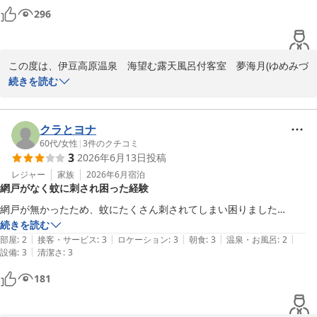
全室から海を望む当宿では、朝には海から昇る朝日をご覧いただけ
296
ます。次回はぜひ、産まれたお子様と一緒に、家族の思い出づくり
にいらしてください。スタッフ一同、心よりお待ちしております。

今後とも当宿をよろしくお願いいたします。

この度は、伊豆高原温泉　海望む露天風呂付客室　夢海月(ゆめみづ
き)へ再度お越しいただき、誠にありがとうございます。

続きを読む
ニッポニア高原宿夢海月
前回に引き続き、今回もご満足いただけたとのこと、大変嬉しく拝
伊豆高原温泉 海望む露天風呂付客室 夢海月(ゆめみづき)
読いたしました。当宿の自慢である温泉や、地元食材にこだわった
クラとヨナ
2026-07-20
お料理、そして全室から望む海の景色をご堪能いただけたようで何
60代
/
女性
|
3
件のクチコミ
3
2026年6月13日
投稿
よりです。私自身も子育て中ですので、お子様連れでも安心してお
寛ぎいただけるよう、これからも心地よい空間づくりに努めてまい
レジャー
家族
2026年6月
宿泊
網戸がなく蚊に刺され困った経験
ります。

網戸が無かったため、蚊にたくさん刺されてしまい困りました…
またお会いできる日を、スタッフ一同心よりお待ちしております。
続きを読む
季節の変わり目ですので、どうぞご自愛くださいませ。

|
|
|
|
|
部屋
:
2
接客・サービス
:
3
ロケーション
:
3
朝食
:
3
温泉・お風呂
:
2
|
設備
:
3
清潔さ
:
3
ニッポニア高原宿夢海月
181
伊豆高原温泉 海望む露天風呂付客室 夢海月(ゆめみづき)
2026-07-20