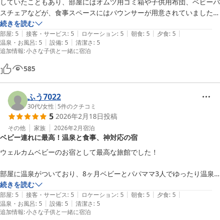
していたこともあり、部屋にはオムツ用ゴミ箱や子供用布団、ベビーバ
スチェアなどが、食事スペースにはバウンサーが用意されていました。

子供がうるさくして周りに迷惑がかかることを心配していましたが、周
続きを読む
|
|
|
|
|
りにもお子さんがいたようで、超静かでなかったので子供の声も紛れて
部屋
:
5
接客・サービス
:
5
ロケーション
:
5
朝食
:
5
夕食
:
5
|
|
温泉・お風呂
:
5
設備
:
5
清潔さ
:
5
助かりました。

追加情報
:
小さな子供と一緒に宿泊
また、ロビーでビールやカップ麺が買えますが、1つ/1本300円と宿で
585
の販売にしては良心的でありがたかったです。

ふう7022
ダイヤモンド会員特典で11時チェックアウトにできたこともあり、と
30代
/
女性
|
5
件のクチコミ
てもゆっくり滞在できました。ありがとうございました。
5
2026年2月18日
投稿
その他
家族
2026年2月
宿泊
ベビー連れに最高！温泉と食事、神対応の宿
ウェルカムベビーのお宿として最高な旅館でした！

部屋に温泉がついており、8ヶ月ベビーとパパママ3人でゆったり温泉
を満喫できて良かったです♪

続きを読む
|
|
|
|
|
部屋
:
5
接客・サービス
:
5
ロケーション
:
5
朝食
:
5
夕食
:
5
|
|
温泉・お風呂
:
5
設備
:
5
清潔さ
:
5
湯加減は、少々熱めでしたが、窓を開けて露天風呂気分で入るにはちょ
追加情報
:
小さな子供と一緒に宿泊
うど良かったです。
