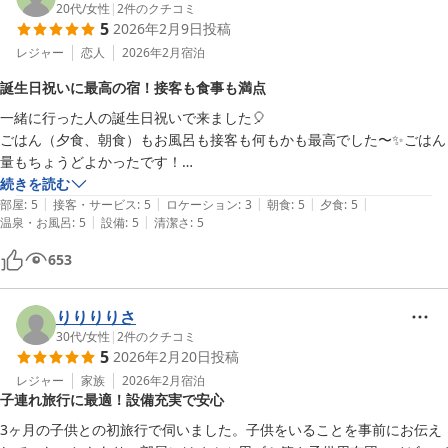
20代
/
女性
|
2
件のクチコミ
ニッポニア高原宿夢海月
5
2026年2月9日
投稿
伊豆高原温泉 海望む露天風呂付客室 夢海月(ゆめみづき)
レジャー
恋人
2026年2月
宿泊
2026-07-20
誕生日祝いに最高の宿！接客も食事も満点
一緒に行った人の誕生日祝いで来ました🎈

ごはん（夕食、朝食）もお風呂も接客も何もかも最高でした〜✨ごはん
量もちょうどよかったです！

特に接客は丁寧で温かみがあって、事前に色々連絡してしまったのに丁
続きを読む
|
|
|
|
|
寧に答えてくれ、「〜に行きたいんです」って言ったら場所等も丁寧に
部屋
:
5
接客・サービス
:
5
ロケーション
:
3
朝食
:
5
夕食
:
5
|
|
温泉・お風呂
:
5
設備
:
5
清潔さ
:
5
教えてくれて助かりました！

本当に最高の旅行になりました！ありがとうございます！
653
りりりりさ
30代
/
女性
|
2
件のクチコミ
5
2026年2月20日
投稿
レジャー
家族
2026年2月
宿泊
子連れ旅行に最適！設備充実で安心
3ヶ月の子供との初旅行で伺いました。子供をいることを事前にお伝え