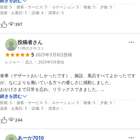
お部屋のお風呂から海が見えるのがとても気持ち良かったです。
続きを読む
|
|
|
|
|
部屋
:
5
接客・サービス
:
5
ロケーション
:
5
朝食
:
5
夕食
:
5
|
|
温泉・お風呂
:
5
設備
:
4
清潔さ
:
5
397
投稿者さん
11
件のクチコミ
5
2025年5月8日
投稿
レジャー
恋人
2025年5月
宿泊
食事（デザートおいしかったです）、施設、風呂すべてよかったです
が、なによりも働いている方々の優しさに感動しました。

おかげさまで日常を忘れ、リラックスできました。

続きを読む
|
|
|
|
|
リピーターになると思います。

部屋
:
5
接客・サービス
:
5
ロケーション
:
5
朝食
:
5
夕食
:
5
|
|
温泉・お風呂
:
5
設備
:
5
清潔さ
:
-
ありがとうございます！
244
あーか7010