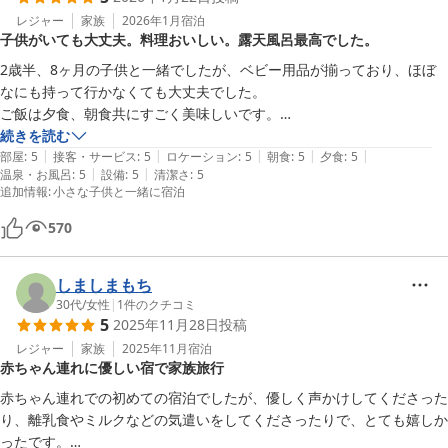
レジャー
家族
2026年1月
宿泊
子供がいても大丈夫。料理おいしい。露天風呂最高でした。
2歳半、8ヶ月の子供と一緒でしたが、ベビー用品が揃っており、ほぼ
なにも持って行かなくても大丈夫でした。

ご飯は夕食、朝食共にすごく美味しいです。

部屋の半露天風呂は常にお湯が温かく管理されており、24時間利用で
続きを読む
|
|
|
|
|
きて大満足でした。

部屋
:
5
接客・サービス
:
5
ロケーション
:
5
朝食
:
5
夕食
:
5
|
|
温泉・お風呂
:
5
設備
:
5
清潔さ
:
5
追加情報
:
小さな子供と一緒に宿泊
貸切露天風呂は設備が良く、内装も綺麗でした。

家族で利用できました！！サウナと水風呂もありましたが、今回は利用
570
できず。次回は絶対に入りたいです。

ありがとうございました。また、利用したいです。
しましまもち
30代
/
女性
|
1
件のクチコミ
5
2025年11月28日
投稿
レジャー
家族
2025年11月
宿泊
赤ちゃん連れに優しい宿で家族旅行
赤ちゃん連れでの初めての宿泊でしたが、優しく声かけしてくださった
り、離乳食やミルクなどの気遣いをしてくださったりで、とても嬉しか
ったです。
