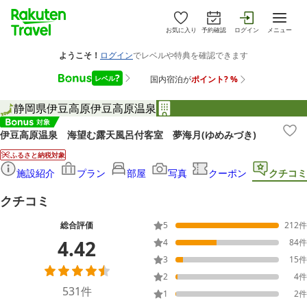
お気に入り
予約確認
ログイン
メニュー
静岡県
伊豆高原
伊豆高原温泉
伊豆高原温泉 海望む露天風呂付客室 夢海月(ゆめみづき)
ふるさと納税対象
施設紹介
プラン
部屋
写真
クーポン
クチコミ
クチコミ
総合評価
5
212
件
4.42
4
84
件
3
15
件
2
4
件
531
件
1
2
件