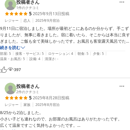
投稿者さん
1
件のクチコミ
5
2025年9月13日
投稿
レジャー
恋人
2025年9月
宿泊
9月11日に宿泊しました。場所が最初どこにあるのか分からず、手こず
りましたが、無事に着きました。宿に着いたら、そこからは本当に良す
ぎました。ご飯も全て美味しかったです。お風呂も客室露天風呂でたく
さん入れて大満足でした。場所も覚えたので、またぜひ訪れたいと思い
続きを読む
|
|
|
|
|
ました。
部屋
:
5
接客・サービス
:
5
ロケーション
:
4
朝食
:
5
夕食
:
5
|
|
温泉・お風呂
:
5
設備
:
4
清潔さ
:
-
397
投稿者さん
2
件のクチコミ
5
2025年8月28日
投稿
レジャー
家族
2025年8月
宿泊
8/25から2泊しました。

小さい子ども連れなので、お部屋のお風呂はありがたかったです。

広くて温泉ですごく気持ちよかったです。
