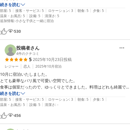
マタニティプランで、お部屋もお風呂付きで、家族でゆっくり過ごせま
続きを読む
|
|
|
|
|
した。
部屋
:
5
接客・サービス
:
5
ロケーション
:
3
朝食
:
5
夕食
:
5
|
|
温泉・お風呂
:
5
設備
:
5
清潔さ
:
5
追加情報
:
小さな子供と一緒に宿泊
530
投稿者さん
4
件のクチコミ
5
2025年10月23日
投稿
レジャー
恋人
2025年10月
宿泊
10月に宿泊いたしました。

とても豪華なバリ風で可愛い空間でした。

食事は個室だったので、ゆっくりとできました。料理はどれも綺麗で美
味しかったです。

続きを読む
|
|
|
|
|
朝食に頂いた鯖の干物がとても美味しかったです。

部屋
:
5
接客・サービス
:
5
ロケーション
:
3
朝食
:
5
夕食
:
5
|
|
温泉・お風呂
:
5
設備
:
5
清潔さ
:
-
お部屋の温泉もとても素敵でアメニティも沢山揃ってるので嬉しかった
です。

456
また利用したいと思いました。