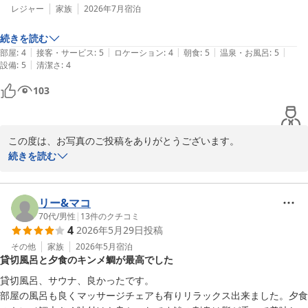
レジャー
家族
2026年7月
宿泊
続きを読む
|
|
|
|
|
部屋
:
4
接客・サービス
:
5
ロケーション
:
4
朝食
:
5
温泉・お風呂
:
5
|
設備
:
5
清潔さ
:
4
103
この度は、お写真のご投稿をありがとうございます。

続きを読む
伊豆高原温泉　海望む露天風呂付客室　夢海月(ゆめみづき)は、全
てのお客様に快適にお過ごしいただけるよう、当宿では全室禁煙と
させていただいております。

リー&マコ
70代
/
男性
|
13
件のクチコミ
4
2026年5月29日
投稿
愛煙家のお客様にはご不便をおかけしてしまい大変心苦しいのです
が、皆様に気持ちよくお過ごしいただくための大切なルールとし
その他
家族
2026年5月
宿泊
貸切風呂と夕食のキンメ鯛が最高でした
て、何卒ご理解とご協力をいただけますと幸いです。

貸切風呂、サウナ、良かったです。

小さなお子様連れのお客様も多くお越しくださる宿ですので、これ
部屋の風呂も良くマッサージチェアも有りリラックス出来ました。夕食
からも空気を大切にした空間づくりに努めてまいります。また機会