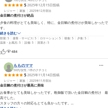
70代
/
男性
|
4
件のクチコミ
5
2025年12月15日
投稿
レジャー
家族
2025年12月
宿泊
金目鯛の煮付けが絶品
夕食の料理がとても美味しく、特に、金目鯛の煮付けが美味しかったで
続きを読む
|
|
|
|
|
部屋
:
5
接客・サービス
:
5
ロケーション
:
5
朝食
:
5
夕食
:
5
|
|
温泉・お風呂
:
5
設備
:
5
清潔さ
:
5
484
もものママ
50代
/
女性
|
1
件のクチコミ
5
2025年11月14日
投稿
レジャー
家族
2025年11月
宿泊
金目鯛の煮付けが最高に美味
お食事がとても美味しかったです。晩御飯で頂いた金目鯛の煮付け　最
高でした。

スタッフの方々の対応もとても良かったです。
