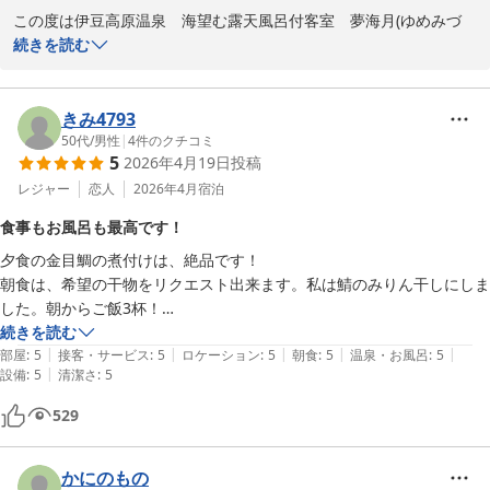
この度は伊豆高原温泉　海望む露天風呂付客室　夢海月(ゆめみづ
き)にご宿泊いただき、誠にありがとうございます。

続きを読む
せっかくの滞在にもかかわらず、網戸の設備がなく、蚊に刺されて
しまったとのこと、大変心苦しく存じます。快適にお過ごしいただ
きみ4793
きたいところ、ご不快な思いをさせてしまい、誠に申し訳ございま
50代
/
男性
|
4
件のクチコミ
5
2026年4月19日
投稿
せんでした。

レジャー
恋人
2026年4月
宿泊
当宿は自然豊かな場所に位置しており、虫の侵入対策についてはよ
食事もお風呂も最高です！
り一層の注意が必要であると痛感しております。今回のご指摘を受
夕食の金目鯛の煮付けは、絶品です！

け、今後の対策についてすぐに対策を検討させていただきます。

朝食は、希望の干物をリクエスト出来ます。私は鯖のみりん干しにしま
した。朝からご飯3杯！

私自身、小さな子供を育てておりますので、小さなお子様連れのお
夕食も朝食も大満足です。

続きを読む
客様がどのような点で不便を感じるか、より深く想像し、細やかな
|
|
|
|
|
部屋風呂は、ゆったりで、朝日を見ながらの入浴、最高でした！
部屋
:
5
接客・サービス
:
5
ロケーション
:
5
朝食
:
5
温泉・お風呂
:
5
配慮ができるよう努めてまいります。

|
設備
:
5
清潔さ
:
5
もしまたお越しいただける機会がございましたら、その際は快適に
529
お過ごしいただけるよう準備を整えてお待ちしております。この度
は貴重なご意見をいただき、ありがとうございました。

かにのもの