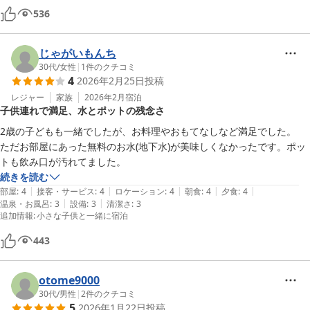
536
ウェルカムドリンクで、水2本、レモンサワー2本、サッポロ黒ラベル2
本、サントリーハイボール2本が用意されていて、温泉で温まったあと
じゃがいもんち
にゆっくりお酒を飲めたのも良かったです！

30代
/
女性
|
1
件のクチコミ
4
2026年2月25日
投稿
食事も個室で食べられて、赤ちゃんがグズグズしても精神的に安心出来
レジャー
家族
2026年2月
宿泊
る空間でした。

子供連れで満足、水とポットの残念さ
あと、使用した哺乳瓶をロビーへ持っていくとスタッフさんが消毒して
2歳の子どもも一緒でしたが、お料理やおもてなしなど満足でした。

くださり、部屋まで持ってきてくれたのは大変助かりました！！

ただお部屋にあった無料のお水(地下水)が美味しくなかったです。ポッ
その他にも、赤ちゃん用の布団や、授乳クッション、バンボ、ハイロー
トも飲み口が汚れてました。
チェアなど赤ちゃんグッズ揃っていてとても良かったです。

続きを読む
|
|
|
|
|
部屋
:
4
接客・サービス
:
4
ロケーション
:
4
朝食
:
4
夕食
:
4
スタッフさんも皆さん明るく、温かい雰囲気で、とても良かったです！

|
|
温泉・お風呂
:
3
設備
:
3
清潔さ
:
3
追加情報
:
小さな子供と一緒に宿泊
また利用をしたいと思います♪

443
otome9000
30代
/
男性
|
2
件のクチコミ
5
2026年1月22日
投稿