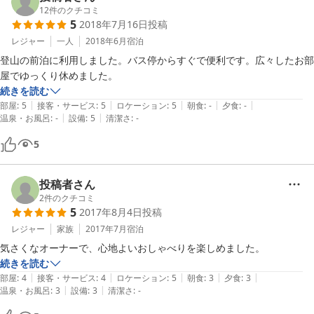
12
件のクチコミ
5
2018年7月16日
投稿
レジャー
一人
2018年6月
宿泊
登山の前泊に利用しました。バス停からすぐで便利です。広々したお部
屋でゆっくり休めました。
続きを読む
|
|
|
|
|
部屋
:
5
接客・サービス
:
5
ロケーション
:
5
朝食
:
-
夕食
:
-
|
|
温泉・お風呂
:
-
設備
:
5
清潔さ
:
-
5
投稿者さん
2
件のクチコミ
5
2017年8月4日
投稿
レジャー
家族
2017年7月
宿泊
気さくなオーナーで、心地よいおしゃべりを楽しめました。
続きを読む
|
|
|
|
|
部屋
:
4
接客・サービス
:
4
ロケーション
:
5
朝食
:
3
夕食
:
3
|
|
温泉・お風呂
:
3
設備
:
3
清潔さ
:
-