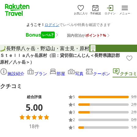
お気に入り
予約確認
ログイン
メニュー
長野県
八ヶ岳・野辺山・富士見・原村
Ｓｔｅｌｌａ八ヶ岳原村（旧：貸切宿にんじん＜長野県諏訪郡
原村／八ヶ岳＞）
施設紹介
プラン
部屋
写真
クーポン
クチコミ
クチコミ
総合評価
5
9
件
5.00
4
2
件
3
2
件
2
0
件
18
件
1
1
件