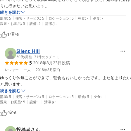
りに行きたいと思います。
続きを読む
|
|
|
|
|
部屋
:
5
接客・サービス
:
5
ロケーション
:
5
朝食
:
-
夕食
:
-
|
|
温泉・お風呂
:
5
設備
:
5
清潔さ
:
-
1
6
Silent_Hill
50代
/
男性
|
31
件のクチコミ
5
2018年8月23日
投稿
レジャー
一人
2018年8月
宿泊
ゆっくり休無ことができて、朝食もおいしかったです。また泊まりたい
と思います。
続きを読む
|
|
|
|
|
部屋
:
5
接客・サービス
:
5
ロケーション
:
5
朝食
:
5
夕食
:
-
|
|
温泉・お風呂
:
5
設備
:
-
清潔さ
:
-
6
投稿者さん