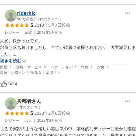
riderkic
50代
/
男性
|
82
件のクチコミ
5
2013年5月7日
投稿
レジャー
家族
2013年5月
宿泊
大変、良かったです。

部屋も落ち着けましたし、全てが綺麗に清掃されており、大変満足しま
した。

また、リビングからの眺めが広々として、桜が咲いて、大変良かったで
続きを読む
|
|
|
|
|
す。

部屋
:
5
接客・サービス
:
5
ロケーション
:
5
朝食
:
5
夕食
:
5
|
|
温泉・お風呂
:
-
設備
:
5
清潔さ
:
-
特に、食事はおいしかったです。

また、利用させていただきたいと思います。
4
投稿者さん
1
件のクチコミ
5
2023年2月6日
投稿
レジャー
恋人
2023年2月
宿泊
まるで実家のような優しい雰囲気の中、本格的なディナーに暖かな部屋
に至れり尽くせりで最高の時間を過ごさせて頂きました。是非また泊ま