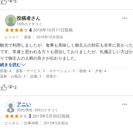
5
投稿者さん
16
件のクチコミ
4
2016年10月11日
投稿
レジャー
家族
2016年10月
宿泊
観光で利用しましたが、食事も美味しく御主人の対応も非常に良かった
です。常連と思われる方々も宿泊しておりましたが、礼儀正しい方ばか
りで御主人の人柄の良さが伝わりました。
続きを読む
|
|
|
|
|
部屋
:
4
接客・サービス
:
5
ロケーション
:
5
朝食
:
4
夕食
:
4
|
|
温泉・お風呂
:
3
設備
:
3
清潔さ
:
-
2
アニい
30代
/
男性
|
6
件のクチコミ
3
2013年5月30日
投稿
ビジネス
仕事仲間
2013年5月
宿泊