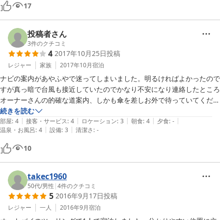
ちなみに、現在家族風呂を作られていて広そうなので次回は利用したい
17
なと。

お部屋は、ペンションって感じだけどなかなか寝心地の良い寝具に湿気
など一切感じず空気も美味しいのでゆっくり寝れる。

投稿者さん
あっ、洗面台やトイレは共有で使う感じ。

3
件のクチコミ
4
2017年10月25日
投稿
最後に周辺には美味しいご飯屋さんがあるし歩いて行けるお散歩コース
もあり、夜は星空が綺麗。

レジャー
家族
2017年10月
宿泊
ゆっくり過ごすのにお勧め！

ナビの案内があやふやで迷ってしまいました。明るければよかったので
管理人のなおさんも親切だし、看板犬10ヶ月の茶色のチワワのしずく
すが真っ暗で台風も接近していたのでかなり不安になり連絡したところ
ちゃんも人懐こくて可愛いくて癒ししかない。

オーナーさんの的確な道案内、しかも傘を差しお外で待っていてくださ
観光場所やご飯屋さんにお土産屋さんなど気軽に相談出来るし、全て満
って。

続きを読む
足出来、良い時間を過ごせました。

|
|
|
|
|
古くからの常連のお客様が（男性のみ）物静かで親切な方たちで女二
部屋
:
4
接客・サービス
:
4
ロケーション
:
3
朝食
:
4
夕食
:
-
|
|
ペンションでも事前に相談すれば、美味しい和食やコース料理なども堪
温泉・お風呂
:
4
設備
:
3
清潔さ
:
-
人　安心して休めました。

能できるそうなので、飲みたい方や夜の運転が不安な方も安心。

床暖房はほっとするぬくもりでお掃除の行き届いた落ち着けるお部屋、
10
また、夏にお邪魔したいなと思います！

次は景色が楽しめる天候の時に伺いたいと思います。
ありがとうございました。

takec1960
50代
/
男性
|
4
件のクチコミ
5
2016年9月17日
投稿
レジャー
一人
2016年9月
宿泊