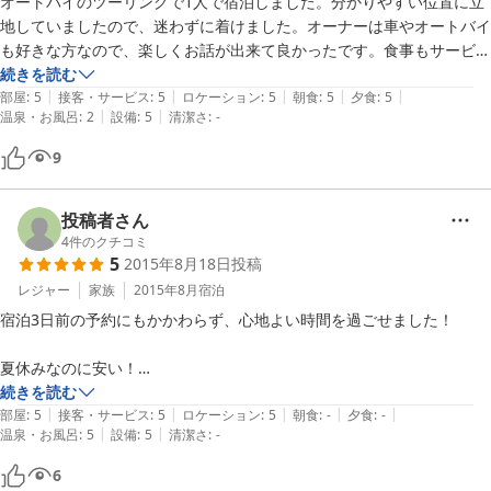
オートバイのツーリングで1人で宿泊しました。分かりやすい位置に立
地していましたので、迷わずに着けました。オーナーは車やオートバイ
も好きな方なので、楽しくお話が出来て良かったです。食事もサービス
も良くて満足出来ました。風呂の洗い場が狭かったのは少し不満でし
続きを読む
|
|
|
|
|
た。蓼科方面や八ヶ岳方面にも近くていいです。また機会が有れば

部屋
:
5
接客・サービス
:
5
ロケーション
:
5
朝食
:
5
夕食
:
5
|
|
温泉・お風呂
:
2
設備
:
5
清潔さ
:
-
宿泊したいと思いました。
9
投稿者さん
4
件のクチコミ
5
2015年8月18日
投稿
レジャー
家族
2015年8月
宿泊
宿泊3日前の予約にもかかわらず、心地よい時間を過ごせました！

夏休みなのに安い！

あまりの安さに何も期待せずに、行ったのに・・・ご主人は良い人だ
続きを読む
|
|
|
|
|
し、お風呂は気持ち良いし、トイレットペーパーはふかふかだしwww.

部屋
:
5
接客・サービス
:
5
ロケーション
:
5
朝食
:
-
夕食
:
-
|
|
温泉・お風呂
:
5
設備
:
5
清潔さ
:
-
大満足！また是非行きたいです。
6