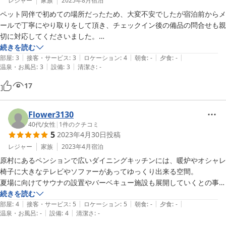
レジャー
家族
2025年8月
宿泊
ペット同伴で初めての場所だったため、大変不安でしたが宿泊前からメ
ールで丁寧にやり取りをして頂き、チェックイン後の備品の問合せも親
切に対応してくださいました。

貸切なので生活音など気にすることなく過ごせました。駐車スペースは
続きを読む
|
|
|
|
|
車4台が楽に停められ、お店や温泉、公園も、車で30分以内と好立地
部屋
:
3
接客・サービス
:
3
ロケーション
:
4
朝食
:
-
夕食
:
-
|
|
温泉・お風呂
:
3
設備
:
3
清潔さ
:
-
で、好きな物を調理して食べれるのは楽しかったです。

洗濯乾燥機、製氷機が使えたのは助かりました。風呂やトイレ、各部屋
17
は清潔で使いやすくきれいでした。

気になった点は、清掃しようのないリビングのソファー・カーペットの
においと、キッチンが暗かったことです。

Flower3130
トータルはとても気に入っており、家族の夏の思い出の場所に選んで良
40代
/
女性
|
1
件のクチコミ
5
2023年4月30日
投稿
かったです。
レジャー
家族
2023年4月
宿泊
原村にあるペンションで広いダイニングキッチンには、暖炉やオシャレ
椅子に大きなテレビやソファーがあってゆっくり出来る空間。

夏場に向けてサウナの設置やバーベキュー施設も展開していくとの事な
ので楽しみで仕方ない！

続きを読む
|
|
|
|
|
お風呂は今回工事中で近くの温泉施設を利用したけど、その温泉はぬる
部屋
:
4
接客・サービス
:
5
ロケーション
:
5
朝食
:
-
夕食
:
-
|
|
温泉・お風呂
:
-
設備
:
4
清潔さ
:
-
っとした泉質ですごく気持ち良かった。
