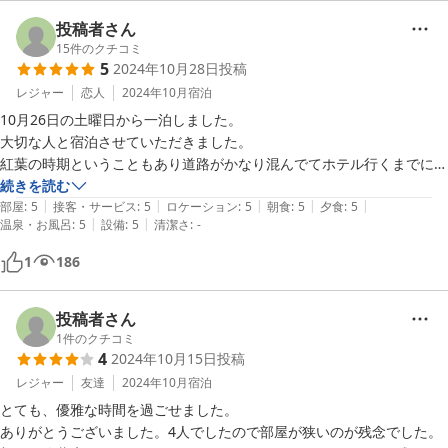
投稿者さん
15
件のクチコミ
5
2024年10月28日
投稿
レジャー
恋人
2024年10月
宿泊
10月26日の土曜日から一泊しました。

大切な人と宿泊させていただきました。

紅葉の時期ということもあり道路がかなり混んでてホテル行くまでに少
し時間がかかりましたがお昼前に到着しました。

続きを読む
|
|
|
|
|
車を停めさせてもらい東照宮まで歩いて行きました。

部屋
:
5
接客・サービス
:
5
ロケーション
:
5
朝食
:
5
夕食
:
5
|
|
温泉・お風呂
:
5
設備
:
5
清潔さ
:
-
車やバスで行くより早かったと思います。

チェックイン時はスムーズで親切に色々と案内してもらえました。

1
186
夕食はコースメニューでとても満足でした。

お風呂は小さいですがゆっくり入ることができました。

部屋も綺麗でとても良かったです。

投稿者さん
朝食もとても美味しく満足でした。

1
件のクチコミ
4
2024年10月15日
投稿
また泊まりたいと思います。
レジャー
友達
2024年10月
宿泊
とても、優雅な時間を過ごせました。

ありがとうございました。4人でしたので部屋が狭いのが残念でした。
