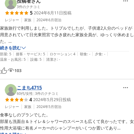
投稿者さん
3
件のクチコミ
5
2024年6月11日
投稿
レジャー
家族
2024年6月
宿泊
家族旅行で利用しました。トリプルでしたが、子供達2人分のベッドが
用意されていて日光東照宮で歩き疲れた家族全員が、ゆっくり休めまし
た。

お風呂も利用時間が長く翌日もゆっくり入ることができました。

続きを読む
|
|
|
|
|
スタッフの方々が、とても親切でした。
部屋
:
5
接客・サービス
:
5
ロケーション
:
4
朝食
:
-
夕食
:
-
|
|
温泉・お風呂
:
5
設備
:
5
清潔さ
:
-
103
こまち4715
60代
/
女性
|
3
件のクチコミ
4
2024年5月29日
投稿
レジャー
家族
2024年5月
宿泊
食事なしのプランでした。

部屋も洗面台＆トイレ＆シャワーのスペースも広くて良かったです。女
性用大浴場に有名メーカーのシャンプーがいくつか置いてあり
