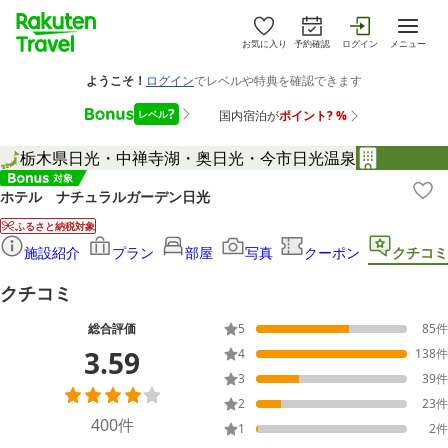
お気に入り
予約確認
ログイン
メニュー
栃木県
日光・中禅寺湖・奥日光・今市
日光温泉
ホテル ナチュラルガーデン日光
ふるさと納税対象
施設紹介
プラン
部屋
写真
クーポン
クチコミ
クチコミ
総合評価
5
85
件
3.59
4
138
件
3
39
件
2
23
件
400
件
1
2
件