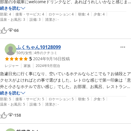
部屋の冷蔵庫にwelcomeドリンクなど、あればうれしいかなと感じま
した

続きを読む
|
|
|
|
|
また、機会があれば利用させていただきたいと思います。
部屋
:
4
接客・サービス
:
4
ロケーション
:
4
朝食
:
4
夕食
:
4
|
|
温泉・お風呂
:
3
設備
:
3
清潔さ
:
-
66
ふくちゃん10128099
50代
/
女性
|
4
件のクチコミ
5
2024年9月16日
投稿
レジャー
家族
2024年9月
宿泊
急遽日光に行く事になり、空いているホテルならどこでも？お値段とア
クセスがよければとの事で選びました。レトロな感じで第一印象は「意
外と小さなホテルで古い感じ」でした。お部屋、お風呂、レストランも
お掃除が行き届いており、とても清潔感がありました。外国人のスタッ
続きを読む
|
|
|
|
|
フの方の接客が日本語がとても上手で好印象です。きっと！外国人のお
部屋
:
5
接客・サービス
:
5
ロケーション
:
5
朝食
:
5
夕食
:
5
|
|
温泉・お風呂
:
5
設備
:
5
清潔さ
:
-
客様も多いのかなぁ？と思いました。年寄りと一緒でしたので、お風呂
もレストランも近くて便利でした。次回はもっとゆっくり滞在したいと
158
思います。