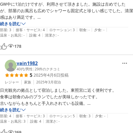
GW中に1泊だけですが、利用させて頂きました。施設は古めでした
が、部屋のお風呂も広めでシャワーも固定式と珍しい感じでした。清潔
感はあり満足です。

旅行中はその土地の食べ物を食べる事にしているため、朝食と夕食は頼
続きを読む
|
|
|
|
|
んでいないので評価不能です。旅行の目的は東照宮参拝でしたから、徒
部屋
:
3
接客・サービス
:
4
ロケーション
:
3
朝食
:
-
夕食
:
-
|
|
温泉・お風呂
:
-
設備
:
4
清潔さ
:
-
178
vain1982
40代
/
男性
|
29
件のクチコミ
5
2025年4月6日
投稿
レジャー
家族
2025年3月
宿泊
日光観光の拠点として宿泊しました。東照宮に近く便利です。

食事は朝食のみのプランでしたが美味しかったです。

古いながらもきちんと手入れされている設備。

続きを読む
|
|
|
|
|
大浴場もそれほど大きく有りませんが、宿泊定員を考えればそれなりか
部屋
:
4
接客・サービス
:
3
ロケーション
:
5
朝食
:
3
夕食
:
-
|
|
温泉・お風呂
:
3
設備
:
4
清潔さ
:
-
と思います。
269