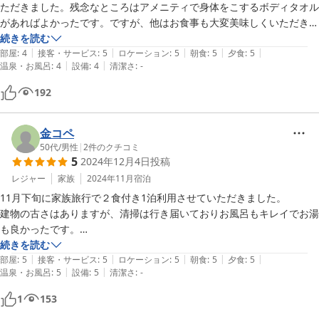
ただきました。残念なところはアメニティで身体をこするボディタオル
があればよかったです。ですが、他はお食事も大変美味しくいただきま
したし、お部屋も快適なお部屋でした。宿泊客に外国の方がいないのも
続きを読む
|
|
|
|
|
高ポイント。レトロ感たっぷりでゆっくりさせていただきました。また
部屋
:
4
接客・サービス
:
5
ロケーション
:
5
朝食
:
5
夕食
:
5
|
|
温泉・お風呂
:
4
設備
:
4
清潔さ
:
-
伺いたいと思います！
192
金コペ
50代
/
男性
|
2
件のクチコミ
5
2024年12月4日
投稿
レジャー
家族
2024年11月
宿泊
11月下旬に家族旅行で２食付き1泊利用させていただきました。

建物の古さはありますが、清掃は行き届いておりお風呂もキレイでお湯
も良かったです。

スタッフの方は親切でサービス申し分無いです。

続きを読む
|
|
|
|
|
コスパ良く、料理がとても美味しかったです。極端に言うと料理代金を
部屋
:
5
接客・サービス
:
5
ロケーション
:
5
朝食
:
5
夕食
:
5
|
|
温泉・お風呂
:
5
設備
:
5
清潔さ
:
-
支払い宿はタダなの？というレベル。

非常に満足しています。ありがとうございました。
1
153