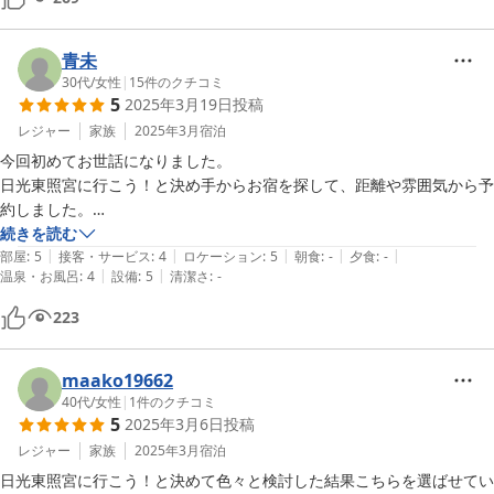
青未
30代
/
女性
|
15
件のクチコミ
5
2025年3月19日
投稿
レジャー
家族
2025年3月
宿泊
今回初めてお世話になりました。

日光東照宮に行こう！と決め手からお宿を探して、距離や雰囲気から予
約しました。

外観が工事中?でしたが、建物全体が暖かく、アメニティも充実してお
続きを読む
|
|
|
|
|
り不自由なく過ごすことができました。

部屋
:
5
接客・サービス
:
4
ロケーション
:
5
朝食
:
-
夕食
:
-
|
|
温泉・お風呂
:
4
設備
:
5
清潔さ
:
-
また日光に行く際はお世話になりたいと思います。
223
maako19662
40代
/
女性
|
1
件のクチコミ
5
2025年3月6日
投稿
レジャー
家族
2025年3月
宿泊
日光東照宮に行こう！と決めて色々と検討した結果こちらを選ばせてい