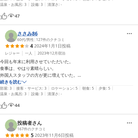
|
|
温泉・お風呂
:
3
設備
:
3
清潔さ
:
-
47
ささみ86
60代
/
男性
|
127
件のクチコミ
4
2024年1月1日
投稿
レジャー
一人
2023年12月
宿泊
今回も年末に利用させていただいた。

食事は、やはり素晴らしい。

外国人スタッフの方が更に増えていた。

気になる点を一つ。

続きを読む
|
|
|
|
|
部屋の壁の中から、正体不明の音がずっとしていた。

部屋
:
3
接客・サービス
:
3
ロケーション
:
5
朝食
:
5
夕食
:
5
|
|
温泉・お風呂
:
3
設備
:
3
清潔さ
:
-
音に敏感な人にとっては、耐えられないと思う。

原因がわかり、改善できるならば、改善された方がよろしいかと思う。
44
投稿者さん
167
件のクチコミ
5
2023年11月6日
投稿