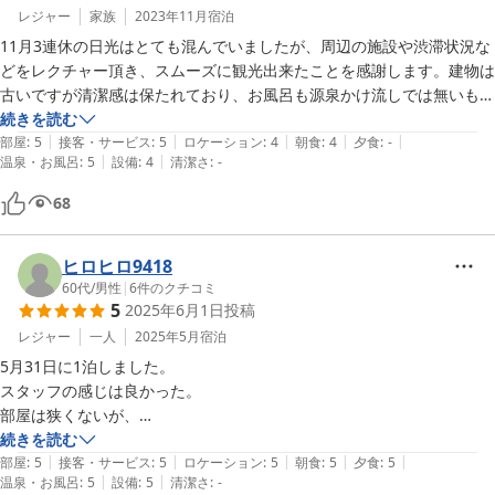
レジャー
家族
2023年11月
宿泊
11月3連休の日光はとても混んでいましたが、周辺の施設や渋滞状況な
どをレクチャー頂き、スムーズに観光出来たことを感謝します。建物は
古いですが清潔感は保たれており、お風呂も源泉かけ流しでは無いもの
の露天風呂や水風呂もあり楽しめました。ホスピタリティがとても良か
続きを読む
|
|
|
|
|
ったので総じて満足度の高い旅行ができました。ありがとうございまし
部屋
:
5
接客・サービス
:
5
ロケーション
:
4
朝食
:
4
夕食
:
-
|
|
温泉・お風呂
:
5
設備
:
4
清潔さ
:
-
68
ヒロヒロ9418
60代
/
男性
|
6
件のクチコミ
5
2025年6月1日
投稿
レジャー
一人
2025年5月
宿泊
5月31日に1泊しました。

スタッフの感じは良かった。

部屋は狭くないが、

ベッドは狭いです。

続きを読む
|
|
|
|
|
風呂、食事満足です。
部屋
:
5
接客・サービス
:
5
ロケーション
:
5
朝食
:
5
夕食
:
5
|
|
温泉・お風呂
:
5
設備
:
5
清潔さ
:
-