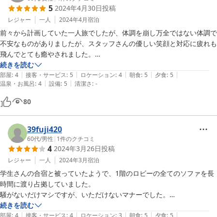
5
2024年4月30日
投稿
レジャー
一人
2024年4月
宿泊
前々から計画していた一人旅でしたが、体調を崩し万全ではない体調で
不安なものがありましたが、スタッフさんの優しい笑顔と対応に疲れも
飛んでとても癒やされました。

お料理も優しい味で美味しくいただきました。

続きを読む
|
|
|
|
|
温泉も大変気持ち良く、アメニティもクオリティが高いと思いました。

部屋
:
4
接客・サービス
:
5
ロケーション
:
4
朝食
:
5
夕食
:
5
|
|
温泉・お風呂
:
4
設備
:
5
清潔さ
:
-
また、機会があればぜひお伺いしたいです。
80
39fuji420
60代
/
男性
|
1
件のクチコミ
4
2024年3月26日
投稿
レジャー
一人
2024年3月
宿泊
学生さんの合宿と被っていたようで、1階のロビーの全てのソファを長
時間に渡り占拠していました。

騒がないだけマシですが、いただけないマナーでした。

朝食、夕食もとても美味しくてこの値段でこの料理はコスパ最高です。
続きを読む
|
|
|
|
|
日光の中心部から若干離れていますが車があれば問題ありませんでし
部屋
:
4
接客・サービス
:
4
ロケーション
:
3
朝食
:
5
夕食
:
5