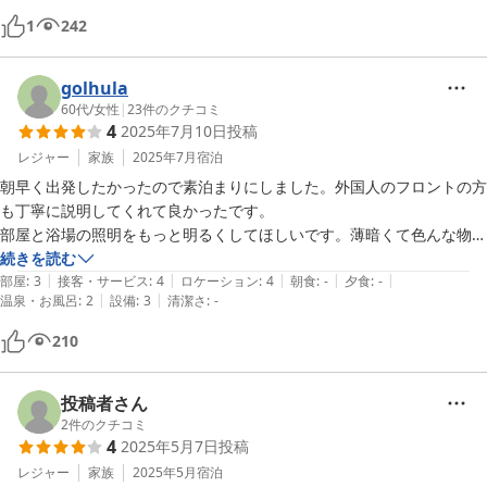
ありがとうございました。
1
242
golhula
60代
/
女性
|
23
件のクチコミ
4
2025年7月10日
投稿
レジャー
家族
2025年7月
宿泊
朝早く出発したかったので素泊まりにしました。外国人のフロントの方
も丁寧に説明してくれて良かったです。

部屋と浴場の照明をもっと明るくしてほしいです。薄暗くて色んな物が
見えにくいです。ホテルは道路沿いにあり分かりやすく良かったです。
続きを読む
|
|
|
|
|
部屋
:
3
接客・サービス
:
4
ロケーション
:
4
朝食
:
-
夕食
:
-
|
|
温泉・お風呂
:
2
設備
:
3
清潔さ
:
-
210
投稿者さん
2
件のクチコミ
4
2025年5月7日
投稿
レジャー
家族
2025年5月
宿泊