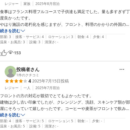
レジャー
家族
2025年8月
宿泊
食事はフランス料理フルコースで子供達も満足でした。量も多すぎず丁
度良かったです。

やはり施設の老朽化を感じますが、フロント、料理のかかりの外国の方
は良く働いていただきました。
続きを読む
|
|
|
|
|
部屋
:
3
接客・サービス
:
4
ロケーション
:
3
朝食
:
4
夕食
:
4
|
|
温泉・お風呂
:
3
設備
:
3
清潔さ
:
-
153
投稿者さん
1
件のクチコミ
4
2025年7月15日
投稿
レジャー
一人
2025年7月
宿泊
フロントの方の対応が親切でとてもよかったです。

建物は少し古い印象でしたが、クレンジング、洗顔、スキンケア類が部
屋にそろっていて嬉しかったです。コーヒーや麦茶がフロントで飲み放
題でした。

続きを読む
|
|
|
|
|
温泉目当てで訪れましたが、やや狭めですが女性の独立した浴室があっ
部屋
:
4
接客・サービス
:
5
ロケーション
:
5
朝食
:
-
夕食
:
-
|
|
温泉・お風呂
:
5
設備
:
5
清潔さ
:
-
て、露天風呂もついていてとても満足しました。
