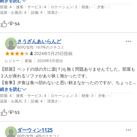
利用できるようになっていたのもいいアイディアだと思いました。フロ
続きを読む
|
|
|
|
|
ントの方の対応も良かったです。帰るときにキャンディをもらいまし
部屋
:
4
接客・サービス
:
4
ロケーション
:
3
朝食
:
-
夕食
:
-
|
|
温泉・お風呂
:
4
設備
:
4
清潔さ
:
-
た。
54
さうざんあいらんど
60代
/
女性
|
167
件のクチコミ
4
2024年5月25日
投稿
レジャー
家族
2024年5月
宿泊
【部屋】ベッドの頭の方に梁(？)も無く問題ありませんでした。部屋も
２人が座れるソファがあり狭く無かったです。

【食事】夕食は食べ切れないと思い頼まなかったのですが、ちょっと離
れてはいますが地元のスーパーに行き調達しました。朝食は品数も多く
続きを読む
|
|
|
|
|
良かったです。

部屋
:
4
接客・サービス
:
4
ロケーション
:
3
朝食
:
3
夕食
:
-
|
|
温泉・お風呂
:
3
設備
:
4
清潔さ
:
-
【お風呂】連れ合いは大浴場は狭かったけど人が少なく良かったといっ
てました。私は部屋で入りましたがハンドシャワーが無くて少し不便で
53
した。

【その他】

古い感じはしましたが、お洒落でもあり、くつろげるホテルでした。
ダーウィン1125
60代
/
女性
|
4
件のクチコミ