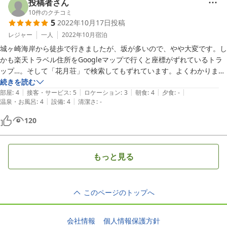
投稿者さん
10
件のクチコミ
5
2022年10月17日
投稿
レジャー
一人
2022年10月
宿泊
城ヶ崎海岸から徒歩で行きましたが、坂が多いので、やや大変です。し
かも楽天トラベル住所をGoogleマップで行くと座標がずれているトラ
ップ…。そして「花月荘」で検索してもずれています。よくわかりませ
んがその近くの「ラーメン花月荘」の検索結果が、目的の宿です。歩い
続きを読む
|
|
|
|
|
ていかれる方はお気をつけください。

部屋
:
4
接客・サービス
:
5
ロケーション
:
3
朝食
:
4
夕食
:
-
|
|
温泉・お風呂
:
4
設備
:
4
清潔さ
:
-
あと、バスタオルがないので、持参しましょう。私は忘れてしまったの
で、貸していただきました。

120
もっと見る
このページのトップへ
会社情報
個人情報保護方針