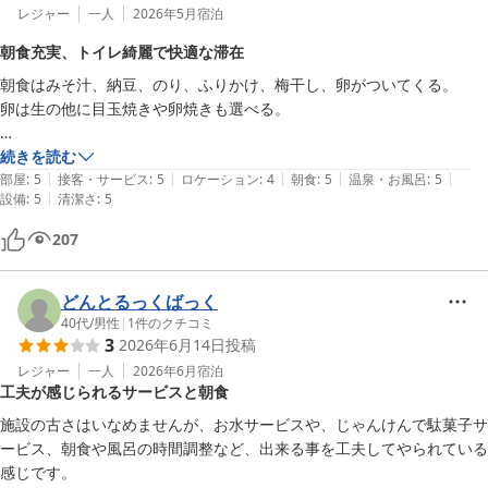
レジャー
一人
2026年5月
宿泊
朝食充実、トイレ綺麗で快適な滞在
朝食はみそ汁、納豆、のり、ふりかけ、梅干し、卵がついてくる。

卵は生の他に目玉焼きや卵焼きも選べる。

トイレは洋式でとても綺麗でした。

続きを読む
|
|
|
|
|
部屋
:
5
接客・サービス
:
5
ロケーション
:
4
朝食
:
5
温泉・お風呂
:
5
|
設備
:
5
清潔さ
:
5
アメニティを忘れても受付で購入・レンタルが出来るので問題ありませ
ん。

207
とても休めました。

どんとるっくばっく
近場に東急ストアがあるが19時に閉まるため注意。

40代
/
男性
|
1
件のクチコミ
3
2026年6月14日
投稿
受付で軽食も注文できるためあまり気にならないかもしれない。
レジャー
一人
2026年6月
宿泊
工夫が感じられるサービスと朝食
施設の古さはいなめませんが、お水サービスや、じゃんけんで駄菓子サ
ービス、朝食や風呂の時間調整など、出来る事を工夫してやられている
感じです。