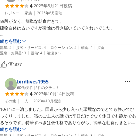
4
2025年8月21日
投稿
レジャー
家族
2025年8月
宿泊
値段が安く、簡単な朝食付きで、

建物自体は古いですが掃除は行き届いていてきれいでした。

急な予約でも泊まれて助かりました。

続きを読む
|
|
|
|
|
また利用します！
部屋
:
5
接客・サービス
:
4
ロケーション
:
5
朝食
:
4
夕食
:
-
|
|
温泉・お風呂
:
3
設備
:
4
清潔さ
:
-
377
birdlives1955
60代
/
男性
|
5
件のクチコミ
4
2023年10月14日
投稿
その他
一人
2023年10月
宿泊
10/11に一泊しました。国道から少し入った環境なのでとても静かでび
っくりしました。宿のご主人の話では平日だけでなく休日でも静かであ
るそうです。特筆すべきは低価格でありながら、簡単な朝食付きという
点です。朝早く出発する必要があったので宿で朝食を済ませられるのは
続きを読む
|
|
|
|
|
大きいですね。ご夫婦で切り盛りされている宿ですが、対応も良く気持
部屋
:
3
接客・サービス
:
4
ロケーション
:
4
朝食
:
3
夕食
:
-