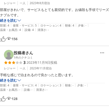
レジャー
一人
2023年8月
宿泊
部屋がきれいで、サービスもとても親切的です。お値段も手頃でリーズ
ナブルです。
続きを読む
|
|
|
|
|
部屋
:
4
接客・サービス
:
5
ロケーション
:
4
朝食
:
4
夕食
:
-
|
|
温泉・お風呂
:
4
設備
:
4
清潔さ
:
-
156
投稿者さん
1
件のクチコミ
3
2023年11月9日
投稿
レジャー
一人
2023年11月
宿泊
手軽な感じで泊まれるので良かったと思います。
続きを読む
|
|
|
|
|
部屋
:
4
接客・サービス
:
4
ロケーション
:
3
朝食
:
-
夕食
:
-
|
|
温泉・お風呂
:
-
設備
:
-
清潔さ
:
-
128