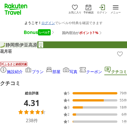
お気に入り
予約確認
ログイン
メニュー
静岡県
伊豆高原
花月荘
ふるさと納税対象
施設紹介
プラン
部屋
写真
クーポン
クチコミ
クチコミ
総合評価
5
79
件
4.31
4
55
件
3
18
件
2
6
件
238
件
1
1
件