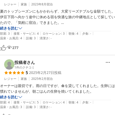
レジャー
家族
2023年8月
宿泊
夏のトップシーズンにもかかわらず、大変リーズナブルな金額でした。

伊豆下田へ向かう途中に休める宿を快適な旅の中継地点として探してい
たので、「気軽に宿泊」できました。

場所は少しわかりにくいですが、静かな高原の環境は落ち着いた空間で
続きを読む
|
|
|
|
|
す。

部屋
:
3
接客・サービス
:
4
ロケーション
:
3
朝食
:
4
夕食
:
-
|
|
温泉・お風呂
:
4
設備
:
3
清潔さ
:
-
建物自体は、築年数経っていそうですが、お風呂は共同の割に家族風呂
的な利用が出来て満足です。

277
お部屋も広く　家族全員（5人）が無理なく眠れるスペースです。

このお値段で、朝食まで提供頂けるのは大変うれしいです。

ご夫婦お二人で運営している様で、門限が22時と早目ではあります
投稿者さん
が、近くのお店なども21時には閉まるので

1
件のクチコミ
5
2025年2月27日
投稿
さほど気にはなりませんでした。

レジャー
家族
2025年2月
宿泊
オーナーは親切です。雨の日ですが、傘を貸してくれました。生卵には
慣れていませんが、朝ごはんの生卵を焼いてくれました。
続きを読む
|
|
|
|
|
部屋
:
4
接客・サービス
:
5
ロケーション
:
4
朝食
:
4
夕食
:
-
|
|
温泉・お風呂
:
3
設備
:
3
清潔さ
:
-