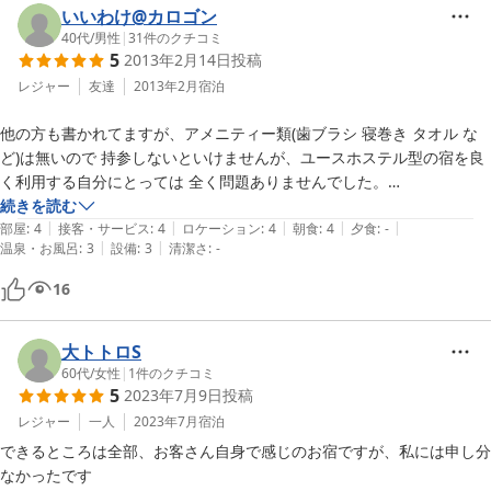
いいわけ@カロゴン
40代
/
男性
|
31
件のクチコミ
5
2013年2月14日
投稿
レジャー
友達
2013年2月
宿泊
他の方も書かれてますが、アメニティー類(歯ブラシ 寝巻き タオル な
ど)は無いので 持参しないといけませんが、ユースホステル型の宿を良
く利用する自分にとっては 全く問題ありませんでした。

  旅で車中泊をする時もありますが、この値段で お風呂 に入れて、足
続きを読む
|
|
|
|
|
を伸ばして布団で熟睡できて、簡単だけど朝食も付いているなんて と
部屋
:
4
接客・サービス
:
4
ロケーション
:
4
朝食
:
4
夕食
:
-
|
|
温泉・お風呂
:
3
設備
:
3
清潔さ
:
-
ても贅沢な事です

16
何でも揃っていないと不安な方には、薦められませんが、少し不自由だ
けどユッタリとした時間を楽しみたい人にとっては、最高の宿だと思い
大トトロS
ます

60代
/
女性
|
1
件のクチコミ
5
2023年7月9日
投稿
友人５名で宿泊しましたが、みんな同じ意見でした。
レジャー
一人
2023年7月
宿泊
できるところは全部、お客さん自身で感じのお宿ですが、私には申し分
なかったです
