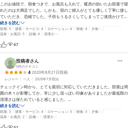
このお値段で、朝食つきで、お風呂も入れて、暖房の効いたお部屋で寝
れたのは大満足でした。しかも、宿のご婦人がとても優しく丁寧に接し
ていただき、恐縮でした。子供もうるさくしてしまってご迷惑かけてし
まいましたが、朝食におかしの詰め合わせまでいただき、ありがたかっ
続きを読む
|
|
|
|
|
たです。また家族で泊まりにきたいです。
部屋
:
5
接客・サービス
:
4
ロケーション
:
4
朝食
:
4
夕食
:
-
|
|
温泉・お風呂
:
5
設備
:
4
清潔さ
:
-
67
投稿者さん
5
件のクチコミ
4
2020年8月21日
投稿
レジャー
一人
2020年7月
宿泊
チェックイン時から、とても親切に対応していただきました。部屋は周
囲の木々が影響してか、常に少し湿っぽい印象がありましたが最低限の
清潔さは保たれていると感じました。

一点、お風呂は満室の時だけでも時間制にすると良いと思います。1グ
続きを読む
|
|
|
|
|
ループごとにしか入れず、かなり急いだつもりでしたが、結果急かされ
部屋
:
3
接客・サービス
:
4
ロケーション
:
5
朝食
:
3
夕食
:
-
|
|
温泉・お風呂
:
2
設備
:
-
清潔さ
:
-
てしまい髪は乾かしきれませんでした…
51