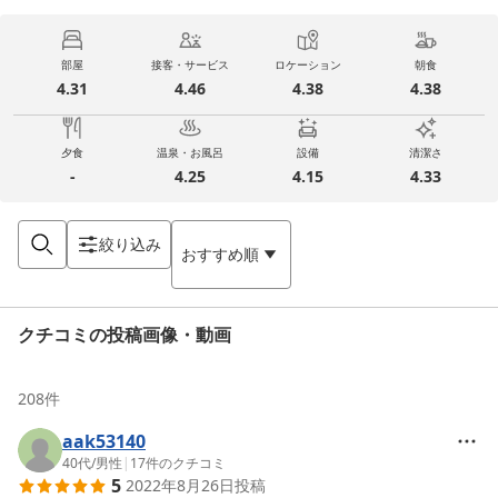
部屋
接客・サービス
ロケーション
朝食
4.31
4.46
4.38
4.38
夕食
温泉・お風呂
設備
清潔さ
-
4.25
4.15
4.33
絞り込み
おすすめ順
クチコミの投稿画像・動画
208
件
aak53140
40代
/
男性
|
17
件のクチコミ
5
2022年8月26日
投稿