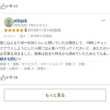
1
17
atkgsk
20代
/
女性
|
1
件のクチコミ
5
2016年11月14日
投稿
レジャー
恋人
2016年11月
宿泊
朝ごはんを7:30〜8:00くらいと聞いていたが寝坊して、10時にチェッ
クアウトしようとしたら朝ごはん食べて行ってくださいと、あたたかい
お言葉を頂きました。朝食は起きた時点から諦めていたためとてもあり
がたかったです。
続きを読む
|
|
|
|
|
部屋
:
5
接客・サービス
:
5
ロケーション
:
3
朝食
:
5
夕食
:
-
|
|
温泉・お風呂
:
-
設備
:
3
清潔さ
:
-
3
15
もっと見る