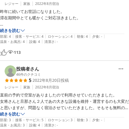
レジャー
家族
2022年8月
宿泊
昨年に続いてお世話になりました。

滞在期間中とても暖かくご対応頂きました。

館内設備は時代を感じますが、清潔で必要なものは揃っており、快適に
続きを読む
|
|
|
|
|
過ごせます。

部屋
:
4
接客・サービス
:
4
ロケーション
:
4
朝食
:
4
夕食
:
-
|
|
温泉・お風呂
:
4
設備
:
4
清潔さ
:
-
とても安価ですが、タオルやパジャマさえ持参すれば不自由なく過ごせ
ます。

113
トイレは共用ですが清潔で、洗面所は部屋についていました。

家族でお世話になりましたが、翌朝子供にはお菓子セットを頂き大変喜
投稿者さん
んでいました。

46
件のクチコミ
5
2022年8月20日
投稿
またぜひ訪問させて頂きです。

レジャー
家族
2022年8月
宿泊
ありがとうございました。
直前の予約で空室がありましたので利用させていただきました。

女将さんと旦那さん２人であの大きな設備を維持・運営するのも大変だ
と思いますが、問題なく宿泊させていただきました。そもそも無料の朝
食も、手が回らないところをインスタントで補っているところは、逆に
続きを読む
|
|
|
|
|
ほっこりしました。また、子供にお菓子まで用意していただき、ありが
部屋
:
3
接客・サービス
:
5
ロケーション
:
3
朝食
:
3
夕食
:
-
|
|
温泉・お風呂
:
3
設備
:
4
清潔さ
:
-
とうございました。また機会がありましたら利用させていただきたいで