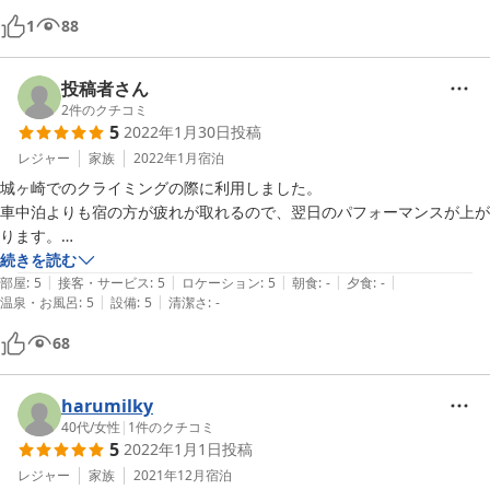
す。
1
88
投稿者さん
2
件のクチコミ
5
2022年1月30日
投稿
レジャー
家族
2022年1月
宿泊
城ヶ崎でのクライミングの際に利用しました。

車中泊よりも宿の方が疲れが取れるので、翌日のパフォーマンスが上が
ります。

周辺で最も安く泊まれるプランだったのが選択の決め手でした。

続きを読む
|
|
|
|
|
宿の設備等、ある種のエンターテインメントだと思えば、非常に楽しい
部屋
:
5
接客・サービス
:
5
ロケーション
:
5
朝食
:
-
夕食
:
-
|
|
温泉・お風呂
:
5
設備
:
5
清潔さ
:
-
思い出となりました。

個人的にこういう宿は大好きなので、泊まってよかったです。

68
経営者の女性も素晴らしく親切でした。ありがとうございました。
harumilky
40代
/
女性
|
1
件のクチコミ
5
2022年1月1日
投稿
レジャー
家族
2021年12月
宿泊