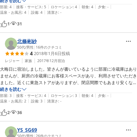
を閉めると掛かるので、問題はありません。

続きを読む
|
|
|
|
|
お風呂が片方使えませんでしたが、シャンプーとコンディショナーの種
部屋
:
4
接客・サービス
:
5
ロケーション
:
4
朝食
:
4
夕食
:
-
|
|
温泉・お風呂
:
4
設備
:
4
清潔さ
:
-
類が4種類もあって良かったです。

ドライヤーもありました。

1
31
おじさんもおばさんもいい人でした。

有難うございました。
北條彬紗
50代
/
男性
|
16
件のクチコミ
4
2018年1月6日
投稿
レジャー
家族
2017年12月
宿泊
大晦日に宿泊しました。皆さんが書いているように部屋に冷蔵庫はあり
ませんが、厨房の冷蔵庫にお客様スペースがあり、利用させていただき
ました。近くに東急ストアがありますが、閉店間際でもあまり安くなり
ません。少し車で下田方面に下るとマックスバリューがあるので、閉店
続きを読む
|
|
|
|
|
前（大晦日なので閉店が早く、７時くらいから安くなる）の割引シール
部屋
:
3
接客・サービス
:
4
ロケーション
:
3
朝食
:
4
夕食
:
-
|
|
温泉・お風呂
:
2
設備
:
3
清潔さ
:
-
が貼ってある寿司や総菜、正月用の伊達巻きや蒲鉾などを買い込み冷蔵
庫からビールを出し、紅白歌合戦をみながら部屋でたのしい夕食にしま
2
36
した。コンビニはローソンとセブンイレブンが車で３－５分くらいのと
ころにあります。皆さんが書いているように、場所はわかりにくいの
で、方向感覚がよくない人は、来るときだけでなく帰るときも迷うかも
YS_SG69
しれません。宿のご主人と奥様は広間でくつろいでいたらばミカンを出
50代
/
男性
|
26
件のクチコミ