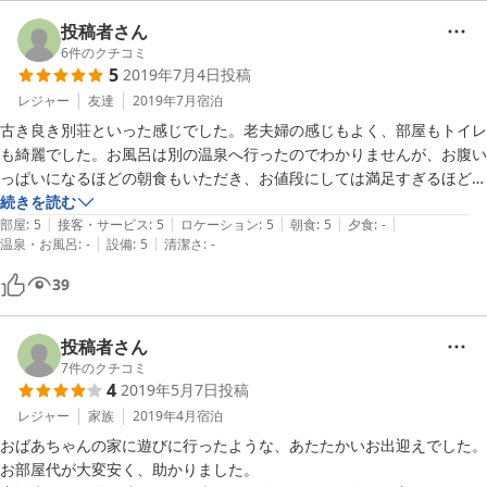
投稿者さん
6
件のクチコミ
5
2019年7月4日
投稿
レジャー
友達
2019年7月
宿泊
古き良き別荘といった感じでした。老夫婦の感じもよく、部屋もトイレ
も綺麗でした。お風呂は別の温泉へ行ったのでわかりませんが、お腹い
っぱいになるほどの朝食もいただき、お値段にしては満足すぎるほど満
足です。また来ます！！！

続きを読む
|
|
|
|
|
部屋
:
5
接客・サービス
:
5
ロケーション
:
5
朝食
:
5
夕食
:
-
|
|
温泉・お風呂
:
-
設備
:
5
清潔さ
:
-
グーグルナビに住所を入れると建物を通り過ぎて少しズレたところへ案
内されてしまいます。
39
投稿者さん
7
件のクチコミ
4
2019年5月7日
投稿
レジャー
家族
2019年4月
宿泊
おばあちゃんの家に遊びに行ったような、あたたかいお出迎えでした。

お部屋代が大変安く、助かりました。
