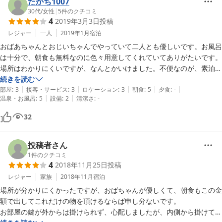
ありがとうございました！
たかち1007
30代
/
女性
|
5
件のクチコミ
4
2019年3月3日
投稿
レジャー
一人
2019年1月
宿泊
おばあちゃんとおじいちゃんでやっていて二人とも優しいです。お風呂
は十分で、朝食も無料なのに色々用意してくれていてありがたいです。
場所はわかりにくいですが、なんとかいけました。不便なのが、素泊ま
りだからタオルや寝巻きは無いとのことで知らなくて持って行かずに泊
続きを読む
|
|
|
|
|
まってしまいました。布団もセルフサービスで自分達で敷きます。
部屋
:
3
接客・サービス
:
3
ロケーション
:
3
朝食
:
5
夕食
:
-
|
|
温泉・お風呂
:
5
設備
:
2
清潔さ
:
-
32
投稿者さん
1
件のクチコミ
4
2018年11月25日
投稿
レジャー
家族
2018年11月
宿泊
場所が分かりにくかったですが、おばちゃんが優しくて、朝食もこの金
額で出してこれだけの物を頂けるならば申し分ないです。

お部屋の鍵が外からは掛けられず、心配しましたが、内側から掛けて戸