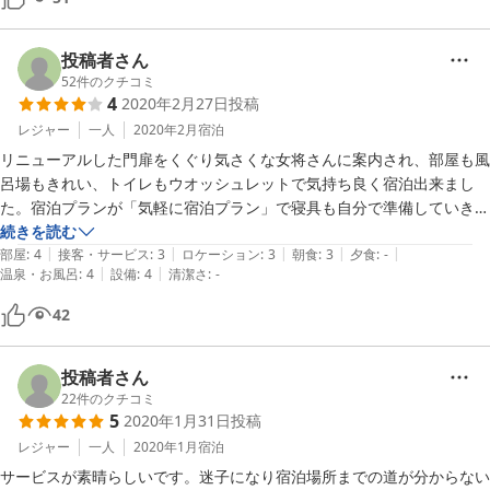
投稿者さん
52
件のクチコミ
4
2020年2月27日
投稿
レジャー
一人
2020年2月
宿泊
リニューアルした門扉をくぐり気さくな女将さんに案内され、部屋も風
呂場もきれい、トイレもウオッシュレットで気持ち良く宿泊出来まし
た。宿泊プランが「気軽に宿泊プラン」で寝具も自分で準備していき余
計なサービスは不要でリーズナブルな価格で利用させて頂きました。
続きを読む
|
|
|
|
|
部屋
:
4
接客・サービス
:
3
ロケーション
:
3
朝食
:
3
夕食
:
-
|
|
温泉・お風呂
:
4
設備
:
4
清潔さ
:
-
42
投稿者さん
22
件のクチコミ
5
2020年1月31日
投稿
レジャー
一人
2020年1月
宿泊
サービスが素晴らしいです。迷子になり宿泊場所までの道が分からない