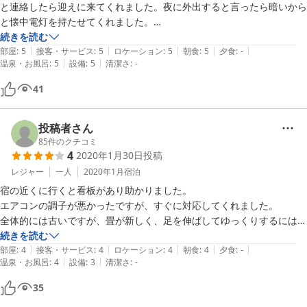
と連絡したら迎えに来てくれました。夜に外出すると言ったら暗いから
と懐中電灯を持たせてくれました。

本当に良くしていただいて感謝しかございません。初めての静岡の旅で
続きを読む
|
|
|
|
|
したがとてもいい思い出になりました。

部屋
:
5
接客・サービス
:
5
ロケーション
:
5
朝食
:
5
夕食
:
-
|
|
温泉・お風呂
:
5
設備
:
5
清潔さ
:
-
ありがとうございました。また来たいです(^-^)v
41
投稿者さん
85
件のクチコミ
4
2020年1月30日
投稿
レジャー
一人
2020年1月
宿泊
宿の近くに行くと看板があり助かりました。

エアコンの調子が悪かったですが、すぐに対応してくれました。

全体的には古いですが、畳が新しく、足を伸ばしてゆっくりするには十
分です。

続きを読む
|
|
|
|
|
お風呂も朝ご飯もこの値段で頂けたのはありがたいです。
部屋
:
4
接客・サービス
:
4
ロケーション
:
4
朝食
:
4
夕食
:
-
|
|
温泉・お風呂
:
4
設備
:
3
清潔さ
:
-
35