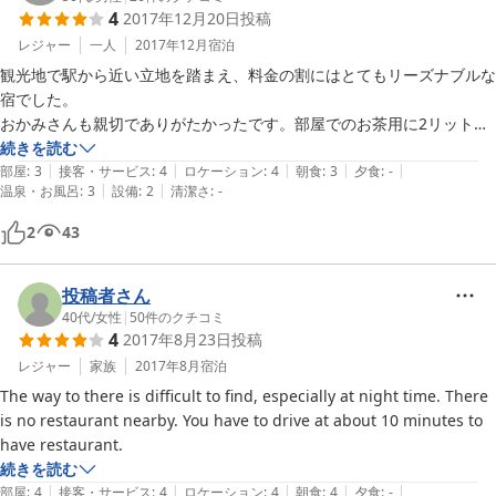
4
2017年12月20日
投稿
してくれたり、とても親切です。簡単な朝食とのことでしたが、お正月
ということで、お雑煮とお汁粉を選ぶことができました。お雑煮を選ん
レジャー
一人
2017年12月
宿泊
だら美味しくてお替わりしてしまい、お汁粉を食べる余裕がなくなって
観光地で駅から近い立地を踏まえ、料金の割にはとてもリーズナブルな
しまいました。できれば、次回の訪問までに枕を綺麗にしていてくれる
宿でした。

とｇｏｏｄです。
おかみさんも親切でありがたかったです。部屋でのお茶用に2リットル
のペットボトルの水をもらいました。また伊豆急の全線ウォークを歩き
続きを読む
|
|
|
|
|
に来たと受付時の会話を覚えていて、朝食後に「気をつけて歩いて下さ
部屋
:
3
接客・サービス
:
4
ロケーション
:
4
朝食
:
3
夕食
:
-
|
|
温泉・お風呂
:
3
設備
:
2
清潔さ
:
-
いね」の一言と共に栄養ドリンク1本頂きました。

簡単な朝食は、ごはん（おかわり自由）、インスタントみそ汁、味付き
2
43
海苔、生卵1つ、納豆、ドリップ式コーヒー1袋付き（人数的に余れば
もっと飲めたかも）でした。

納豆が嫌いな自分にとっては、ちょっときつかったですが2杯ご飯を食
投稿者さん
べれました。お新香なんかがあればもっと良かったと思います。けれど
40代
/
女性
|
50
件のクチコミ
4
2017年8月23日
投稿
満足できました。

アメニティ的には何も無かった（丹前、タオル、歯ブラシ等）です。お
レジャー
家族
2017年8月
宿泊
風呂に入る時、タオルは貸してもらえました。
The way to there is difficult to find, especially at night time. There 
is no restaurant nearby. You have to drive at about 10 minutes to 
have restaurant.
続きを読む
|
|
|
|
|
部屋
:
4
接客・サービス
:
4
ロケーション
:
4
朝食
:
4
夕食
:
-