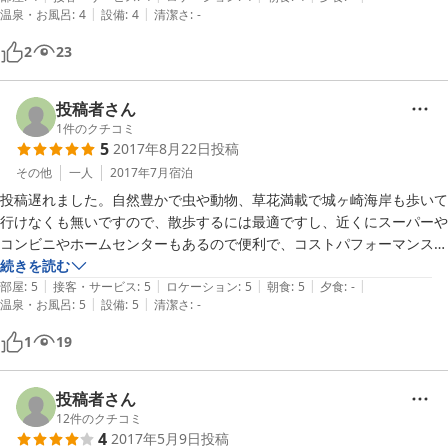
|
|
温泉・お風呂
:
4
設備
:
4
清潔さ
:
-
2
23
投稿者さん
1
件のクチコミ
5
2017年8月22日
投稿
その他
一人
2017年7月
宿泊
投稿遅れました。自然豊かで虫や動物、草花満載で城ヶ崎海岸も歩いて
行けなくも無いですので、散歩するには最適ですし、近くにスーパーや
コンビニやホームセンターもあるので便利で、コストパフォーマンス以
上の価値がありました。旅館のご夫妻はじめ、地元の方々も皆さん親切
続きを読む
|
|
|
|
|
で本当に和みました。あと夜はかなり暗いので来る時は電灯が必要で
部屋
:
5
接客・サービス
:
5
ロケーション
:
5
朝食
:
5
夕食
:
-
|
|
温泉・お風呂
:
5
設備
:
5
清潔さ
:
-
す。また近くに来る際にお世話になりたいと思います。
1
19
投稿者さん
12
件のクチコミ
4
2017年5月9日
投稿