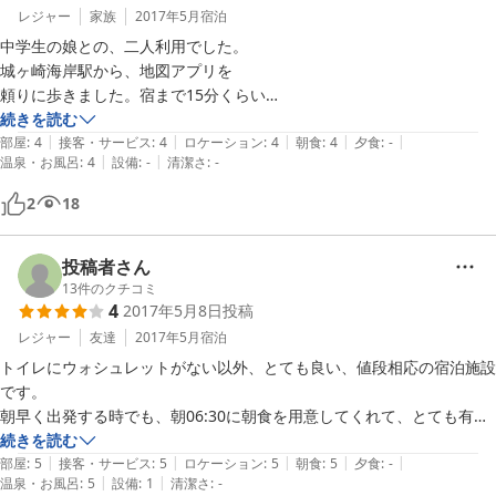
レジャー
家族
2017年5月
宿泊
中学生の娘との、二人利用でした。

城ヶ崎海岸駅から、地図アプリを

頼りに歩きました。宿まで15分くらい

でした。別荘地内のため、静かな環境

続きを読む
|
|
|
|
|
にありました。

部屋
:
4
接客・サービス
:
4
ロケーション
:
4
朝食
:
4
夕食
:
-
|
|
温泉・お風呂
:
4
設備
:
-
清潔さ
:
-
建物内は、綺麗に清掃がされていました。簡単な夕食を買って行って正
解でした。暗くなると、ちょっと女性だけでは、帰り道徒歩では、怖い
2
18
ように思います。自販機は、なかったので、飲み物も持って行った方が
よいです。

朝食は、セルフですが、おかわりもできますし、このお値段ではあり得
投稿者さん
ないのではないでしょうか。

13
件のクチコミ
4
2017年5月8日
投稿
宿の方も、温かく、親戚のお宅に来たような雰囲気でした。

レジャー
友達
2017年5月
宿泊
トイレにウォシュレットがない以外、とても良い、値段相応の宿泊施設
です。

朝早く出発する時でも、朝06:30に朝食を用意してくれて、とても有り
難かったです。東伊豆に来る時には、また利用させて頂きます。よろし
続きを読む
|
|
|
|
|
くお願い致します。
部屋
:
5
接客・サービス
:
5
ロケーション
:
5
朝食
:
5
夕食
:
-
|
|
温泉・お風呂
:
5
設備
:
1
清潔さ
:
-