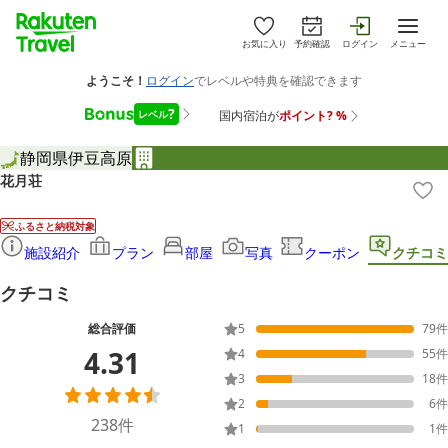
お気に入り
予約確認
ログイン
メニュー
静岡県
伊豆高原
花月荘
ふるさと納税対象
施設紹介
プラン
部屋
写真
クーポン
クチコミ
クチコミ
総合評価
5
79
件
4.31
4
55
件
3
18
件
2
6
件
238
件
1
1
件