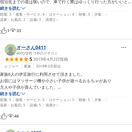
宿泊先までの道は狭いので、車で行く際はゆっくり行った方がいいと思
います。

続きを読む
|
|
|
|
|
部屋
:
3
接客・サービス
:
4
ロケーション
:
4
朝食
:
3
夕食
:
-
|
|
温泉・お風呂
:
2
設備
:
3
清潔さ
:
-
お部屋に入ると、布団は自分たちでひくようになりますが、これもま
た、家族での思い出となりました。

1
33
シーツカバーがありますが、枕の汚れが少し気になりました。

お風呂は広くて快適でした。脱衣場のかごの持ち手部分がどれもほこ
り？汚れていたのが気になりました。

オーさん0411
そこがきれいになれば、もっといいのになっと思いました。
40代
/
女性
|
1
件のクチコミ
5
2019年4月2日
投稿
レジャー
家族
2019年3月
宿泊
家族6人の伊豆旅行に利用させて頂きました。

お宿にはマッサージ機や小さい子供が遊べるおもちゃがあり

主人や子供が喜んでいました。

また朝食がボリュームがあり大満足！

続きを読む
|
|
|
|
|
子供にはジュースやお菓子までつけてくださり、

部屋
:
5
接客・サービス
:
5
ロケーション
:
5
朝食
:
5
夕食
:
-
|
|
温泉・お風呂
:
5
設備
:
5
清潔さ
:
-
大人には食後のコーヒーまで。

館内も新しい建物といった感じではありませんが

46
掃除が行き届いていて気持ちよく過ごすことができました。

また伊豆に行く際にはぜひ利用したいと思います。
