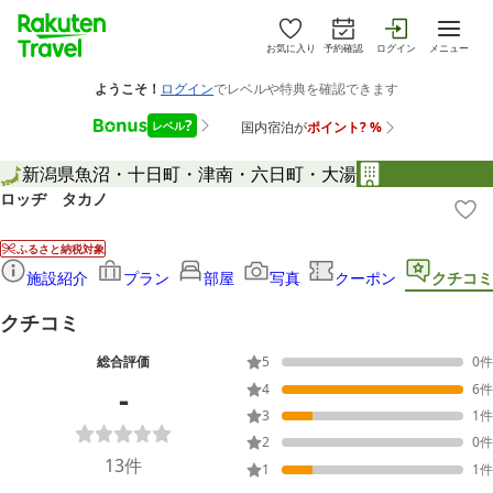
お気に入り
予約確認
ログイン
メニュー
新潟県
魚沼・十日町・津南・六日町・大湯
ロッヂ タカノ
ふるさと納税対象
施設紹介
プラン
部屋
写真
クーポン
クチコミ
クチコミ
総合評価
5
0
件
-
4
6
件
3
1
件
2
0
件
13
件
1
1
件