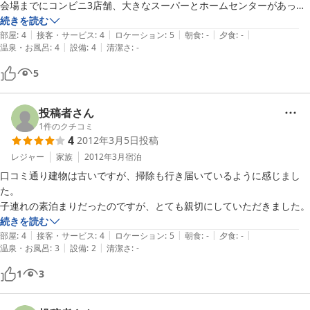
会場までにコンビニ3店舗、大きなスーパーとホームセンターがあっ
て、すごく便利でした。

続きを読む
|
|
|
|
|
ロッヂというものをはじめて利用して戸惑いもありましたが、

部屋
:
4
接客・サービス
:
4
ロケーション
:
5
朝食
:
-
夕食
:
-
|
|
温泉・お風呂
:
4
設備
:
4
清潔さ
:
-
入浴も22時までとありましたが、24時以降にチェックインしても、

シャワーを貸していただくことが出来、助かりました。

5
ありがとうございました。
投稿者さん
1
件のクチコミ
4
2012年3月5日
投稿
レジャー
家族
2012年3月
宿泊
口コミ通り建物は古いですが、掃除も行き届いているように感じまし
た。

子連れの素泊まりだったのですが、とても親切にしていただきました。
続きを読む
|
|
|
|
|
部屋
:
4
接客・サービス
:
4
ロケーション
:
5
朝食
:
-
夕食
:
-
|
|
温泉・お風呂
:
3
設備
:
2
清潔さ
:
-
1
3