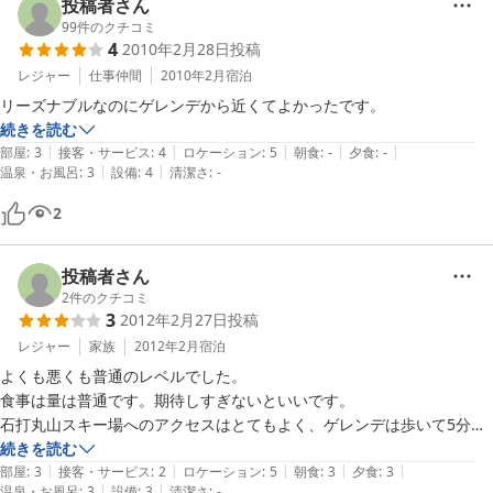
投稿者さん
99
件のクチコミ
4
2010年2月28日
投稿
レジャー
仕事仲間
2010年2月
宿泊
リーズナブルなのにゲレンデから近くてよかったです。
続きを読む
|
|
|
|
|
部屋
:
3
接客・サービス
:
4
ロケーション
:
5
朝食
:
-
夕食
:
-
|
|
温泉・お風呂
:
3
設備
:
4
清潔さ
:
-
2
投稿者さん
2
件のクチコミ
3
2012年2月27日
投稿
レジャー
家族
2012年2月
宿泊
よくも悪くも普通のレベルでした。

食事は量は普通です。期待しすぎないといいです。

石打丸山スキー場へのアクセスはとてもよく、ゲレンデは歩いて5分程
続きを読む
|
|
|
|
|
部屋
:
3
接客・サービス
:
2
ロケーション
:
5
朝食
:
3
夕食
:
3
|
|
温泉・お風呂
:
3
設備
:
3
清潔さ
:
-