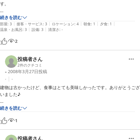
す。

食事なしのプランでしたら申し分ない値段です。

続きを読む
|
|
|
|
|
部屋
:
3
接客・サービス
:
3
ロケーション
:
4
朝食
:
1
夕食
:
1
|
|
温泉・お風呂
:
3
設備
:
3
清潔さ
:
-
トイレも今どき和式は無いかな〜とも思います。
2
投稿者さん
2
件のクチコミ
-
2008年3月27日
投稿
-
-
建物は古かったけど、食事はとても美味しかったです。ありがとうござ
いました♪

【ご利用の宿泊プラン】

続きを読む
石打丸山スキー場2日リフト券付プラン！

1
和室6帖
投稿者さん