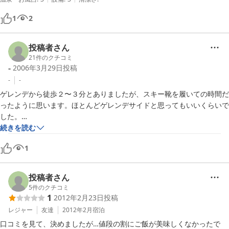
1
2
投稿者さん
21
件のクチコミ
-
2006年3月29日
投稿
-
-
ゲレンデから徒歩２〜３分とありましたが、スキー靴を履いての時間だ
ったように思います。ほとんどゲレンデサイドと思ってもいいくらいで
した。

当日はちょうどイベントがあってロッジから花火まで見えて感激しまし
続きを読む
た。

1
食事もボリューム、味ともに満点で御飯もお代わりしてしまいました。

今回は、友達とグループでお邪魔しましたが、今度は家族でいきたいと
おもいます。
投稿者さん
5
件のクチコミ
1
2012年2月23日
投稿
レジャー
友達
2012年2月
宿泊
口コミを見て、決めましたが…値段の割にご飯が美味しくなかったで