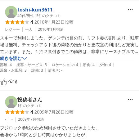
和室（食事なし）
toshi-kun3611
40代
/
男性
|
5
件のクチコミ
4
2010年1月23日
投稿
レジャー
一人
2010年1月
宿泊
スキーで利用しました。ゲレンデは目の前、リフト券の割引あり、駐車
場は無料、チェックアウト後の荷物の預かりと更衣室の利用など充実し
ています。また、１泊２食付きでこの値段は、非常にリーズナブルで
す。次回も利用したいと思います。
続きを読む
|
|
|
|
|
部屋
:
4
接客・サービス
:
5
ロケーション
:
4
朝食
:
4
夕食
:
4
|
|
温泉・お風呂
:
3
設備
:
3
清潔さ
:
-
6
投稿者さん
1
件のクチコミ
4
2009年7月28日
投稿
-
-
2009年7月
宿泊
フジロック参戦のため利用させていただきました。

会場から1時間と少し時間はかかりましたが、
