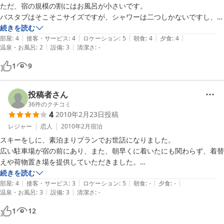
ただ、宿の規模の割にはお風呂が小さいです。

バスタブはそこそこサイズですが、シャワーは二つしかないですし、脱
衣所の棚も3個しかないです。

続きを読む
|
|
|
|
|
入ろうとしたところ、団体さんがいらっしゃる様子で入るのをやめ、次
部屋
:
4
接客・サービス
:
4
ロケーション
:
5
朝食
:
4
夕食
:
4
|
|
温泉・お風呂
:
2
設備
:
3
清潔さ
:
-
に入り脱衣所で着替えて居たら、5〜6人が入ってみえ、こちらは裸な
のに廊下に通ずるドアを開けられてしまったりで、恥ずかしいおもいを
1
9
しました。

少人数でしか入れないお風呂なのであれば、少し工夫をして頂けると有
難いなと思いました。
投稿者さん
36
件のクチコミ
4
2010年2月23日
投稿
レジャー
恋人
2010年2月
宿泊
スキーをしに、素泊まりプランでお世話になりました。

広い駐車場が宿の前にあり、また、朝早くに着いたにも関わらず、着替
えや荷物置き場を提供していただきました。

食事は、少し歩いて５分くらいのところにある居酒屋で楽しみました。

続きを読む
|
|
|
|
|
スキー場まではすぐで、とても便利です。石打は土日は駐車場が有料で
部屋
:
4
接客・サービス
:
3
ロケーション
:
5
朝食
:
-
夕食
:
-
|
|
温泉・お風呂
:
3
設備
:
3
清潔さ
:
-
すので、それが浮いた上にこの宿泊料金は、かなりお得だと思います。

1
12
【ご利用の宿泊プラン】
