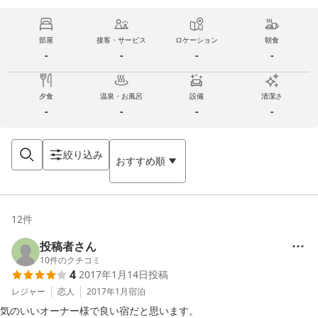
部屋
接客・サービス
ロケーション
朝食
-
-
-
-
夕食
温泉・お風呂
設備
清潔さ
-
-
-
-
絞り込み
おすすめ順
12
件
投稿者さん
10
件のクチコミ
4
2017年1月14日
投稿
レジャー
恋人
2017年1月
宿泊
気のいいオーナー様で良い宿だと思います。
