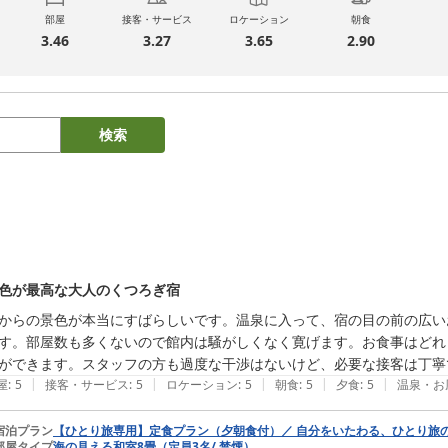
部屋
接客・サービス
ロケーション
朝食
3.46
3.27
3.65
2.90
検索
色が最高な大人のくつろぎ宿
からの景色が本当にすばらしいです。温泉に入って、宿の目の前の広い
す。部屋数も多くないので館内は騒がしくなく寛げます。お食事はどれ
ができます。スタッフの方も過度な干渉はないけど、必要な接客は丁寧
|
|
|
|
|
屋
:
5
接客・サービス
:
5
ロケーション
:
5
朝食
:
5
夕食
:
5
温泉・お
宿泊プラン
【ひとり旅専用】定食プラン（夕朝食付）／ 自分をいたわる、ひとり旅
部屋タイプ
海の見える和室8畳（定員3名/ 禁煙）