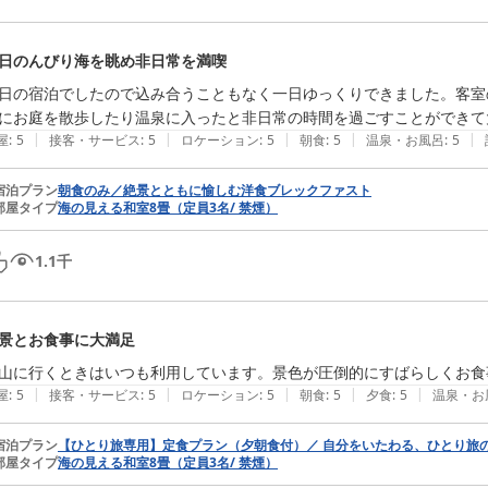
日のんびり海を眺め非日常を満喫
日の宿泊でしたので込み合うこともなく一日ゆっくりできました。客室
にお庭を散歩したり温泉に入ったと非日常の時間を過ごすことができて
|
|
|
|
|
屋
:
5
接客・サービス
:
5
ロケーション
:
5
朝食
:
5
温泉・お風呂
:
5
宿泊プラン
朝食のみ／絶景とともに愉しむ洋食ブレックファスト
部屋タイプ
海の見える和室8畳（定員3名/ 禁煙）
1.1
千
景とお食事に大満足
山に行くときはいつも利用しています。景色が圧倒的にすばらしくお食
|
|
|
|
|
屋
:
5
接客・サービス
:
5
ロケーション
:
5
朝食
:
5
夕食
:
5
温泉・お
宿泊プラン
【ひとり旅専用】定食プラン（夕朝食付）／ 自分をいたわる、ひとり旅
部屋タイプ
海の見える和室8畳（定員3名/ 禁煙）