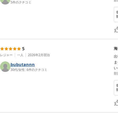
部
5
件のクチコミ
5
海
レジャー
一人
2026年2月
宿泊
出
ま
bubutannn
い
30代
/
女性
|
6
件のクチコミ
部