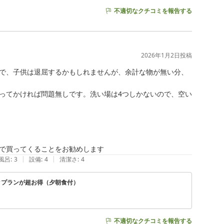
不適切なクチコミを報告する
2026年1月2日
投稿
で、子供は退屈するかもしれませんが、余計な物が無い分、
ってかければ問題無しです。洗い場は4つしかないので、空い
|
|
風呂
:
3
設備
:
4
清潔さ
:
4
クプランが超お得（夕朝食付）
不適切なクチコミを報告する