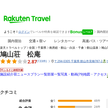
国内宿泊
交通＋宿
レンタカー
高速バス・ツア
楽天トラベルトップ
全国
千葉県
南房総・館山・白浜・千倉
館山温泉
鳩山
鳩山荘 松庵
2.87
(
133
件
)
〒
294-0305 千葉県 館山市見物787-2
ふるさと納税対象
施設紹介
宿ニュース
プラン一覧
部屋一覧
写真・動画
(79)
地図・アクセス
クチコミ
総合評価
5
48
件
4
24
件