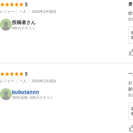
5
景
レジャー
一人
2026年2月
宿泊
部
投稿者さん
9
件のクチコミ
5
一
レジャー
一人
2026年2月
宿泊
お
願
bubutannn
部
30代
/
女性
|
6
件のクチコミ