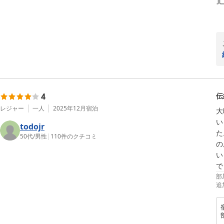
4
伝
レジャー
一人
2025年12月
宿泊
大
い
todojr
た
50代
/
男性
|
110
件のクチコミ
の
い
部
追