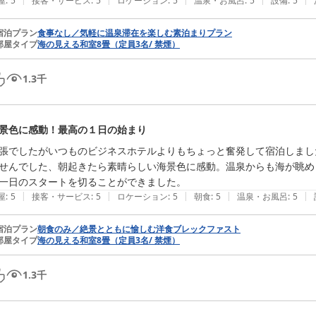
屋
:
5
接客・サービス
:
5
ロケーション
:
5
温泉・お風呂
:
5
設備
:
5
宿泊プラン
食事なし／気軽に温泉滞在を楽しむ素泊まりプラン
部屋タイプ
海の見える和室8畳（定員3名/ 禁煙）
1.3
千
景色に感動！最高の１日の始まり
張でしたがいつものビジネスホテルよりもちょっと奮発して宿泊しまし
せんでした、朝起きたら素晴らしい海景色に感動。温泉からも海が眺め
一日のスタートを切ることができました。
|
|
|
|
|
屋
:
5
接客・サービス
:
5
ロケーション
:
5
朝食
:
5
温泉・お風呂
:
5
宿泊プラン
朝食のみ／絶景とともに愉しむ洋食ブレックファスト
部屋タイプ
海の見える和室8畳（定員3名/ 禁煙）
1.3
千