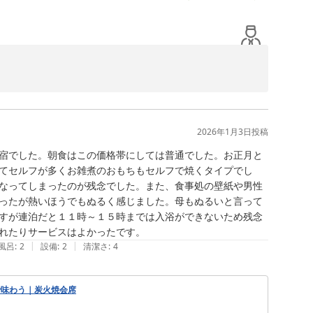
嬉しく存じます。また静かにお過ごしになりたい際には、
す。
2026年1月3日
投稿
宿でした。朝食はこの価格帯にしては普通でした。お正月と
てセルフが多くお雑煮のおもちもセルフで焼くタイプでし
なってしまったのが残念でした。また、食事処の壁紙や男性
ったが熱いほうでもぬるく感じました。母もぬるいと言って
すが連泊だと１１時～１５時までは入浴ができないため残念
|
|
風呂
:
2
設備
:
2
清潔さ
:
4
で味わう｜炭火焼会席