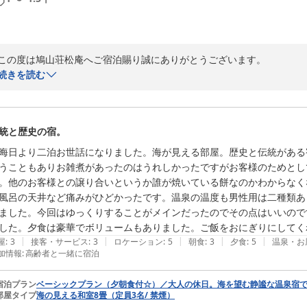
この度は鳩山荘松庵へご宿泊賜り誠にありがとうございます。

富士山の景色やご滞在をゆったりとお楽しみいただけたとのこと、大変
続きを読む
ぜひお越しくださいませ。スタッフ一同心よりお待ち申し上げておりま
鳩山荘 松庵
2026-01-12
統と歴史の宿。
晦日より二泊お世話になりました。海が見える部屋。歴史と伝統がある
うこともありお雑煮があったのはうれしかったですがお客様のためとし
。他のお客様との譲り合いというか誰が焼いている餅なのかわからなく
風呂の天井など痛みがひどかったです。温泉の温度も男性用は二種類あ
ました。今回はゆっくりすることがメインだったのでその点はいいので
|
|
|
|
|
屋
:
3
接客・サービス
:
3
ロケーション
:
5
朝食
:
3
夕食
:
5
温泉・お
加情報
:
高齢者と一緒に宿泊
宿泊プラン
ベーシックプラン（夕朝食付☆）／大人の休日。海を望む静謐な温泉宿
部屋タイプ
海の見える和室8畳（定員3名/ 禁煙）