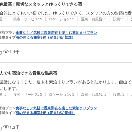
色最高！親切なスタッフとゆっくりできる宿
|
|
|
|
|
屋
:
5
接客・サービス
:
5
ロケーション
:
5
温泉・お風呂
:
5
設備
:
5
宿泊プラン
食事なし／気軽に温泉滞在を楽しむ素泊まりプラン
部屋タイプ
海の見える和室8畳（定員3名/ 禁煙）
1.1
千
人でも宿泊できる貴重な温泉宿
世話になりました。週末も素泊まりプランがあると助かります。館山で
いします。
|
|
|
|
|
屋
:
5
接客・サービス
:
5
ロケーション
:
5
温泉・お風呂
:
5
設備
:
5
宿泊プラン
食事なし／気軽に温泉滞在を楽しむ素泊まりプラン
部屋タイプ
海の見える和室8畳（定員3名/ 禁煙）
1.2
千