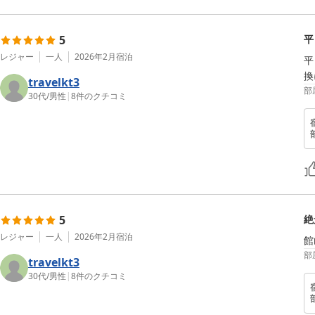
5
平
レジャー
一人
2026年2月
宿泊
平
換
travelkt3
部
30代
/
男性
|
8
件のクチコミ
5
絶
レジャー
一人
2026年2月
宿泊
館
部
travelkt3
30代
/
男性
|
8
件のクチコミ