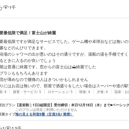
1
千
要最低限で満足！富士山が綺麗
要最低限ですが満足なサービスでした。ゲーム機や卓球台などは無いの
書などのんびりできます。

浴場のシャワーの出が悪いのはその通りですが、湯船の湯を手桶ですく
るときに入るのが良いでしょう

屋は普通に綺麗です。窓からの富士山は🗻綺麗でした

ブラシももちろんあります

団が薄めなので腰痛の人はきついかもしれません

|
|
|
|
|
屋
:
4
接客・サービス
:
5
ロケーション
:
5
朝食
:
4
夕食
:
4
温泉・お
宿泊プラン
【直前割｜1日2組限定】受付締切：本日12月18日（木）まで■ベーシッ
このプランは現在ご利用いただけません
部屋タイプ
海の見える和室8畳（定員3名/ 禁煙）
1
1.5
千