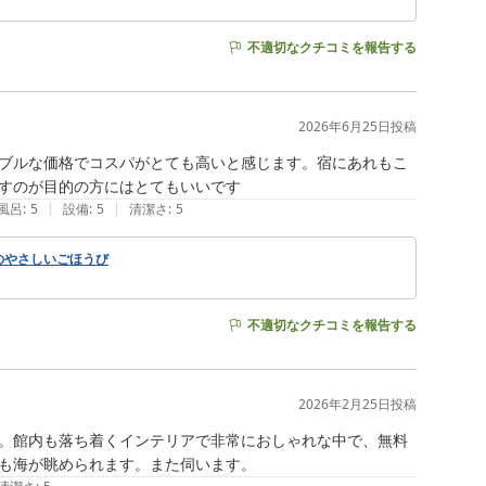
不適切なクチコミを報告する
2026年6月25日
投稿
ブルな価格でコスパがとても高いと感じます。宿にあれもこ
すのが目的の方にはとてもいいです
|
|
風呂
:
5
設備
:
5
清潔さ
:
5
のやさしいごほうび
不適切なクチコミを報告する
2026年2月25日
投稿
。館内も落ち着くインテリアで非常におしゃれな中で、無料
も海が眺められます。また伺います。