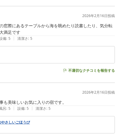
2026年2月16日
投稿
の窓際にあるテーブルから海を眺めたり読書したり、気分転
大満足です
|
設備
:
5
清潔さ
:
5
不適切なクチコミを報告する
2026年2月16日
投稿
事も美味しいお気に入りの宿です。
|
|
風呂
:
5
設備
:
5
清潔さ
:
5
のやさしいごほうび