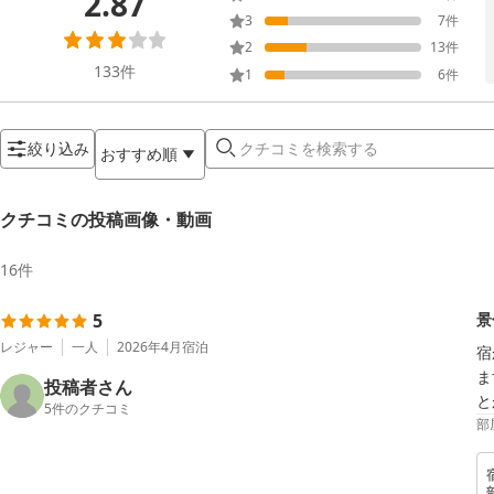
2.87
3
7
件
2
13
件
133
件
1
6
件
絞り込み
おすすめ順
クチコミの投稿画像・動画
16
件
5
景
レジャー
一人
2026年4月
宿泊
宿
ま
投稿者さん
と
5
件のクチコミ
部