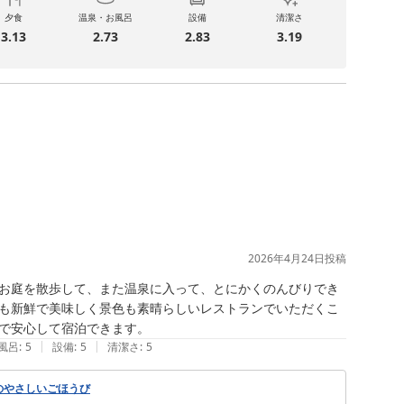
夕食
温泉・お風呂
設備
清潔さ
3.13
2.73
2.83
3.19
2026年4月24日
投稿
お庭を散歩して、また温泉に入って、とにかくのんびりでき
も新鮮で美味しく景色も素晴らしいレストランでいただくこ
で安心して宿泊できます。
|
|
風呂
:
5
設備
:
5
清潔さ
:
5
のやさしいごほうび