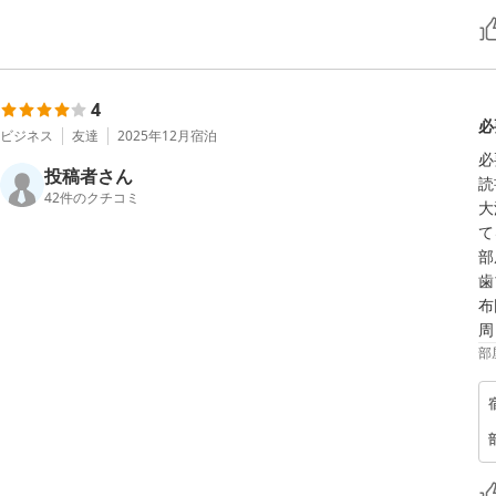
4
必
ビジネス
友達
2025年12月
宿泊
必
投稿者さん
読
42
件のクチコミ
大
て
部
歯
布
部