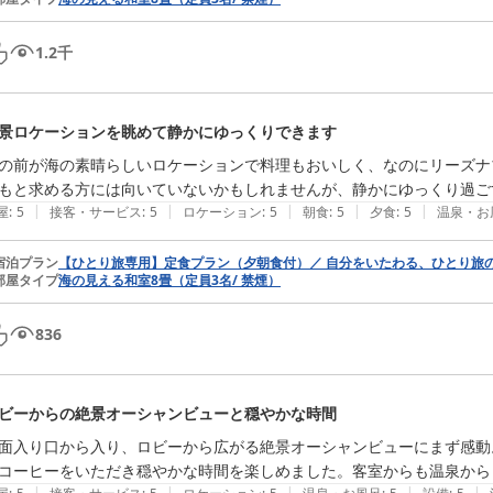
1.2
千
景ロケーションを眺めて静かにゆっくりできます
の前が海の素晴らしいロケーションで料理もおいしく、なのにリーズナ
もと求める方には向いていないかもしれませんが、静かにゆっくり過ご
|
|
|
|
|
屋
:
5
接客・サービス
:
5
ロケーション
:
5
朝食
:
5
夕食
:
5
温泉・お
宿泊プラン
【ひとり旅専用】定食プラン（夕朝食付）／ 自分をいたわる、ひとり旅
部屋タイプ
海の見える和室8畳（定員3名/ 禁煙）
836
ビーからの絶景オーシャンビューと穏やかな時間
面入り口から入り、ロビーから広がる絶景オーシャンビューにまず感動
コーヒーをいただき穏やかな時間を楽しめました。客室からも温泉から
|
|
|
|
|