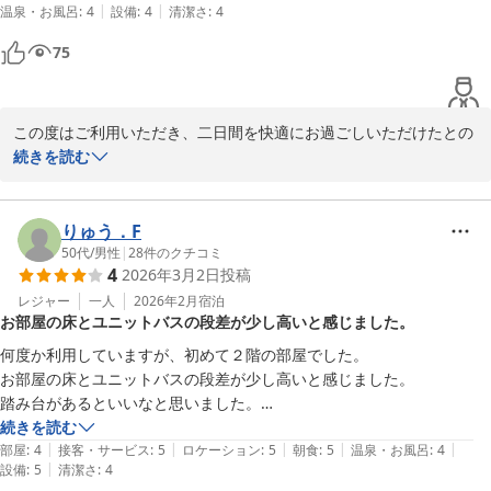
|
|
温泉・お風呂
:
4
設備
:
4
清潔さ
:
4
75
この度はご利用いただき、二日間を快適にお過ごしいただけたとの
お言葉を頂戴し、スタッフ一同大変嬉しく思います。  

続きを読む
またお越しいただける機会を心よりお待ちしております。次回のご
予約時も、ぜひお気軽にお申し付けください。

またのお越しを楽しみにしております。

りゅう．F
50代
/
男性
|
28
件のクチコミ
4
2026年3月2日
投稿
HOTELAZ熊本大津店　フロント
レジャー
一人
2026年2月
宿泊
ＨＯＴＥＬ ＡＺ 熊本大津店
お部屋の床とユニットバスの段差が少し高いと感じました。
2026-04-09
何度か利用していますが、初めて２階の部屋でした。

お部屋の床とユニットバスの段差が少し高いと感じました。

踏み台があるといいなと思いました。

ベッドの下に小さなゴミが落ちていたので、清潔さは☆４で。
続きを読む
|
|
|
|
|
部屋
:
4
接客・サービス
:
5
ロケーション
:
5
朝食
:
5
温泉・お風呂
:
4
|
設備
:
5
清潔さ
:
4