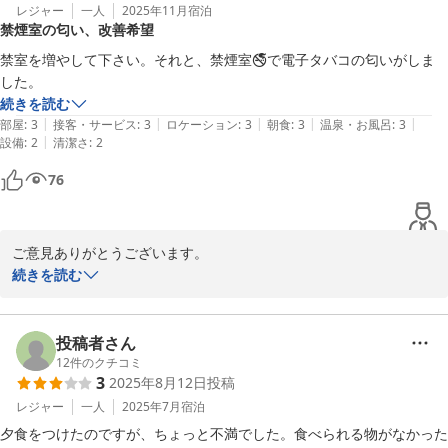
HOTELAZ熊本大津店　フロント
レジャー
一人
2025年11月
宿泊
ＨＯＴＥＬ ＡＺ 熊本大津店
禁煙室の匂い、改善希望
ＨＯＴＥＬ ＡＺ 熊本大津店
2026-01-29
禁室を増やして下さい。それと、禁煙室🚭️で電子タバコの匂いがしま
2026-06-26
した。
続きを読む
|
|
|
|
|
部屋
:
3
接客・サービス
:
3
ロケーション
:
3
朝食
:
3
温泉・お風呂
:
3
|
設備
:
2
清潔さ
:
2
76
ご意見ありがとうございます。

続きを読む
禁煙室の増設についてのご要望、しっかりと受け止めました。お客
様に快適にお過ごしいただけるよう、今後の改善に努めてまいりま
す。

投稿者さん
12
件のクチコミ
3
2025年8月12日
投稿
また、電子タバコの匂いについてもご指摘いただき、感謝いたしま
す。清掃や管理の徹底を図り、より良い環境を提供できるよう努力
レジャー
一人
2025年7月
宿泊
いたします。

夕食をつけたのですが、ちょっと不満でした。食べられる物がなかった