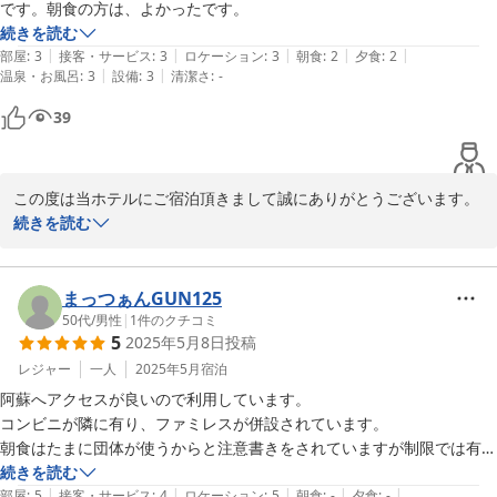
です。朝食の方は、よかったです。
HOTELAZ

続きを読む
フロント
|
|
|
|
|
部屋
:
3
接客・サービス
:
3
ロケーション
:
3
朝食
:
2
夕食
:
2
|
|
温泉・お風呂
:
3
設備
:
3
清潔さ
:
-
ＨＯＴＥＬ ＡＺ 熊本大津店
39
2025-12-07
この度は当ホテルにご宿泊頂きまして誠にありがとうございます。

夕食の関してご満足いただけなかった点、申し訳ございません。今
続きを読む
後もお客様に最高のおもてなしが出来るように更に精進して参りま
す。

お客様のまたのご来館を心よりお待ちしております。

まっつぁんGUN125
50代
/
男性
|
1
件のクチコミ
5
2025年5月8日
投稿
2025-08-12
レジャー
一人
2025年5月
宿泊
阿蘇へアクセスが良いので利用しています。

コンビニが隣に有り、ファミレスが併設されています。

朝食はたまに団体が使うからと注意書きをされていますが制限では有り
ませんが、自分のペースを乱されるのが嫌な人は避けた方がいいかも。
続きを読む
|
|
|
|
|
部屋
:
5
接客・サービス
:
4
ロケーション
:
5
朝食
:
-
夕食
:
-