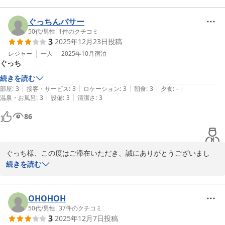
ぐ下水の匂いがし、浴室もカビと匂いがある状態で大変ご不快な思
いをさせてしまい、深くお詫び申し上げます。滞在中も匂いが消え
ぐっちんバサー
なかったとのこと、誠に申し訳ございません。

50代
/
男性
|
1
件のクチコミ
3
2025年12月23日
投稿
現在、衛生・設備の担当と連携し、原因の徹底調査と再発防止に向
レジャー
一人
2025年10月
宿泊
ぐっち
けた対策を進めております。対象部屋の下水経路、換気・清掃状
態、カビの発生箇所の点検を強化し、必要な修繕・清掃・換気改善
続きを読む
を実施します。次回ご利用の際には、状況に応じて別の客室への移
|
|
|
|
|
部屋
:
3
接客・サービス
:
3
ロケーション
:
3
朝食
:
3
夕食
:
-
動や優先対応を検討させていただきます。

|
|
温泉・お風呂
:
3
設備
:
3
清潔さ
:
3
86
設備の古さについてのご指摘、料金設定へのご意見にも感謝しま
す。客室の状態や設備に見合った適正な価格設定を見直し、快適さ
とコストパフォーマンスの両立を目指して改善してまいります。

ぐっち様、この度はご滞在いただき、誠にありがとうございまし
また、朝食の有無や周辺の利便性といった立地面のご評価も大変あ
た。

続きを読む
りがたく存じます。次回のご利用時には、さらに快適にお過ごしい
ただけるよう努めますので、どうぞ他にもご要望があればご遠慮な
またお越しいただける日を、スタッフ一同心よりお待ちしておりま
くお知らせください。再訪を心よりお待ちしております。

す。ご滞在中にお気づきの点やご要望がございましたら、遠慮なく
OHOHOH
お知らせください。

50代
/
男性
|
37
件のクチコミ
3
2025年12月7日
投稿
HOTEL フロント