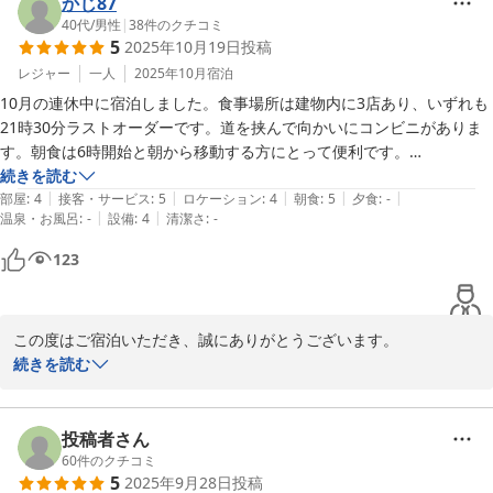
だけるよう、スタッフ一同努めておりますので、その努力が伝わっ
かじ87
たことに感謝いたします。

40代
/
男性
|
38
件のクチコミ
5
2025年10月19日
投稿
来年の南阿蘇でのレースの際にも、ぜひお越しください。再びお客
レジャー
一人
2025年10月
宿泊
様にお会いできることを心より楽しみにしております。

10月の連休中に宿泊しました。食事場所は建物内に3店あり、いずれも
21時30分ラストオーダーです。道を挟んで向かいにコンビニがありま
今後ともどうぞよろしくお願いいたします。

す。朝食は6時開始と朝から移動する方にとって便利です。

なお、チェックイン時にフロントから朝食会場の混雑時間をお知らせい
続きを読む
HOTELAZ熊本大津店　フロント
|
|
|
|
|
ただいたり、鍵以外に電源用？の鍵棒を渡され、細かいサービスがあり
部屋
:
4
接客・サービス
:
5
ロケーション
:
4
朝食
:
5
夕食
:
-
|
|
温泉・お風呂
:
-
設備
:
4
清潔さ
:
-
ました。

ＨＯＴＥＬ ＡＺ 熊本大津店
値段も含め満足しました。
123
2025-12-26
この度はご宿泊いただき、誠にありがとうございます。

続きを読む
食事や朝食の時間についてご満足いただけたとのこと、大変嬉しく
思います。  

当ホテルでは、宿泊の皆様に快適にお過ごしいただけるよう、様々
投稿者さん
なサービスを心掛けております。

60
件のクチコミ
5
2025年9月28日
投稿