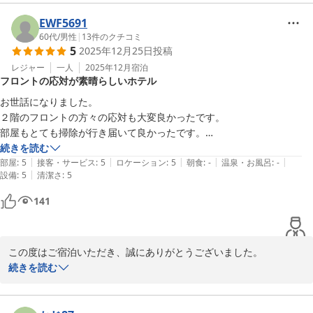
ただし、バイキングの御飯・味噌汁コーナーで給仕が不足し、皆さ
EWF5691
まにお待たせしてしまいご不便をおかけしましたこと、深くお詫び
60代
/
男性
|
13
件のクチコミ
5
2025年12月25日
投稿
申し上げます。現在、提供動線とスタッフ配置の見直しを進め、ピ
ーク時の対応を強化するよう努めております。

レジャー
一人
2025年12月
宿泊
フロントの応対が素晴らしいホテル
次回ご来館の際には、よりスムーズにお召し上がりいただけるよう
お世話になりました。

改善を図って参ります。

２階のフロントの方々の応対も大変良かったです。

部屋もとても掃除が行き届いて良かったです。

貴重なご意見を真摯に受け止め、サービス向上に活かして参りま
来年も南阿蘇でのレースに参加する際には必ず利用させて頂きます。

続きを読む
す。再びお目にかかれる日を心よりお待ちしております。

|
|
|
|
|
よろしくお願いいたします。
部屋
:
5
接客・サービス
:
5
ロケーション
:
5
朝食
:
-
温泉・お風呂
:
-
|
設備
:
5
清潔さ
:
5
HOTEL AZ 熊本大津店　フロント
141
ＨＯＴＥＬ ＡＺ 熊本大津店
2026-03-09
この度はご宿泊いただき、誠にありがとうございました。

続きを読む
フロントスタッフの応対やお部屋の清掃についてお褒めの言葉をい
ただき、大変嬉しく思っております。お客様に快適にお過ごしいた