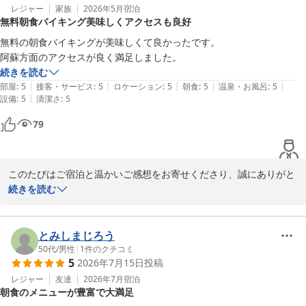
レジャー
家族
2026年5月
宿泊
無料朝食バイキング美味しくアクセスも良好
無料の朝食バイキングが美味しくて良かったです。

阿蘇方面のアクセスが良く満足しました。
続きを読む
|
|
|
|
|
部屋
:
5
接客・サービス
:
5
ロケーション
:
5
朝食
:
5
温泉・お風呂
:
5
|
設備
:
5
清潔さ
:
5
79
このたびはご宿泊と温かいご感想をお寄せくださり、誠にありがと
うございます。  

続きを読む
無料の朝食バイキングを美味しくお召し上がりいただけたとのこ
と、私たちも大変嬉しく思います。  

阿蘇方面へのアクセスが良いとのお声も、今後のサービス向上の励
とみしまじろう
みになります。  

50代
/
男性
|
1
件のクチコミ
5
2026年7月15日
投稿
また機会がございましたら、ぜひお越しください。スタッフ一同、
心よりお待ちしております。

レジャー
友達
2026年7月
宿泊
朝食のメニューが豊富で大満足