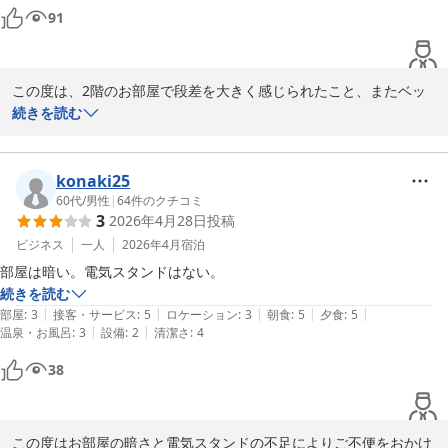
91
この度は、2階のお部屋で段差を大きく感じられたこと、またベッ
ド下の清掃に不備がありご不快をおかけしましたこと、深くお詫び
続きを読む
申し上げます。

踏み台のご提案は貴重なご意見として、関連部署へ共有し、安全性
konaki25
と快適性の向上に努めます。

60代
/
男性
|
64
件のクチコミ
3
2026年4月28日
投稿
清掃につきましては再発防止に向け、清掃を徹底します。

ビジネス
一人
2026年4月
宿泊
貴重なご意見ありがとうございます。

またのご利用お待ちしております。

続きを読む
|
|
|
|
|
部屋
:
3
接客・サービス
:
5
ロケーション
:
3
朝食
:
5
夕食
:
5
HOTELAZ熊本大津　フロント
|
|
温泉・お風呂
:
3
設備
:
2
清潔さ
:
4
ＨＯＴＥＬ ＡＺ 熊本大津店
38
2026-03-02
この度はお部屋の暗さと電気スタンドの不足によりご不便をおかけ