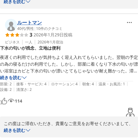
続きを読む
ホテルを気に入っていただけたとのお言葉、大変嬉しく思います。
お客様にとって快適で特別な時間を提供できたことが、私たちの何
よりの喜びです。

ルートマン
40代
/
男性
|
10
件のクチコミ
3
2026年1月29日
投稿
今後もお客様にご満足いただけるよう、スタッフ一同努めてまいり
ます。またのご来館を心よりお待ちしております。

ビジネス
一人
2026年1月
宿泊
下水の匂いが残念、立地は便利
HOTEL AZ フロント
夜遅くの利用でしたが気持ちよく迎え入れてもらいました。翌朝の予定
2025-09-10
の為の寝るだけの利用でした。しかし、部屋に着くなり下水の匂いが漂
い浴室はカビと下水の匂いが漂いとてもじゃないが耐え難かった。滞在
中匂いは消えませんでした。もう少し対応なり、対策をよろしくお願い
続きを読む
|
|
|
|
|
します。また設備面も仕方ないですが、古くなってきてます。チェーン
部屋
:
2
接客・サービス
:
4
ロケーション
:
4
朝食
:
4
温泉・お風呂
:
1
|
設備
:
2
清潔さ
:
2
店は宿泊費が大体一律が多いですが、古いホテルや新しく出来たホテル
が値段が同じてのは疑問に感じます。設備等値段に合わせたランク付け
114
の値段設定があれば多少不具合があっても妥協出

来るのかな？と思います。朝食無料や周りにコンビニ　飲食店等もあり
かなり便利な立地です。次に期待したいです。
この度はご滞在いただき、貴重なご意見をお寄せくださいまして、
ありがとうございます。遅い時間のチェックインにも関わらず、温
続きを読む
かくお迎えできたとのお言葉を頂戴したのに対し、客室に入ってす