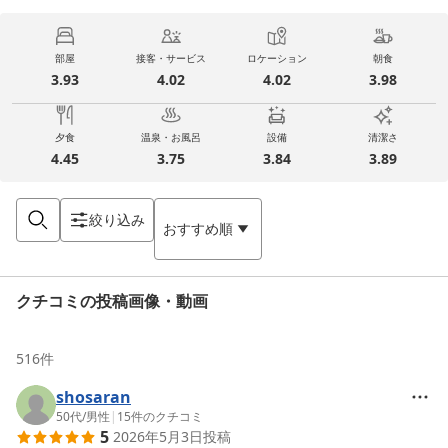
部屋
接客・サービス
ロケーション
朝食
3.93
4.02
4.02
3.98
夕食
温泉・お風呂
設備
清潔さ
4.45
3.75
3.84
3.89
絞り込み
おすすめ順
クチコミの投稿画像・動画
516
件
shosaran
50代
/
男性
|
15
件のクチコミ
5
2026年5月3日
投稿