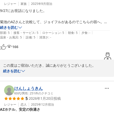
また、チェックイン時の情報提供や細やかなサービスについてもお
レジャー
家族
2025年9月
宿泊
褒めいただき、スタッフ一同励みになります。  

9/27にお世話になりました。

今後もお客様にご満足いただけるよう、努めてまいりますので、ぜ
ひまたのご利用をお待ちしております。

菊池のAZさんと比較して、ジョイフルがあるのでこちらの宿へ。

コロナ以降、ジョイフルではテイクアウトする習慣が身についているの
続きを読む
貴重なご意見をありがとうございました。      

|
|
|
|
|
ですが、こちらのジョイフルではテイクアウトができませんでした、残
部屋
:
5
接客・サービス
:
5
ロケーション
:
5
朝食
:
5
夕食
:
-
|
|
温泉・お風呂
:
5
設備
:
5
清潔さ
:
-
念。これはホテルさんには関係のない話ですが・・

HOTELAZ熊本大津店 フロント
166
受付の女性スタッフは丁寧で好印象。

2025-10-19
隣で受け付けしていた、なにやら難しそうな客に対しても、男性スタッ
フが笑顔で応対されていたのが印象的でした。←これも好印象。

この度はご宿泊いただき、誠にありがとうございました。

続きを読む
部屋は喫煙部屋でしたが、ネチャネチャした感じもなく良かった。

ジョイフルのテイクアウトに関するご意見、貴重なご指摘をいただ
エアコンは抜群に効いて快適でした。

き感謝いたします。今後のサービス向上に活かしてまいります。

ベッドは広く、寝返りしても家内を殴ることなく、朝まで２人ともぐっ
けんしょうきん
すり寝れました。

スタッフへのお褒めの言葉、大変嬉しく思います。お客様に快適に
60代
/
男性
|
251
件のクチコミ
5
2026年1月20日
投稿
お過ごしいただけるよう、丁寧な対応を心掛けておりますので、そ
地上波テレビが面白い番組が無かったので、チャンネルNECOを見よう
の点を評価していただけたことに感謝いたします。

レジャー
恋人
2025年12月
宿泊
と有料のテレビカードを機械に挿入したのですが、「サービス停止中」
AZホテル、安定の快適さ
の文字が・・ＩＮ直後は「カードを挿入してください」みたいな文字が