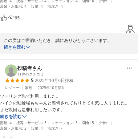
|
|
|
|
|
ので気になりました。

部屋
:
4
接客・サービス
:
4
ロケーション
:
4
朝食
:
4
夕食
:
-
ＨＯＴＥＬ ＡＺ 熊本大津店
|
|
温泉・お風呂
:
4
設備
:
4
清潔さ
:
4
2026-01-20
総合的に良い宿だと思います。

95
熊本や阿蘇には年に数回訪れるので、またお世話になりに行こうと思い
ます。
この度はご宿泊いただき、誠にありがとうございます。

続きを読む
熊本インターからのアクセスが良いとのお言葉、大変嬉しく思いま
す。お客様にとって便利な立地であることは、私たちの大切なポイ
ントの一つです。

投稿者さん
11
件のクチコミ
5
2025年10月6日
投稿
またのご利用を心よりお待ちしております。

レジャー
家族
2025年10月
宿泊
HOTEL AZ熊本大津店 フロント
ツーリング先で利用しました。

バイクの駐輪場もちゃんと整備されておりとても気に入りました。

ＨＯＴＥＬ ＡＺ 熊本大津店
まだ次回も是非利用したいです。
2025-12-06
続きを読む
|
|
|
|
|
部屋
:
4
接客・サービス
:
5
ロケーション
:
5
朝食
:
5
夕食
:
-
|
|
温泉・お風呂
:
3
設備
:
4
清潔さ
:
-