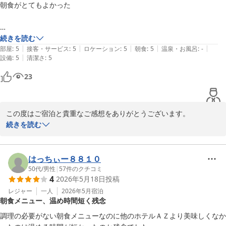
HOTELAZ熊本大津店　フロント
朝食がとてもよかった

ＨＯＴＥＬ ＡＺ 熊本大津店
2026-05-04
続きを読む
|
|
|
|
|
部屋
:
5
接客・サービス
:
5
ロケーション
:
5
朝食
:
5
温泉・お風呂
:
-
|
設備
:
5
清潔さ
:
5
23
この度はご宿泊と貴重なご感想をありがとうございます。

続きを読む
朝食をお楽しみいただけたとのお言葉を頂戴し、スタッフ一同大変
嬉しく拝読しました。

はっちぃー８８１０
次回ご利用の際も、朝食をはじめとしたサービスでご満足いただけ
50代
/
男性
|
57
件のクチコミ
4
2026年5月18日
投稿
るよう努めてまいります。  

またのお越しを心よりお待ちしております。
レジャー
一人
2026年5月
宿泊
朝食メニュー、温め時間短く残念
ＨＯＴＥＬ ＡＺ 熊本大津店
調理の必要がない朝食メニューなのに他のホテルＡＺより美味しくなか
2026-07-16