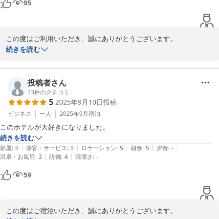
95
この度はご利用いただき、誠にありがとうございます。

続きを読む
バイクの駐輪場にご満足いただけたとのこと、大変嬉しく思いま
す。  

ツーリングの際に快適にお過ごしいただけるよう、施設の整備に努
投稿者さん
めております。

13
件のクチコミ
5
2025年9月10日
投稿
次回のご利用を心よりお待ちしております。  

ビジネス
一人
2025年9月
宿泊
安全なツーリングをお楽しみください。

このホテルが大好きになりました。
続きを読む
HOTELAZ  熊本大津店 フロント
|
|
|
|
|
部屋
:
5
接客・サービス
:
5
ロケーション
:
5
朝食
:
5
夕食
:
-
|
|
温泉・お風呂
:
3
設備
:
4
清潔さ
:
-
2025-10-06
59
この度はご宿泊いただき、誠にありがとうございます。
