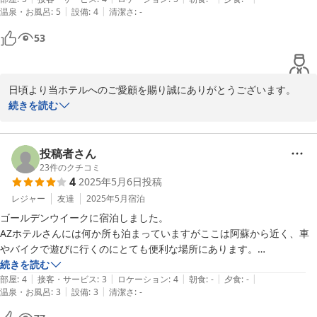
|
|
温泉・お風呂
:
5
設備
:
4
清潔さ
:
-
53
日頃より当ホテルへのご愛顧を賜り誠にありがとうございます。

今後も多くのお客様に選ばれるホテルを目指し精進して参ります。

続きを読む
お客様のまたのご来館を心よりお待ち申し上げます。

投稿者さん
23
件のクチコミ
2025-05-08
4
2025年5月6日
投稿
レジャー
友達
2025年5月
宿泊
ゴールデンウイークに宿泊しました。

AZホテルさんには何か所も泊まっていますがここは阿蘇から近く、車
やバイクで遊びに行くのにとても便利な場所にあります。

道路を挟んでコンビニがあるので夕方までは車やバイクの音などうるさ
続きを読む
|
|
|
|
|
かったんですが、暗くなると静かになりました。

部屋
:
4
接客・サービス
:
3
ロケーション
:
4
朝食
:
-
夕食
:
-
|
|
温泉・お風呂
:
3
設備
:
3
清潔さ
:
-
部屋は古いものの清掃が行き届いていて気持ち良く休むことができまし
た。
