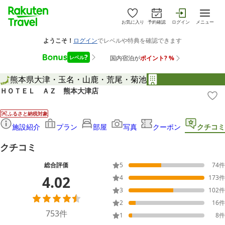
お気に入り
予約確認
ログイン
メニュー
熊本県
大津・玉名・山鹿・荒尾・菊池
ＨＯＴＥＬ ＡＺ 熊本大津店
ふるさと納税対象
施設紹介
プラン
部屋
写真
クーポン
クチコミ
クチコミ
総合評価
5
74
件
4.02
4
173
件
3
102
件
2
16
件
753
件
1
8
件