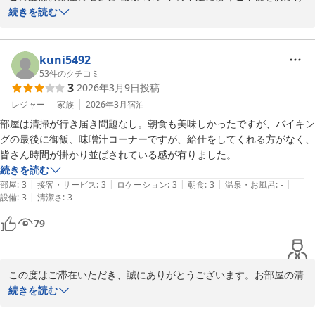
し、誠に申し訳ございません。照明が十分でなかった点は、快適な
続きを読む
滞在の妨げとなり深くお詫び申し上げます。

現時点での対応として、別のお部屋への移動または追加の照明をご
kuni5492
用意することが可能です。ご希望をお知らせいただければ、すぐ手
53
件のクチコミ
3
2026年3月9日
投稿
配いたします。

レジャー
家族
2026年3月
宿泊
今後のご滞在がより快適になるよう、客室の照明状況の点検を強化
部屋は清掃が行き届き問題なし。朝食も美味しかったですが、バイキン
してまいります。貴重なご意見をありがとうございます。

グの最後に御飯、味噌汁コーナーですが、給仕をしてくれる方がなく、
皆さん時間が掛かり並ばされている感が有りました。
HOTEL AZ 熊本大津店　フロント
続きを読む
|
|
|
|
|
部屋
:
3
接客・サービス
:
3
ロケーション
:
3
朝食
:
3
温泉・お風呂
:
-
ＨＯＴＥＬ ＡＺ 熊本大津店
|
設備
:
3
清潔さ
:
3
2026-05-14
79
この度はご滞在いただき、誠にありがとうございます。お部屋の清
掃にご満足いただけたこと、朝食もお口に合ったとのお言葉を頂き
続きを読む
大変嬉しく思います。
