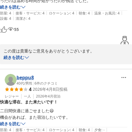
ったのは温める時間が短かったのか残念でした。
続きを読む
|
|
|
|
|
部屋
:
4
接客・サービス
:
4
ロケーション
:
4
朝食
:
4
温泉・お風呂
:
4
|
設備
:
4
清潔さ
:
4
55
この度は貴重なご意見をありがとうございます。

続きを読む
今後は温度管理と温め時間の見直しを徹底し、提供品質の向上に努
めます。次回ご来館の際には、温度に違和感がございましたら遠慮
なくお知らせください。お客様のお声を真摯に受け止め、改善して
beppu8
まいります。

40代
/
男性
|
6
件のクチコミ
4
2026年4月8日
投稿
HOTEL AZ フロント
レジャー
一人
2026年4月
宿泊
快適な滞在、また来たいです！
ＨＯＴＥＬ ＡＺ 熊本大津店
二日間快適に過ごせました😃

2026-05-18
機会があれば、また宿泊したいです。
続きを読む
|
|
|
|
|
部屋
:
4
接客・サービス
:
4
ロケーション
:
4
朝食
:
4
夕食
:
-