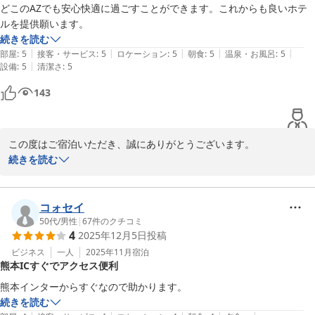
お部屋やエアコン、ベッドについてもご満足いただけたようで何よ
出てたはずだけど・・

どこのAZでも安心快適に過ごすことができます。これからも良いホテ
りです。快適な滞在を提供できたことを嬉しく思います。

フロントへ電話して返金を求めたら、女性スタッフが部屋までお金を持
ルを提供願います。
って来てくださいました。

続きを読む
テレビの件ではご不便をおかけし、申し訳ございませんでした。ス
|
|
|
|
|
この女性スタッフは、こちらが恐縮するくらい平謝りで・・念のため
部屋
:
5
接客・サービス
:
5
ロケーション
:
5
朝食
:
5
温泉・お風呂
:
5
タッフの対応が少しでもお客様の気持ちを和らげられたのであれば
|
設備
:
5
清潔さ
:
5
色々試して下さったのですが、部屋に入る際に入り口で靴を脱がれて、
幸いです。

さらに恐縮いたしました。たかがテレビのことで申し訳ございませんで
143
した。この女性スタッフのおかげで、嫌な思いも起こらず、気持ちよく
朝食についてのご意見もありがとうございます。予約席の件につい
過ごせました。

ては、今後の改善点として検討させていただきます。お客様にとっ
てより良い体験を提供できるよう努めてまいります。

この度はご宿泊いただき、誠にありがとうございます。

朝食は品数が豊富とは言えないのかもしれませんが、私的にはご飯とみ
続きを読む
そ汁とサラダがあれば十分なので問題なし。茶碗が大きかったので、ご
熊本や阿蘇への再訪をお考えいただけるとのこと、心よりお待ちし
安心して快適にお過ごしいただけたとのお言葉、大変嬉しく思いま
飯をガッツリと頂きました。

ております。またのご利用をお待ちしております。

す。  

ただ、気になった点が・・

お客様にとっての「良いホテル」を目指し、今後もサービス向上に
コォセイ
半分くらいか、もしかするとそれ以上かもしれませんが、予約席になっ
HOTEL AZ 大津店 フロント
努めてまいります。

50代
/
男性
|
67
件のクチコミ
ていて、予約席以外に座るように最初に言われました。これは割増しで
4
2025年12月5日
投稿
料金を支払えば席を予約できるのでしょうか？

2025-09-28
またのご利用を心よりお待ちしております。  

ビジネス
一人
2025年11月
宿泊
そのあたりはよくわかりませんが、団体宿泊（合宿？）も、個人宿泊も
熊本ICすぐでアクセス便利
ありがとうございました。

時間に追われている事情は変わらないのではないかと思いました。私た
ちは開場前から並んでいたので問題ありませんでしたが、予約席の人よ
熊本インターからすぐなので助かります。
HOTEL　フロント
り先に朝食会場に来て席が空くのを待っている人が数名いらっしゃった
続きを読む