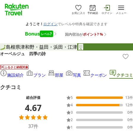
お気に入り
予約確認
ログイン
メニュー
島根県
津和野・益田・浜田・江津
オーベルジュ 四季の詩
ふるさと納税対象
施設紹介
プラン
部屋
写真
クーポン
クチコミ
クチコミ
総合評価
5
13
件
4.67
4
12
件
3
0
件
2
0
件
37
件
1
0
件