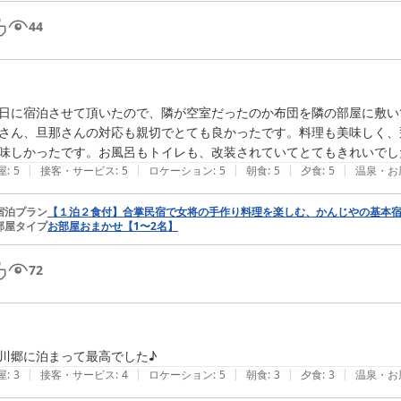
44
日に宿泊させて頂いたので、隣が空室だったのか布団を隣の部屋に敷い
さん、旦那さんの対応も親切でとても良かったです。料理も美味しく、
|
|
|
|
|
屋
:
5
接客・サービス
:
5
ロケーション
:
5
朝食
:
5
夕食
:
5
温泉・お
宿泊プラン
【１泊２食付】合掌民宿で女将の手作り料理を楽しむ、かんじやの基本
部屋タイプ
お部屋おまかせ【1〜2名】
72
川郷に泊まって最高でした♪
|
|
|
|
|
屋
:
3
接客・サービス
:
4
ロケーション
:
5
朝食
:
3
夕食
:
3
温泉・お