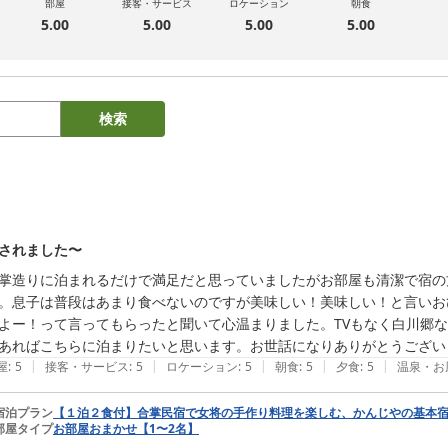
部屋
接客・サービス
ロケーション
朝食
5.00
5.00
5.00
5.00
検索
されました〜
掌造りに泊まれるだけで満足だと思っていましたがお部屋も清潔で宿の
。息子は普段はあまり食べないのですが美味しい！美味しい！と言いお
よー！って言ってもらったと聞いて心温まりました。TVもなく白川郷
あればこちらに泊まりたいと思います。お世話になりありがとうござい
|
|
|
|
|
屋
:
5
接客・サービス
:
5
ロケーション
:
5
朝食
:
5
夕食
:
5
温泉・お
宿泊プラン
【１泊２食付】合掌民宿で女将の手作り料理を楽しむ、かんじやの基本
部屋タイプ
お部屋おまかせ【1〜2名】