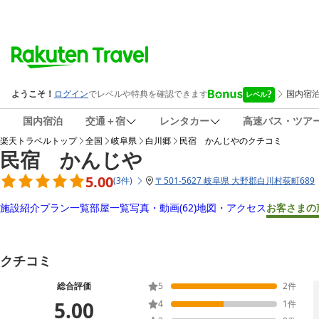
国内宿泊
交通＋宿
レンタカー
高速バス・ツア
楽天トラベルトップ
全国
岐阜県
白川郷
民宿 かんじや
のクチコミ
民宿 かんじや
5.00
(
3
件
)
〒
501-5627 岐阜県 大野郡白川村荻町689
施設紹介
プラン一覧
部屋一覧
写真・動画
(62)
地図・アクセス
お客さまの
クチコミ
総合評価
5
2
件
5.00
4
1
件