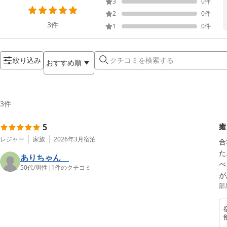
3
0
件
2
0
件
3
件
1
0
件
絞り込み
おすすめ順
3
件
5
癒
レジャー
家族
2026年3月
宿泊
合
た
ありちゃん
べ
50代
/
男性
|
1
件のクチコミ
が
部