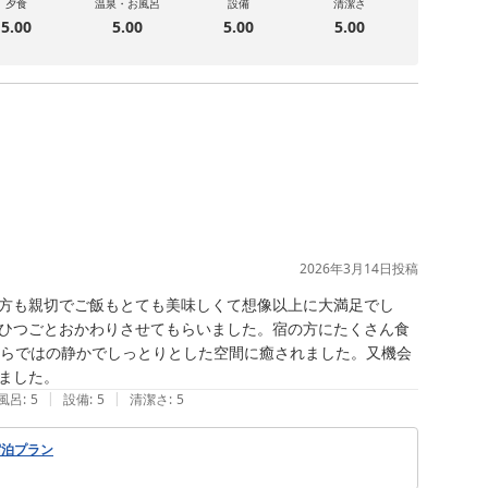
夕食
温泉・お風呂
設備
清潔さ
5.00
5.00
5.00
5.00
2026年3月14日
投稿
方も親切でご飯もとても美味しくて想像以上に大満足でし
ひつごとおかわりさせてもらいました。宿の方にたくさん食
ならではの静かでしっとりとした空間に癒されました。又機会
ました。
|
|
風呂
:
5
設備
:
5
清潔さ
:
5
宿泊プラン