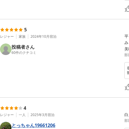
5
平
レジャー
家族
2024年10月
宿泊
み
投稿者さん
60
件のクチコミ
部
4
白
レジャー
一人
2025年3月
宿泊
部
とっちゃん19661206