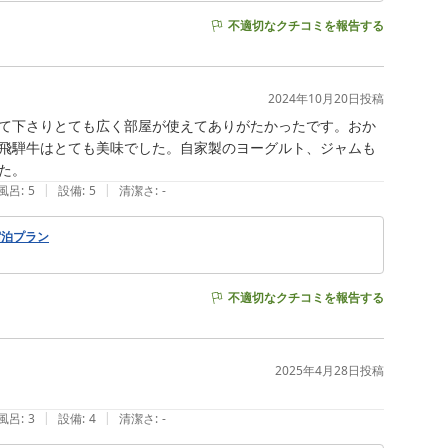
不適切なクチコミを報告する
2024年10月20日
投稿
て下さりとても広く部屋が使えてありがたかったです。おか
飛騨牛はとても美味でした。自家製のヨーグルト、ジャムも
|
|
風呂
:
5
設備
:
5
清潔さ
:
-
宿泊プラン
不適切なクチコミを報告する
2025年4月28日
投稿
|
|
風呂
:
3
設備
:
4
清潔さ
:
-