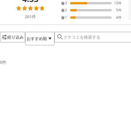
3
13
件
2
5
件
261
件
1
4
件
絞り込み
おすすめ順
0
件