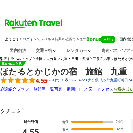
国内宿泊
交通＋宿
レンタカー
高速バス・ツア
楽天トラベルトップ
全国
大分県
九重・日田・天瀬
宝泉寺温泉
ほたるとか
ほたるとかじかの宿 旅館 九重
4.55
(
261
件
)
〒
8794723 大分県 玖珠郡九重町町田242
施設紹介
プラン一覧
部屋一覧
写真・動画
(111)
地図・アクセス
お客さま
クチコミ
総合評価
5
24
件
4.55
4
32
件