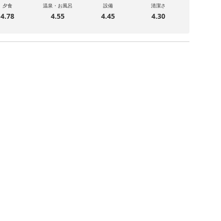
夕食
温泉・お風呂
設備
清潔さ
4.78
4.55
4.45
4.30