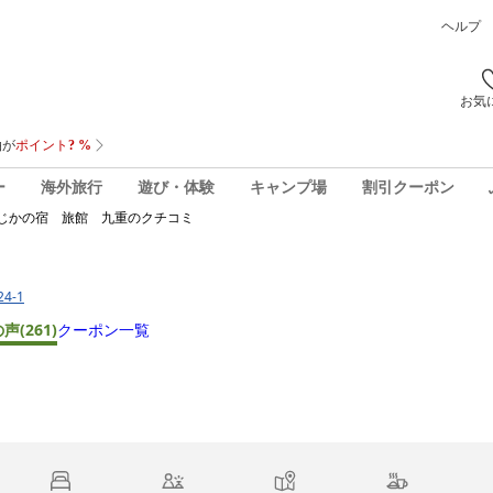
ヘルプ
お気
ー
海外旅行
遊び・体験
キャンプ場
割引クーポン
じかの宿 旅館 九重
のクチコミ
4-1
の声
(261)
クーポン一覧