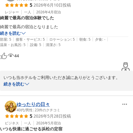
5
2026年6月10日
投稿
口コミをご投稿いただきありがとうございました。

フロント　萩田
レジャー
一人
2026年4月
宿泊
綺麗で最高の宿泊体験でした
くれたけインセントラル浜松
綺麗で最高の宿泊となりました
2026-06-11
続きを読む
|
|
|
|
|
部屋
:
5
接客・サービス
:
5
ロケーション
:
5
朝食
:
5
夕食
:
-
|
|
温泉・お風呂
:
5
設備
:
5
清潔さ
:
5
44
いつも当ホテルをご利用いただき誠にありがとうございます。

「最高の宿泊」とこの上ないお言葉をいただき光栄に存じます。こ
続きを読む
れに驕らず、より良いサービスの提供を目指し今後もスタッフ一同
精進してまいります。

またこちらに来ることがございましたらぜひご利用くださいませ。

ゆったりの日々
お客様のお越しを心よりお待ち申し上げます。

40代
/
男性
|
23
件のクチコミ
5
2026年5月28日
投稿
口コミをご投稿いただきありがとうございました。

フロント　野原
ビジネス
一人
2026年5月
宿泊
いつも快適に過ごせる浜松の定宿
くれたけインセントラル浜松