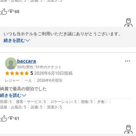
温泉・お風呂
:
5
設備
:
5
清潔さ
:
5
68
いつも当ホテルをご利用いただき誠にありがとうございます。

「最高の宿泊」とこの上ないお言葉をいただき光栄に存じます。こ
続きを読む
れに驕らず、より良いサービスの提供を目指し今後もスタッフ一同
精進してまいります。

またこちらに来ることがございましたらぜひご利用くださいませ。

baccara
お客様のお越しを心よりお待ち申し上げます。

30代
/
男性
|
51
件のクチコミ
5
2026年6月10日
投稿
口コミをご投稿いただきありがとうございました。

フロント　萩田
レジャー
一人
2026年6月
宿泊
綺麗で最高の宿泊でした
くれたけインセントラル浜松
続きを読む
2026-06-11
|
|
|
|
|
部屋
:
5
接客・サービス
:
5
ロケーション
:
5
朝食
:
5
夕食
:
-
|
|
温泉・お風呂
:
5
設備
:
5
清潔さ
:
5
61