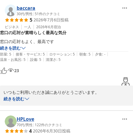
いります。

またのご利用をお待ちしております。

baccara
フロント　井村
30代
/
男性
|
51
件のクチコミ
5
2026年7月6日
投稿
くれたけインセントラル浜松
ビジネス
一人
2026年6月
宿泊
2026-07-06
窓口の応対が素晴らしく最高な気分
窓口の応対もよく、最高です
続きを読む
|
|
|
|
|
部屋
:
5
接客・サービス
:
5
ロケーション
:
5
朝食
:
5
夕食
:
-
|
|
温泉・お風呂
:
5
設備
:
5
清潔さ
:
5
23
いつもご利用いただき誠にありがとうございます。

接客対応にお褒めのお言葉をいただき大変嬉しく思います。

続きを読む
これからもより良いサービス、接客を提供できますよう努力してま
いります。

またのご利用をお待ちしております。

HPLove
フロント　井村
70代
/
男性
|
122
件のクチコミ
4
2026年6月30日
投稿