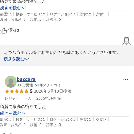
綺麗で最高の宿泊でした
くれたけインセントラル浜松
続きを読む
2026-06-11
|
|
|
|
|
部屋
:
5
接客・サービス
:
5
ロケーション
:
5
朝食
:
5
夕食
:
-
|
|
温泉・お風呂
:
5
設備
:
5
清潔さ
:
5
52
いつも当ホテルをご利用いただき誠にありがとうございます。

「最高の宿泊」とこの上ないお言葉をいただき光栄に存じます。こ
続きを読む
れに驕らず、より良いサービスの提供を目指し今後もスタッフ一同
精進してまいります。

またこちらに来ることがございましたらぜひご利用くださいませ。

baccara
お客様のお越しを心よりお待ち申し上げます。

30代
/
男性
|
51
件のクチコミ
5
2026年6月10日
投稿
口コミをご投稿いただきありがとうございました。

フロント　萩田
レジャー
一人
2026年5月
宿泊
綺麗で最高の宿泊でした
くれたけインセントラル浜松
続きを読む
2026-06-11
|
|
|
|
|
部屋
:
5
接客・サービス
:
5
ロケーション
:
5
朝食
:
5
夕食
:
-
|
|
温泉・お風呂
:
5
設備
:
5
清潔さ
:
5