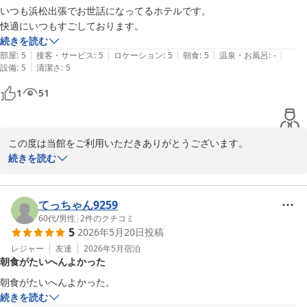
いつも浜松出張でお世話になってるホテルです。

2026-06-10
快適にいつもすごしております。
続きを読む
|
|
|
|
|
部屋
:
5
接客・サービス
:
5
ロケーション
:
5
朝食
:
5
温泉・お風呂
:
-
|
設備
:
5
清潔さ
:
5
1
51
この度は当館をご利用いただきありがとうございます。

出張の際、毎回宿泊いただき大変光栄に思います。今後も快適なホ
続きを読む
テルライフを提供できますように努力して参ります。

口コミへの投稿ありがとうございました。

又のお越しをお待ちしております。

てっちゃん9259
フロント渡瀬
60代
/
男性
|
2
件のクチコミ
5
2026年5月20日
投稿
くれたけインセントラル浜松
レジャー
友達
2026年5月
宿泊
2026-05-29
朝食がたいへんよかった
朝食がたいへんよかった。
続きを読む