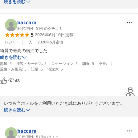
「最高の宿泊」とこの上ないお言葉をいただき光栄に存じます。こ
続きを読む
れに驕らず、より良いサービスの提供を目指し今後もスタッフ一同
精進してまいります。

またこちらに来ることがございましたらぜひご利用くださいませ。

baccara
お客様のお越しを心よりお待ち申し上げます。

30代
/
男性
|
51
件のクチコミ
5
2026年6月10日
投稿
口コミをご投稿いただきありがとうございました。

フロント　萩田
レジャー
一人
2026年5月
宿泊
綺麗で最高の宿泊でした
くれたけインセントラル浜松
続きを読む
2026-06-11
|
|
|
|
|
部屋
:
5
接客・サービス
:
5
ロケーション
:
5
朝食
:
5
夕食
:
-
|
|
温泉・お風呂
:
5
設備
:
5
清潔さ
:
5
48
いつも当ホテルをご利用いただき誠にありがとうございます。

「最高の宿泊」とこの上ないお言葉をいただき光栄に存じます。こ
続きを読む
れに驕らず、より良いサービスの提供を目指し今後もスタッフ一同
精進してまいります。

またこちらに来ることがございましたらぜひご利用くださいませ。

baccara
お客様のお越しを心よりお待ち申し上げます。

30代
/
男性
|
51
件のクチコミ