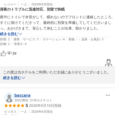
くれたけインセントラル浜松
レジャー
一人
2026年6月
宿泊
2026-07-06
深夜のトラブルに迅速対応、別室で快眠
夜中にトイレで水音がして、眠れないのでフロントに連絡したところ、
すぐに掛けてくださって、最終的に別室を準備してしてくださいまし
っ。おかげさまて、安心して休むことが出来、助かりました。
続きを読む
|
|
|
|
|
部屋
:
2
接客・サービス
:
5
ロケーション
:
4
朝食
:
-
温泉・お風呂
:
3
|
設備
:
2
清潔さ
:
4
29
この度は当ホテルをご利用いただき誠にありがとうございました。

トイレの水音によりお休みを妨げてしまったこと誠に申し訳けござ
続きを読む
いませんでした。改めてお詫び申し上げます。遅い時間にお部屋を
移動していただきましたがゆっくり

お休みできたようで何よりでございました。

baccara
今後もお客様が快適に過ごしていただけるようサービス向上に努め
30代
/
男性
|
51
件のクチコミ
5
2026年6月16日
投稿
てまいります。

お忙しい中口コミへの投稿ありがとうございました。

ビジネス
一人
2026年6月
宿泊