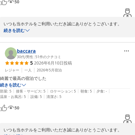
50
いつも当ホテルをご利用いただき誠にありがとうございます。

「最高の宿泊」とこの上ないお言葉をいただき光栄に存じます。こ
続きを読む
れに驕らず、より良いサービスの提供を目指し今後もスタッフ一同
精進してまいります。

またこちらに来ることがございましたらぜひご利用くださいませ。

baccara
お客様のお越しを心よりお待ち申し上げます。

30代
/
男性
|
51
件のクチコミ
5
2026年6月10日
投稿
口コミをご投稿いただきありがとうございました。

フロント　萩田
レジャー
一人
2026年5月
宿泊
綺麗で最高の宿泊でした
くれたけインセントラル浜松
続きを読む
2026-06-11
|
|
|
|
|
部屋
:
5
接客・サービス
:
5
ロケーション
:
5
朝食
:
5
夕食
:
-
|
|
温泉・お風呂
:
5
設備
:
5
清潔さ
:
5
50
いつも当ホテルをご利用いただき誠にありがとうございます。
