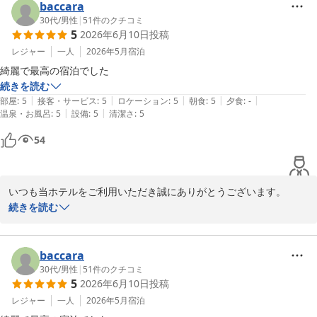
またこちらに来ることがございましたらぜひご利用くださいませ。

baccara
お客様のお越しを心よりお待ち申し上げます。

30代
/
男性
|
51
件のクチコミ
5
2026年6月10日
投稿
口コミをご投稿いただきありがとうございました。

フロント　萩田
レジャー
一人
2026年5月
宿泊
綺麗で最高の宿泊でした
くれたけインセントラル浜松
続きを読む
2026-06-11
|
|
|
|
|
部屋
:
5
接客・サービス
:
5
ロケーション
:
5
朝食
:
5
夕食
:
-
|
|
温泉・お風呂
:
5
設備
:
5
清潔さ
:
5
54
いつも当ホテルをご利用いただき誠にありがとうございます。

「最高の宿泊」とこの上ないお言葉をいただき光栄に存じます。こ
続きを読む
れに驕らず、より良いサービスの提供を目指し今後もスタッフ一同
精進してまいります。

またこちらに来ることがございましたらぜひご利用くださいませ。

baccara
お客様のお越しを心よりお待ち申し上げます。

30代
/
男性
|
51
件のクチコミ
5
2026年6月10日
投稿
口コミをご投稿いただきありがとうございました。

フロント　萩田
レジャー
一人
2026年5月
宿泊