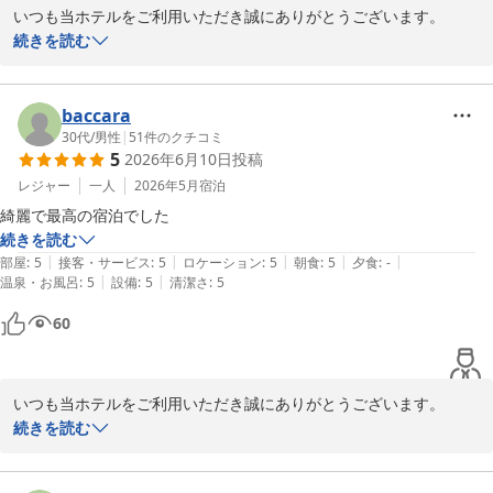
いつも当ホテルをご利用いただき誠にありがとうございます。

「最高の宿泊」とこの上ないお言葉をいただき光栄に存じます。こ
続きを読む
れに驕らず、より良いサービスの提供を目指し今後もスタッフ一同
精進してまいります。

またこちらに来ることがございましたらぜひご利用くださいませ。

baccara
お客様のお越しを心よりお待ち申し上げます。

30代
/
男性
|
51
件のクチコミ
5
2026年6月10日
投稿
口コミをご投稿いただきありがとうございました。

フロント　萩田
レジャー
一人
2026年5月
宿泊
綺麗で最高の宿泊でした
くれたけインセントラル浜松
続きを読む
2026-06-11
|
|
|
|
|
部屋
:
5
接客・サービス
:
5
ロケーション
:
5
朝食
:
5
夕食
:
-
|
|
温泉・お風呂
:
5
設備
:
5
清潔さ
:
5
60
いつも当ホテルをご利用いただき誠にありがとうございます。

「最高の宿泊」とこの上ないお言葉をいただき光栄に存じます。こ
続きを読む
れに驕らず、より良いサービスの提供を目指し今後もスタッフ一同
精進してまいります。
