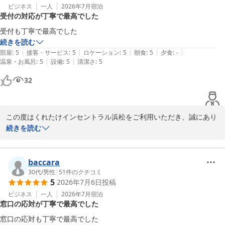
ビジネス
一人
2026年7月
宿泊
受付の対応が丁寧で最高でした
受付も丁寧で最高でした
続きを読む
|
|
|
|
|
部屋
:
5
接客・サービス
:
5
ロケーション
:
5
朝食
:
5
夕食
:
-
|
|
温泉・お風呂
:
5
設備
:
5
清潔さ
:
5
32
この度はくれたけインセントラル浜松をご利用いただき、誠にあり
がとうございます。

続きを読む
受付の対応につきましてお褒めの言葉をいただき、大変嬉しく存じ
ます。

スタッフ一同、お客様に気持ちよくお過ごしいただけるよう心掛け
baccara
ており、このようなお言葉をいただき大変励みになります。

30代
/
男性
|
51
件のクチコミ
5
2026年7月6日
投稿
また浜松へお越しの際は、ぜひ当ホテルをご利用くださいませ。お
ビジネス
一人
2026年7月
宿泊
窓口の応対が丁寧で最高でした
客様のまたのお越しを心よりお待ちしております。

フロント　梅津
窓口の応対も丁寧で最高でした