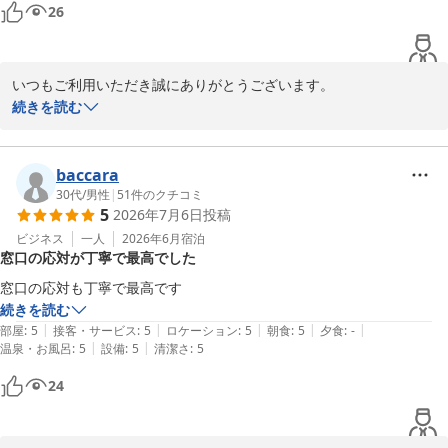
26
いつもご利用いただき誠にありがとうございます。

接客対応にお褒めのお言葉をいただき大変嬉しく思います。

続きを読む
これからもより良いサービス、接客を提供できますよう努力してま
いります。

またのご利用をお待ちしております。

baccara
フロント　井村
30代
/
男性
|
51
件のクチコミ
5
2026年7月6日
投稿
くれたけインセントラル浜松
ビジネス
一人
2026年6月
宿泊
2026-07-06
窓口の応対が丁寧で最高でした
窓口の応対も丁寧で最高です
続きを読む
|
|
|
|
|
部屋
:
5
接客・サービス
:
5
ロケーション
:
5
朝食
:
5
夕食
:
-
|
|
温泉・お風呂
:
5
設備
:
5
清潔さ
:
5
24