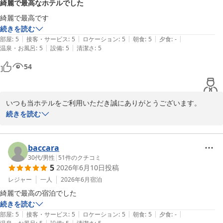
綺麗で最高なホテルでした
またのご利用をお待ちしております。

フロント  井村
綺麗で最高です
続きを読む
くれたけインセントラル浜松
|
|
|
|
|
部屋
:
5
接客・サービス
:
5
ロケーション
:
5
朝食
:
5
夕食
:
-
2026-06-30
|
|
温泉・お風呂
:
5
設備
:
5
清潔さ
:
5
54
いつも当ホテルをご利用いただき誠にありがとうございます。

またお越しいただけましたこと、とても嬉しく思います。

続きを読む
お客様の飽きこないようハッピーアワーや朝食サービス、レンタル
コミックを定期的に変更しておりますので、今後ともご利用いただ
けますと幸いでございます。

baccara
感想をお寄せいただきありがとうございました。

30代
/
男性
|
51
件のクチコミ
5
2026年6月10日
投稿
フロント　野原
レジャー
一人
2026年6月
宿泊
くれたけインセントラル浜松
綺麗で最高の宿泊でした
2026-06-16
続きを読む
|
|
|
|
|
部屋
:
5
接客・サービス
:
5
ロケーション
:
5
朝食
:
5
夕食
:
-
|
|