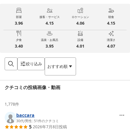
部屋
接客・サービス
ロケーション
朝食
3.96
4.15
4.06
4.15
夕食
温泉・お風呂
設備
清潔さ
3.40
3.95
4.01
4.07
絞り込み
おすすめ順
クチコミの投稿画像・動画
1,778
件
baccara
30代
/
男性
|
51
件のクチコミ
5
2026年7月8日
投稿