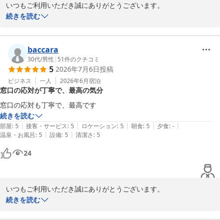
いつもご利用いただき誠にありがとうございます。

接客対応にお褒めのお言葉をいただき大変嬉しく思います。

続きを読む
これからもより良いサービス、接客を提供できますよう努力してま
いります。

またのご利用をお待ちしております。

baccara
フロント　井村
30代
/
男性
|
51
件のクチコミ
5
2026年7月6日
投稿
くれたけインセントラル浜松
ビジネス
一人
2026年6月
宿泊
2026-07-06
窓口の応対が丁寧で、最高の気分
窓口の応対も丁寧で、最高です
続きを読む
|
|
|
|
|
部屋
:
5
接客・サービス
:
5
ロケーション
:
5
朝食
:
5
夕食
:
-
|
|
温泉・お風呂
:
5
設備
:
5
清潔さ
:
5
24
いつもご利用いただき誠にありがとうございます。

接客対応にお褒めのお言葉をいただき大変嬉しく思います。

続きを読む
これからもより良いサービス、接客を提供できますよう努力してま