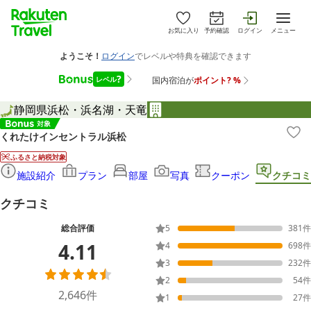
お気に入り
予約確認
ログイン
メニュー
静岡県
浜松・浜名湖・天竜
くれたけインセントラル浜松
ふるさと納税対象
施設紹介
プラン
部屋
写真
クーポン
クチコミ
クチコミ
総合評価
5
381
件
4.11
4
698
件
3
232
件
2
54
件
2,646
件
1
27
件