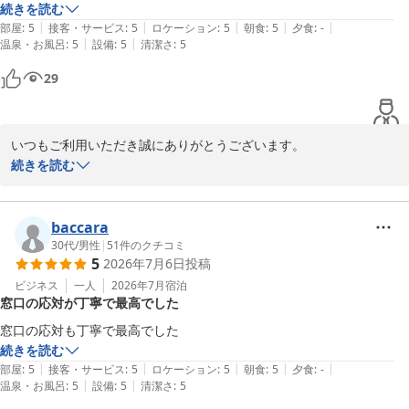
続きを読む
くれたけインセントラル浜松
|
|
|
|
|
部屋
:
5
接客・サービス
:
5
ロケーション
:
5
朝食
:
5
夕食
:
-
2026-07-08
|
|
温泉・お風呂
:
5
設備
:
5
清潔さ
:
5
29
いつもご利用いただき誠にありがとうございます。

接客対応にお褒めのお言葉をいただき大変嬉しく思います。

続きを読む
これからもより良いサービス、接客を提供できますよう努力してま
いります。

またのご利用をお待ちしております。

baccara
フロント　井村
30代
/
男性
|
51
件のクチコミ
5
2026年7月6日
投稿
くれたけインセントラル浜松
ビジネス
一人
2026年7月
宿泊
2026-07-06
窓口の応対が丁寧で最高でした
窓口の応対も丁寧で最高でした
続きを読む
|
|
|
|
|
部屋
:
5
接客・サービス
:
5
ロケーション
:
5
朝食
:
5
夕食
:
-
|
|
温泉・お風呂
:
5
設備
:
5
清潔さ
:
5