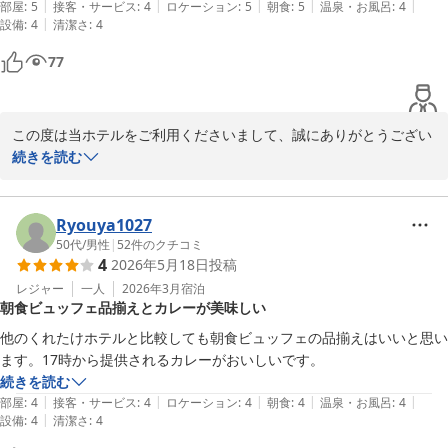
|
|
|
|
|
部屋
:
5
接客・サービス
:
4
ロケーション
:
5
朝食
:
5
温泉・お風呂
:
4
|
設備
:
4
清潔さ
:
4
77
この度は当ホテルをご利用くださいまして、誠にありがとうござい
ます。

続きを読む
朝食をお気に召していただき、大変うれしく思います。ありがとう
ございます。早速朝食スタッフにも共有し、今後も皆様の朝の活力
となれますような朝食をご用意し、またのお越しをお待ちしており
Ryouya1027
ます。

50代
/
男性
|
52
件のクチコミ
4
2026年5月18日
投稿
口コミのご投稿誠にありがとうございました。機会がございました
ら、また当ホテルをご利用くだいますと幸いでございます。　

レジャー
一人
2026年3月
宿泊
朝食ビュッフェ品揃えとカレーが美味しい
フロント　加茂
他のくれたけホテルと比較しても朝食ビュッフェの品揃えはいいと思い
ます。17時から提供されるカレーがおいしいです。
くれたけインセントラル浜松
続きを読む
2026-05-20
|
|
|
|
|
部屋
:
4
接客・サービス
:
4
ロケーション
:
4
朝食
:
4
温泉・お風呂
:
4
|
設備
:
4
清潔さ
:
4