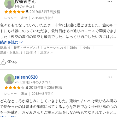
投稿者さん
1
件のクチコミ
5
2019年5月7日
投稿
レジャー
友達
2019年5月
宿泊
色々ともてなしていていただき、非常に快適に過ごせました。旅のルー
トにも相談にのっていただき、最終日はその通りのコースで満喫できま
した！夜空の満点の星空も最高でした。ゆっくり過ごしたい方にはおす
すめです。
続きを読む
|
|
|
|
|
部屋
:
4
接客・サービス
:
5
ロケーション
:
4
朝食
:
-
夕食
:
-
|
|
温泉・お風呂
:
3
設備
:
4
清潔さ
:
-
46
saison0520
70代
/
男性
|
2
件のクチコミ
4
2018年8月20日
投稿
レジャー
家族
2018年8月
宿泊
どんなところか楽しみにしていきました。建物の古いのは織り込み済み
で良かったのは普通の旅館に出てくるような料理でなく手作り風のもの
を一杯戴き、おかみさんとご主人と話をしながらもてなされているとい