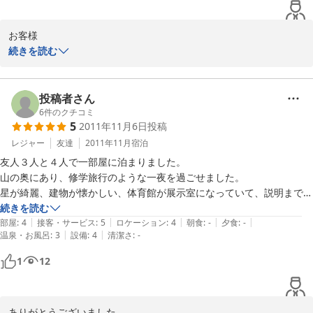
お客様

続きを読む
ご満足てなによりです

これからは　ホームページをわかりやすく改正致しますので

ご迷惑かけ致しました事　深くお詫び申し上げます

投稿者さん
6
件のクチコミ
5
2011年11月6日
投稿
春蘭の里　実行委員会
レジャー
友達
2011年11月
宿泊
2012-05-08
友人３人と４人で一部屋に泊まりました。

山の奥にあり、修学旅行のような一夜を過ごせました。

星が綺麗、建物が懐かしい、体育館が展示室になっていて、説明までし
っかりしていただきました。

続きを読む
|
|
|
|
|
部屋は５人は厳しいと思います。が、４人であれば大丈夫。

部屋
:
4
接客・サービス
:
5
ロケーション
:
4
朝食
:
-
夕食
:
-
|
|
温泉・お風呂
:
3
設備
:
4
清潔さ
:
-
部屋にはユニットバスが付いていますが、近くに温泉？銭湯？があるの
で(片道15分ほど)そちらがいいと思います。

1
12
能登は何もないからこそよかったです。また、何もないと思っていたん
ですが、いろいろありました。

是非能登に来て、そしてこの宿に泊まってほしいと思います。
ありがとうございました
