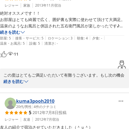
何から何まで懐かしくも温かい、人の優しさと愛情をたくさん感じられ
コンと電気ストーブがあるので、部屋は暖かく過ごせます。

レジャー
家族
2013年11月
宿泊
る素敵な宿です。

運営されている方たちも、優しくくつろげます。
絶対オススメです！！

また泊まりに来たいと思わせる素敵な宿です。

お部屋はとても綺麗で広く、囲炉裏も実際に使わせて頂けて大満足。

温泉のようなお風呂と併設された五右衛門風呂が楽しかったです♪

今回は素泊まりプランだったので食事を頼まなかった事を後悔していま
続きを読む
|
|
|
|
|
す。

部屋
:
5
接客・サービス
:
5
ロケーション
:
3
朝食
:
4
夕食
:
-
|
|
温泉・お風呂
:
5
設備
:
5
清潔さ
:
-
朝食時、宿主さんがとても気さくにお話しして下さり

ついチェックアウトを忘れてしまいそうでした(笑)
11
この度はとてもご満足いただいて有難うございます。もし次の機会
がございましたら、是非、料理も召し上がっていただきたいと思い
続きを読む
ます。スタッフ一同、心よりお待ち申し上げております。有難うご
ざいました。
kuma3pooh2010
2013-12-07
20代
/
男性
|
4
件のクチコミ
5
2012年7月8日
投稿
レジャー
友達
2012年7月
宿泊
友人の紹介で宿泊させていただきました（＾ｕ＾）
