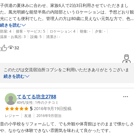
子供達の夏休みに合わせ、家族6人で2泊3日利用させていただきまし
た。風光明媚な能登半島の内陸部というロケーションは、予想どおり観
光にとても便利でした。管理人の方は80歳に見えない元気な方で、色
んな話をしてくれて、旅の楽しみの1つになりました。小学校をそのま
続きを読む
|
|
|
|
|
ま残し一部改造した建物は、子供達に大好評で、また連れて行けとせが
部屋
:
4
接客・サービス
:
5
ロケーション
:
4
朝食
:
-
夕食
:
-
|
|
温泉・お風呂
:
3
設備
:
5
清潔さ
:
-
まれています。布団持参だったので、びっくりするくらい安く利用でき
ました。他に利用される方々もそうでしたが、4,5人くらいの単位で一
32
部屋(子供達含むと6人でも大丈夫)、複数泊で能登半島を満喫がおすす
めです。私の今回の旅は満点、欲を言うならもう1泊予定すれば良かっ
た、と思います。管理人のおじさん、お世話になりました。またぜひ利
このたびは交流宿泊所コブシをご利用いただきありがとうございま
用させていただきたいと思いますので、末永くお元気で。
す。

続きを読む
楽しい夏休みを少しでもお手伝いできたことスタッフ一同大変うれ
しく思っております。

特にお子様のにぎやかな声が聞こえることはこの地域、特に廃校に
てるてる坊主2788
なったこの学校にとって本当に本当にありがたく活力を頂くと共に
40代
/
女性
|
1
件のクチコミ
5
2016年9月19日
投稿
感謝の気持ちでいっぱいになっております。旧職員室には古い体重
計や授業に使用されたピアノ、体育館にはお祭り用のキリコや昔の
レジャー
友達
2016年9月
宿泊
農作業道具などが保存されておりますので次回はじっくりご覧にな
昔の小学校をリフォームして、でも外観や体育館はそのままで懐かしさ
ってください。

や、なかなか体験できない雰囲気を味わえて良かったです。
