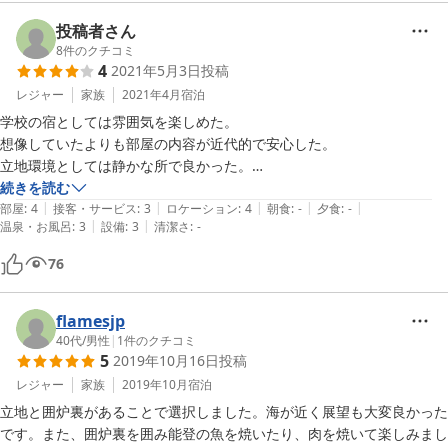
な？
投稿者さん
8
件のクチコミ
4
2021年5月3日
投稿
レジャー
家族
2021年4月
宿泊
学校の宿としては雰囲気を楽しめた。

想像していたよりも部屋の内容が近代的で安心した。

立地環境としては静かな所で良かった。

部屋の近くに乾燥機付きの洗濯機が設置されており自由に使用させて頂
続きを読む
|
|
|
|
|
き便利だった。

部屋
:
4
接客・サービス
:
3
ロケーション
:
4
朝食
:
-
夕食
:
-
|
|
温泉・お風呂
:
3
設備
:
3
清潔さ
:
-
事前に到着予定時間を連絡してあったがスタッフが受付等に見当たらず
少し困惑した。
76
flamesjp
40代
/
男性
|
1
件のクチコミ
5
2019年10月16日
投稿
レジャー
家族
2019年10月
宿泊
立地と囲炉裏があることで選択しました。海が近く展望も大変良かった
です。また、囲炉裏を囲み能登の魚を焼いたり、肉を焼いて楽しみまし