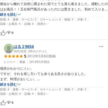
都会から離れて自然に囲まれた宿でとても落ち着きました。感動したの
はお風呂！！五右衛門風呂があったのには驚きました。初めて入りまし
たが風情があってとてもよかったです。お父さんやお母さんも明るく楽
続きを読む
|
|
|
|
|
部屋
:
4
接客・サービス
:
5
ロケーション
:
4
朝食
:
5
夕食
:
5
|
|
温泉・お風呂
:
5
設備
:
4
清潔さ
:
-
9
はる２9654
30代
/
女性
|
3
件のクチコミ
5
2012年5月8日
投稿
レジャー
家族
2012年5月
宿泊
場所がわかりにくい。

ですが、それを差し引いても余りある良さがありました。

まず、料理がおいしい。

部屋も1組だけなのでゆったりできる。

続きを読む
|
|
|
|
|
普段体験できない自然とのふれあいは子供だけでなく大人にとっても貴
部屋
:
4
接客・サービス
:
4
ロケーション
:
2
朝食
:
5
夕食
:
5
|
|
温泉・お風呂
:
4
設備
:
4
清潔さ
:
-
重な体験でした。

またこちらに行く機会があれば利用したい宿です。
9