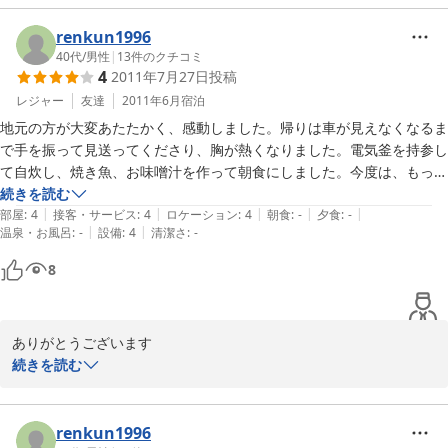
renkun1996
2012-01-20
40代
/
男性
|
13
件のクチコミ
4
2011年7月27日
投稿
レジャー
友達
2011年6月
宿泊
地元の方が大変あたたかく、感動しました。帰りは車が見えなくなるま
で手を振って見送ってくださり、胸が熱くなりました。電気釜を持参し
て自炊し、焼き魚、お味噌汁を作って朝食にしました。今度は、もっと
いろいろと準備して宿泊したいと思います。設備は大変きれいでした。
続きを読む
|
|
|
|
|
部屋
:
4
接客・サービス
:
4
ロケーション
:
4
朝食
:
-
夕食
:
-
|
|
温泉・お風呂
:
-
設備
:
4
清潔さ
:
-
8
ありがとうございます

続きを読む
是非また遊びに来ってください

お待ちしております
renkun1996
2012-01-20