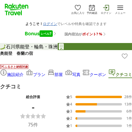
お気に入り
予約確認
ログイン
メニュー
石川県
能登・輪島・珠洲
奥能登 春蘭の宿
ふるさと納税対象
施設紹介
プラン
部屋
写真
クーポン
クチコミ
クチコミ
総合評価
5
28
件
-
4
13
件
3
6
件
2
1
件
75
件
1
1
件