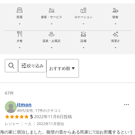
部屋
接客・サービス
ロケーション
朝食
-
-
-
-
夕食
温泉・お風呂
設備
清潔さ
-
-
-
-
絞り込み
おすすめ順
67
件
itmon
40代
/
女性
|
17
件のクチコミ
5
2022年11月6日
投稿
レジャー
一人
2022年11月
宿泊
海の家に宿泊しました。能登の昔からある民家に1泊お邪魔するという