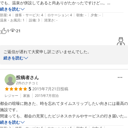
ここのスタッフは８０歳でも元気バリバリ！　皆様の旅のおもてな
でも、温泉が併設してあると尚ありがたかったですけど…。

しすることを楽しみにしております。

料金もかなりリーズナブルでとても良かったです。

続きを読む
楽しい時間の２泊３日はあっという間ですよね。次回は更にゆっく
|
|
|
|
|
また利用したいと思います。
部屋
:
4
接客・サービス
:
4
ロケーション
:
4
朝食
:
-
夕食
:
-
り滞在して頂き能登の大自然と旬の海山の幸、そして能登人の優し
|
|
温泉・お風呂
:
1
設備
:
3
清潔さ
:
-
さ（本当は頑固）を堪能してください。

1
21
また、元気でお会いできることを心よりお待ちしております。
2017-08-26
ご返信が遅れて大変申し訳ございませんでした。

このたびは『交流宿泊所コブシ』のご利用と共に高い評価を頂きあ
続きを読む
りがとうございます。

自然いっぱいの能登里山と元学校を改装した宿にびっくりされたこ
とと思います。近辺にお店等もなくご不便をお掛けしたのではない
投稿者さん
でしょうか。

2
件のクチコミ
5
2015年7月21日
投稿
併設とはいきませんが能登町には『能登七見健康福祉の郷　なご
み』という地元民がよく通う温泉施設があります。車で15分ほどの
レジャー
家族
2015年7月
宿泊
距離ですが海が見える露天風呂や食堂、広い休憩所、直売所なども
都会の喧噪に飽きた、時を忘れてタイムスリップしたい向きには最高の
あります。

施設です。

今回の能登旅は想い出に残る旅行になりましたでしょうか。

間違っても、都会の充実したビジネスホテルやサービスの行き届いた旅
是非またのご来訪を心からお待ちしております。

館を想像してはいけません。

続きを読む
|
|
|
|
|