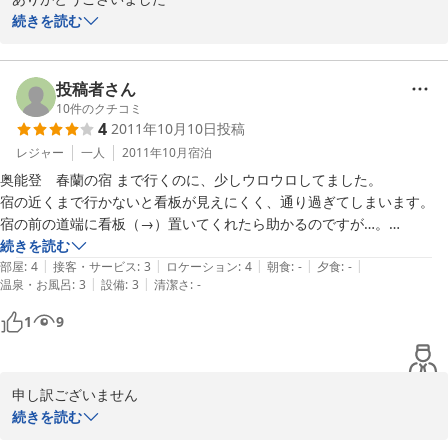
私ともは皆様のいい思い出づくりに

続きを読む
御手伝い致します

温泉はご満足頂きましたでしょうか？

またよろしくお願い致します
投稿者さん
10
件のクチコミ
2012-01-20
4
2011年10月10日
投稿
レジャー
一人
2011年10月
宿泊
奥能登　春蘭の宿 まで行くのに、少しウロウロしてました。

宿の近くまで行かないと看板が見えにくく、通り過ぎてしまいます。

宿の前の道端に看板（→）置いてくれたら助かるのですが…。

また、泊まる場所の住所聞かれなかったので、たまたま宿にいた方が案
続きを読む
|
|
|
|
|
内してくれたので助かりました。

部屋
:
4
接客・サービス
:
3
ロケーション
:
4
朝食
:
-
夕食
:
-
|
|
温泉・お風呂
:
3
設備
:
3
清潔さ
:
-
さて、廃校リニューアルプランで泊まりましたが、なかなか良かったで
す。窓から見る景色はとても綺麗でした。部屋の中は十分満足できまし
1
9
た。次回もまた来たいです。

今度はゆっくりしたいと思ってます。
申し訳ございません

ご意見いただきましてありがとうございます

続きを読む
看板の県は頑張っておりますので
