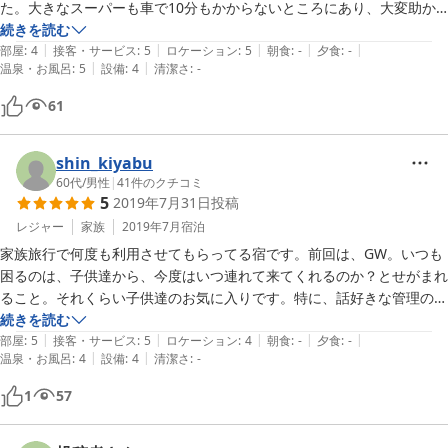
た。大きなスーパーも車で10分もかからないところにあり、大変助か
りました。

続きを読む
|
|
|
|
|
二泊お世話になって新たな田舎が出来たみたいな感覚になり、また機会
部屋
:
4
接客・サービス
:
5
ロケーション
:
5
朝食
:
-
夕食
:
-
|
|
温泉・お風呂
:
5
設備
:
4
清潔さ
:
-
があれば利用したいと思っています。
61
shin_kiyabu
60代
/
男性
|
41
件のクチコミ
5
2019年7月31日
投稿
レジャー
家族
2019年7月
宿泊
家族旅行で何度も利用させてもらってる宿です。前回は、GW。いつも
困るのは、子供達から、今度はいつ連れて来てくれるのか？とせがまれ
ること。それくらい子供達のお気に入りです。特に、話好きな管理のお
じさんに可愛がられるのが嬉しいとのこと。おじさんは家庭の事情でし
続きを読む
|
|
|
|
|
ばらくお休みらしく残念ですが、また元気に復帰を心より願っていま
部屋
:
5
接客・サービス
:
5
ロケーション
:
4
朝食
:
-
夕食
:
-
|
|
温泉・お風呂
:
4
設備
:
4
清潔さ
:
-
す。いつも心のこもった対応をいただき、本当にありがとうございまし
た。また利用させてもらいますので、おじさん、いつまでもお元気で、
1
57
復帰をお祈りします。