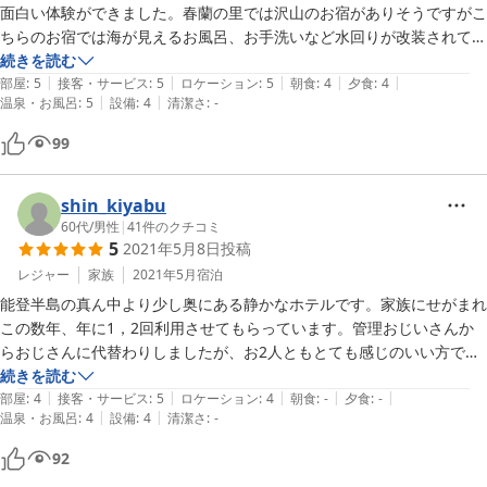
面白い体験ができました。春蘭の里では沢山のお宿がありそうですがこ
ちらのお宿では海が見えるお風呂、お手洗いなど水回りが改装されてい
て気分が良かったです。ご飯も親戚の家で食べるご馳走という感じでよ
続きを読む
|
|
|
|
|
かったです。あたたかいおもてなしありがとうございました！
部屋
:
5
接客・サービス
:
5
ロケーション
:
5
朝食
:
4
夕食
:
4
|
|
温泉・お風呂
:
5
設備
:
4
清潔さ
:
-
99
shin_kiyabu
60代
/
男性
|
41
件のクチコミ
5
2021年5月8日
投稿
レジャー
家族
2021年5月
宿泊
能登半島の真ん中より少し奥にある静かなホテルです。家族にせがまれ
この数年、年に1，2回利用させてもらっています。管理おじいさんか
らおじさんに代替わりしましたが、お2人ともとても感じのいい方で、
少しお話をするのが旅の楽しみです。子供4人と妻の計6人で利用です
続きを読む
|
|
|
|
|
ので、とても安くしてもらっているのが嬉しいです。「タオルを置き忘
部屋
:
4
接客・サービス
:
5
ロケーション
:
4
朝食
:
-
夕食
:
-
|
|
温泉・お風呂
:
4
設備
:
4
清潔さ
:
-
れた」など多少不備があってもご愛敬、連絡したらすぐに用意してくれ
ました。この夏もまた利用させてもらいたいと楽天トラベルさんの予約
92
設定を見ていますが、コロナのせいか予約が開きません。直接telか