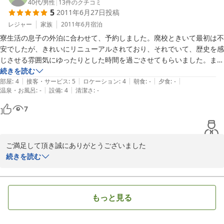
40代
/
男性
|
13
件のクチコミ
5
2011年6月27日
投稿
レジャー
家族
2011年6月
宿泊
寮生活の息子の外泊に合わせて、予約しました。廃校ときいて最初は不
安でしたが、きれいにリニューアルされており、それでいて、歴史を感
じさせる雰囲気にゆったりとした時間を過ごさせてもらいました。また
運営に携わる方々の人柄もよく２日間とも雨模様だったのですが、心地
続きを読む
|
|
|
|
|
よく晴天気分で出発できました。また、夏ごろにゆっくりしたいと思い
部屋
:
4
接客・サービス
:
5
ロケーション
:
4
朝食
:
-
夕食
:
-
|
|
温泉・お風呂
:
-
設備
:
4
清潔さ
:
-
ます。
7
ご満足して頂き誠にありがとうございました

続きを読む
私とも春蘭の里は皆様にいい思い出をお土産に持ち帰りにしだい一
心で頑張っております、

是非また遊んでくださいませ、

もっと見る
お待ちしております。
2011-07-06