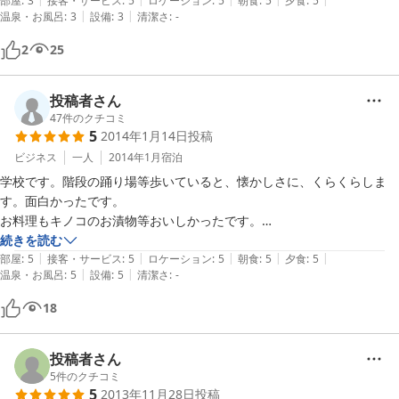
アメニティは充実しているとはいえませんが、廃校にはぴかぴかの調度
部屋
:
3
接客・サービス
:
5
ロケーション
:
5
朝食
:
5
夕食
:
5
|
|
温泉・お風呂
:
3
設備
:
3
清潔さ
:
-
品は不釣り合いですから、手作り感いっぱいでむしろ素晴らしく調和し
ています。

2016-10-25
2
25
近くまで行ったものの道に迷って電話したら、すぐに車で先導してくれ
ました。

道路から入ればそれは昭和の学校そのもので、校庭に昇降口、体育館、
投稿者さん
出迎えてくれる優しいおじさん、お話し好きのおばさんのおいしい手料
47
件のクチコミ
5
2014年1月14日
投稿
理、何もかもがノスタルジックにあふれ、涙が出てきそうです。

夜になれば、外は漆黒の闇、そして真の静寂が待っています。泊まった
ビジネス
一人
2014年1月
宿泊
日は、他にお客さんが少なかったので、贅沢なことに独り占めのようで
学校です。階段の踊り場等歩いていると、懐かしさに、くらくらしま
した。

す。面白かったです。

こんな素晴らしい場所で、ネットやスマホいじりなんて勿体ないのでし
お料理もキノコのお漬物等おいしかったです。

てはいけません。

部屋は、教室を改造してあり、窓から見える校庭に、ノスタルジックを
続きを読む
アルコールの類は置いていないので、飲みたい方は4kmくらい離れたヤ
|
|
|
|
|
覚えました。

部屋
:
5
接客・サービス
:
5
ロケーション
:
5
朝食
:
5
夕食
:
5
|
|
マザキストアで買っておきましょう。立派な冷蔵庫が完備していますの
温泉・お風呂
:
5
設備
:
5
清潔さ
:
-
インターネットをしたい場合は、LANケーブルを持参する必要がありま
で保管は心配いりません。学校内でもアルコールはOKです(笑)

す。

18
お食事は、食べる直前に作ってくれるのでほかほか、朝食は口に合うよ
能登空港からの足は自分で必ず確保しましょう！タクシーは乗合のた
うにと嗜好を聞いた上で味付けしてくれます。食材は地元のもの中心
め、事前に予約しておく必要があります。

で、お袋の味にこれまた涙が流れます。できたら、是非食事をつけるこ
今の季節は予約が取れるようですが、雪解けが過ぎると、かなり予約が
投稿者さん
とをお勧めします。

大変になるようです。地元石川県内の方も、テレビ等でこちらの予約が
5
件のクチコミ
出発の歳には、その日の朝に取れた野菜をいただきました。

5
2013年11月28日
投稿
取れにくいと聞き、あきらめていたようで、今は穴場のようです。エア