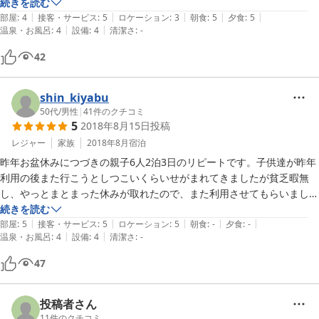
うより少し溶け込んだ感があったのがよかったと思います。

続きを読む
|
|
|
|
|
部屋
:
4
接客・サービス
:
5
ロケーション
:
3
朝食
:
5
夕食
:
5
|
|
温泉・お風呂
:
4
設備
:
4
清潔さ
:
-
台風の影響で浜が汚れていて海水浴ができなかった。かわりに九十九湾
遊覧船に乗りました。

42
”たいしたものじゃないな”との思いに反して、海上いけすの魚の迫力に
圧倒され十分に楽しめました。”海まで30秒”のバックアッププランに薦
めてもらうと助かります。
shin_kiyabu
50代
/
男性
|
41
件のクチコミ
5
2018年8月15日
投稿
レジャー
家族
2018年8月
宿泊
昨年お盆休みにつづきの親子6人2泊3日のリピートです。子供達が昨年
利用の後また行こうとしつこいくらいせがまれてきましたが貧乏暇無
し、やっとまとまった休みが取れたので、また利用させてもらいまし
た。2回目も昨年同様のんびり、今回は前回のいきあたりばったり旅と
続きを読む
|
|
|
|
|
異なり、能登半島の良い場所もたくさん押さえての旅だったので、道に
部屋
:
5
接客・サービス
:
5
ロケーション
:
5
朝食
:
-
夕食
:
-
|
|
温泉・お風呂
:
4
設備
:
4
清潔さ
:
-
迷うことも少なく（迷うのも思わぬ発見があり楽しいですが）またまた
楽しい能登半島旅行でした。宿の81歳になった管理のおじいちゃん
47
は、今年も20歳くらい若く見える元気な方で、今年も楽しくお話させ
てもらい、このお話がこの旅の楽しみの1つになりました。またぜひ利
用させてもらいたいと思いますので、いつまでもお元気で、またお話よ
投稿者さん
ろしくお願いします。
11
件のクチコミ