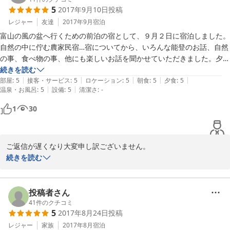
5
2017年9月10日
投稿
レジャー
友達
2017年9月
宿泊
富山の風の盆へ行くための前泊の宿として、９月２日に宿泊しました。
自然の中に佇む農家民宿…宿についてから、いろんな能登のお話、自然
の事、食べ物の事、他にも楽しいお話を聞かせていただきました。夕食
は輪島塗の器でいただき、丁寧なお料理でした。宿の前に流れる小川の
続きを読む
|
|
|
|
|
水の音、すっきりと見える星空…とても気持ちよかったです。この次は
部屋
:
5
接客・サービス
:
5
ロケーション
:
5
朝食
:
5
夕食
:
5
|
|
温泉・お風呂
:
5
設備
:
5
清潔さ
:
-
前泊の宿ではなく、こちらの宿を目的に伺いたいと思います。
1
30
ご返信が遅くなり大変申し訳ございません。

その節は、わざわざ能登までお越しいただき感謝しております。能
続きを読む
登里山の食事はお口に合いましたでしょうか。素敵なお話が沢山で
きたことは私にとっても楽しく、想い出深い１日となりました。縫
製場を先日談話室に改装しました。是非、またお会いしてゆっくり
投稿者さん
お話しできることを楽しみにしております。
41
件のクチコミ
5
2017年8月24日
投稿
2017-11-17
レジャー
家族
2017年8月
宿泊