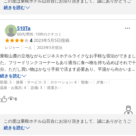
この度は乗鞍ホテル山百合にお泊り頂きまして、誠にありがとうご
ざいます。

続きを読む
販売前のBBQお試しプランでしたが、2泊とも雨で楽しんで頂けた
510Ta
が気がかりでした。

60代
/
男性
|
10
件のクチコミ
4
2023年5月5日
投稿
個室食堂でお子様もTV見ながら楽しめたようで安心しました。

レジャー
一人
2023年5月
宿泊
温泉はたくさん利用されたみたいで、

乗鞍山麓の立地ながらビジネスホテルライクなお手軽な宿泊ができまし
何もない宿ですが、天然温泉を楽しんで頂けたなら幸いです。

た。フリードリンクコーナーもあり適当に食べ物を持ち込めばそれで十
分。ただし買い物はかなり手前で済ます必要あり。平湯から向かいまし
また、BBQリベンジや冬の時期いらっしゃるのを

たが道中にコンビニは無し。お風呂は乳白色の硫黄臭漂う本格温泉。
続きを読む
お待ちしております。
|
|
|
|
|
部屋
:
3
接客・サービス
:
3
ロケーション
:
4
朝食
:
-
夕食
:
-
|
|
温泉・お風呂
:
4
設備
:
3
清潔さ
:
-
2023-07-14
6
この度は乗鞍ホテル山百合にお泊り頂きまして、誠にありがとうご
ざいます。

続きを読む