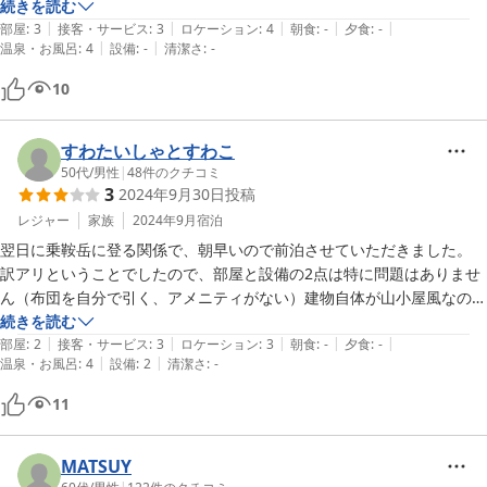
続きを読む
|
|
|
|
|
部屋
:
3
接客・サービス
:
3
ロケーション
:
4
朝食
:
-
夕食
:
-
|
|
温泉・お風呂
:
4
設備
:
-
清潔さ
:
-
10
すわたいしゃとすわこ
50代
/
男性
|
48
件のクチコミ
3
2024年9月30日
投稿
レジャー
家族
2024年9月
宿泊
翌日に乗鞍岳に登る関係で、朝早いので前泊させていただきました。

訳アリということでしたので、部屋と設備の2点は特に問題はありませ
ん（布団を自分で引く、アメニティがない）建物自体が山小屋風なの
で、そう考えればコスパはいいと思います。

続きを読む
|
|
|
|
|
そして、お風呂はとてもいいですね、白濁の温泉で、木製の床など、気
部屋
:
2
接客・サービス
:
3
ロケーション
:
3
朝食
:
-
夕食
:
-
|
|
温泉・お風呂
:
4
設備
:
2
清潔さ
:
-
持ちよく入らせていただきました。
11
MATSUY