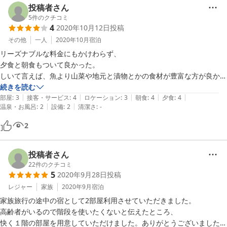
アメニティはなしのプランを選んだので、評価不可得です。

投稿者さん
5
件のクチコミ
4
2020年10月12日
投稿
その他
一人
2020年10月
宿泊
リーズナブルな料金にもかけわらず、

夕食と朝食もついて良かった。

しいて言えば、魚より山菜や地元と漬物とかの食材が豊富な方が良かっ
たかも知れないですね。

続きを読む
|
|
|
|
|
布団を好きな時に勝手敷いて寝れるのが良かった。

部屋
:
3
接客・サービス
:
4
ロケーション
:
3
朝食
:
4
夕食
:
4
|
|
温泉・お風呂
:
2
設備
:
2
清潔さ
:
-
石油ストーブは調子が悪く３から１０秒おきに点いたり消えたりしてま
した。石油の不完全燃焼のにおいがしてたから、あれは修理された方が
2
良いと思いました。お風呂はシャワーの出が悪く困りました、また露天
風呂があると良いですね。
投稿者さん
22
件のクチコミ
5
2020年9月28日
投稿
レジャー
家族
2020年9月
宿泊
家族旅行の途中の宿として2部屋利用させていただきました。

高齢者がいるので階段を使いたくないと伝えたところ、

快く１階の部屋を用意していただけました。ありがとうございました。
