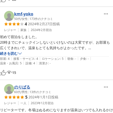
る入れ物まで用意されていました。素泊まりは初めてでしたが、自分た
ちのペースでのんびり滞在できてとてもよかったです。また温泉は白濁
して硫黄の香りがする素晴らしい温泉でした。温度もちょうどよく、と
kmf-yoko
てもリラックスできました。2連泊しましたが、もっと滞在したかった
50代
/
女性
|
173
件のクチコミ
4
2024年2月27日
投稿
です。是非また訪れたいと思うホテルでした。
レジャー
家族
2024年2月
宿泊
初めて宿泊をしました。

20時までにチェックインしないといけないのは大変ですが、お部屋も
広くてきれいで、温泉もとても気持ちがよかったです。

お部屋のお湯が出ないことくらいは大したことではないので、この料金
続きを読む
|
|
|
|
|
でリフト券が半額になるチケットが付いているのであれば、素泊まりで
部屋
:
4
接客・サービス
:
4
ロケーション
:
5
朝食
:
-
夕食
:
-
|
|
温泉・お風呂
:
5
設備
:
4
清潔さ
:
-
もお湯が出なくても全然問題ないと思いました。

チェックアウト後も車を停められて着替えも出来てとても助かりまし
15
た。

ゲレンデまで徒歩1〜2分なのでとても便利。

また伺いたいなぁと思っています！
のりぱる
60代
/
男性
|
13
件のクチコミ
5
2024年1月1日
投稿
レジャー
一人
2023年12月
宿泊
リピーターです。冬場はぬるめになりますが温泉はいつでも入れるかけ