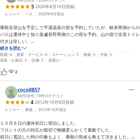
60代
/
男性
|
122
件のクチコミ
5
2020年8月16日
投稿
レジャー
一人
2020年8月
宿泊
乗鞍岳登山を予定して平湯温泉の宿を予約していたが、岐阜県側からの
バスは運休中と知り急遽長野県側のこの宿を予約。山の宿で全室トイレ
付きは珍しい。

大浴場はシンプルな造りで硫黄泉の白濁湯。料理も工夫されたメニュー
続きを読む
|
|
|
|
|
で岩魚の骨酒をお供に美味しく頂いた。

部屋
:
4
接客・サービス
:
4
ロケーション
:
5
朝食
:
5
夕食
:
5
|
|
温泉・お風呂
:
5
設備
:
5
清潔さ
:
-
玄関ロビーの熊やカモシカの剥製が時節柄マスクをしているのはご愛
敬。
2
coco0857
40代
/
女性
|
19
件のクチコミ
4
2012年10月8日
投稿
レジャー
家族
2012年10月
宿泊
１０月６日の連休初日に宿泊しました。

フロントの方の対応が親切で物腰柔らかくて素敵でした。

前日に電話した時の印象もよく、乗鞍の気候も教えて頂きました。
