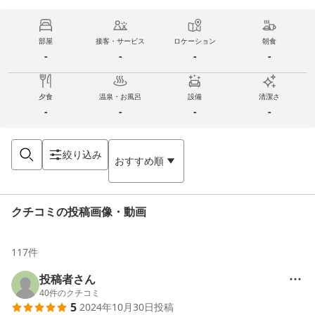
部屋
接客・サービス
ロケーション
朝食
-
-
-
-
夕食
温泉・お風呂
設備
清潔さ
-
-
-
-
絞り込み
おすすめ順
クチコミの投稿画像・動画
117
件
投稿者さん
40
件のクチコミ
5
2024年10月30日
投稿