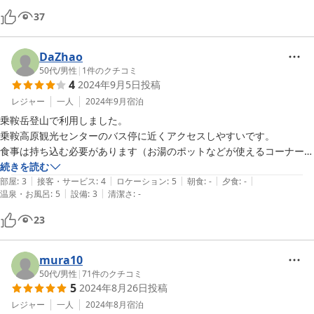
ただ、今回は寒くなってきたせいか、カランからお湯がなかなか出なく
37
て困りました。

カラン全部と脱衣所の洗面台までお湯を10分以上出しっぱなしにして
ようやく入り口側２つくらいはお湯になるといった具合で、勝手がわか
DaZhao
るまで困りました。

50代
/
男性
|
1
件のクチコミ
4
2024年9月5日
投稿
やっとお湯になっても、たくさん水出してるからかと思いますが、シャ
ワーを手で持つと水量が下がってしまってなかなか大変でした。

レジャー
一人
2024年9月
宿泊
水道管が冷え切ってるからそうしないとお湯にならないということをス
乗鞍岳登山で利用しました。

タッフさんから聞きました。

乗鞍高原観光センターのバス停に近くアクセスしやすいです。

何度も宿泊してますがこういうのは初めてでした。老朽化とかの影響も
食事は持ち込む必要があります（お湯のポットなどが使えるコーナーが
あるのでしょうか。

あり）。

続きを読む
濃い硫黄泉ゆえに湯船のお湯で頭洗うわけにもいかないので、できれば
|
|
|
|
|
硫黄泉の温泉がとても良かったです。
部屋
:
3
接客・サービス
:
4
ロケーション
:
5
朝食
:
-
夕食
:
-
|
|
改善していただきたいです。
温泉・お風呂
:
5
設備
:
3
清潔さ
:
-
23
mura10
50代
/
男性
|
71
件のクチコミ
5
2024年8月26日
投稿
レジャー
一人
2024年8月
宿泊