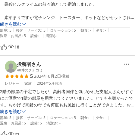
　乗鞍ヒルクライムの前々泊として宿泊しました。

　素泊まりですが電子レンジ、トースター、ポットなどがセットされて
おり松本などで準備していったり、乗鞍の筒木商店で購入すれば、食事
続きを読む
|
|
|
|
|
には困りません。

部屋
:
5
接客・サービス
:
5
ロケーション
:
5
朝食
:
-
夕食
:
-
|
|
温泉・お風呂
:
5
設備
:
-
清潔さ
:
-
　風呂は乗鞍の硫黄の匂いが漂う温泉で気持ちよく入らせていただきま
18
した。
投稿者さん
40
件のクチコミ
5
2024年6月2日
投稿
レジャー
家族
2024年5月
宿泊
2階の部屋の予定でしたが、高齢者同伴と気づかれた支配人さんがすぐ
にご厚意で1階の部屋を用意してくださいました。とても有難かったで
す。おかげで高齢の母でも何度もお風呂に行くことができました。お部
屋は古い造りではあるもののキレイに掃除がゆきとどいており、部屋か
続きを読む
|
|
|
|
|
ら眺める新緑も素晴らしかったです。素泊まりでしたので、食事は持ち
部屋
:
5
接客・サービス
:
5
ロケーション
:
5
朝食
:
-
夕食
:
-
|
|
温泉・お風呂
:
5
設備
:
5
清潔さ
:
-
込んで冷蔵庫にいれておき、必要な時に食堂横にあるレンジ・トースタ
ー・お湯など自由に使わせていただきました。カップ麺の残り汁を入れ
22