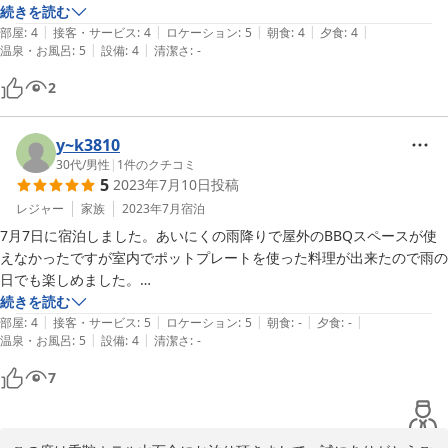
バイクを停める場所も、停めやすいところを自由に選ばせて頂いて良か
続きを読む
|
|
|
|
|
ったです。

部屋
:
4
接客・サービス
:
4
ロケーション
:
5
朝食
:
4
夕食
:
4
|
|
温泉・お風呂
:
5
設備
:
4
清潔さ
:
-
売店がなくなっていたので、お土産を買えず残念でした。バイクツーリ
ングだと宿泊先か休憩した時についでに買うことが多いので…

2
食事処の片隅に、例えば朝食時間だけお土産を買えるようにして頂ける
と有り難いなぁと思います。（種類は少なくていいです）

温泉も２４時間入れるので時間を気にすることなく入れました。

y~k3810
チェックアウト時に、今朝は乗鞍山頂が初冠雪と教えてもらったのも気
30代
/
男性
|
1
件のクチコミ
5
2023年7月10日
投稿
配りなんだなぁと思いました。
レジャー
家族
2023年7月
宿泊
7月7日に宿泊しました。あいにくの雨降りで屋外のBBQスペースが使
えなかったですが室内でポットプレートを使った料理が出来たので雨の
日でも楽しめました。

お風呂が特に良くて何回も入ってしまいました。

続きを読む
|
|
|
|
|
今度は屋外のBBQをリベンジしに行きたいと思います。
部屋
:
4
接客・サービス
:
5
ロケーション
:
5
朝食
:
-
夕食
:
-
|
|
温泉・お風呂
:
5
設備
:
4
清潔さ
:
-
7