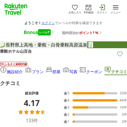
お気に入り
予約確認
ログイン
メニュー
長野県
上高地・乗鞍・白骨
乗鞍高原温泉
乗鞍ホテル山百合
ふるさと納税対象
施設紹介
プラン
部屋
写真
クーポン
クチコミ
クチコミ
総合評価
5
33
件
4.17
4
46
件
3
16
件
2
2
件
133
件
1
2
件