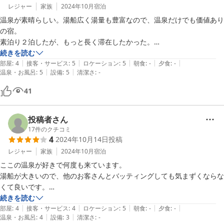
レジャー
家族
2024年10月
宿泊
温泉が素晴らしい。湯船広く湯量も豊富なので、温泉だけでも価値あり
の宿。

素泊り２泊したが、もっと長く滞在したかった。

部屋は１Fで温泉のそばだったので、寒くなったら温泉直行した。

続きを読む
|
|
|
|
|
冷蔵庫は小さいが部屋にあり、電子レンジ・ポットなどは共有場所にあ
部屋
:
4
接客・サービス
:
5
ロケーション
:
5
朝食
:
-
夕食
:
-
|
|
温泉・お風呂
:
5
設備
:
5
清潔さ
:
-
るため、

食べ物持参すればゆっくりと過ごせる。是非また訪れたい。

41
ブルーリゾートさんの宿らしいので、ぜひスキー場共々、存続してほし
投稿者さん
17
件のクチコミ
4
2024年10月14日
投稿
レジャー
家族
2024年10月
宿泊
ここの温泉が好きで何度も来ています。

湯船が大きいので、他のお客さんとバッティングしても気まずくならな
くて良いです。

数年前から素泊まり宿に切り替えたようで、昔を知る者からすると少し
続きを読む
|
|
|
|
|
味気なく寂しさは感じますが、この宿が存続してくれていることが何よ
部屋
:
4
接客・サービス
:
4
ロケーション
:
5
朝食
:
-
夕食
:
-
|
|
温泉・お風呂
:
4
設備
:
3
清潔さ
:
-
りありがたいです。
