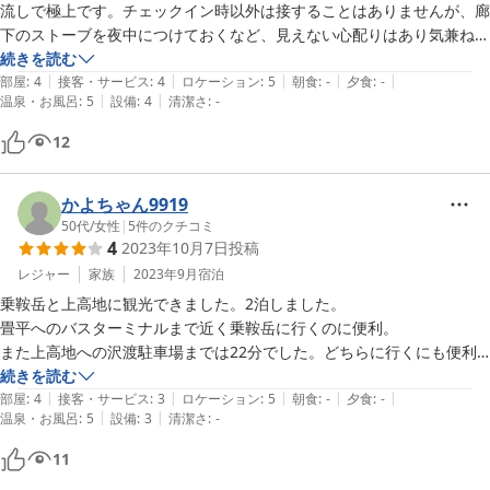
流しで極上です。チェックイン時以外は接することはありませんが、廊
下のストーブを夜中につけておくなど、見えない心配りはあり気兼ねな
く利用できます。難を言えば不定期に休みが入るので今回も連泊できま
続きを読む
|
|
|
|
|
せんでした。

部屋
:
4
接客・サービス
:
4
ロケーション
:
5
朝食
:
-
夕食
:
-
|
|
温泉・お風呂
:
5
設備
:
4
清潔さ
:
-
また利用させていただきます。
12
かよちゃん9919
50代
/
女性
|
5
件のクチコミ
4
2023年10月7日
投稿
レジャー
家族
2023年9月
宿泊
乗鞍岳と上高地に観光できました。2泊しました。

畳平へのバスターミナルまで近く乗鞍岳に行くのに便利。

また上高地への沢渡駐車場までは22分でした。どちらに行くにも便利
でした。

続きを読む
|
|
|
|
|
そして1番のおすすめは、硫黄のにおいの温泉です。とても素晴らしく
部屋
:
4
接客・サービス
:
3
ロケーション
:
5
朝食
:
-
夕食
:
-
|
|
温泉・お風呂
:
5
設備
:
3
清潔さ
:
-
体が温まりました。お布団は自分で敷きますが、フカフカでぐっすり眠
れました。素泊まりで安く快適に泊まるならここだと思います。また利
11
用します。