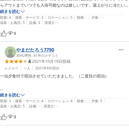
らアウトまでいつでも入浴可能なのは嬉しいです。湯上がりに冷たい水
も用意されていました。到着時、夜、早朝の3回利用しましたが、タイ
続きを読む
|
|
|
|
|
ミングよく全て貸切状態でゆっくりできました。

部屋
:
4
接客・サービス
:
3
ロケーション
:
5
朝食
:
-
夕食
:
-
|
|
温泉・お風呂
:
5
設備
:
3
清潔さ
:
-
日帰り入浴施設の割引券も嬉しかったです。翌日の登山後、温泉と食事
に利用させて頂きました。

5
今回は利用はしませんでしたが、共用のトーストーやレンジが設置され
てて便利そうです。
やまだたろう7790
30代
/
男性
|
61
件のクチコミ
4
2021年10月19日
投稿
レジャー
一人
2021年9月
宿泊
一泊夕食付で宿泊させていただきました。（二度目の宿泊）

山の宿で落ち着いた雰囲気の中ゆっくりできます。

続きを読む
|
|
|
|
|
夕食はおいしかったですが、温かい状態で出てこなかったのが少し残念
部屋
:
3
接客・サービス
:
4
ロケーション
:
4
朝食
:
-
夕食
:
5
|
|
温泉・お風呂
:
5
設備
:
-
清潔さ
:
-
です。

温泉は乳白色の硫黄泉。適温で長い時間入れました。木造の浴室で雰囲
3
気も良かったです
