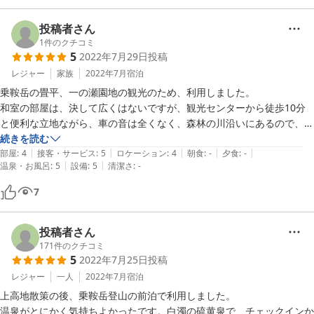
現在素泊まりのみの営業となっておりますが、手軽に宿泊出来る天
然硫黄泉の宿として満足して頂けるように努めております。

投稿者さん
少しでも満足して頂けたなら幸いです。

1
件のクチコミ
5
2022年7月29日
投稿
フリードリンクは今年のGWから始めました。

レジャー
家族
2022年7月
宿泊
（お茶、麦茶、コーヒー、フレーバーティー）

乗鞍岳の畳平、一の瀬園地の観光のため、利用しました。

古い宿ですが、少しでもお客様に快適な宿泊になればと思います。

和室の部屋は、決して広くはないですが、観光センターから徒歩10分
季節を変えて、またのお越しをお待ちしております。

と便利な立地ながら、車の音は全くなく、森林の川沿いにあるので、と
この度は、クチコミ投稿ありがとうございました。
ても雰囲気良かったです。

続きを読む
|
|
|
|
|
廊下にトースター、レンジ、ポットがあります。

部屋
:
4
接客・サービス
:
5
ロケーション
:
4
朝食
:
-
夕食
:
-
2023-05-12
|
|
温泉・お風呂
:
5
設備
:
5
清潔さ
:
-
温泉は、低学年の子供には熱く、足だけ浸かっていましたが、私には最
高でした。木の床も癒されます。

7
洗面所や風呂場の掃除面は、正直あまり行き届いていなく…  神経質な
方は気になるとおもいますが、古さがよくはあります。

トイレは洋式で清潔です。

投稿者さん
全体的に、とてもゆったり過ごすことができました。
171
件のクチコミ
5
2022年7月25日
投稿
レジャー
一人
2022年7月
宿泊
上高地散策の後、乗鞍岳登山の前泊で利用しました。

温泉がとにかく気持ちよかったです。白濁の硫黄泉で、チェックインか