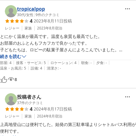
tropicalpop
30代
/
女性
|
9
件のクチコミ
4
2023年8月11日
投稿
レジャー
家族
2023年8月
宿泊
とにかく温泉が最高です。温度も泉質も最高でした。

お部屋のおふとんもフカフカで良かったです。

子どもたちは、ロビーの駄菓子屋さんによろこんでいました。

ウェルカムドリンクサービス　も嬉しかったです。
続きを読む
|
|
|
|
|
部屋
:
4
接客・サービス
:
5
ロケーション
:
4
朝食
:
-
夕食
:
-
|
|
温泉・お風呂
:
5
設備
:
4
清潔さ
:
-
8
投稿者さん
37
件のクチコミ
4
2024年8月17日
投稿
レジャー
家族
2024年8月
宿泊
上高地登山には便利でした。始発の第三駐車場よりシャトルバス利用が
便利です。