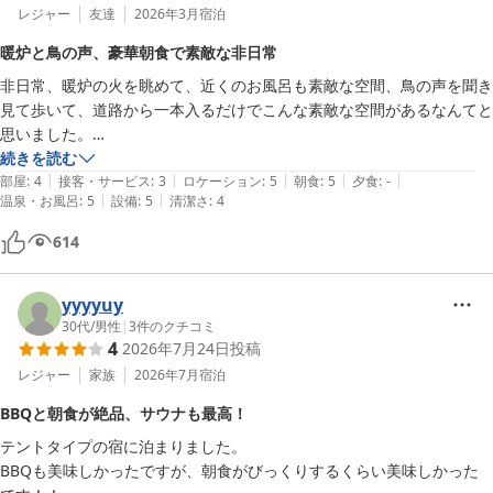
レジャー
友達
2026年3月
宿泊
暖炉と鳥の声、豪華朝食で素敵な非日常
非日常、暖炉の火を眺めて、近くのお風呂も素敵な空間、鳥の声を聞き
見て歩いて、道路から一本入るだけでこんな素敵な空間があるなんてと
思いました。

朝食がとても豪華&おしゃれ

続きを読む
|
|
|
|
|
部屋
:
4
接客・サービス
:
3
ロケーション
:
5
朝食
:
5
夕食
:
-
|
|
温泉・お風呂
:
5
設備
:
5
清潔さ
:
4
本当に素敵な時間を過ごせました。

夏は虫が苦手なのでまた寒くなってきた頃に行きたいと思います。
614
yyyyuy
30代
/
男性
|
3
件のクチコミ
4
2026年7月24日
投稿
レジャー
家族
2026年7月
宿泊
BBQと朝食が絶品、サウナも最高！
テントタイプの宿に泊まりました。

BBQも美味しかったですが、朝食がびっくりするくらい美味しかった