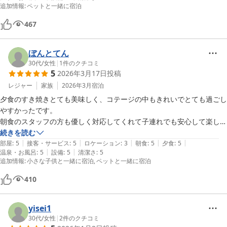
追加情報
:
ペットと一緒に宿泊
467
ぼんとてん
30代
/
女性
|
1
件のクチコミ
5
2026年3月17日
投稿
レジャー
家族
2026年3月
宿泊
夕食のすき焼きとても美味しく、コテージの中もきれいでとても過ごし
やすかったです。

朝食のスタッフの方も優しく対応してくれて子連れでも安心して楽しま
した。近くの温泉も最高でした。今度は連泊でのんびり過ごしたいで
続きを読む
|
|
|
|
|
す。
部屋
:
5
接客・サービス
:
5
ロケーション
:
3
朝食
:
5
夕食
:
5
|
|
温泉・お風呂
:
5
設備
:
5
清潔さ
:
5
追加情報
:
小さな子供と一緒に宿泊
ペットと一緒に宿泊
410
yisei1
30代
/
女性
|
2
件のクチコミ