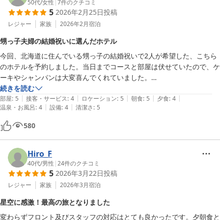
した。自然が豊かなのは、とてもいいと思います。
50代
/
女性
|
7
件のクチコミ
5
2026年2月25日
投稿
レジャー
家族
2026年2月
宿泊
甥っ子夫婦の結婚祝いに選んだホテル
今回、北海道に住んでいる甥っ子の結婚祝いで2人が希望した、こちら
のホテルを予約しました。当日までコースと部屋は伏せていたので、ケ
ーキやシャンパンは大変喜んでくれていました。

寒い時期だったので、夕食に部屋でしゃぶしゃぶ。

続きを読む
|
|
|
|
|
朝は、レストランで朝食を、、、楽しんでいたようです。
部屋
:
5
接客・サービス
:
4
ロケーション
:
5
朝食
:
5
夕食
:
4
|
|
温泉・お風呂
:
4
設備
:
4
清潔さ
:
5
580
Hiro_F
40代
/
男性
|
24
件のクチコミ
5
2026年3月22日
投稿
レジャー
家族
2026年3月
宿泊
星空に感激！最高の旅となりました
変わらずフロント及びスタッフの対応はとても良かったです。夕朝食と