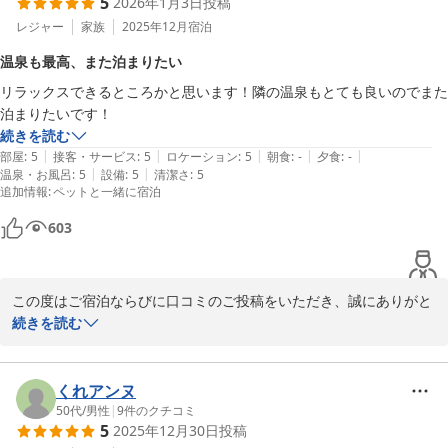
5
2026年1月3日
投稿
レジャー
家族
2025年12月
宿泊
温泉も最高、また泊まりたい
リラックスできるところかと思います！隣の温泉もとても良いのでまた
泊まりたいです！
続きを読む
|
|
|
|
|
部屋
:
5
接客・サービス
:
5
ロケーション
:
5
朝食
:
-
夕食
:
-
|
|
温泉・お風呂
:
5
設備
:
5
清潔さ
:
5
追加情報
:
ペットと一緒に宿泊
603
この度はご宿泊ならびに口コミのご投稿をいただき、誠にありがと
うございます。

続きを読む
エアポートスパそらにつきましては、

温泉でリラックスしてお過ごしいただけたとのこと、大変嬉しく拝
くれアンヌ
見いたしました。

50代
/
男性
|
9
件のクチコミ
5
2025年12月30日
投稿