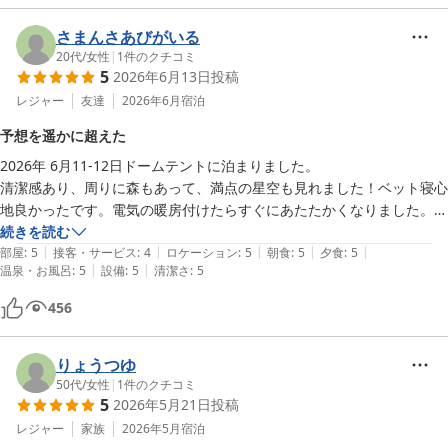
です。
さまんさあびがいる
20代
/
女性
|
1
件のクチコミ
5
2026年6月13日
投稿
レジャー
友達
2026年6月
宿泊
予想を遥かに超えた
2026年 6月11-12日ドームテントに泊まりました。

清潔感あり、周りに森もあって、満点の星空も見れました！ベット寝心
地良かったです。電気の暖房付けたらすぐにあたたかくなりました。

ネットの写真で見たよりもドームの中、ライトをつけたら明るかったで
続きを読む
|
|
|
|
|
す。

部屋
:
5
接客・サービス
:
4
ロケーション
:
5
朝食
:
5
夕食
:
5
|
|
温泉・お風呂
:
5
設備
:
5
清潔さ
:
5
夜ご飯も、朝ごはんも、地域など大変こだわってて

感動しました！お腹いっぱい😅めっちゃ美味しかった

456
温泉も二回入りました。入った瞬間お肌ツルツルになりました！星と森
を見ながらあたたまりました

りょうつゆ
50代
/
女性
|
1
件のクチコミ
5
2026年5月21日
投稿
部屋の電気の消し方分からなくて、困りました。説明受けれたら良かっ
たですが、不満はそのくらいで、後はめっちゃ楽しかったし美味しかっ
レジャー
家族
2026年5月
宿泊