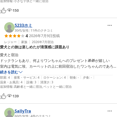
追加情報
:
小さな子供と一緒に宿泊
150
5233ホミ
30代
/
女性
|
11
件のクチコミ
4
2026年7月9日
投稿
レジャー
家族
2026年7月
宿泊
愛犬との旅は楽しめたが清潔感に課題あり
愛犬と宿泊

ドックランもあり、何よりワンちゃんへのプレゼント🎁🎁が嬉しい

室内は電気に埃、カーペットの上に前回宿泊したワンちゃんのであろう
ご飯とやや清潔感は気になりましたが…

続きを読む
|
|
|
|
|
高齢の母には寝室までの階段はちょっときつかったかな…

部屋
:
4
接客・サービス
:
4
ロケーション
:
4
朝食
:
-
夕食
:
-
|
|
温泉・お風呂
:
4
設備
:
3
清潔さ
:
3
とても楽しい旅になりました
追加情報
:
高齢者と一緒に宿泊
ペットと一緒に宿泊
139
SallyTra
60代
/
女性
|
4
件のクチコミ