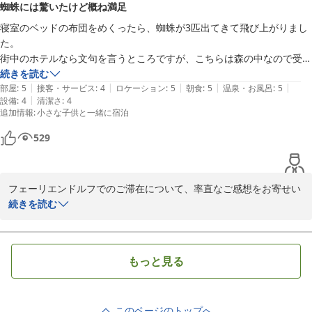
蜘蛛には驚いたけど概ね満足
いただきありがとうございます。少しずつではございますが、快適
にお過ごしいただける環境づくりに努めておりますので、その点を
寝室のベッドの布団をめくったら、蜘蛛が3匹出てきて飛び上がりまし
感じ取っていただけたことは大きな励みです。

た。

街中のホテルなら文句を言うところですが、こちらは森の中なので受け
温泉やサウナ、モール温泉の泉質、そしてペットとご一緒のご滞在
入れました。

続きを読む
もお楽しみいただけたとのこと、何よりでございます。ぜひ次回は
|
|
|
|
|
その他は設備、ロケーション、温泉、朝食どれも満足です。

部屋
:
5
接客・サービス
:
4
ロケーション
:
5
朝食
:
5
温泉・お風呂
:
5
夏のフェーリエンドルフにもお越しください。スタッフ一同、心よ
|
設備
:
4
清潔さ
:
4
今度はモモンガを見つけにまた来たいです。
追加情報
:
小さな子供と一緒に宿泊
りお待ちしております。
グランピングリゾート フェーリエンドルフ
529
2026-02-09
フェーリエンドルフでのご滞在について、率直なご感想をお寄せい
ただきありがとうございます。

続きを読む
寝具につきましては、ご不快な思いをさせてしまい誠に申し訳ござ
いませんでした。自然に囲まれた環境とはいえ、本来は快適にお休
もっと見る
みいただくべき空間であり、清掃および最終確認が行き届いていな
かったものと受け止めております。今後は点検をより丁寧に行い、
再発防止に努めてまいります。

このページのトップへ