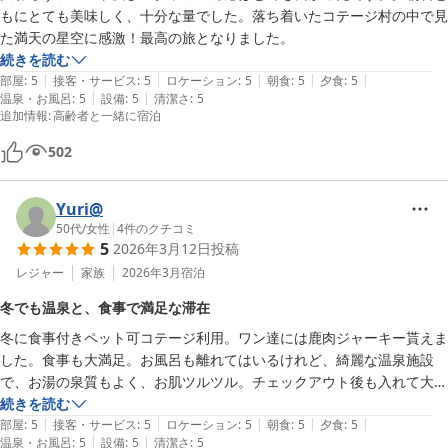
もにとても美味しく、十分な量でした。落ち着いたコテージ村の中で見
た満天の星空に感激！最高の旅となりました。
続きを読む
|
|
|
|
|
部屋
:
5
接客・サービス
:
5
ロケーション
:
5
朝食
:
5
夕食
:
5
|
|
温泉・お風呂
:
5
設備
:
5
清潔さ
:
5
追加情報
:
高齢者と一緒に宿泊
502
Yuri@
50代
/
女性
|
4
件のクチコミ
5
2026年3月12日
投稿
レジャー
家族
2026年3月
宿泊
冬でも温泉と、食事で満足な滞在
冬に食事付きペット可コテージ利用。ワン達には鹿肉ジャーキー貰えま
した。食事も大満足。お風呂も離れてはいるけれど、綺麗な温泉施設
で、お湯の泉質もよく、お肌ツルツル。チェックアウト後も入れて大満
足。バーベキューの季節じゃなくても楽しい滞在でした！
続きを読む
|
|
|
|
|
部屋
:
5
接客・サービス
:
5
ロケーション
:
5
朝食
:
5
夕食
:
5
|
|
温泉・お風呂
:
5
設備
:
5
清潔さ
:
5