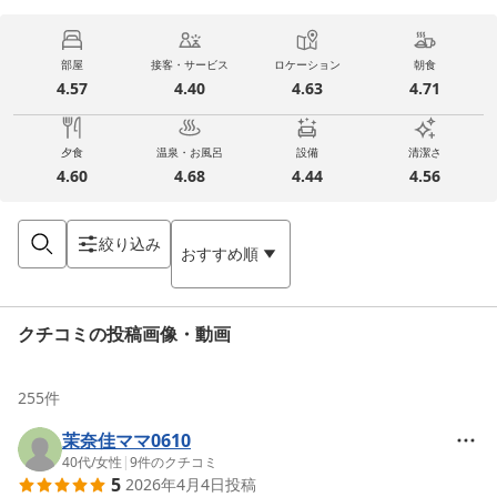
部屋
接客・サービス
ロケーション
朝食
4.57
4.40
4.63
4.71
夕食
温泉・お風呂
設備
清潔さ
4.60
4.68
4.44
4.56
絞り込み
おすすめ順
クチコミの投稿画像・動画
255
件
茉奈佳ママ0610
40代
/
女性
|
9
件のクチコミ
5
2026年4月4日
投稿