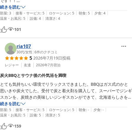
です！！

お風呂もサウナ好きの私には文句なしでした。

続きを読む
|
|
|
|
|
部屋
:
3
接客・サービス
:
5
ロケーション
:
5
朝食
:
5
夕食
:
4
|
|
温泉・お風呂
:
5
設備
:
4
清潔さ
:
4
虫はいっぱいいます！森の中なんで！

総じて最高でした！また行きます！
101
ria107
30代
/
女性
|
6
件のクチコミ
5
2026年7月19日
投稿
レジャー
友達
2026年7月
宿泊
炭火BBQとサウナ後の外気浴を満喫
とても気持ちいい環境でリラックスできました。BBQはガス式のかと
思いきや炭火でした。受付で炭と着火剤を購入して、スーパーでジンギ
スカンを、炭焼きの美味しいジンギスカンができて、北海道らしさを楽
しめました。7月の連休でしたが、雨のせいかとても涼しくて寒いくら
続きを読む
|
|
|
|
|
いでした！

部屋
:
5
接客・サービス
:
5
ロケーション
:
5
朝食
:
-
夕食
:
-
|
|
温泉・お風呂
:
5
設備
:
5
清潔さ
:
5
温泉スパでは、サウナの後広い露天空間で外気浴を楽しめて、普段サウ
ナにはあんまり興味がない私でも楽しめました。温泉がぬるぬるなの
159
で、床が結構滑りやすいので、足の悪い方はかなり気をつけた方が良い