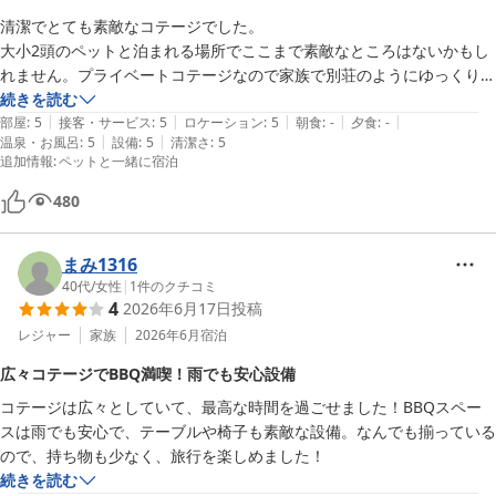
たし癒されましたー！

清潔でとても素敵なコテージでした。

大小2頭のペットと泊まれる場所でここまで素敵なところはないかもし
ありがとうございました。また、行きたいです。
れません。プライベートコテージなので家族で別荘のようにゆっくり過
ごせて快適でした。

続きを読む
|
|
|
|
|
ペットと泊まれてピアノのある部屋、希望通りでした。

部屋
:
5
接客・サービス
:
5
ロケーション
:
5
朝食
:
-
夕食
:
-
|
|
温泉・お風呂
:
5
設備
:
5
清潔さ
:
5
フロントでペットグッズをいただきましたが、色々な物が入っていて犬
追加情報
:
ペットと一緒に宿泊
へのプレゼントになりました。

コテージからすぐのモール温泉に無料で何度でも入れるのもとても良か
480
ったです。こちらも綺麗な施設でゆっくり寛げました。
まみ1316
40代
/
女性
|
1
件のクチコミ
4
2026年6月17日
投稿
レジャー
家族
2026年6月
宿泊
広々コテージでBBQ満喫！雨でも安心設備
コテージは広々としていて、最高な時間を過ごせました！BBQスペー
スは雨でも安心で、テーブルや椅子も素敵な設備。なんでも揃っている
ので、持ち物も少なく、旅行を楽しめました！
続きを読む