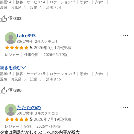
|
|
|
|
|
部屋
:
4
接客・サービス
:
4
ロケーション
:
5
朝食
:
-
夕食
:
-
|
|
温泉・お風呂
:
4
設備
:
4
清潔さ
:
4
308
take893
30代
/
男性
|
2
件のクチコミ
5
2026年5月12日
投稿
レジャー
仕事仲間
2026年5月
宿泊
続きを読む
|
|
|
|
|
部屋
:
5
接客・サービス
:
5
ロケーション
:
5
朝食
:
-
夕食
:
-
|
|
温泉・お風呂
:
5
設備
:
5
清潔さ
:
5
390
たたたのの
50代
/
男性
|
3
件のクチコミ
5
2026年7月19日
投稿
レジャー
家族
2026年7月
宿泊
夕食は満足だがしゃぶしゃぶの内容が残念