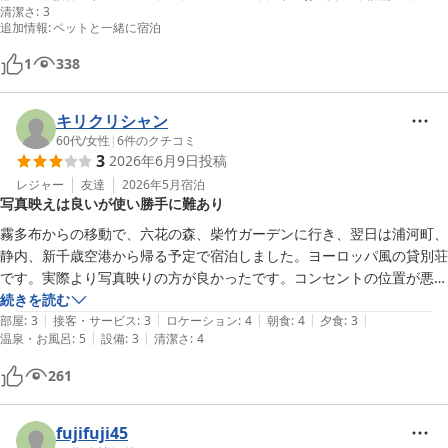
清潔さ
:
3
追加情報
:
ペットと一緒に宿泊
1
338
キリクリシャン
60代
/
女性
|
6
件のクチコミ
3
2026年6月9日
投稿
レジャー
友達
2026年5月
宿泊
写真映えは良いが使い勝手に難あり
霧多布からの移動で、六花の森、柴竹ガーデンに行き、翌日は浦河町、
静内、新千歳空港から帰る予定で宿泊しました。ヨーロッパ風の貸別荘
です。実際より写真映りの方が良かったです。コンセントの位置が悪か
ったり、使い勝手が悪い面がありました。夕食はケータリングで、しゃ
続きを読む
|
|
|
|
|
ぶしゃぶの肉が、脂身が多く食べられなかったです。量はそこそこあり
部屋
:
3
接客・サービス
:
3
ロケーション
:
4
朝食
:
4
夕食
:
3
|
|
温泉・お風呂
:
5
設備
:
3
清潔さ
:
4
ましたが、肉と野菜のバランスを改善してもらえると嬉しいかなと思い
ました。

261
レストラン棟での朝食は良かったでふ。車ですぐのところにある温泉施
設は、泉質も良く、地元の人もたくさん入りに来ている感じでした。

翌朝、木道脇に春蝉の脱殻が数え切れないくらいあって、蝉の大合唱で
fujifuji45