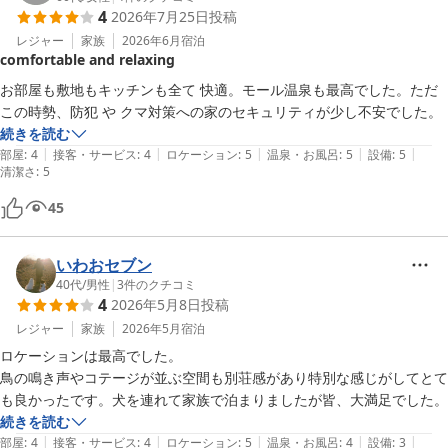
4
2026年7月25日
投稿
レジャー
家族
2026年6月
宿泊
comfortable and relaxing
お部屋も敷地もキッチンも全て 快適。モール温泉も最高でした。ただ 
この時勢、防犯 や クマ対策への家のセキュリティが少し不安でした。
続きを読む
|
|
|
|
|
部屋
:
4
接客・サービス
:
4
ロケーション
:
5
温泉・お風呂
:
5
設備
:
5
清潔さ
:
5
45
いわおセブン
40代
/
男性
|
3
件のクチコミ
4
2026年5月8日
投稿
レジャー
家族
2026年5月
宿泊
ロケーションは最高でした。

鳥の鳴き声やコテージが並ぶ空間も別荘感があり特別な感じがしてとて
も良かったです。犬を連れて家族で泊まりましたが皆、大満足でした。
続きを読む
|
|
|
|
|
部屋
:
4
接客・サービス
:
4
ロケーション
:
5
温泉・お風呂
:
4
設備
:
3