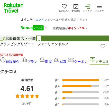
お気に入り
予約確認
ログイン
メニュー
北海道
帯広・十勝
グランピングリゾート フェーリエンドルフ
ふるさと納税対象
施設紹介
プラン
部屋
写真
クーポン
クチコミ
クチコミ
総合評価
5
108
件
4.61
4
85
件
3
29
件
2
8
件
309
件
1
3
件