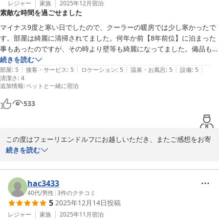
また泊まりたいとのお言葉を励みに、次回も心地よい滞在をご提供
レジャー
家族
2025年12月
宿泊
素敵な時間を過ごせました
できるよう努めてまいります。

またのお越しを心よりお待ちしております。
マイナス9度と寒い日でしたので、クーラーの暖房では少し寒かったで
す。部屋は綺麗に清掃されてました。何年か前【8年前位】に泊まった
グランピングリゾート フェーリエンドルフ
事もあったのですが、その時より壁等も綺麗になってました。備品もフ
2026-02-09
ロントから持っていけます。お風呂も近くにあり、入り放題で嬉しかっ
続きを読む
|
|
|
|
|
たです。サウナも泉質も最高でした。ペットも一緒に過ごせて最高の時
部屋
:
5
接客・サービス
:
5
ロケーション
:
5
温泉・お風呂
:
5
設備
:
5
清潔さ
:
4
間を過ごせました。また夏に来たいです。
追加情報
:
ペットと一緒に宿泊
533
この度はフェーリエンドルフにお越しいただき、またご感想をお寄
せくださり誠にありがとうございます。

続きを読む
寒さの厳しい中でのご滞在となりましたが、全体として素敵な時間
をお過ごしいただけたとのお言葉を大変嬉しく拝見いたしました。
暖房につきましては、ご不便をおかけし申し訳ございません。今後
hac3433
の設備管理やご案内の参考とさせていただきます。

40代
/
男性
|
3
件のクチコミ
5
2025年12月14日
投稿
お部屋の清掃や、以前ご宿泊いただいた際からの変化にもお気づき
レジャー
家族
2025年11月
宿泊