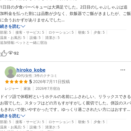
1日目の夕食バーベキューは大満足でした。2日目のしゃぶしゃぶは追
加料金を払った割には品数が少なく、炊飯器でご飯がきましたが、ご飯
に合うおかずがありませんでした

その他はお部屋や居心地、愛犬との過ごし方も大満足です。
続きを読む
|
|
|
|
|
部屋
:
5
接客・サービス
:
5
ロケーション
:
5
朝食
:
5
夕食
:
5
|
|
温泉・お風呂
:
5
設備
:
5
清潔さ
:
5
追加情報
:
ペットと一緒に宿泊
92
hiroko_kobe
40代
/
女性
|
3
件のクチコミ
5
2026年7月11日
投稿
レジャー
家族
2026年7月
宿泊
ドイツ語で休暇村というホテルの名前にふさわしい、リラックスできる
お宿でした。スタッフはどの方もすがすがしく親切でした。併設のスパ
もきれいで使いやすかったです。ゆっくり過ごされたい方にはおすすめ
かと思います。
続きを読む
|
|
|
|
|
部屋
:
5
接客・サービス
:
5
ロケーション
:
5
朝食
:
5
夕食
:
5
|
|
温泉・お風呂
:
5
設備
:
5
清潔さ
:
5