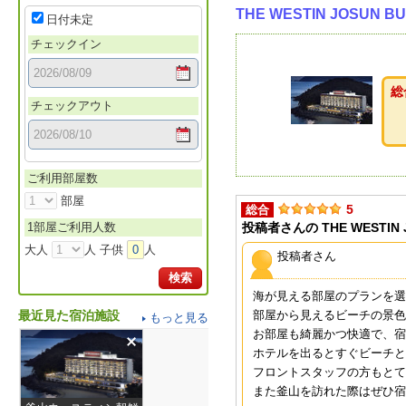
THE WESTIN JOSU
日付未定
チェックイン
総
チェックアウト
ご利用部屋数
部屋
5
総合
1部屋ご利用人数
投稿者さんの THE WESTIN
大人
人 子供
0
人
投稿者さん
検索
海が見える部屋のプランを選
最近見た宿泊施設
部屋から見えるビーチの景色
もっと見る
お部屋も綺麗かつ快適で、宿
ホテルを出るとすぐビーチと
フロントスタッフの方もとて
また釜山を訪れた際はぜひ