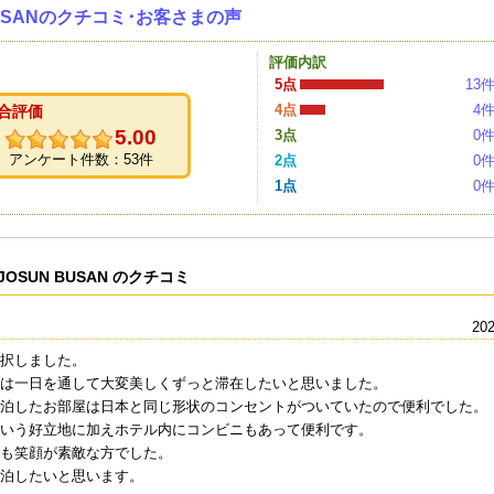
N BUSANのクチコミ･お客さまの声
評価内訳
5点
13
4点
4
合評価
5.00
3点
0
アンケート件数：53件
2点
0
1点
0
 JOSUN BUSAN のクチコミ
202
択しました。
は一日を通して大変美しくずっと滞在したいと思いました。
泊したお部屋は日本と同じ形状のコンセントがついていたので便利でした。
いう好立地に加えホテル内にコンビニもあって便利です。
も笑顔が素敵な方でした。
宿泊したいと思います。