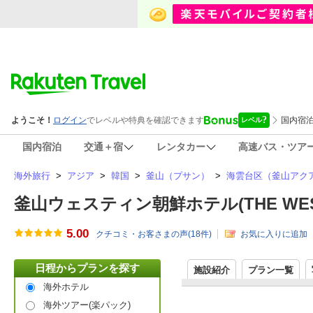
国内宿泊
交通＋宿
レンタカー
高速バス・ツア
海外旅行
>
アジア
>
韓国
>
釜山（プサン）
>
海雲台区（釜山アク
釜山ウェスティン朝鮮ホテル(THE WESTI
5.00
クチコミ・お客さまの声(
18
件)
お気に入りに追加
日程からプランを探す
施設紹介
プラン一覧
海外ホテル
海外ツアー(楽パック)