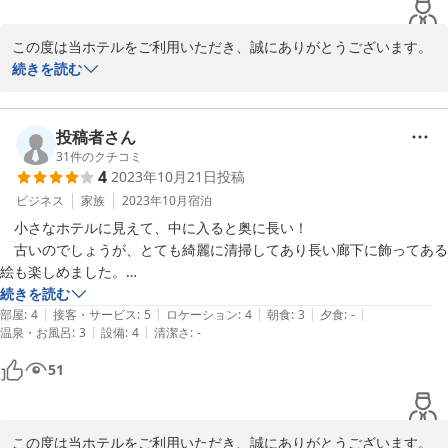
この度は当ホテルをご利用いただき、誠にありがとうございます。

続きを読む
また、お忙しい中温かいご感想をお寄せいただきましたこと、重ね
て御礼申し上げます。

投稿者さん
無料朝食や価格、またお部屋の消臭対応にご満足いただけた様子が
31
件のクチコミ
4
2023年10月21日
投稿
伺え、大変嬉しく存じます。設備は少々古めではございますが、お
客様に快適にお過ごしいただけるよう、日々の清掃と客室メンテナ
ビジネス
家族
2023年10月
宿泊
ンスに努めております。

　小さなホテルに見えて、中に入ると奥に長い！

　古いのでしょうが、とても綺麗に清掃してあり長い廊下に飾ってある
今後ともビジネスで便利に、そして快適にご利用いただけるホテル
絵も楽しめました。

を目指し、サービス向上に努めてまいります。お客様のまたのご来
　お風呂はユニットでトイレ付きです。部屋が広いのでトイレ別なら最
続きを読む
|
|
|
|
|
高でしたね。

部屋
:
4
接客・サービス
:
5
ロケーション
:
4
朝食
:
3
夕食
:
-
|
|
温泉・お風呂
:
3
設備
:
4
清潔さ
:
-
セントラルホテル＜福島県＞
51
2026-05-26
この度は当ホテルをご利用いただき、誠にありがとうございます。
