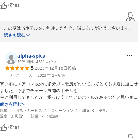
38
この度は当ホテルをご利用いただき、誠にありがとうございます。
また、大変温かいお言葉をお寄せいただきましたこと、重ねて御礼
続きを読む
申し上げます。

朝食やフロントスタッフの対応について「優しさを感じた」「丁寧
alpha-spica
だった」とお褒めいただき、私どもにとってこれ以上ない励みにな
50代
/
男性
|
458
件のクチコミ
5
2023年12月18日
投稿
ります。

ビジネス
一人
2023年12月
宿泊
これからもお客様に寄り添った心地よいサービスと空間を提供でき
寒い冬にエアコン以外に多分ガス暖房が付いていてとても快適に過ごせ
るよう、スタッフ一同努めてまいります。またのお越しを心よりお
ました。今までチェーン展開のホテルを

主に利用してましたが、探せば安くていいホテルがあるのだと思いまし
た。
続きを読む
セントラルホテル＜福島県＞
|
|
|
|
|
部屋
:
5
接客・サービス
:
4
ロケーション
:
4
朝食
:
3
夕食
:
-
2026-05-26
|
|
温泉・お風呂
:
3
設備
:
5
清潔さ
:
-
64