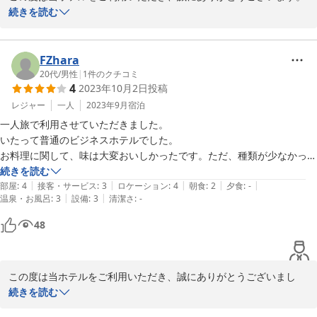
続きを読む
館内の清掃や廊下の絵画について温かいお言葉をいただき、大変嬉
しく励みになります。

FZhara
お風呂の仕様に関しましては、構造上、別々にすることが難しく心
20代
/
男性
|
1
件のクチコミ
4
2023年10月2日
投稿
苦しい限りでございますが、今後も清潔で快適な空間を提供できる
よう、より一層清掃に力を入れてまいります。

レジャー
一人
2023年9月
宿泊
一人旅で利用させていただきました。

「また使わせていただきます」とのお言葉を励みに、次回も快適に
いたって普通のビジネスホテルでした。

お過ごしいただけるようサービスの向上に努めてまいります。

お料理に関して、味は大変おいしかったです。ただ、種類が少なかった
ので好き嫌いによってご飯のおかずが限られてしまったのが残念でし
続きを読む
|
|
|
|
|
た。
部屋
:
4
接客・サービス
:
3
ロケーション
:
4
朝食
:
2
夕食
:
-
|
|
温泉・お風呂
:
3
設備
:
3
清潔さ
:
-
セントラルホテル＜福島県＞
48
2026-05-26
この度は当ホテルをご利用いただき、誠にありがとうございまし
た。

続きを読む