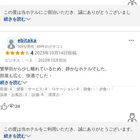
この度は当ホテルにご宿泊いただき、誠にありがとうございまし
た。

続きを読む
暖房で快適にお過ごしいただけたとのこと、大変嬉しく存じます。
また「安くていいホテル」とのお言葉は、私どもにとって大変励み
ebitaka
になります。

50代
/
男性
|
49
件のクチコミ
4
2023年10月14日
投稿
今後も皆さまに快適な時間を提供できるよう努めてまいります。ま
ビジネス
一人
2023年10月
宿泊
繁華街から少し離れているため、静かなホテルでした。

部屋も広く、快適でした・
セントラルホテル＜福島県＞
続きを読む
2026-05-26
|
|
|
|
|
部屋
:
4
接客・サービス
:
4
ロケーション
:
4
朝食
:
-
夕食
:
-
|
|
温泉・お風呂
:
3
設備
:
4
清潔さ
:
-
24
この度は当ホテルをご利用いただき、誠にありがとうございます。

続きを読む