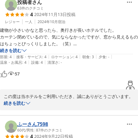
応について温かいお言葉をいただき、大変恐縮でございます。

投稿者さん
63
件のクチコミ
4
2024年11月13日
投稿
今後はより快適にお過ごしいただけるよう努めてまいります。また
レジャー
一人
2024年10月
宿泊
建物が小さいかなと思ったら、奥行きが長いホテルでした。

セントラルホテル＜福島県＞
カーテン閉めているので、気にならなかったですが、窓から見えるもの
2026-05-25
はちょっとびっくりしました。（笑）

続きを読む
|
|
|
|
|
部屋
:
4
接客・サービス
:
4
ロケーション
:
4
朝食
:
3
夕食
:
-
|
|
温泉・お風呂
:
4
設備
:
4
清潔さ
:
-
57
この度は当ホテルをご利用いただき、誠にありがとうございます。

続きを読む
窓からの景色につきましては驚かせてしまったようで失礼いたしま
した。カーテンを閉めて快適にお過ごしいただけたとのことで安心
いたしました。

ふーさん7598
60代
/
男性
|
87
件のクチコミ
4
2024年9月22日
投稿
朝食のお米をお気に召していただけたようで大変嬉しく存じます。
