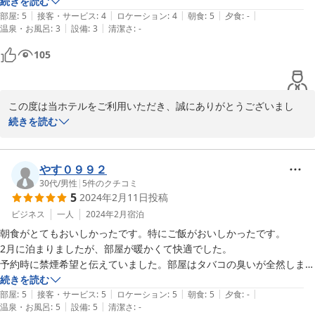
駐車場もホテルのエントランスから道を挟んで反対側にあるので近く、
続きを読む
の際はぜひごゆっくりお楽しみください。

|
|
|
|
|
雨が降っていたのでとても助かりました。

部屋
:
5
接客・サービス
:
4
ロケーション
:
4
朝食
:
5
夕食
:
-
|
|
温泉・お風呂
:
3
設備
:
3
清潔さ
:
-
フロントは若い男の人が対応してくれたのですが、新人っぽくて初々し
いと思いました。

105
通路はとてもオシャレな感じで、間接照明が素敵でした。

セントラルホテル＜福島県＞
部屋は一般的なビジネスホテルよりも広く、天井も高めで、ソファーも
2026-05-26
あり、海外のホテルほどではないのですが広くて開放感がありました。

この度は当ホテルをご利用いただき、誠にありがとうございまし
朝食は目玉焼きが厨房から提供され、その他のものはブッフェスタイル
た。また、温かいご感想をお寄せいただきましたこと、重ねて御礼
続きを読む
で、おなか一杯になりました。

申し上げます。

このご時世で朝食付きでこの値段はコスパが良く、また宿泊したいと思
いました。
客室の広さや静かな環境、フロントへの温かいお言葉を大変嬉しく
やす０９９２
拝読いたしました。

30代
/
男性
|
5
件のクチコミ
5
2024年2月11日
投稿
なお、朝食の目玉焼きの提供につきましては、昨今の物価高騰に伴
ビジネス
一人
2024年2月
宿泊
うサービスの見直しにより、2026年4月1日をもちまして終了させ
朝食がとてもおいしかったです。特にご飯がおいしかったです。

ていただきました。せっかくご満足いただけましたのに、ご期待に
2月に泊まりましたが、部屋が暖かくて快適でした。

沿えず大変心苦しく存じます。現在はビュッフェメニューを工夫
予約時に禁煙希望と伝えていました。部屋はタバコの臭いが全然しませ
し、より皆様にご満足いただけるよう努めております。

んでした。

続きを読む
|
|
|
|
|
部屋でWifiも使えます。
部屋
:
5
接客・サービス
:
5
ロケーション
:
5
朝食
:
5
夕食
:
-
今後も快適な空間を提供できるようサービス向上に努めてまいりま
|
|
温泉・お風呂
:
5
設備
:
5
清潔さ
:
-