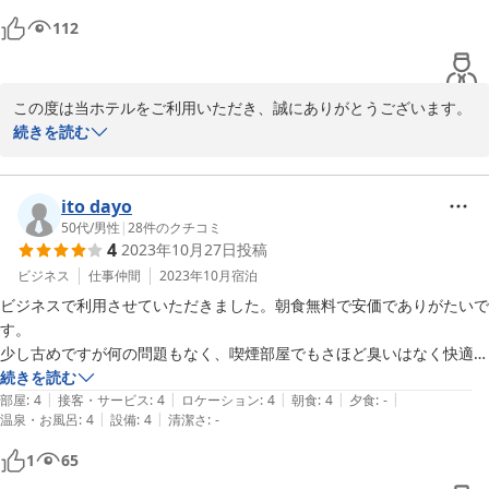
すので、また郡山にお越しの際はぜひ当ホテルをご利用くださいま
112
せ。お客様のまたのお越しを、スタッフ一同心よりお待ち申し上げ
セントラルホテル＜福島県＞
この度は当ホテルをご利用いただき、誠にありがとうございます。

2026-05-26
続きを読む
ご滞在が快適なものとなったようで、大変嬉しく光栄に存じます。
特に朝食のご飯や、冬の客室の温度、禁煙のご要望への対応につい
てお褒めいただき、スタッフ一同大変励みになります。Wi-Fi環境
ito dayo
も含め、今後もお客様に快適な空間を提供できるよう努めてまいり
50代
/
男性
|
28
件のクチコミ
4
2023年10月27日
投稿
ます。

ビジネス
仕事仲間
2023年10月
宿泊
ビジネスで利用させていただきました。朝食無料で安価でありがたいで
す。

セントラルホテル＜福島県＞
少し古めですが何の問題もなく、喫煙部屋でもさほど臭いはなく快適で
2026-05-26
した。

続きを読む
|
|
|
|
|
ビジネスにはありがたいです。

部屋
:
4
接客・サービス
:
4
ロケーション
:
4
朝食
:
4
夕食
:
-
|
|
温泉・お風呂
:
4
設備
:
4
清潔さ
:
-
ありがとうございました。
1
65