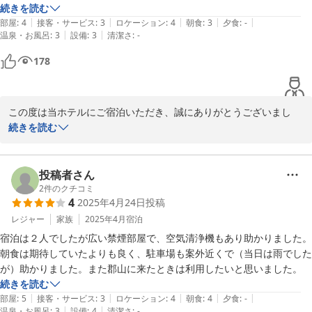
続きを読む
|
|
|
|
|
部屋
:
4
接客・サービス
:
3
ロケーション
:
4
朝食
:
3
夕食
:
-
セントラルホテル＜福島県＞
|
|
温泉・お風呂
:
3
設備
:
3
清潔さ
:
-
2026-05-25
178
この度は当ホテルにご宿泊いただき、誠にありがとうございまし
た。また、温かいクチコミをお寄せいただき重ねて御礼申し上げま
続きを読む
す。

コストパフォーマンスや静かな環境、そして周辺施設へのアクセス
投稿者さん
の良さにご満足いただけたようで、大変嬉しく存じます。

2
件のクチコミ
4
2025年4月24日
投稿
今後も皆様に快適にお過ごしいただけるよう、サービスの向上に努
レジャー
家族
2025年4月
宿泊
めてまいります。またのお越しをスタッフ一同、心よりお待ちして
宿泊は２人でしたが広い禁煙部屋で、空気清浄機もあり助かりました。
朝食は期待していたよりも良く、駐車場も案外近くで（当日は雨でした
が）助かりました。また郡山に来たときは利用したいと思いました。
セントラルホテル＜福島県＞
続きを読む
2026-05-25
|
|
|
|
|
部屋
:
5
接客・サービス
:
3
ロケーション
:
4
朝食
:
4
夕食
:
-
|
|
温泉・お風呂
:
3
設備
:
4
清潔さ
:
-