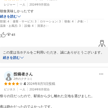
レジャー
一人
2024年9月
宿泊
朝食美味しかったです
続きを読む
セントラルホテル＜福島県＞
|
|
|
|
|
部屋
:
4
接客・サービス
:
3
ロケーション
:
3
朝食
:
4
夕食
:
-
2026-05-26
|
|
温泉・お風呂
:
3
設備
:
4
清潔さ
:
-
41
この度は当ホテルをご利用いただき、誠にありがとうございます。

続きを読む
朝食をお気に召していただけたとのこと、大変嬉しく存じます。一
日の始まりを気持ちよくお迎えいただけたのであれば幸いでござい
ます。

投稿者さん
2
件のクチコミ
4
2024年8月5日
投稿
これからも皆様にご満足いただけるサービスをお届けできるよう、
スタッフ一同努めてまいります。またのご来館を心よりお待ち申し
ビジネス
一人
2024年8月
宿泊
祭りの日だったので、駅前から少し離れた立地を選びました。

セントラルホテル＜福島県＞
夜は静かだったのでよかったです。