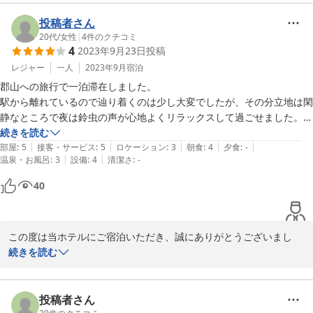
お料理の味にご満足いただけた一方、品数について残念な思いをさ
せてしまい申し訳ございません。

投稿者さん
20代
/
女性
|
4
件のクチコミ
4
2023年9月23日
投稿
食材価格高騰の折、すぐに品数を増やすことは難しい状況ですが、
いただいたご意見を受け止め、限られたメニューでもご満足いただ
レジャー
一人
2023年9月
宿泊
けるよう工夫を凝らしてまいります。

郡山への旅行で一泊滞在しました。

駅から離れているので辿り着くのは少し大変でしたが、その分立地は閑
これからも皆様に快適にお過ごしいただけるホテルを目指し、サー
静なところで夜は鈴虫の声が心地よくリラックスして過ごせました。

ビス向上に努めてまいります。またのご利用を心よりお待ち申し上
朝食は洋食(パン)や和食(目玉焼きや納豆、味噌汁など)から自分で選ん
続きを読む
|
|
|
|
|
でお腹いっぱい食べられます。

部屋
:
5
接客・サービス
:
5
ロケーション
:
3
朝食
:
4
夕食
:
-
|
|
温泉・お風呂
:
3
設備
:
4
清潔さ
:
-
セントラルホテル＜福島県＞
共有スペースですが、電子レンジなどもあり、設備も十分です。
40
2026-05-26
この度は当ホテルにご宿泊いただき、誠にありがとうございまし
た。

続きを読む
駅からのアクセスではご足労をおかけいたしましたが、閑静な環境
でリラックスしてお過ごしいただけた様子が伺え、大変嬉しく存じ
投稿者さん