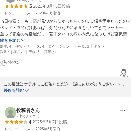
ます。

29
件のクチコミ
5
2023年8月16日
投稿
なお、ご紹介いただきました朝食につきまして、2026年4月1日よ
レジャー
一人
2023年8月
宿泊
り内容を変更し、パンや目玉焼き等の提供を終了いたしました。現
当日検索で、もし宿が見つからなかったらそのまま帰宅予定だったので
在は代替として、温かいスープをご提供しております。何卒ご理解
ベッド・風呂だけあれば十分だったのに朝食も付いてきてラッキー！

いただけますと幸いでございます。

至って普通のお部屋だし、若干タバコの匂いが気になったけど空気清浄
機があったから特に問題無し。

続きを読む
これからも皆様に快適にお過ごしいただけるよう努めてまいりま
|
|
|
|
|
お財布に優しいのも素敵。

部屋
:
4
接客・サービス
:
4
ロケーション
:
4
朝食
:
3
夕食
:
-
|
|
温泉・お風呂
:
-
設備
:
3
清潔さ
:
-
次の日はすこぶる体調良く帰宅できました。
セントラルホテル＜福島県＞
72
2026-05-26
この度は当ホテルにご宿泊いただき、誠にありがとうございます。

続きを読む
当日の急なご宿探しのなか、当ホテルをお選びいただき大変光栄に
存じます。朝食サービスや価格にご満足いただけただけでなく、翌
朝もすこぶる体調良くご帰宅できたとのこと、私どもも大変嬉しく
投稿者さん
安堵いたしました。

2
件のクチコミ
4
2025年6月7日
投稿
お部屋のタバコの臭いにつきまして、ご不快な思いをさせてしまい
レジャー
一人
2025年6月
宿泊