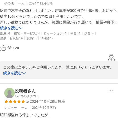
その他
一人
2024年12月
宿泊
駅前で忘年会の為利用しました。駐車場が500円で利用出来、お店から
徒歩10分くらいでしたので次回も利用したいです。

新しい建物ではありませんが、綺麗に掃除が行き届いて、部屋や廊下に
飾られた絵が素敵でした。

続きを読む
|
|
|
|
|
朝ごはんの白米美味しかったです。

部屋
:
4
接客・サービス
:
4
ロケーション
:
4
朝食
:
4
夕食
:
-
|
|
温泉・お風呂
:
4
設備
:
5
清潔さ
:
-
12月寒い日でしたが、電気敷き毛布が備えられていて最高でした。
120
この度は当ホテルをご利用いただき、誠にありがとうございます。

続きを読む
館内の清掃や絵画、朝食、そして電気敷き毛布に至るまで、細やか
な点にお気づきいただき大変嬉しく存じます。

投稿者さん
設備に新しさはございませんが、今後とも快適で清潔な空間づくり
178
件のクチコミ
5
2024年10月28日
投稿
に努めてまいります。

レジャー
一人
2024年10月
宿泊
昭和感溢れる佇まいでしたが、
