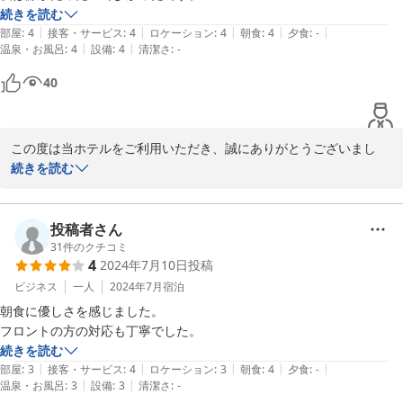
2026-05-26
続きを読む
|
|
|
|
|
部屋
:
4
接客・サービス
:
4
ロケーション
:
4
朝食
:
4
夕食
:
-
|
|
温泉・お風呂
:
4
設備
:
4
清潔さ
:
-
40
この度は当ホテルをご利用いただき、誠にありがとうございまし
た。

続きを読む
お祭りの日のご滞在でございましたが、喧騒から離れて夜は静かに
お休みいただけたとのこと、安心いたしました。当ホテルは駅周辺
投稿者さん
の賑やかさから少し離れた、落ち着いた環境が特徴となっておりま
31
件のクチコミ
4
2024年7月10日
投稿
す。

ビジネス
一人
2024年7月
宿泊
また近くにお越しの機会がございましたら、ぜひ当ホテルをご利用
朝食に優しさを感じました。

フロントの方の対応も丁寧でした。
続きを読む
セントラルホテル＜福島県＞
|
|
|
|
|
部屋
:
3
接客・サービス
:
4
ロケーション
:
3
朝食
:
4
夕食
:
-
2026-05-26
|
|
温泉・お風呂
:
3
設備
:
3
清潔さ
:
-