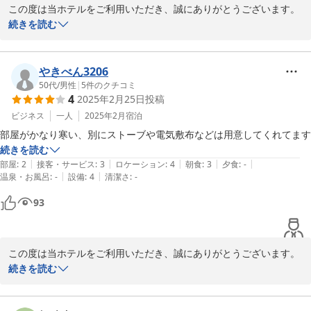
この度は当ホテルをご利用いただき、誠にありがとうございます。

続きを読む
当ホテルの無料朝食をお気に召していただけて、大変嬉しく励みに
なります。今後もお客様に喜んでいただけるサービスを提供できる
よう努めてまいります。

やきべん3206
50代
/
男性
|
5
件のクチコミ
4
2025年2月25日
投稿
ビジネス
一人
2025年2月
宿泊
セントラルホテル＜福島県＞
部屋がかなり寒い、別にストーブや電気敷布などは用意してくれてます
2026-05-25
続きを読む
|
|
|
|
|
部屋
:
2
接客・サービス
:
3
ロケーション
:
4
朝食
:
3
夕食
:
-
|
|
温泉・お風呂
:
-
設備
:
4
清潔さ
:
-
93
この度は当ホテルをご利用いただき、誠にありがとうございます。

続きを読む
客室の温度管理が行き届かず、ご不便をおかけいたしましたことを
深くお詫び申し上げます。そのような中、ストーブや電気敷布の対