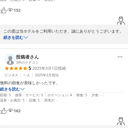
152
この度は当ホテルをご利用いただき、誠にありがとうございます。

続きを読む
お部屋や空気清浄機、そして朝食や駐車場に至るまで、ご滞在にご
満足いただけた様子が伺え、大変嬉しく思っております。雨の日で
も駐車場が近くて助かったとのこと、何よりでございました。

投稿者さん
3
件のクチコミ
5
2025年3月1日
投稿
「また郡山に来たときは利用したい」という温かいお言葉は、私ど
もにとって最大の励みとなります。次回郡山へお越しの際にも、ぜ
ビジネス
一人
2025年2月
宿泊
ひ当ホテルをお選びいただけますと幸いです。

無料の朝食が美味しかったです。
続きを読む
|
|
|
|
|
部屋
:
5
接客・サービス
:
5
ロケーション
:
4
朝食
:
5
夕食
:
-
|
|
温泉・お風呂
:
5
設備
:
5
清潔さ
:
-
セントラルホテル＜福島県＞
162
2026-05-25