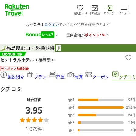
お気に入り
予約確認
ログイン
メニュー
福島県
郡山・磐梯熱海
セントラルホテル＜福島県＞
ふるさと納税対象
施設紹介
プラン
部屋
写真
クーポン
クチコミ
クチコミ
総合評価
5
96
件
3.95
4
212
件
3
84
件
2
14
件
1,079
件
1
7
件