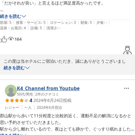
「だがそれが良い」と言えるほど満足度高かったです。

セントラルホテル＜福島県＞
2026-05-26
古さは感じますが清潔感ありますし、常時通電のコンセントも多数（4
続きを読む
|
|
|
|
|
箇所はあった）。

部屋
:
5
接客・サービス
:
5
ロケーション
:
3
朝食
:
5
夕食
:
-
|
|
温泉・お風呂
:
4
設備
:
5
清潔さ
:
-
机意外にも台が多かったのが役立ちます。

164
一階から部屋があるのも他では最近見ませんが、エレベーターを待つ必
要もなく、駐車場への裏口へ出られるので、荷物が多かった自分には便
利でした。

この度は当ホテルにご宿泊いただき、誠にありがとうございまし
た。

続きを読む
自分は読む時間ありませんでしたが、ロビーには往年のコミックが多数
置いてありました。
建物の古さを「だがそれが良い」と温かく受け止めていただき、大
変嬉しく励みになります。

K4_Channel from Youtube
50代
/
男性
|
2
件のクチコミ
4
2024年6月24日
投稿
古い建物ではございますが、気持ちよくお過ごしいただけるよう、
丁寧なお掃除を心がけ、コンセントの数を増やしたり、お荷物が置
レジャー
一人
2024年6月
宿泊
ける台をご用意したりと工夫をしております。1階のお部屋ならで
郡山駅から歩いて11分程度と比較的近く、運動不足の解消になるかと
はの便利さもお役に立てて何よりでございます。

思い予約させていただきました。

駅から少し離れているので、夜はとても静かで、ぐっすり眠れました。

ロビーのコミックコーナーも自慢のスペースですので、次回お越し