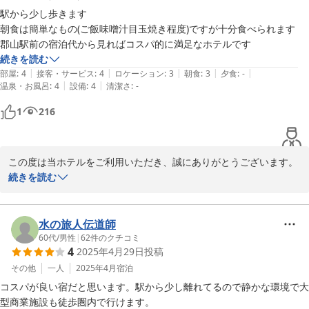
申し訳ございませんでした。今後はより快適にお過ごしいただける
駅から少し歩きます

よう、客室の消臭と清掃をさらに徹底してまいります。

朝食は簡単なもの(ご飯味噌汁目玉焼き程度)ですが十分食べられます

また近くにお越しの機会がございましたら、ぜひ当ホテルへお立ち
続きを読む
寄りくださいませ。お客様のまたのお越しを、スタッフ一同心より
|
|
|
|
|
部屋
:
4
接客・サービス
:
4
ロケーション
:
3
朝食
:
3
夕食
:
-
|
|
温泉・お風呂
:
4
設備
:
4
清潔さ
:
-
セントラルホテル＜福島県＞
1
216
2026-05-26
この度は当ホテルをご利用いただき、誠にありがとうございます。

続きを読む
コストパフォーマンスや朝食にご満足いただけたとのこと、大変嬉
しく存じます。

水の旅人伝道師
なお、朝食につきましては、物価高騰に伴い2026年4月1日よりサ
60代
/
男性
|
62
件のクチコミ
4
2025年4月29日
投稿
ービス内容を変更し、目玉焼きや味噌汁の提供を終了いたしまし
た。何卒ご理解いただけますと幸いです。

その他
一人
2025年4月
宿泊
コスパが良い宿だと思います。駅から少し離れてるので静かな環境で大
今後もサービスの向上に努めてまいりますので、お客様のまたのお
型商業施設も徒歩圏内で行けます。