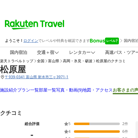
国内宿泊
交通＋宿
レンタカー
高速バス・ツア
楽天トラベルトップ
全国
富山県
高岡・氷見・砺波
松原屋
のクチコミ
松原屋
〒
939-0341 富山県 射水市三ヶ3971-1
施設紹介
プラン一覧
部屋一覧
写真・動画
(9)
地図・アクセス
お客さまの
クチコミ
総合評価
5
2
件
-
4
6
件