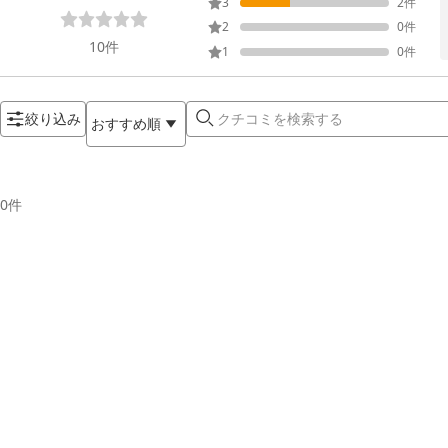
3
2
件
2
0
件
10
件
1
0
件
絞り込み
おすすめ順
0
件