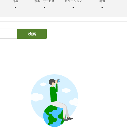
部屋
接客・サービス
ロケーション
朝食
-
-
-
-
検索