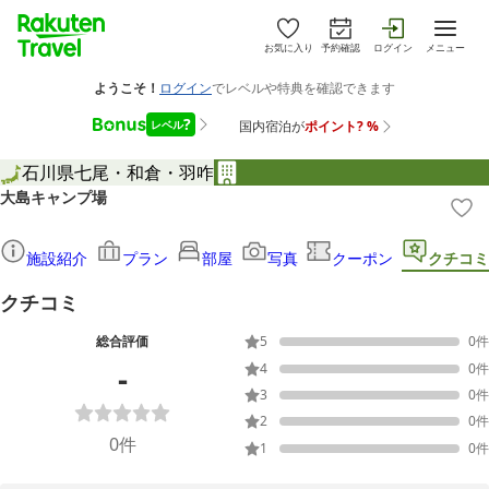
お気に入り
予約確認
ログイン
メニュー
石川県
七尾・和倉・羽咋
大島キャンプ場
施設紹介
プラン
部屋
写真
クーポン
クチコミ
クチコミ
総合評価
5
0
件
-
4
0
件
3
0
件
2
0
件
0
件
1
0
件