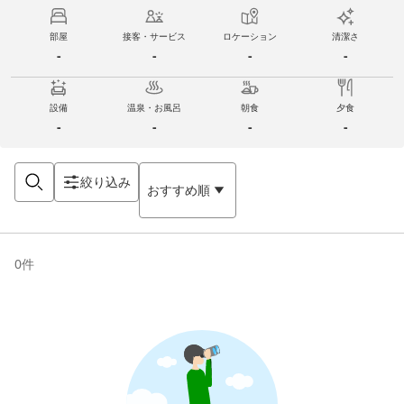
部屋
接客・サービス
ロケーション
清潔さ
-
-
-
-
設備
温泉・お風呂
朝食
夕食
-
-
-
-
絞り込み
おすすめ順
0
件