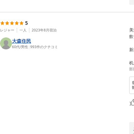
5
美
レジャー
一人
2023年8月
宿泊
飲
大森住民
60代
/
男性
|
993
件のクチコミ
新
机
部