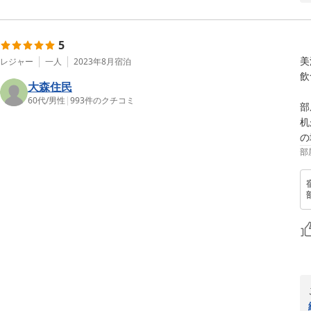
5
美
レジャー
一人
2023年8月
宿泊
飲
大森住民
60代
/
男性
|
993
件のクチコミ
部
机
の
部