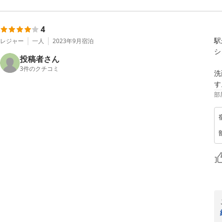
4
駅
レジャー
一人
2023年9月
宿泊
シ
投稿者さん
3
件のクチコミ
洗
す
部