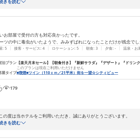
コンビニの件でアドバイスいただきありがとうございます。

続きを読む
チェーン展開の居酒屋以外に、お食事できるお店がございますのでフロ
快適にお過ごしいただけましたこと、嬉しく思います。

またぜひご利用いただけますよう努めてまいります。お待ちしております
シティホテル美濃加茂

いお部屋で受付の方も対応良かったです。

竹内
ーツの中に毒虫がいたようで、みみずばれになったことだけが残念でし
2024-05-22
|
|
|
|
|
屋
:
5
接客・サービス
:
4
ロケーション
:
5
朝食
:
3
夕食
:
-
温泉・お
宿泊プラン
【楽天月末セール】【朝食付き】『新鮮サラダ』『デザート』『ドリン
このプランは現在ご利用いただけません
部屋タイプ
■喫煙■ツイン（110ｃｍ／21平米）街を一望☆シティビュー
179
この度は当ホテルをご利用いただき、誠にありがとうございます。

お部屋やスタッフの対応にご満足いただけたとのこと、大変光栄でござい
続きを読む
しかしながら、この度頂戴いたしました件につきましては、

お客様に快適にお過ごしいただけなかったこと、真摯に受け止めておりま