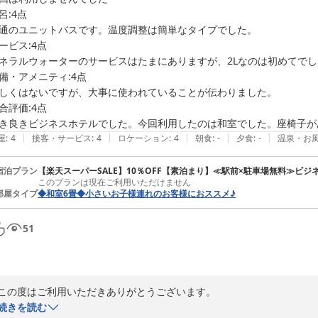
呂:4点

通のユニットバスです。温度調整は簡単なタイプでした。

ービス:4点

ネラルウォーターのサービスはたまにありますが、2Lなのは初めてでし
備・アメニティ:4点

しくはないですが、大事に使われていることが伝わりました。

合評価:4点

き良きビジネスホテルでした。今回利用したのは和室でした。座椅子が
|
|
|
|
|
屋
:
4
接客・サービス
:
4
ロケーション
:
4
朝食
:
-
夕食
:
-
温泉・お
宿泊プラン
【楽天スーパーSALE】10％OFF【素泊まり】≪駅前×駐車場無料≫ビジ
このプランは現在ご利用いただけません
部屋タイプ
◆和室6畳◆小さいお子様連れのお客様におススメ♪
51
この度はご利用いただきありがとうございます。

また、立地やサービス面を評価いただき感謝申し上げます。

続きを読む