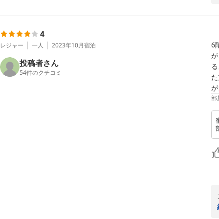
4
6
レジャー
一人
2023年10月
宿泊
が
投稿者さん
る
54
件のクチコミ
た
が
部