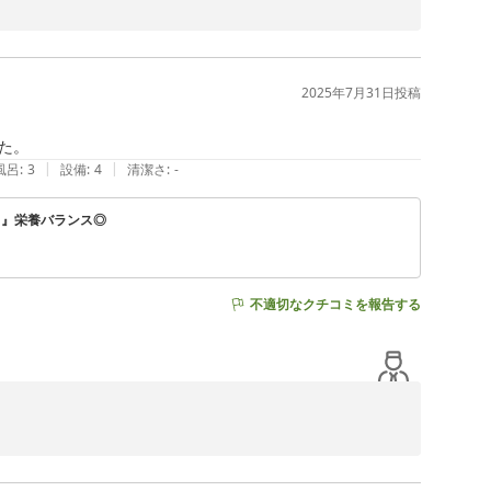
ントにてお尋ねくださいませ。

。

2025年7月31日
投稿
た。
|
|
風呂
:
3
設備
:
4
清潔さ
:
-
ク』栄養バランス◎
不適切なクチコミを報告する
ます。

す。
