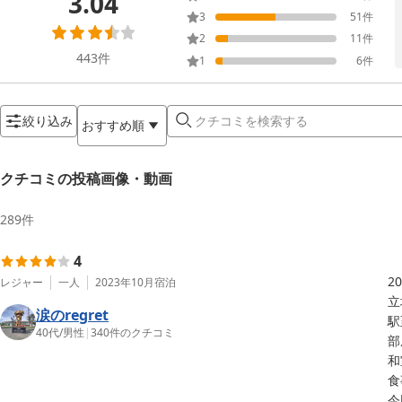
3.04
3
51
件
2
11
件
443
件
1
6
件
絞り込み
おすすめ順
クチコミの投稿画像・動画
289
件
4
2
レジャー
一人
2023年10月
宿泊
立
涙のregret
駅
40代
/
男性
|
340
件のクチコミ
部
和
食
今