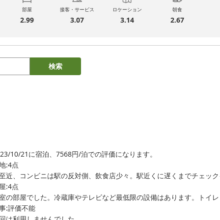
部屋
接客・サービス
ロケーション
朝食
2.99
3.07
3.14
2.67
検索
023/10/21に宿泊、7568円/泊での評価になります。

地:4点

至近、コンビニは駅の反対側、飲食店少々。駅近くに遅くまでチェック
屋:4点

室の部屋でした。冷蔵庫やテレビなど最低限の設備はあります。トイレ
事:評価不能

回は利用しませんでした
