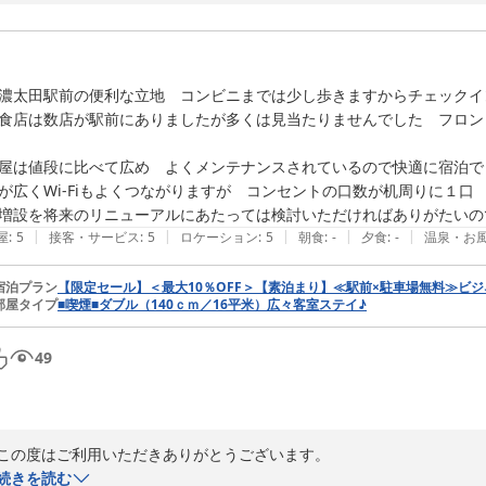
今回ご予約いただきましたのは、ベッド巾が140センチのスーペリア
ます。

美濃加茂近郊にお越しの際はぜひまたご利用いただければ幸いです。

シティホテル美濃加茂

濃太田駅前の便利な立地　コンビニまでは少し歩きますからチェックイ
食店は数店が駅前にありましたが多くは見当たりませんでした　フロン
2024-05-22
屋は値段に比べて広め　よくメンテナンスされているので快適に宿泊でき
が広くWi-Fiもよくつながりますが　コンセントの口数が机周りに１
増設を将来のリニューアルにあたっては検討いただければありがたいの
|
|
|
|
|
屋
:
5
接客・サービス
:
5
ロケーション
:
5
朝食
:
-
夕食
:
-
温泉・お
宿泊プラン
【限定セール】＜最大10％OFF＞【素泊まり】≪駅前×駐車場無料≫ビ
部屋タイプ
■喫煙■ダブル（140ｃｍ／16平米）広々客室ステイ♪
49
この度はご利用いただきありがとうございます。

フロントにて周辺地図のご用意がございますので近隣のお食事や観光など
続きを読む