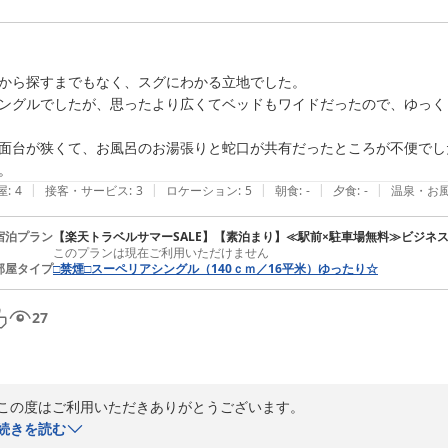
音に関してのご意見をいただきありがとうございます。気になることが
ぎりご対応させていただきます。

ご朝食はお1人様ずつお出しするお膳スタイルとなっております。

から探すまでもなく、スグにわかる立地でした。

御飯、お味噌汁はおかわり可能でございますのでご利用くださいませ。

ングルでしたが、思ったより広くてベッドもワイドだったので、ゆっく
またのご利用をお待ちしております。

シティホテル美濃加茂

面台が狭くて、お風呂のお湯張りと蛇口が共有だったところが不便でし
竹内
。
2024-05-22
|
|
|
|
|
屋
:
4
接客・サービス
:
3
ロケーション
:
5
朝食
:
-
夕食
:
-
温泉・お
宿泊プラン
【楽天トラベルサマーSALE】【素泊まり】≪駅前×駐車場無料≫ビジネ
このプランは現在ご利用いただけません
部屋タイプ
□禁煙□スーペリアシングル（140ｃｍ／16平米）ゆったり☆
27
この度はご利用いただきありがとうございます。

洗面とお風呂の設備面ではご不便をおかけいたしました。

続きを読む