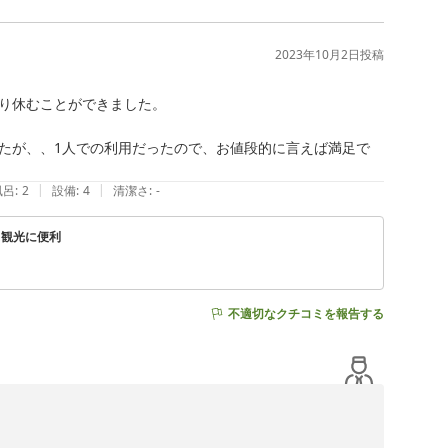
ございましたらフロントにご連絡くださいませ。できるか
2023年10月2日
投稿
り休むことができました。

たが、、1人での利用だったので、お値段的に言えば満足で
|
|
風呂
:
2
設備
:
4
清潔さ
:
-
ス観光に便利
不適切なクチコミを報告する