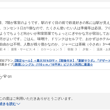
ご指摘いただきました座椅子でございますが、今回お泊りいただきまし
卓のみご用意させていただいております。

12畳の和室にはテーブルと座椅子がございます。

また、お風呂はユニットバスではなく、トイレと別の独立したものとな
階、7階が客室のようです。駅のすぐ目の前で鉄道好きの私には駅が見
またのご利用をお待ちしております。

、コンセント口が1個なので、たくさん使いたい人は準備等は必須。フ
シティホテル美濃加茂

ようでちょうど向かいが和室部屋でちょっとにぎやかな方が宿泊してお
竹内
方がよいです。ごはん、味噌汁、ドリンクはセルフで、おかずはホテル
2024-05-22
自由かは不明。人数が残り僅かなのか、ジャーには茶碗（小さめ）3〜
|
|
|
|
|
屋
:
4
接客・サービス
:
4
ロケーション
:
5
朝食
:
3
夕食
:
-
温泉・お
宿泊プラン
【限定セール】＜最大10％OFF＞【朝食付き】『新鮮サラダ』『デザー
部屋タイプ
□禁煙□シングル（110ｃｍ／16平米）ビジネス利用に最適☆
31
この度はご利用いただきありがとうございます。

当ホテルのシングル・ダブルルームは駅側となり、鉄道ファンの方や、
続きを読む
数に限りがございますが、フロントにて延長コードの貸し出しがござい