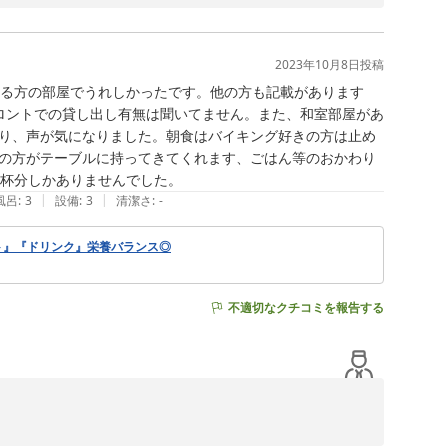
た6畳の和室は、スペース上、座椅子のご用意が難しく、座
2023年10月8日
投稿
りますので、ご参考いただければと思います。

える方の部屋でうれしかったです。他の方も記載があります
ロントでの貸し出し有無は聞いてません。また、和室部屋があ
り、声が気になりました。朝食はバイキング好きの方は止め
の方がテーブルに持ってきてくれます、ごはん等のおかわり
4杯分しかありませんでした。
|
|
風呂
:
3
設備
:
3
清潔さ
:
-
ト』『ドリンク』栄養バランス◎
不適切なクチコミを報告する
アニメの聖地巡礼の方にもご好評をいただいております。

ますので、ぜひお申し付けくださいませ。
