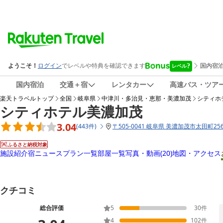
国内宿泊
交通＋宿
レンタカー
高速バス・ツア
楽天トラベルトップ
全国
岐阜県
中津川・多治見・恵那・美濃加茂
シティホ
シティホテル美濃加茂
3.04
(
443
件
)
〒
505-0041 岐阜県 美濃加茂市太田町256
ふるさと納税対象
施設紹介
宿ニュース
プラン一覧
部屋一覧
写真・動画
(20)
地図・アクセス
クチコミ
総合評価
5
30
件
4
102
件