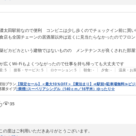
また、延長コードの貸し出しもございますのでお申し付けくださいませ。
将来的にリニューアルすることがあれば、ベッド周辺のコンセント口増
またのご利用をお待ちしております。

シティホテル美濃加茂

濃太田駅前なので便利　コンビニは少し歩くのでチェックイン前に買い
竹内
食店も全国チェーンの居酒屋以外は近くに見当たらなかったのでフロン
2024-05-22
築ピカピカという建物ではないものの　メンテナンスが良くされた部屋
が広くWi-Fiもよくつながったので仕事を持ち帰っても大丈夫です
|
|
|
|
|
屋
:
5
接客・サービス
:
5
ロケーション
:
5
朝食
:
-
夕食
:
-
温泉・お
宿泊プラン
【限定セール】＜最大10％OFF＞【素泊まり】≪駅前×駐車場無料≫ビ
部屋タイプ
□禁煙□スーペリアシングル（140ｃｍ／16平米）ゆったり☆
35
この度はご利用いただきありがとうございます。
