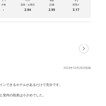
夕食
温泉・お風呂
設備
清潔さ
-
2.94
2.95
3.17
2023年10月28日
投稿
インできるホテルがあるだけで充分です。

と室内の段差は小さめでした。
