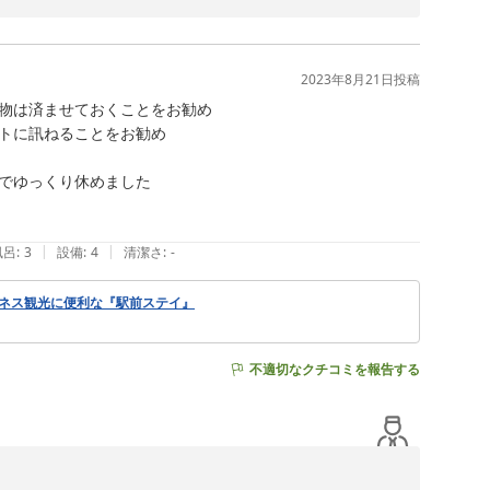


設は最優先で行う予定でございます。

2023年8月21日
投稿
物は済ませておくことをお勧め

トに訊ねることをお勧め

でゆっくり休めました

|
|
風呂
:
3
設備
:
4
清潔さ
:
-
ジネス観光に便利な『駅前ステイ』
不適切なクチコミを報告する