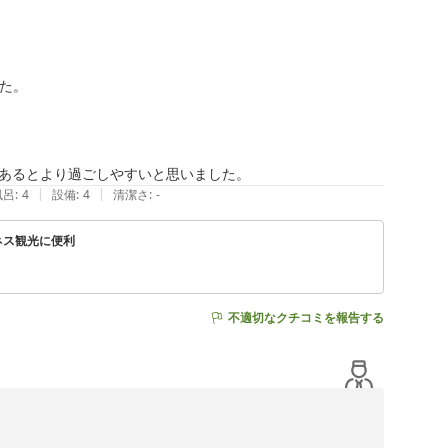
た。

あるとより過ごしやすいと思いました。
|
|
風呂
:
4
設備
:
4
清潔さ
:
-
ネス観光に便利
不適切なクチコミを報告する