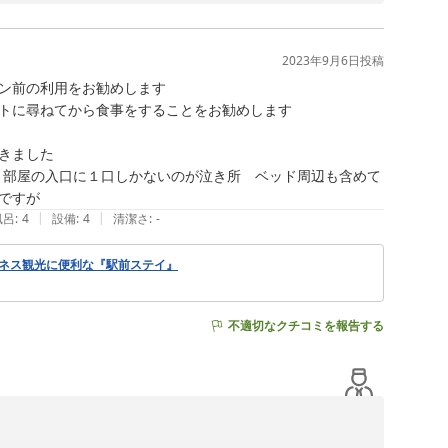
シングルでございます。ゆっくりお過ごしいただけ嬉しく思い
2023年9月6日
投稿
ン前の利用をお勧めします

トに尋ねてから食事をすることをお勧めします　

ました

口　部屋の入口に１口しかないのが泣き所　ベッド周辺も含めて
ですが
|
|
風呂
:
4
設備
:
4
清潔さ
:
-
ジネス観光に便利な『駅前ステイ』
不適切なクチコミを報告する
お尋ねくださいませ。
