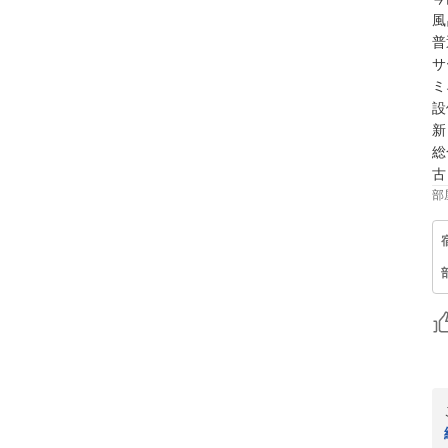
風
普
サ
ミ
設
新
総
古
部