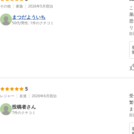
その他
家族
2026年5月
宿泊
こ
屋
まつだよういち
思
50代
/
男性
|
1
件のクチコミ
リ
部
5
受
レジャー
友達
2026年6月
宿泊
繁
投稿者さん
ま
7
件のクチコミ
部