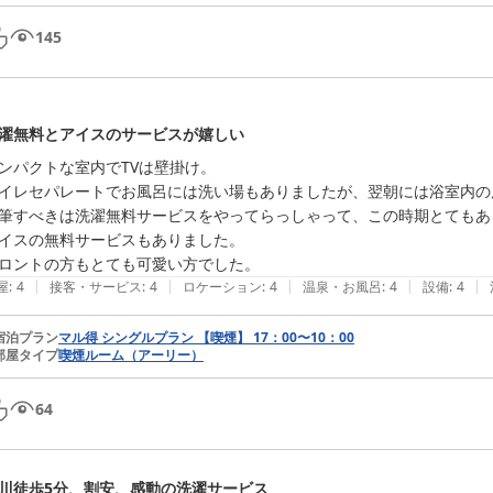
145
濯無料とアイスのサービスが嬉しい
ンパクトな室内でTVは壁掛け。

イレセパレートでお風呂には洗い場もありましたが、翌朝には浴室内の
筆すべきは洗濯無料サービスをやってらっしゃって、この時期とてもあ
イスの無料サービスもありました。

|
|
|
|
|
屋
:
4
接客・サービス
:
4
ロケーション
:
4
温泉・お風呂
:
4
設備
:
4
宿泊プラン
マル得 シングルプラン 【喫煙】 17：00〜10：00
部屋タイプ
喫煙ルーム（アーリー）
64
川徒歩5分、割安、感動の洗濯サービス