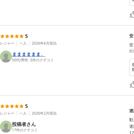
5
安
レジャー
一人
2026年6月
宿泊
安
部
まままままま、
50代
/
男性
|
3
件のクチコミ
5
迷
レジャー
一人
2026年2月
宿泊
歓
投稿者さん
迷
17
件のクチコミ
1