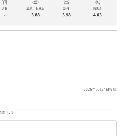
夕食
温泉・お風呂
設備
清潔さ
-
3.88
3.98
4.03
2026年5月24日
投稿
清潔さ
:
5