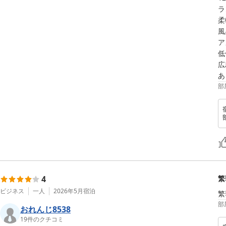
ラ
柔
風
ア
低
広
あ
部
4
繁
ビジネス
一人
2026年5月
宿泊
繁
部
おれんじ8538
19
件のクチコミ