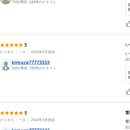
70代
/
男性
|
248
件のクチコミ
5
い
ビジネス
一人
2026年3月
宿泊
部
kimura77773333
50代
/
男性
|
183
件のクチコミ
5
繁
ビジネス
一人
2026年3月
宿泊
繁
部