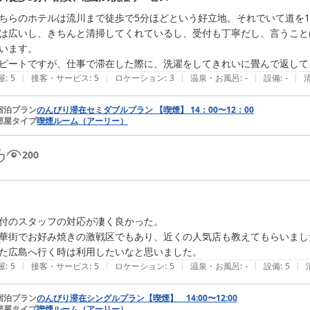
ちらのホテルは流川まで徒歩で5分ほどという好立地。それでいて道を
は広いし、きちんと清掃してくれているし、受付も丁寧だし、言うこと
います。

ピートですが、仕事で滞在した際に、洗濯をしてきれいに畳んで返して
|
|
|
|
|
屋
:
5
接客・サービス
:
5
ロケーション
:
3
温泉・お風呂
:
-
設備
:
-
宿泊プラン
のんびり滞在セミダブルプラン 【喫煙】 14：00〜12：00
部屋タイプ
喫煙ルーム（アーリー）
200
付のスタッフの対応が凄く良かった。

華街でお好み焼きの激戦区でもあり、近くの人気店も教えてもらいました
た広島へ行く時は利用したいなと思いました。
|
|
|
|
|
屋
:
5
接客・サービス
:
5
ロケーション
:
5
温泉・お風呂
:
-
設備
:
5
宿泊プラン
のんびり滞在シングルプラン【喫煙】 14:00〜12:00
部屋タイプ
喫煙ルーム（アーリー）