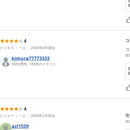
4
コ
ビジネス
一人
2026年4月
宿泊
コ
部
kimura77773333
50代
/
男性
|
183
件のクチコミ
4
寛
レジャー
一人
2026年2月
宿泊
部
azl1559