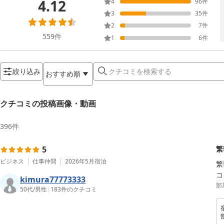
4.12
4
96
件
3
35
件
2
7
件
559
件
1
6
件
絞り込み
おすすめ順
クチコミの投稿画像・動画
396
件
5
繁
ビジネス
仕事仲間
2026年5月
宿泊
繁
コ
kimura77773333
部
50代
/
男性
|
183
件のクチコミ