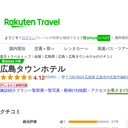
国内宿泊
交通＋宿
レンタカー
高速バス・ツア
楽天トラベルトップ
全国
広島県
広島
広島タウンホテル
のクチコミ
広島タウンホテル
4.12
(
559
件
)
〒
730-0024 広島県 広島市中区西平塚町6
ふるさと納税対象
施設紹介
プラン一覧
部屋一覧
写真・動画
(16)
地図・アクセス
お客さまの
クチコミ
総合評価
5
67
件