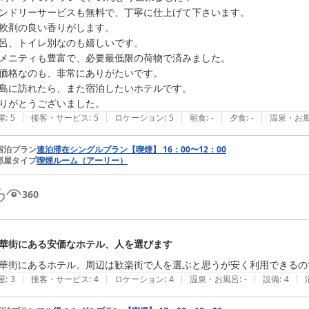
ンドリーサービスも無料で、丁寧に仕上げて下さいます。

軟剤の良い香りがします。　

呂、トイレ別なのも嬉しいです。

メニティも豊富で、必要最低限の荷物で済みました。

価格なのも、非常にありがたいです。

島に訪れたら、また宿泊したいホテルです。

りがとうございました。
|
|
|
|
|
屋
:
5
接客・サービス
:
5
ロケーション
:
5
朝食
:
-
夕食
:
-
温泉・お
宿泊プラン
連泊滞在シングルプラン【喫煙】 16：00〜12：00
部屋タイプ
喫煙ルーム（アーリー）
360
華街にある安価なホテル、人を選びます
華街にあるホテル。周辺は歓楽街で人を選ぶと思うが安く利用できるの
|
|
|
|
|
屋
:
3
接客・サービス
:
4
ロケーション
:
4
温泉・お風呂
:
-
設備
:
4