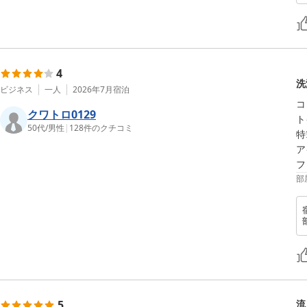
4
洗
ビジネス
一人
2026年7月
宿泊
コ
クワトロ0129
ト
50代
/
男性
|
128
件のクチコミ
特
ア
部
5
流