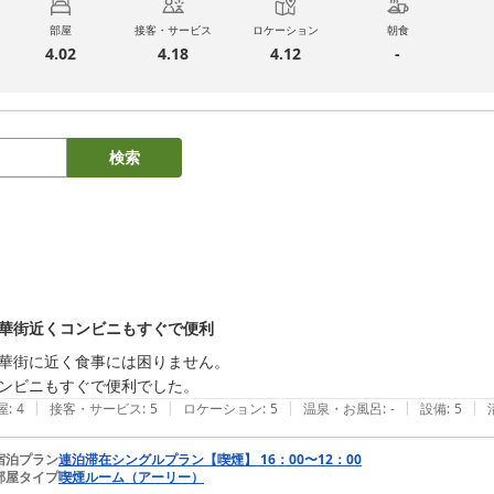
部屋
接客・サービス
ロケーション
朝食
4.02
4.18
4.12
-
検索
華街近くコンビニもすぐで便利
華街に近く食事には困りません。

ンビニもすぐで便利でした。
|
|
|
|
|
屋
:
4
接客・サービス
:
5
ロケーション
:
5
温泉・お風呂
:
-
設備
:
5
宿泊プラン
連泊滞在シングルプラン【喫煙】 16：00〜12：00
部屋タイプ
喫煙ルーム（アーリー）