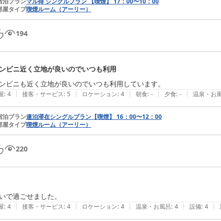
宿泊プラン
マル得 シングルプラン 【喫煙】 17：00〜10：00
部屋タイプ
喫煙ルーム（アーリー）
194
ンビニ近く立地が良いのでいつも利用
ンビニも近く立地が良いのでいつも利用しています。
|
|
|
|
|
屋
:
4
接客・サービス
:
5
ロケーション
:
4
朝食
:
-
夕食
:
-
温泉・お
宿泊プラン
連泊滞在シングルプラン【喫煙】 16：00〜12：00
部屋タイプ
喫煙ルーム（アーリー）
220
いで過ごせました。
|
|
|
|
|
屋
:
4
接客・サービス
:
4
ロケーション
:
4
温泉・お風呂
:
4
設備
:
4