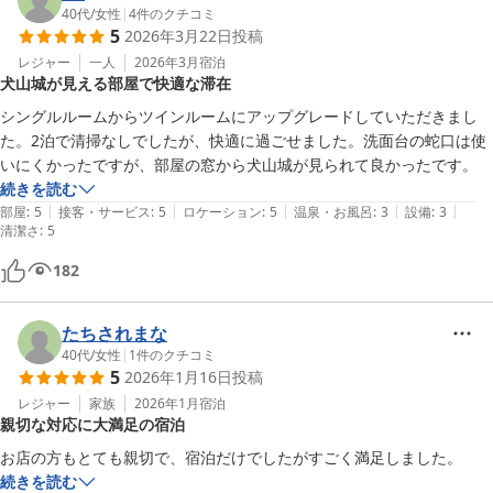
40代
/
女性
|
4
件のクチコミ
5
2026年3月22日
投稿
レジャー
一人
2026年3月
宿泊
犬山城が見える部屋で快適な滞在
シングルルームからツインルームにアップグレードしていただきまし
た。2泊で清掃なしでしたが、快適に過ごせました。洗面台の蛇口は使
いにくかったですが、部屋の窓から犬山城が見られて良かったです。
続きを読む
|
|
|
|
|
部屋
:
5
接客・サービス
:
5
ロケーション
:
5
温泉・お風呂
:
3
設備
:
3
清潔さ
:
5
182
たちされまな
40代
/
女性
|
1
件のクチコミ
5
2026年1月16日
投稿
レジャー
家族
2026年1月
宿泊
親切な対応に大満足の宿泊
続きを読む