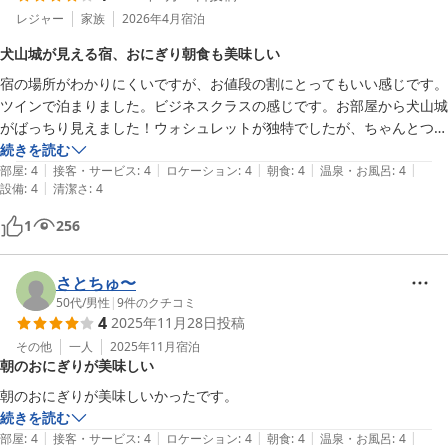
レジャー
家族
2026年4月
宿泊
犬山城が見える宿、おにぎり朝食も美味しい
宿の場所がわかりにくいですが、お値段の割にとってもいい感じです。
ツインで泊まりました。ビジネスクラスの感じです。お部屋から犬山城
がばっちり見えました！ウォシュレットが独特でしたが、ちゃんとつい
てます。朝のおにぎり朝食は、チェックイン時に伝えた時間にお部屋の
続きを読む
|
|
|
|
|
前に届きました。美味しかったです。

部屋
:
4
接客・サービス
:
4
ロケーション
:
4
朝食
:
4
温泉・お風呂
:
4
|
設備
:
4
清潔さ
:
4
犬山城に行くなら10分くらいで着きます。日曜日だったので、朝市も
やっていて楽しかったです。フロントはびっくりするくらい狭いです
1
256
が、優しい接客でした。
さとちゅ〜
50代
/
男性
|
9
件のクチコミ
4
2025年11月28日
投稿
その他
一人
2025年11月
宿泊
朝のおにぎりが美味しい
朝のおにぎりが美味しいかったです。
続きを読む
|
|
|
|
|
部屋
:
4
接客・サービス
:
4
ロケーション
:
4
朝食
:
4
温泉・お風呂
:
4