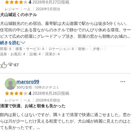
4
2026年6月27日
投稿
レジャー
一人
2026年5月
宿泊
犬山城近くのホテル
犬山城観光のため宿泊。最寄駅は犬山遊園で駅からは徒歩5分くらい。
住宅街の中にある昔ながらのホテルで静かでのんびり休める環境。サー
ビスで広めの部屋にグレードアップ頂き、部屋の窓から朝晩のお城の姿
を楽しみました。荷物の預かり可能なので観光時に助かります。犬山城
続きを読む
|
|
|
|
|
周辺まで徒歩で行け、木曽川遊歩道も近く。駅やホテル周辺には自販機
部屋
:
4
接客・サービス
:
4
ロケーション
:
4
朝食
:
-
夕食
:
-
|
|
温泉・お風呂
:
4
設備
:
4
清潔さ
:
4
のみでコンビニが見当たらないので、必要なものは事前に買ってから電
車に乗る方が良いです。
87
maroro99
30代
/
女性
|
10
件のクチコミ
4
2026年6月26日
投稿
レジャー
一人
2026年6月
宿泊
清潔で快適、お城と朝食も良かった
館内は新しくはないですが、隅々まで清潔で快適に過ごせました。窓か
らは川が少ーしだけ見える程度でしたが、犬山城が綺麗に見えたのはと
ても良かったです。
