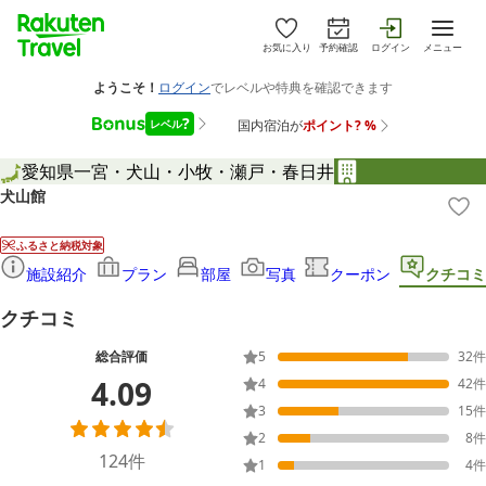
お気に入り
予約確認
ログイン
メニュー
愛知県
一宮・犬山・小牧・瀬戸・春日井
犬山館
ふるさと納税対象
施設紹介
プラン
部屋
写真
クーポン
クチコミ
クチコミ
総合評価
5
32
件
4.09
4
42
件
3
15
件
2
8
件
124
件
1
4
件