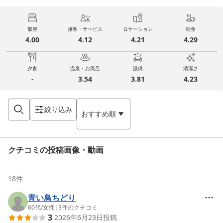
部屋
接客・サービス
ロケーション
朝食
4.00
4.12
4.21
4.29
夕食
温泉・お風呂
設備
清潔さ
-
3.54
3.81
4.23
絞り込み
おすすめ順
クチコミの投稿画像・動画
18
件
青い鳥ちどり
60代
/
女性
|
3
件のクチコミ
3
2026年6月23日
投稿