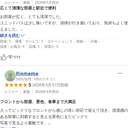
レジャー
家族
2026年5月
宿泊
広くて清潔な部屋と駅近で便利
お部屋が広く、とても清潔でした。

ユニットバスは少し狭いですが、清掃が行き届いており、気持ちよく使
えました。

お値段が安く、駅からも近いので、便利でした。
続きを読む
|
|
|
|
|
部屋
:
5
接客・サービス
:
5
ロケーション
:
5
朝食
:
-
夕食
:
-
|
|
温泉・お風呂
:
4
設備
:
5
清潔さ
:
5
111
Riomama
50代
/
女性
|
1
件のクチコミ
5
2026年3月31日
投稿
レジャー
家族
2026年3月
宿泊
フロントから部屋、景色、食事まで大満足
入ってビックリなフロントから感じの良い対応で迎えて頂き、清潔感の
ある部屋に到着すると見える景色にまたビックリ

写真で見るより素敵です。
