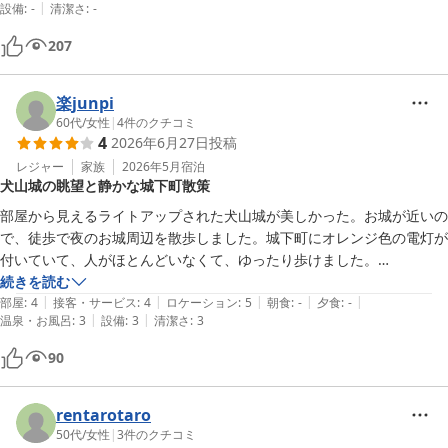
|
設備
:
-
清潔さ
:
-
207
楽junpi
60代
/
女性
|
4
件のクチコミ
4
2026年6月27日
投稿
レジャー
家族
2026年5月
宿泊
犬山城の眺望と静かな城下町散策
部屋から見えるライトアップされた犬山城が美しかった。お城が近いの
で、徒歩で夜のお城周辺を散歩しました。城下町にオレンジ色の電灯が
付いていて、人がほとんどいなくて、ゆったり歩けました。

部屋は昔ながらのツインでしたが、素泊まりで格安だったので、満足で
続きを読む
|
|
|
|
|
す。
部屋
:
4
接客・サービス
:
4
ロケーション
:
5
朝食
:
-
夕食
:
-
|
|
温泉・お風呂
:
3
設備
:
3
清潔さ
:
3
90
rentarotaro
50代
/
女性
|
3
件のクチコミ