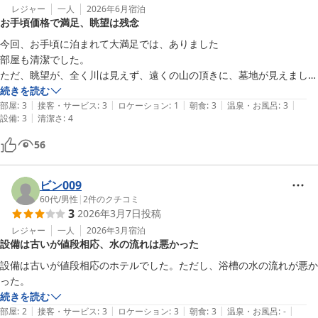
レジャー
一人
2026年6月
宿泊
お手頃価格で満足、眺望は残念
今回、お手頃に泊まれて大満足では、ありました

部屋も清潔でした。

ただ、眺望が、全く川は見えず、遠くの山の頂きに、墓地が見えまし
た。

続きを読む
|
|
|
|
|
犬山城は、見えないのは、承知でしたが、川は見える部屋だと思ったの
部屋
:
3
接客・サービス
:
3
ロケーション
:
1
朝食
:
3
温泉・お風呂
:
3
|
設備
:
3
清潔さ
:
4
で少しがっかりです。

初めから眺望は川と表記なければその分期待しないので良いかと思いま
56
した。
ビン009
60代
/
男性
|
2
件のクチコミ
3
2026年3月7日
投稿
レジャー
一人
2026年3月
宿泊
設備は古いが値段相応、水の流れは悪かった
設備は古いが値段相応のホテルでした。ただし、浴槽の水の流れが悪か
った。
続きを読む
|
|
|
|
|
部屋
:
2
接客・サービス
:
3
ロケーション
:
3
朝食
:
3
温泉・お風呂
:
-