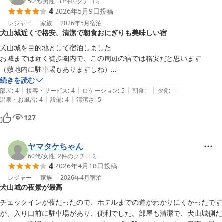
50代
/
男性
|
33
件のクチコミ
4
2026年5月9日
投稿
レジャー
家族
2026年5月
宿泊
犬山城近くで格安、清潔で朝食おにぎりも美味しい宿
犬山城を目的地として宿泊しました

お城までは近く徒歩圏内で、この周辺の宿では格安だと思います

（敷地内に駐車場もありますしね）

設備は古いですが清潔にされていて気持ちよく過ごせましたし、有料で
続きを読む
|
|
|
|
|
すが朝食のおにぎりも美味しかったです

部屋
:
4
接客・サービス
:
4
ロケーション
:
5
朝食
:
-
夕食
:
-
|
|
温泉・お風呂
:
4
設備
:
4
清潔さ
:
5
近所にスーパーやコンビニが無いので先に買い物してから訪問される方
127
が良いと思います
ヤマタケちゃん
60代
/
女性
|
2
件のクチコミ
4
2026年4月18日
投稿
レジャー
家族
2026年4月
宿泊
犬山城の夜景が最高
チェックインが夜だったので、ホテルまでの道がわかりにくかったです
が、入り口前に駐車場があり、便利でした。部屋も清潔で、犬山城側だ