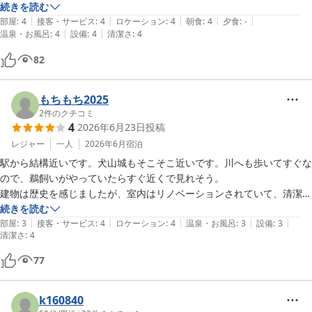
朝食のおにぎりとインスタントのお味噌汁は美味しく、コンビニで買う
続きを読む
|
|
|
|
|
よりも断然お得だなと思いました！
部屋
:
4
接客・サービス
:
4
ロケーション
:
4
朝食
:
4
夕食
:
-
|
|
温泉・お風呂
:
4
設備
:
4
清潔さ
:
4
82
もちもち2025
2
件のクチコミ
4
2026年6月23日
投稿
レジャー
一人
2026年6月
宿泊
駅から結構近いです。犬山城もそこそこ近いです。川へも歩いてすぐな
ので、鵜飼いがやっていたらすぐ近くで見れそう。

建物は歴史を感じましたが、室内はリノベーションされていて、清潔感
がありました。

続きを読む
|
|
|
|
|
ただ、エアコンや冷蔵庫の音に敏感な人には大変かも。周りが静かだか
部屋
:
3
接客・サービス
:
4
ロケーション
:
4
温泉・お風呂
:
3
設備
:
3
清潔さ
:
4
らか、結構音が大きかった気がします。

お値打ちに泊めていただいて、有り難く思っています。フロントで幾つ
77
かの質問についても丁寧な回答をいただきました。
k160840