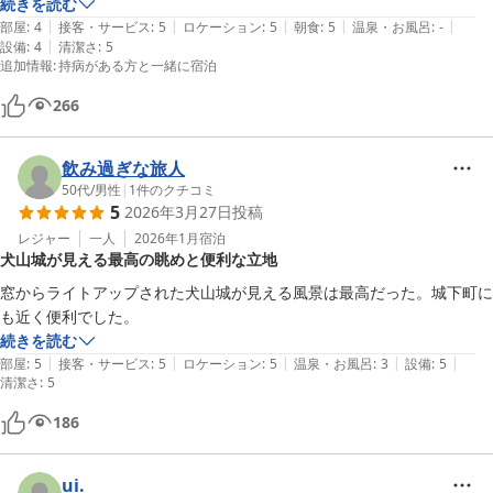
城下町迄の散歩も丁度よい距離で１５分かからず到着。

続きを読む
|
|
|
|
|
朝食のオニギリは大きめ、米が美味しくて普段は２個も食べれない娘が
部屋
:
4
接客・サービス
:
5
ロケーション
:
5
朝食
:
5
温泉・お風呂
:
-
|
設備
:
4
清潔さ
:
5
完食。

追加情報
:
持病がある方と一緒に宿泊
匂いなし、ハウスダストを感じない清潔な部屋でしたがアレルギー体質
なので

266
空気清浄機、消毒＆消臭スプレー系があれば全て星５つです。

※チェックアウト時にお伝えし忘れてしまったのでコメにて失礼致しま
飲み過ぎな旅人
す。

50代
/
男性
|
1
件のクチコミ
ドライヤーが時々止まる様子でしたので、コンセントの接続かドライヤ
5
2026年3月27日
投稿
ーの確認をしてみて下さい。

レジャー
一人
2026年1月
宿泊
犬山館さんのお陰で、とても楽しい旅になりました、ありがとうござい
犬山城が見える最高の眺めと便利な立地
ました。

窓からライトアップされた犬山城が見える風景は最高だった。城下町に
また利用させて頂きます。
も近く便利でした。
続きを読む
|
|
|
|
|
部屋
:
5
接客・サービス
:
5
ロケーション
:
5
温泉・お風呂
:
3
設備
:
5
清潔さ
:
5
186
ui.