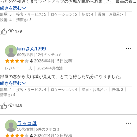
ったので夜遅くまでライトアップのお城が眺められました、最高の景色
です。クセありの洗面の蛇口は、他の方の口コミで学習済みだったの
続きを読む
|
|
|
|
|
で、思ったほど不便ではありませんでした。朝食のおにぎり2個で、お
部屋
:
5
接客・サービス
:
5
ロケーション
:
5
朝食
:
4
温泉・お風呂
:
-
|
設備
:
4
清潔さ
:
5
腹いっぱいになりました。雨が振りそうだったので、犬山城近くの駐車
場に停めましたが、ホテルの駐車場に置いて出かけてもよいとの案内も
179
してもらいました。
kinさん1799
60代
/
男性
|
12
件のクチコミ
4
2026年4月15日
投稿
レジャー
一人
2026年4月
宿泊
部屋の窓から犬山城が見えて、とても得した気分になりました。
続きを読む
|
|
|
|
|
部屋
:
4
接客・サービス
:
4
ロケーション
:
4
温泉・お風呂
:
-
設備
:
2
清潔さ
:
4
148
ラッコ母
50代
/
女性
|
6
件のクチコミ
4
2026年4月13日
投稿