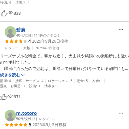
|
設備
:
4
清潔さ
:
4
338
碧鹿
40代
/
女性
|
114
件のクチコミ
4
2025年9月26日
投稿
レジャー
家族
2025年9月
宿泊
リーズナブルな料金で、駅から近く、犬山城や鵜飼いの乗船所にも近い
ので便利でした。

土曜日に泊ったので翌朝は、川沿いで日曜日だけやっている朝市にもす
ぐに行けて良かったです。

続きを読む
|
|
|
|
|
朝食の手作りおにぎりも美味しかった。

部屋
:
4
接客・サービス
:
4
ロケーション
:
5
朝食
:
5
夕食
:
-
|
|
温泉・お風呂
:
3
設備
:
3
清潔さ
:
-
難点は、設備が古いので使いづらい所。

ユニットバスが、長い蛇口を動かして洗面台とバスタブで共通で使うタ
371
イプなのだが…。蛇口の長さに対して洗面台が小さすぎて、使うと床が
ビショビショになります。

ユニットバスの床なので排水があるから濡れても大丈夫ではあるけど、
m.totoro
蛇口が邪魔になって使いづらかった。
50代
/
女性
|
1
件のクチコミ
5
2026年5月5日
投稿