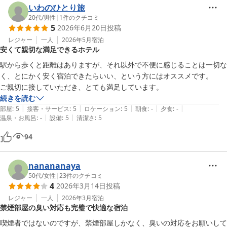
いわのひとり旅
20代
/
男性
|
1
件のクチコミ
5
2026年6月20日
投稿
レジャー
一人
2026年5月
宿泊
安くて親切な満足できるホテル
駅から歩くと距離はありますが、それ以外で不便に感じることは一切な
く、とにかく安く宿泊できたらいい、という方にはオススメです。

続きを読む
|
|
|
|
|
部屋
:
5
接客・サービス
:
5
ロケーション
:
5
朝食
:
-
夕食
:
-
|
|
温泉・お風呂
:
-
設備
:
5
清潔さ
:
5
94
nanananaya
50代
/
女性
|
23
件のクチコミ
4
2026年3月14日
投稿
レジャー
一人
2026年3月
宿泊
禁煙部屋の臭い対応も完璧で快適な宿泊
喫煙者ではないのですが、禁煙部屋しかなく、臭いの対応をお願いして