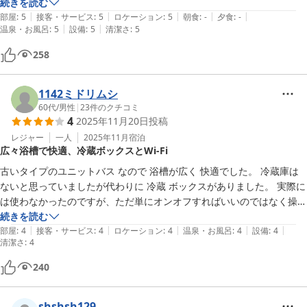
続きを読む
|
|
|
|
|
部屋
:
5
接客・サービス
:
5
ロケーション
:
5
朝食
:
-
夕食
:
-
|
|
温泉・お風呂
:
5
設備
:
5
清潔さ
:
5
258
1142ミドリムシ
60代
/
男性
|
23
件のクチコミ
4
2025年11月20日
投稿
レジャー
一人
2025年11月
宿泊
広々浴槽で快適、冷蔵ボックスとWi-Fi
古いタイプのユニットバス なので 浴槽が広く 快適でした。 冷蔵庫は
ないと思っていましたが代わりに 冷蔵 ボックスがありました。 実際に
は使わなかったのですが、ただ単にオンオフすればいいのではなく操作
が必要みたいです。

続きを読む
|
|
|
|
|
wi-fi は フロントで借りるのですが、かつての LAN ケーブルのコンセ
部屋
:
4
接客・サービス
:
4
ロケーション
:
4
温泉・お風呂
:
4
設備
:
4
清潔さ
:
4
ントに差し込むという タイプで ちょっと戸惑いました。
240
shshsh129