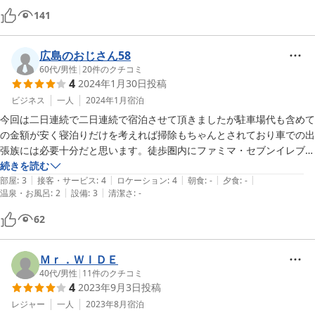
た。

141
氷も頂け、連泊でごみは回収してくれました。

本当に安く宿泊させて頂いて満足です。

近くに日帰り温泉もあるし、寝るだけならお勧めです。
広島のおじさん58
60代
/
男性
|
20
件のクチコミ
4
2024年1月30日
投稿
ビジネス
一人
2024年1月
宿泊
今回は二日連続で二日連続で宿泊させて頂きましたが駐車場代も含めて
の金額が安く寝泊りだけを考えれば掃除もちゃんとされており車での出
張族には必要十分だと思います。徒歩圏内にファミマ・セブンイレブ
ン・ほっともっとがあり食事にも困りません。また福山出張の時はファ
続きを読む
|
|
|
|
|
ーストチョイスになります。
部屋
:
3
接客・サービス
:
4
ロケーション
:
4
朝食
:
-
夕食
:
-
|
|
温泉・お風呂
:
2
設備
:
3
清潔さ
:
-
62
Ｍｒ．ＷＩＤＥ
40代
/
男性
|
11
件のクチコミ
4
2023年9月3日
投稿
レジャー
一人
2023年8月
宿泊