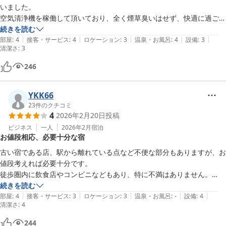
いました。

空気清浄機を稼働して頂いており、全く煙草臭いはせず、快適に過ごせ
ました。

続きを読む
|
|
|
|
|
布団も枕もふかふかでした。

部屋
:
4
接客・サービス
:
4
ロケーション
:
3
温泉・お風呂
:
4
設備
:
3
清潔さ
:
3
建物がかなり古く、エレベーターがなかったのもあり、破格な宿泊料金
246
YKK66
23
件のクチコミ
4
2026年2月20日
投稿
ビジネス
一人
2026年2月
宿泊
お値段相応、必要十分な宿
古い宿である店、駅から離れている点など不便な部分もありますが、お
値段考えれば必要十分です。

徒歩圏内に飲食店やコンビニなどもあり、特に不満はありません。

冷蔵庫代わりに置かれていた電子クーラーボックス的なものは初見で物
続きを読む
|
|
|
|
|
珍しかったですが、ちょうど氷を持ち込んでいたので-18℃等の設定も
部屋
:
4
接客・サービス
:
3
ロケーション
:
3
温泉・お風呂
:
-
設備
:
4
清潔さ
:
4
でき助かりました。
244