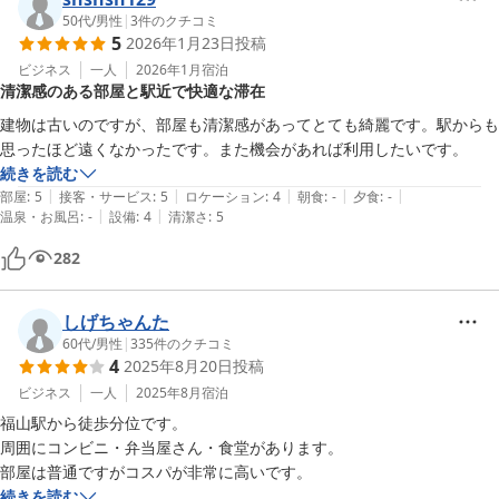
50代
/
男性
|
3
件のクチコミ
5
2026年1月23日
投稿
ビジネス
一人
2026年1月
宿泊
清潔感のある部屋と駅近で快適な滞在
建物は古いのですが、部屋も清潔感があってとても綺麗です。駅からも
思ったほど遠くなかったです。また機会があれば利用したいです。
続きを読む
|
|
|
|
|
部屋
:
5
接客・サービス
:
5
ロケーション
:
4
朝食
:
-
夕食
:
-
|
|
温泉・お風呂
:
-
設備
:
4
清潔さ
:
5
282
しげちゃんた
60代
/
男性
|
335
件のクチコミ
4
2025年8月20日
投稿
ビジネス
一人
2025年8月
宿泊
福山駅から徒歩分位です。

周囲にコンビニ・弁当屋さん・食堂があります。

部屋は普通ですがコスパが非常に高いです。
続きを読む