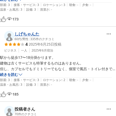
|
|
|
|
|
部屋
:
3
接客・サービス
:
3
ロケーション
:
3
朝食
:
-
夕食
:
-
|
|
温泉・お風呂
:
3
設備
:
3
清潔さ
:
-
173
しげちゃんた
60代
/
男性
|
335
件のクチコミ
4
2025年6月25日
投稿
ビジネス
一人
2025年6月
宿泊
駅から徒歩17〜18分掛かります。

建物は古くサービスも特筆するものはありません。

但し、カプセルでもドミトリーでもなく、個室で風呂・トイレ付きです
のでコスパは高いと思います。

続きを読む
|
|
|
|
|
コンビニや食事出来るところも近くにあります。
部屋
:
3
接客・サービス
:
3
ロケーション
:
2
朝食
:
-
夕食
:
-
|
|
温泉・お風呂
:
3
設備
:
3
清潔さ
:
-
185
投稿者さん
70
件のクチコミ