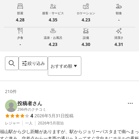
部屋
接客・サービス
ロケーション
朝食
4.28
4.35
4.23
-
夕食
温泉・お風呂
設備
清潔さ
-
4.23
4.30
4.31
絞り込み
おすすめ順
210
件
投稿者さん
296
件のクチコミ
4
2026年5月31日
投稿
レジャー
一人
2026年5月
宿泊
福山駅から少し距離がありますが、駅からジョリーパスタまで南へまっ
すぐ進み、交差点から一本西の通りへ入ってすぐ北向きにホテルの看板