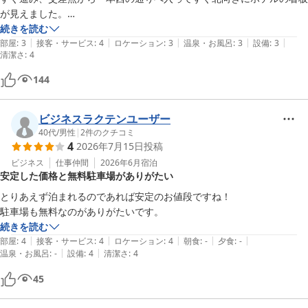
が見えました。

チェックインの際にはフロントの方から丁寧に門限等の各種案内を受
続きを読む
|
|
|
|
|
け、事前のリクエストにも可能な形での対応をしていただきました。

部屋
:
3
接客・サービス
:
4
ロケーション
:
3
温泉・お風呂
:
3
設備
:
3
清潔さ
:
4
宿泊費用高騰の折に土曜日でも良心的な料金で利用できて助かりまし
た。

144
お世話になりました。
ビジネスラクテンユーザー
40代
/
男性
|
2
件のクチコミ
4
2026年7月15日
投稿
ビジネス
仕事仲間
2026年6月
宿泊
安定した価格と無料駐車場がありがたい
とりあえず泊まれるのであれば安定のお値段ですね！

駐車場も無料なのがありがたいです。
続きを読む
|
|
|
|
|
部屋
:
4
接客・サービス
:
4
ロケーション
:
4
朝食
:
-
夕食
:
-
|
|
温泉・お風呂
:
-
設備
:
4
清潔さ
:
4
45