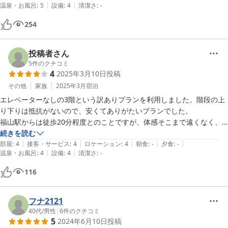
|
|
温泉・お風呂
:
5
設備
:
4
清潔さ
:
-
もっと昔から宿泊しとけば良かったと

後悔します。今後の福山での常宿にさせて頂きます。惜しむらくは冷蔵
254
庫がクーラーボックスみたいなので、大きなペットボトル類は入りませ
んし、500mlのでも寝かせないと入りません。
投稿者さん
5
件のクチコミ
4
2025年3月10日
投稿
その他
家族
2025年3月
宿泊
エレベーターなしの3階という訳ありプランを利用しました。階段の上
り下りは抵抗がないので、安くてありがたいプランでした。

福山駅からは徒歩20分程度とのことですが、体感そこまで遠くなく、
食後の腹ごなしに歩くのにちょうどよかったです。

続きを読む
|
|
|
|
|
Wi-Fiルーター貸し出しがありネット環境も快適でした。

部屋
:
4
接客・サービス
:
4
ロケーション
:
4
朝食
:
-
夕食
:
-
|
|
温泉・お風呂
:
4
設備
:
4
清潔さ
:
-
ただ、建物の玄関を一歩入るとすでにタバコ臭が。客室内は空気清浄機
116
をつけてもタバコの臭いが消えません。タバコ臭OKの方ならコスパの
いいホテルです！
フナ2121
40代
/
男性
|
6
件のクチコミ
5
2024年6月10日
投稿