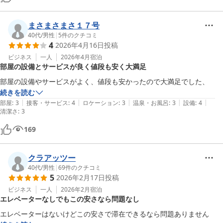
まさまさまさ１７号
40代
/
男性
|
5
件のクチコミ
4
2026年4月16日
投稿
ビジネス
一人
2026年4月
宿泊
部屋の設備とサービスが良く値段も安く大満足
部屋の設備やサービスがよく、値段も安かったので大満足でした、
続きを読む
|
|
|
|
|
部屋
:
3
接客・サービス
:
4
ロケーション
:
3
温泉・お風呂
:
3
設備
:
4
清潔さ
:
3
169
クラアッツー
40代
/
男性
|
69
件のクチコミ
5
2026年2月17日
投稿
ビジネス
一人
2026年2月
宿泊
エレベーターなしでもこの安さなら問題なし
エレベーターはないけどこの安さで滞在できるなら問題ありません