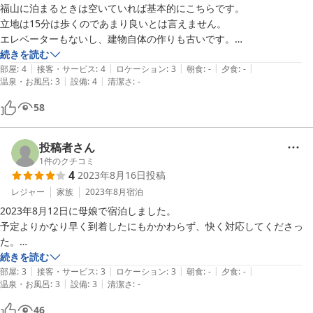
福山に泊まるときは空いていれば基本的にこちらです。

立地は15分は歩くのであまり良いとは言えません。

エレベーターもないし、建物自体の作りも古いです。

でも清掃は何度泊まってもしっかりされています。

続きを読む
|
|
|
|
|
アメニティも必要なものはきちんと揃っています。

部屋
:
4
接客・サービス
:
4
ロケーション
:
3
朝食
:
-
夕食
:
-
|
|
温泉・お風呂
:
3
設備
:
4
清潔さ
:
-
また設備もクーラーボックスが電気式のものになっていたり、

ユニットバスの換気扇やエアコンも新調されていたり。

58
もちろん宿泊費が安いからこそ利用しているのは事実ですが、

安くても館内や室内の清掃状態が悪ければ再訪はしません。

オーナーさんのホスピタリティが感じ取れる良いホテルだと思います。
投稿者さん
1
件のクチコミ
4
2023年8月16日
投稿
レジャー
家族
2023年8月
宿泊
2023年8月12日に母娘で宿泊しました。

予定よりかなり早く到着したにもかかわらず、快く対応してくださっ
た。

体を洗うボディタオル？を持参していたので困らなかった。

続きを読む
|
|
|
|
|
宿泊だけでいいのならお安く泊まれてよいと思う。
部屋
:
3
接客・サービス
:
3
ロケーション
:
3
朝食
:
-
夕食
:
-
|
|
温泉・お風呂
:
3
設備
:
3
清潔さ
:
-
46