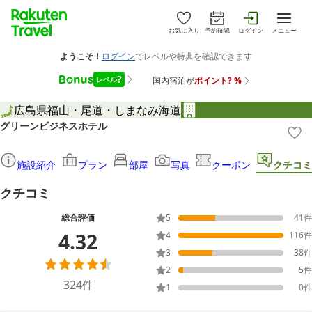
お気に入り
予約確認
ログイン
メニュー
広島県
福山・尾道・しまなみ海道
グリーンビジネスホテル
施設紹介
プラン
部屋
写真
クーポン
クチコミ
クチコミ
総合評価
5
41
件
4.32
4
116
件
3
38
件
2
5
件
324
件
1
0
件