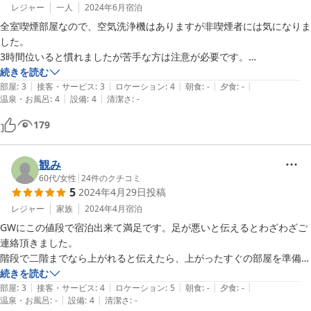
レジャー
一人
2024年6月
宿泊
全室喫煙部屋なので、空気洗浄機はありますが非喫煙者には気になりま
した。

3時間位いると慣れましたが苦手な方は注意が必要です。

wifiやドライヤーが必要な方はフロントに申し出る必要があります。

続きを読む
|
|
|
|
|
ただ、どちらもほとんどの方が必要だと思うのでそれなりの対応が最初
部屋
:
3
接客・サービス
:
3
ロケーション
:
4
朝食
:
-
夕食
:
-
|
|
温泉・お風呂
:
4
設備
:
4
清潔さ
:
-
からあると助かると思いました。

枕はかなり高めなので高さ等選べると助かります。ただ価格的に安くフ
179
ロントの方の対応も親切でしたので利用させてもらってよかったと思っ
ております。
観み
60代
/
女性
|
24
件のクチコミ
5
2024年4月29日
投稿
レジャー
家族
2024年4月
宿泊
GWにこの値段で宿泊出来て満足です。足が悪いと伝えるとわざわざご
連絡頂きました。

階段で二階までなら上がれると伝えたら、上がったすぐの部屋を準備し
てくれました。

続きを読む
|
|
|
|
|
ベッドが合わなかったらなかなか寝つけないんですが、

部屋
:
3
接客・サービス
:
4
ロケーション
:
5
朝食
:
-
夕食
:
-
|
|
温泉・お風呂
:
-
設備
:
4
清潔さ
:
-
ベッドが良かったのか、年老いた母と早くから安眠する事ができまし