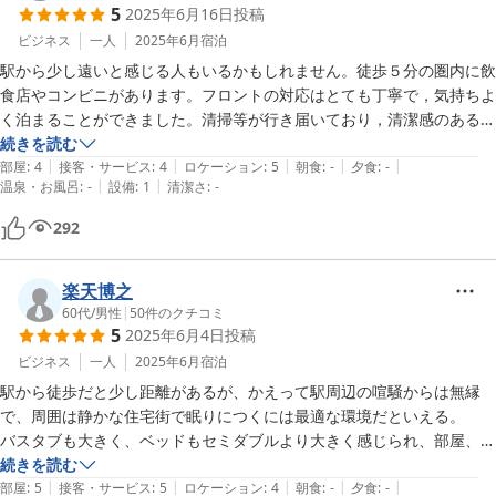
5
2025年6月16日
投稿
ビジネス
一人
2025年6月
宿泊
駅から少し遠いと感じる人もいるかもしれません。徒歩５分の圏内に飲
食店やコンビニがあります。フロントの対応はとても丁寧で，気持ちよ
く泊まることができました。清掃等が行き届いており，清潔感のあるホ
テルです。お湯，氷，コップのサービスがあり，電子レンジも使えま
続きを読む
|
|
|
|
|
す。

部屋
:
4
接客・サービス
:
4
ロケーション
:
5
朝食
:
-
夕食
:
-
|
|
温泉・お風呂
:
-
設備
:
1
清潔さ
:
-
煙草が苦手な方は禁煙室をお勧めします。エレベータがないことと予約
時に駐車場の有無が選べることに注意したいところです。個人的には，
292
満足しました。機会があればまた宿泊したいです。
楽天博之
60代
/
男性
|
50
件のクチコミ
5
2025年6月4日
投稿
ビジネス
一人
2025年6月
宿泊
駅から徒歩だと少し距離があるが、かえって駅周辺の喧騒からは無縁
で、周囲は静かな住宅街で眠りにつくには最適な環境だといえる。

バスタブも大きく、ベッドもセミダブルより大きく感じられ、部屋、風
呂掃除も完璧で5000円以上するホテルと何ら変わりは無い。コスパ以
続きを読む
|
|
|
|
|
上の価値あり。今のご時世に安価で宿泊出来る事に感謝します。

部屋
:
5
接客・サービス
:
5
ロケーション
:
4
朝食
:
-
夕食
:
-