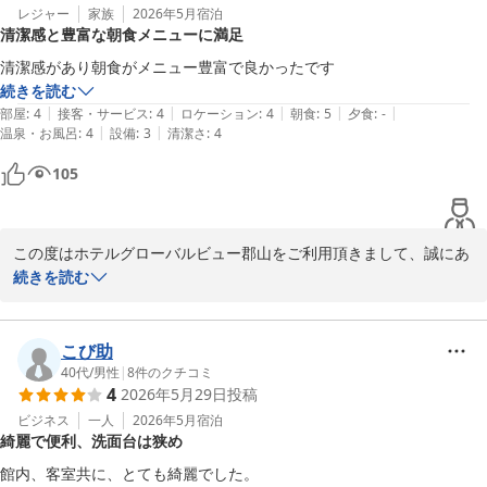
手作り感を大切にしたメニューをご用意しておりますので、ぜひお
レジャー
家族
2026年5月
宿泊
清潔感と豊富な朝食メニューに満足
楽しみ頂けましたら幸いです。　

今後も快適にお過ごし頂けるホテルづくりに努めてまいります。

清潔感があり朝食がメニュー豊富で良かったです
お忙しい中、ご投稿をお寄せいただきありがとうございました。

続きを読む
またのお越しを一同心よりお待ち申し上げております。

|
|
|
|
|
部屋
:
4
接客・サービス
:
4
ロケーション
:
4
朝食
:
5
夕食
:
-
フロント　小久保
|
|
温泉・お風呂
:
4
設備
:
3
清潔さ
:
4
ホテルグローバルビュー郡山
105
2026-06-03
この度はホテルグローバルビュー郡山をご利用頂きまして、誠にあ
りがとうございます。

続きを読む
館内の清潔感や朝食につきましてご評価いただき、大変嬉しく拝見
いたしました。

朝食は、グリーンカレーやクリームボックスをはじめ、

こび助
手作り感を大切にしながら様々なメニューをご用意しておりますの
40代
/
男性
|
8
件のクチコミ
4
2026年5月29日
投稿
で、

ご満足頂けたご様子にスタッフ一同励みになります。

ビジネス
一人
2026年5月
宿泊
綺麗で便利、洗面台は狭め
今後も快適なご宿泊と、更にお楽しみ頂けるご朝食をご提供出来る
よう努めて参ります。

館内、客室共に、とても綺麗でした。
