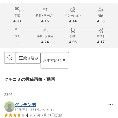
部屋
接客・サービス
ロケーション
朝食
4.03
4.16
4.14
4.35
夕食
温泉・お風呂
設備
清潔さ
-
4.24
4.06
4.17
絞り込み
おすすめ順
クチコミの投稿画像・動画
230
件
グッチン99
60代
/
男性
|
661
件のクチコミ
4
2026年7月31日
投稿