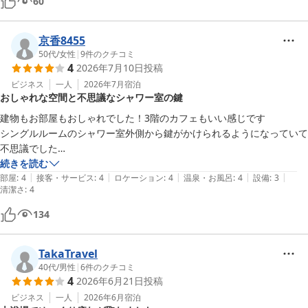
60
京香8455
50代
/
女性
|
9
件のクチコミ
4
2026年7月10日
投稿
ビジネス
一人
2026年7月
宿泊
おしゃれな空間と不思議なシャワー室の鍵
建物もお部屋もおしゃれでした！3階のカフェもいい感じです

シングルルームのシャワー室外側から鍵がかけられるようになっていて
不思議でした

あれはいつ使う鍵なんだろ？w

続きを読む
|
|
|
|
|
部屋
:
4
接客・サービス
:
4
ロケーション
:
4
温泉・お風呂
:
4
設備
:
3
清潔さ
:
4
134
TakaTravel
40代
/
男性
|
6
件のクチコミ
4
2026年6月21日
投稿
ビジネス
一人
2026年6月
宿泊