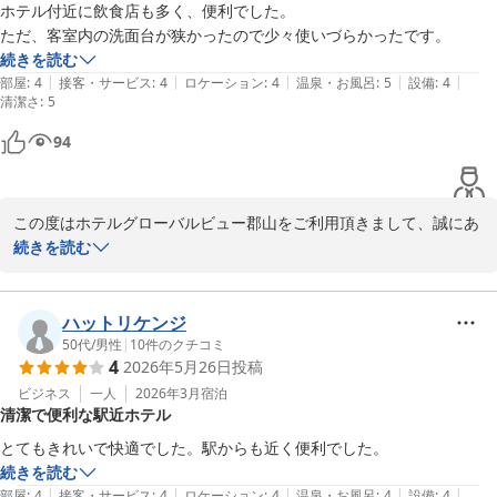
お忙しい中、ご投稿をお寄せいただきありがとうございました。

ホテル付近に飲食店も多く、便利でした。

またのお越しを心よりお待ち申し上げております。

ただ、客室内の洗面台が狭かったので少々使いづらかったです。
フロント　小久保
続きを読む
|
|
|
|
|
部屋
:
4
接客・サービス
:
4
ロケーション
:
4
温泉・お風呂
:
5
設備
:
4
ホテルグローバルビュー郡山
清潔さ
:
5
2026-06-03
94
この度はホテルグローバルビュー郡山をご利用頂きまして、誠にあ
りがとうございます。

続きを読む
館内や客室の清潔感や朝食につきましてご評価いただき、大変嬉し
く拝見いたしました。

また、周辺の飲食店や立地の利便性についても、便利にご利用頂け
ハットリケンジ
た様で何よりでございます。

50代
/
男性
|
10
件のクチコミ
4
2026年5月26日
投稿
一方で、お部屋の洗面台につきまして率直なお声をお寄せいただき
ありがとうございます。

ビジネス
一人
2026年3月
宿泊
清潔で便利な駅近ホテル
当ホテルはコンパクトな設計となっておりますが、頂いた貴重なご
意見は今後の参考とさせて頂きます。

とてもきれいで快適でした。駅からも近く便利でした。
今後も快適にお過ごしいただける環境づくりに努めて参ります。

続きを読む
お忙しい中、ご投稿をお寄せいただきありがとうございました。

|
|
|
|
|
部屋
:
4
接客・サービス
:
4
ロケーション
:
4
温泉・お風呂
:
4
設備
:
4