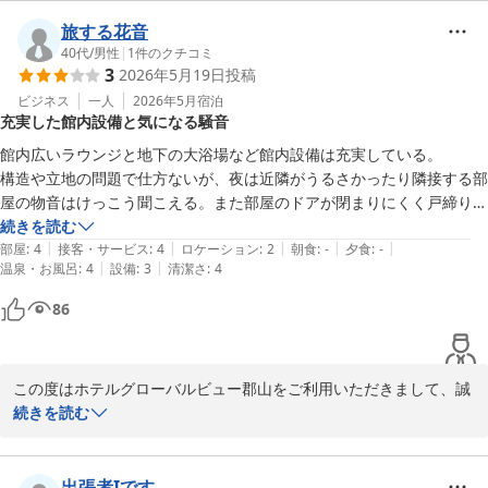
きありがとうございます。

当館は限られた空間の中での機能性を重視した設計をしております
旅する花音
が、

40代
/
男性
|
1
件のクチコミ
3
2026年5月19日
投稿
ご期待に沿えますご滞在とならなかったご様子を拝見いたしまし
た。

ビジネス
一人
2026年5月
宿泊
充実した館内設備と気になる騒音
また、客室清掃につきましても、ご不快な思いをお掛けする結果と
なりました事を重く受け止めております。

館内広いラウンジと地下の大浴場など館内設備は充実している。

頂いたお声は清掃スタッフとも共有し、より快適にお過ごしいただ
構造や立地の問題で仕方ないが、夜は近隣がうるさかったり隣接する部
ける環境づくりに努めてまいります。

屋の物音はけっこう聞こえる。また部屋のドアが閉まりにくく戸締りの
この度はお忙しい中、貴重なご意見をご投稿頂きありがとうござい
確認は必要だった。
続きを読む
ました。

|
|
|
|
|
部屋
:
4
接客・サービス
:
4
ロケーション
:
2
朝食
:
-
夕食
:
-
フロント　小久保
|
|
温泉・お風呂
:
4
設備
:
3
清潔さ
:
4
ホテルグローバルビュー郡山
86
2026-07-12
この度はホテルグローバルビュー郡山をご利用いただきまして、誠
にありがとうございます。

続きを読む
3Fラウンジや地下の大浴場など、館内設備につきましてご評価いた
だきありがとうございます。

ご滞在中にご活用頂けたご様子、嬉しく拝見いたしました。

出張者Iです