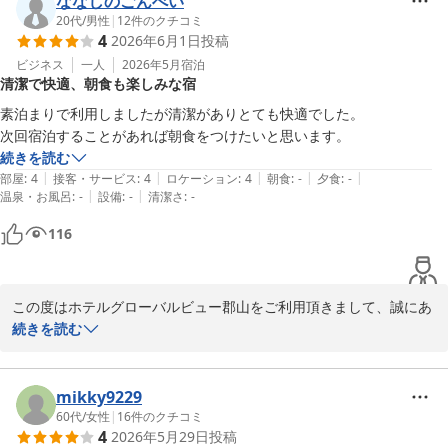
ななしのごんべい
フロント　小久保
朝食につきましては、グリーンカレーやクリームボックスをはじ
20代
/
男性
|
12
件のクチコミ
ホテルグローバルビュー郡山
4
2026年6月1日
投稿
め、

2026-06-07
季節や日ごとの変化もお楽しみ頂けるよう努めておりますので、

ビジネス
一人
2026年5月
宿泊
清潔で快適、朝食も楽しみな宿
ご満足頂けたご様子で何よりでございます。

また「ゆっくり休めました」とのお言葉を頂戴し、

素泊まりで利用しましたが清潔がありとても快適でした。

スタッフ一同大変励みになっております。

次回宿泊することがあれば朝食をつけたいと思います。
快適にお過ごしいただけたのであれば幸いでございます。

続きを読む
これからも郡山へお越しの際には、安心してお選び頂けるホテルを
|
|
|
|
|
部屋
:
4
接客・サービス
:
4
ロケーション
:
4
朝食
:
-
夕食
:
-
目指してまいります。

|
|
温泉・お風呂
:
-
設備
:
-
清潔さ
:
-
またのお越しを一同心よりお待ち申し上げております。

116
フロント　小久保
ホテルグローバルビュー郡山
2026-06-05
この度はホテルグローバルビュー郡山をご利用頂きまして、誠にあ
りがとうございます。

続きを読む
館内の清潔感やご滞在につきまして「快適でした」とのお言葉を頂
戴し、大変嬉しく拝見いたしました。

今回は素泊りでのご利用との事でしたが、次回は朝食もご検討頂け
mikky9229
るとのお言葉をありがとうございます。

60代
/
女性
|
16
件のクチコミ
4
2026年5月29日
投稿
当館の朝食では、グリーンカレーやクリームボックスをはじめ、
