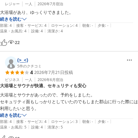
レジャー
一人
2026年7月
宿泊
大浴場があり、ゆっくりできました。
続きを読む
|
|
|
|
|
部屋
:
4
接客・サービス
:
4
ロケーション
:
4
朝食
:
-
夕食
:
-
|
|
温泉・お風呂
:
4
設備
:
4
清潔さ
:
4
22
(>_<)
5
件のクチコミ
4
2026年7月21日
投稿
ビジネス
一人
2026年6月
宿泊
大浴場とサウナが快適、セキュリティも安心
大浴場とサウナがあったので、予約をしました。

セキュリティ面もしっかりとしていたのでもしまた郡山に行った際には
利用したいと思う。
続きを読む
|
|
|
|
|
部屋
:
4
接客・サービス
:
4
ロケーション
:
3
朝食
:
-
夕食
:
-
|
|
温泉・お風呂
:
5
設備
:
4
清潔さ
:
5