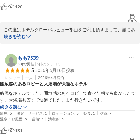
120
この度はホテルグローバルビュー郡山をご利用頂きまして、誠にあ
りがとうございます。

続きを読む
地下の大浴場やサウナにつきましてご評価頂き、大変嬉しく拝見い
たしました。

朝からご利用頂ける点も含め、サウナを楽しみにご宿泊されるお客
もも7539
様にもご好評を頂いております。

30代
/
男性
|
8
件のクチコミ
5
2026年5月16日
投稿
また、お部屋につきましても「奇麗で過ごしやすかった」とのお言
葉を頂戴し、ありがとうございます。

レジャー
一人
2026年4月
宿泊
開放感のあるロビーと大浴場が快適なホテル
スタッフ一同、大変励みになります。

当ホテルは繁華街エリアに位置しておりますため、周辺環境につき
綺麗なホテルでした。開放感のあるロビーで食べた朝食も良かったで
ましては様々なお声を頂く事もございますが、今後も館内で快適に
す。大浴場も広くて快適でした。また行きたいです。
お過ごし頂ける空間づくりに努めてまいります。

続きを読む
また郡山へお越しの際は、ぜひご家族でご利用くださいませ。

|
|
|
|
|
部屋
:
5
接客・サービス
:
5
ロケーション
:
5
朝食
:
5
夕食
:
-
一同心よりお待ち申し上げております。

|
|
温泉・お風呂
:
5
設備
:
5
清潔さ
:
5
フロント　小久保
131
ホテルグローバルビュー郡山