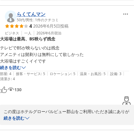
客室の洗面台につきまして、率直なお声をお寄せ頂きありがとうご
ざいます。

当館はコンパクトな設計となっておりますが、ご利用の際にご不便
らくてんマン
をお掛けしたことを拝見いたしました。

50代
/
男性
|
1
件のクチコミ
4
2026年6月5日
投稿
そのような中でも「そのほかはよかった」とのお言葉を頂戴し、大
変嬉しく存じます。

ビジネス
一人
2026年6月
宿泊
大浴場は最高、BS映らず残念
頂いた貴重なご意見は今後の参考とさせて頂きます。

今後も快適にお過ごし頂けるホテルづくりに努めて参ります。

テレビでBSが映らないのは残念

お忙しい中、ご投稿をお寄せ頂きありがとうございます。

アメニティは髭剃りは無料にして欲しかった

またのお越しを一同心よりお待ち申し上げております。

フロント　小久保
続きを読む
|
|
|
|
|
部屋
:
4
接客・サービス
:
5
ロケーション
:
5
温泉・お風呂
:
5
設備
:
3
ホテルグローバルビュー郡山
清潔さ
:
4
2026-06-09
130
この度はホテルグローバルビュー郡山をご利用いただき誠にありが
とうございます。

続きを読む
大浴場につきまして「すごくイイ」とのお言葉を頂戴し、大変嬉し
く拝見いたしました。
