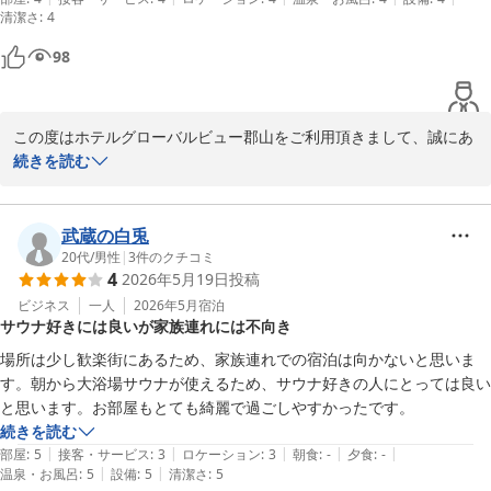
清潔さ
またのお越しを心よりお待ち申し上げております。

:
4
フロント　小久保
98
ホテルグローバルビュー郡山
2026-06-03
この度はホテルグローバルビュー郡山をご利用頂きまして、誠にあ
りがとうございます。

続きを読む
「とてもきれいで快適でした」とのお言葉を頂戴し、大変嬉しく拝
見いたしました。

また、郡山駅からの立地につきましても便利にご利用頂けた様で何
武蔵の白兎
よりでございます。

20代
/
男性
|
3
件のクチコミ
4
2026年5月19日
投稿
今後も清潔で快適な環境を維持し、お客様に心地よくお過ごしいた
だけるよう努めて参ります。

ビジネス
一人
2026年5月
宿泊
サウナ好きには良いが家族連れには不向き
またのお越しを一同心よりお待ち申し上げております。

フロント　小久保
場所は少し歓楽街にあるため、家族連れでの宿泊は向かないと思いま
す。朝から大浴場サウナが使えるため、サウナ好きの人にとっては良い
ホテルグローバルビュー郡山
と思います。お部屋もとても綺麗で過ごしやすかったです。
2026-06-03
続きを読む
|
|
|
|
|
部屋
:
5
接客・サービス
:
3
ロケーション
:
3
朝食
:
-
夕食
:
-
|
|
温泉・お風呂
:
5
設備
:
5
清潔さ
:
5