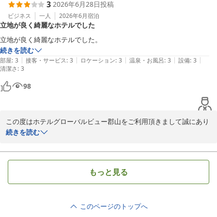
3
2026年6月28日
投稿
頂いたお声は、今後の参考として大切に共有させていただきます。

そのような中でも「その他は良い」とのお言葉を頂き、

ビジネス
一人
2026年6月
宿泊
立地が良く綺麗なホテルでした
また、お忙しい中ご投稿をお寄せ頂きまして、誠にありがとうござ
いました。

フロント　小久保
続きを読む
|
|
|
|
|
部屋
:
3
接客・サービス
:
3
ロケーション
:
3
温泉・お風呂
:
3
設備
:
3
ホテルグローバルビュー郡山
清潔さ
:
3
2026-07-12
98
この度はホテルグローバルビュー郡山をご利用頂きまして誠にあり
がとうございます。

続きを読む
立地や館内の清潔感につきまして、嬉しいお言葉を頂戴し嬉しく拝
見いたしました。

郡山駅や繁華街にも近く、観光やビジネスの拠点として便利にご利
もっと見る
用頂けましたら幸いです。

また郡山へお越しの際はぜひご来館くださいませ。

一同心よりお待ち申し上げております。

このページのトップへ
フロント　小久保