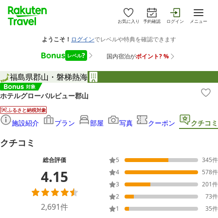
お気に入り
予約確認
ログイン
メニュー
福島県
郡山・磐梯熱海
ホテルグローバルビュー郡山
ふるさと納税対象
施設紹介
プラン
部屋
写真
クーポン
クチコミ
クチコミ
総合評価
5
345
件
4.15
4
578
件
3
201
件
2
73
件
2,691
件
1
35
件