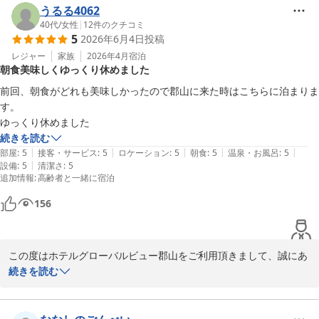
ご滞在中のお疲れを癒すひと時となっておりましたら幸いでござい
うるる4062
ます。

40代
/
女性
|
12
件のクチコミ
5
2026年6月4日
投稿
また、BS放送やアメニティにつきまして貴重なご意見をありがとう
レジャー
家族
2026年4月
宿泊
朝食美味しくゆっくり休めました
ございます。

当館では環境配慮の観点から、客室アメニティを以下のようにご案
前回、朝食がどれも美味しかったので郡山に来た時はこちらに泊まりま
内させて頂いております。

す。

ゆっくり休めました
リオ・ホテルズグループでは、持続可能な開発目標（SDGs）及び
続きを読む
環境配慮に環境配慮に向けた取り組みとして、歯ブラシやシャンプ
|
|
|
|
|
部屋
:
5
接客・サービス
:
5
ロケーション
:
5
朝食
:
5
温泉・お風呂
:
5
ー・ソープ類を除くアメニティの設置を廃止しております。

|
設備
:
5
清潔さ
:
5
追加情報
:
高齢者と一緒に宿泊
ご自宅などでご使用のアメニティをご持参いただくか、フロントに
156
て販売しております

アメニティセット（￥300）をご利用頂きますよう、何卒ご理解ご
協力賜りますようお願い申し上げます。

この度はホテルグローバルビュー郡山をご利用頂きまして、誠にあ
りがとうございます。

続きを読む
今後も快適にお過ごしいただけるホテル作りに努めてまいります。

朝食をお気に召して頂き、郡山へお越しの際のご宿泊先として当館
お忙しい中ご投稿をお寄せ頂きありがとうございました。

をお選び頂けましたこと、

またのお越しを一同心よりお待ち申し上げております。

大変嬉しく拝見いたしました。
