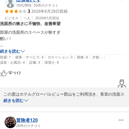
一方で、周辺環境や客室間の音につきまして、率直なお声をお寄せ
70代
/
男性
|
35
件のクチコミ
3
2026年6月28日
投稿
いただきありがとうございます。

当館は繁華街に近い立地の為、時間帯によっては館内外の音が伝わ
ビジネス
一人
2026年5月
宿泊
洗面所の狭さに不愉快、改善希望
りやすい環境にございます。

また、設備につきましても、今後の運営の参考とさせて頂きます。

部屋の洗面所のスペースが狭すぎ

今後もより快適にお過ごしいただける環境づくりに努めてまいりま
酷い！

す。

お忙しい中、ご投稿をお寄せいただきありがとうございました。

その他は良いが、手を洗う、髭剃り、歯磨き等で洗面所を使い頻度は多
続きを読む
フロント　小久保
|
|
|
|
|
い

部屋
:
1
接客・サービス
:
4
ロケーション
:
3
朝食
:
4
夕食
:
-
|
|
温泉・お風呂
:
4
設備
:
3
清潔さ
:
4
その度に、本当に不愉快になる

ホテルグローバルビュー郡山
117
2026-05-22
今更直せないのかもしれないが、是非とも直して欲しい
この度はホテルグローバルビュー郡山をご利用頂き、客室の洗面ス
ペースにつきまして、

続きを読む
率直なご意見をお寄せ頂きありがとうございます。

当館はコンパクトな設計を特徴としておりますが、

毎日ご利用頂く洗面スペースにおいて、ご不便をおかけいたしまし
冒険者120
た。

26
件のクチコミ