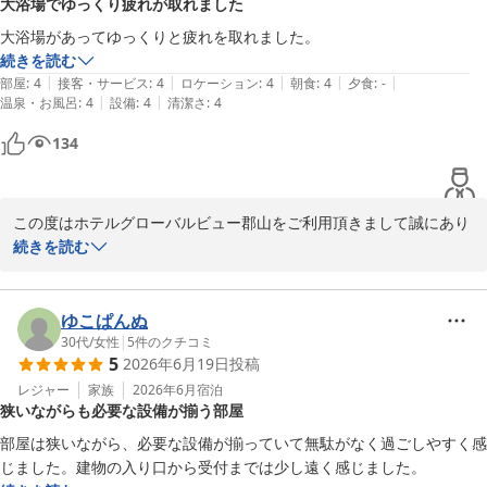
大浴場でゆっくり疲れが取れました
大浴場があってゆっくりと疲れを取れました。
続きを読む
|
|
|
|
|
部屋
:
4
接客・サービス
:
4
ロケーション
:
4
朝食
:
4
夕食
:
-
|
|
温泉・お風呂
:
4
設備
:
4
清潔さ
:
4
134
この度はホテルグローバルビュー郡山をご利用頂きまして誠にあり
がとうございます。

続きを読む
大浴場でゆっくりとお疲れを癒して頂けたとのこと、大変嬉しく拝
見いたしました。

当館の大浴場は、ご旅行やお仕事の疲れを少しでもリフレッシュし
ゆこぱんぬ
て頂ける空間を目指しておりますので、

30代
/
女性
|
5
件のクチコミ
5
2026年6月19日
投稿
そのようなお言葉を頂戴でき、スタッフ一同の励みになります。

これからも快適にお過ごしいただけるよう努めて参ります。

レジャー
家族
2026年6月
宿泊
狭いながらも必要な設備が揃う部屋
またのお越しを心よりお待ち申し上げております。

フロント　小久保
部屋は狭いながら、必要な設備が揃っていて無駄がなく過ごしやすく感
じました。建物の入り口から受付までは少し遠く感じました。
ホテルグローバルビュー郡山