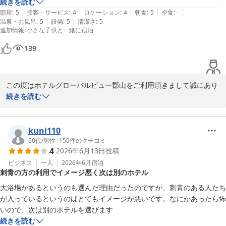
続きを読む
2026-07-12
|
|
|
|
|
部屋
:
5
接客・サービス
:
4
ロケーション
:
4
朝食
:
5
夕食
:
-
|
|
温泉・お風呂
:
5
設備
:
5
清潔さ
:
5
追加情報
:
小さな子供と一緒に宿泊
139
この度はホテルグローバルビュー郡山をご利用頂きまして誠にあり
がとうございます。

続きを読む
客室につきまして「必要な設備が揃っていて無駄がなく過ごしやす
い」とのお言葉を頂戴し、大変嬉しく拝見いたしました。

当館では限られた空間の中でも、快適にお過ごし頂けるように、

kuni110
機能性を大切にした客室づくりを心掛けております。

60代
/
男性
|
150
件のクチコミ
4
2026年6月13日
投稿
また、入口からフロントまでの動線につきましても、貴重なご意見
をありがとうございます。

ビジネス
一人
2026年6月
宿泊
刺青の方の利用でイメージ悪く次は別のホテル
初めてご利用のお客様にも分かり易く、安心してご来館いただける
よう参考にさせて頂きます。

大浴場があるというのも選んだ理由だったのですが、刺青のある人たち
お忙しい中、ご投稿をお寄せ頂きありがとうございました。

が入っているというのはとてもイメージが悪いです。なにかあったら怖
またのお越しを心よりお待ち申し上げております。

いので、次は別のホテルを選びます
フロント　小久保
続きを読む