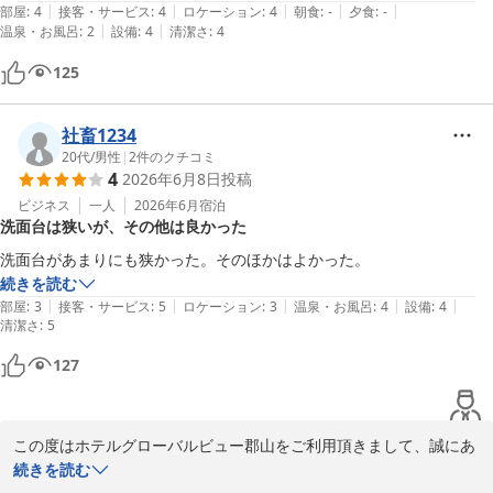
|
|
|
|
|
部屋
:
4
接客・サービス
:
4
ロケーション
:
4
朝食
:
-
夕食
:
-
ホテルグローバルビュー郡山
|
|
温泉・お風呂
:
2
設備
:
4
清潔さ
:
4
2026-07-12
125
社畜1234
20代
/
男性
|
2
件のクチコミ
4
2026年6月8日
投稿
ビジネス
一人
2026年6月
宿泊
洗面台は狭いが、その他は良かった
洗面台があまりにも狭かった。そのほかはよかった。
続きを読む
|
|
|
|
|
部屋
:
3
接客・サービス
:
5
ロケーション
:
3
温泉・お風呂
:
4
設備
:
4
清潔さ
:
5
127
この度はホテルグローバルビュー郡山をご利用頂きまして、誠にあ
りがとうございます。

続きを読む