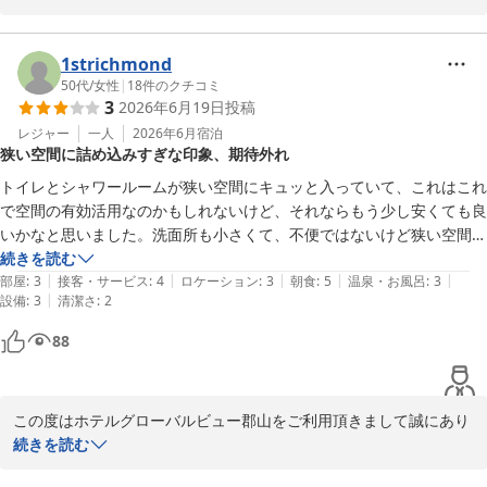
朝食を美味しくお召し上がりいただき「食べすぎました！」とのお
言葉まで頂戴し、大変嬉しく拝見いたしました。

グリーンカレーやクリームボックスなど、つい手が伸びてしまうよ
1strichmond
うな朝食を目指しておりますので、楽しんで頂けたご様子、何より
50代
/
女性
|
18
件のクチコミ
3
2026年6月19日
投稿
でございます。

「また利用したい」とのお言葉を励みに、これからも快適なご滞在
レジャー
一人
2026年6月
宿泊
狭い空間に詰め込みすぎな印象、期待外れ
をご提供できるよう努めて参ります。

またのご利用を一同心よりお待ち申し上げております。

トイレとシャワールームが狭い空間にキュッと入っていて、これはこれ
フロント　小久保
で空間の有効活用なのかもしれないけど、それならもう少し安くても良
いかなと思いました。洗面所も小さくて、不便ではないけど狭い空間に
ホテルグローバルビュー郡山
詰め込み過ぎな印象でした。

続きを読む
2026-05-17
|
|
|
|
|
それに床の上でスーツケースを開けようとしたら、床にゴミが落ちてい
部屋
:
3
接客・サービス
:
4
ロケーション
:
3
朝食
:
5
温泉・お風呂
:
3
|
設備
:
3
清潔さ
:
2
ました。

前日に泊まったところより高かったので期待していましたが、期待しす
88
ぎたかもしれません。
この度はホテルグローバルビュー郡山をご利用頂きまして誠にあり
がとうございます。

続きを読む
客室の広さや洗面スペースにつきまして、率直なご感想をお寄せ頂