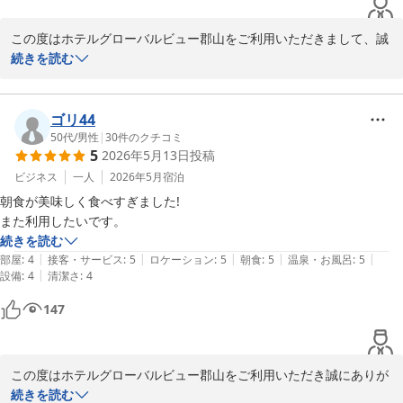
2026-05-22
この度はホテルグローバルビュー郡山をご利用いただきまして、誠
にありがとうございます。

続きを読む
館内の清潔感や、開放感のあるロビーでの朝食、大浴場につきまし
てご満足いただけたとのこと、大変嬉しく拝見いたしました。

朝食ではグリーンカレーやクリームボックスなど、手作り感を大切
ゴリ44
にしたメニューもご用意しておりますので、ゆったりとした朝のお
50代
/
男性
|
30
件のクチコミ
5
2026年5月13日
投稿
時間をお過ごし頂けておりましたら幸いでございます。

「また行きたいです」とのお言葉を頂戴できました事も、スタッフ
ビジネス
一人
2026年5月
宿泊
一同の大きな励みとなっております。

朝食が美味しく食べすぎました!

今後も快適にお過ごしいただける空間づくりに努めてまいります。

またのお越しを心よりお待ち申し上げております。

続きを読む
フロント　小久保
|
|
|
|
|
部屋
:
4
接客・サービス
:
5
ロケーション
:
5
朝食
:
5
温泉・お風呂
:
5
|
設備
:
4
清潔さ
:
4
ホテルグローバルビュー郡山
147
2026-05-17
この度はホテルグローバルビュー郡山をご利用いただき誠にありが
とうございます。

続きを読む